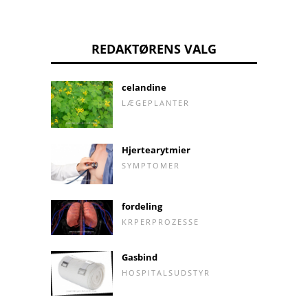
REDAKTØRENS VALG
celandine
LÆGEPLANTER
Hjertearytmier
SYMPTOMER
fordeling
KRPERPROZESSE
Gasbind
HOSPITALSUDSTYR