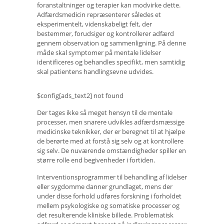
foranstaltninger og terapier kan modvirke dette.
Adfærdsmedicin repræsenterer således et
eksperimentelt, videnskabeligt felt, der
bestemmer, forudsiger og kontrollerer adfærd
gennem observation og sammenligning. På denne
måde skal symptomer på mentale lidelser
identificeres og behandles specifikt, men samtidig
skal patientens handlingsevne udvides.
$config[ads_text2] not found
Der tages ikke så meget hensyn til de mentale
processer, men snarere udvikles adfærdsmæssige
medicinske teknikker, der er beregnet til at hjælpe
de berørte med at forstå sig selv og at kontrollere
sig selv. De nuværende omstændigheder spiller en
større rolle end begivenheder i fortiden.
Interventionsprogrammer til behandling af lidelser
eller sygdomme danner grundlaget, mens der
under disse forhold udføres forskning i forholdet
mellem psykologiske og somatiske processer og
det resulterende kliniske billede. Problematisk