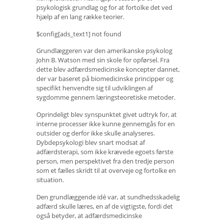
psykologisk grundlag og for at fortolke det ved
hjælp af en lang række teorier.
$config[ads_text1] not found
Grundlæggeren var den amerikanske psykolog
John B. Watson med sin skole for opførsel. Fra
dette blev adfærdsmedicinske koncepter dannet,
der var baseret på biomedicinske principper og
specifikt henvendte sig til udviklingen af ​​
sygdomme gennem læringsteoretiske metoder.
Oprindeligt blev synspunktet givet udtryk for, at
interne processer ikke kunne gennemgås for en
outsider og derfor ikke skulle analyseres.
Dybdepsykologi blev snart modsat af
adfærdsterapi, som ikke krævede egoets første
person, men perspektivet fra den tredje person
som et fælles skridt til at overveje og fortolke en
situation.
Den grundlæggende idé var, at sundhedsskadelig
adfærd skulle læres, en af ​​de vigtigste, fordi det
også betyder, at adfærdsmedicinske