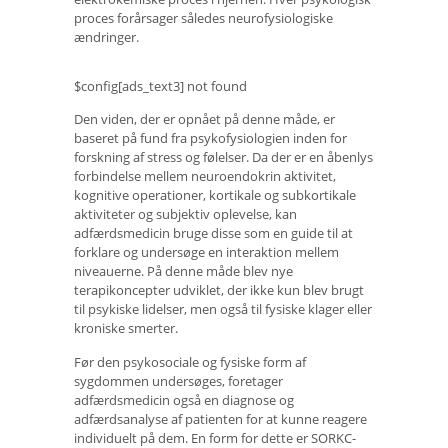
proces forårsager således neurofysiologiske
ændringer.
$config[ads_text3] not found
Den viden, der er opnået på denne måde, er
baseret på fund fra psykofysiologien inden for
forskning af stress og følelser. Da der er en åbenlys
forbindelse mellem neuroendokrin aktivitet,
kognitive operationer, kortikale og subkortikale
aktiviteter og subjektiv oplevelse, kan
adfærdsmedicin bruge disse som en guide til at
forklare og undersøge en interaktion mellem
niveauerne. På denne måde blev nye
terapikoncepter udviklet, der ikke kun blev brugt
til psykiske lidelser, men også til fysiske klager eller
kroniske smerter.
Før den psykosociale og fysiske form af
sygdommen undersøges, foretager
adfærdsmedicin også en diagnose og
adfærdsanalyse af patienten for at kunne reagere
individuelt på dem. En form for dette er SORKC-