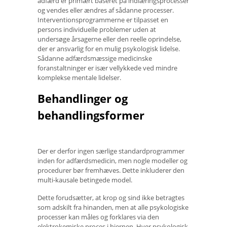
adfærd er primært baseret på indlæringsprocesser
og vendes eller ændres af sådanne processer.
Interventionsprogrammerne er tilpasset en
persons individuelle problemer uden at
undersøge årsagerne eller den reelle oprindelse,
der er ansvarlig for en mulig psykologisk lidelse.
Sådanne adfærdsmæssige medicinske
foranstaltninger er især vellykkede ved mindre
komplekse mentale lidelser.
Behandlinger og
behandlingsformer
Der er derfor ingen særlige standardprogrammer
inden for adfærdsmedicin, men nogle modeller og
procedurer bør fremhæves. Dette inkluderer den
multi-kausale betingede model.
Dette forudsætter, at krop og sind ikke betragtes
som adskilt fra hinanden, men at alle psykologiske
processer kan måles og forklares via den
elektrokemiske proces i hjernen. Hver psykologisk