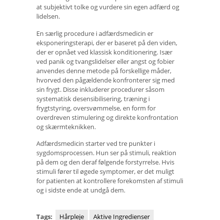
at subjektivt tolke og vurdere sin egen adfærd og
lidelsen.
En særlig procedure i adfærdsmedicin er
eksponeringsterapi, der er baseret på den viden,
der er opnået ved klassisk konditionering. Især
ved panik og tvangslidelser eller angst og fobier
anvendes denne metode på forskellige måder,
hvorved den pågældende konfronterer sig med
sin frygt. Disse inkluderer procedurer såsom
systematisk desensibilisering, træning i
frygtstyring, oversvømmelse, en form for
overdreven stimulering og direkte konfrontation
og skærmteknikken.
Adfærdsmedicin starter ved tre punkter i
sygdomsprocessen. Hun ser på stimuli, reaktion
på dem og den deraf følgende forstyrrelse. Hvis
stimuli fører til øgede symptomer, er det muligt
for patienten at kontrollere forekomsten af ​​stimuli
og i sidste ende at undgå dem.
Tags:
Hårpleje
Aktive Ingredienser