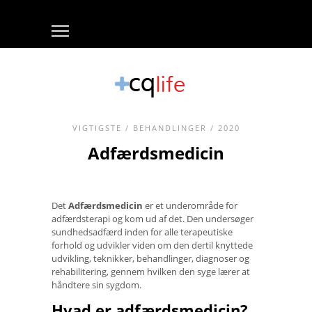
VIGTIGSTE
/
BEHANDLINGER
/ 2020
Adfærdsmedicin
Det
Adfærdsmedicin
er et underområde for
adfærdsterapi og kom ud af det. Den undersøger
sundhedsadfærd inden for alle terapeutiske
forhold og udvikler viden om den dertil knyttede
udvikling, teknikker, behandlinger, diagnoser og
rehabilitering, gennem hvilken den syge lærer at
håndtere sin sygdom.
Hvad er adfærdsmedicin?