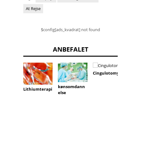
At Rejse
$config[ads_kvadrat] not found
ANBEFALET
Cingulotomy
lysbeh
kønsomdann
Lithiumterapi
else