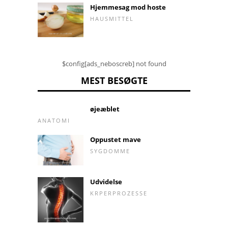
Hjemmesag mod hoste
HAUSMITTEL
$config[ads_neboscreb] not found
MEST BESØGTE
øjeæblet
ANATOMI
Oppustet mave
SYGDOMME
Udvidelse
KRPERPROZESSE