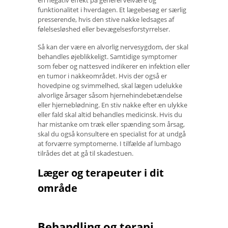
en negativ effekt på generel velvære og
funktionalitet i hverdagen. Et lægebesøg er særlig
presserende, hvis den stive nakke ledsages af
følelsesløshed eller bevægelsesforstyrrelser.
Så kan der være en alvorlig nervesygdom, der skal
behandles øjeblikkeligt. Samtidige symptomer
som feber og nattesved indikerer en infektion eller
en tumor i nakkeområdet. Hvis der også er
hovedpine og svimmelhed, skal lægen udelukke
alvorlige årsager såsom hjernehindebetændelse
eller hjerneblødning. En stiv nakke efter en ulykke
eller fald skal altid behandles medicinsk. Hvis du
har mistanke om træk eller spænding som årsag,
skal du også konsultere en specialist for at undgå
at forværre symptomerne. I tilfælde af lumbago
tilrådes det at gå til skadestuen.
Læger og terapeuter i dit
område
Behandling og terapi