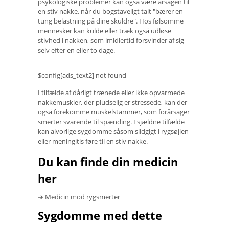
psykologiske problemer kan også være årsagen til
en stiv nakke, når du bogstaveligt talt "bærer en
tung belastning på dine skuldre". Hos følsomme
mennesker kan kulde eller træk også udløse
stivhed i nakken, som imidlertid forsvinder af sig
selv efter en eller to dage.
$config[ads_text2] not found
I tilfælde af dårligt trænede eller ikke opvarmede
nakkemuskler, der pludselig er stressede, kan der
også forekomme muskelstammer, som forårsager
smerter svarende til spænding. I sjældne tilfælde
kan alvorlige sygdomme såsom slidgigt i rygsøjlen
eller meningitis føre til en stiv nakke.
Du kan finde din medicin
her
➔ Medicin mod rygsmerter
Sygdomme med dette