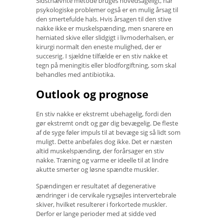
Sidstnævnte metode bruges hovedsageligt, når
psykologiske problemer også er en mulig årsag til
den smertefulde hals. Hvis årsagen til den stive
nakke ikke er muskelspænding, men snarere en
herniated skive eller slidgigt i livmoderhalsen, er
kirurgi normalt den eneste mulighed, der er
succesrig. I sjældne tilfælde er en stiv nakke et
tegn på meningitis eller blodforgiftning, som skal
behandles med antibiotika.
Outlook og prognose
En stiv nakke er ekstremt ubehagelig, fordi den
gør ekstremt ondt og gør dig bevægelig. De fleste
af de syge føler impuls til at bevæge sig så lidt som
muligt. Dette anbefales dog ikke. Det er næsten
altid muskelspænding, der forårsager en stiv
nakke. Træning og varme er ideelle til at lindre
akutte smerter og løsne spændte muskler.
Spændingen er resultatet af degenerative
ændringer i de cervikale rygsøjles intervertebrale
skiver, hvilket resulterer i forkortede muskler.
Derfor er lange perioder med at sidde ved