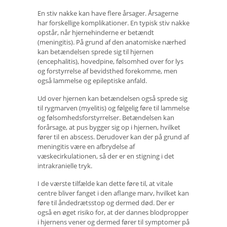
En stiv nakke kan have flere årsager. Årsagerne
har forskellige komplikationer. En typisk stiv nakke
opstår, når hjernehinderne er betændt
(meningitis). På grund af den anatomiske nærhed
kan betændelsen sprede sig til hjernen
(encephalitis), hovedpine, følsomhed over for lys
og forstyrrelse af bevidsthed forekomme, men
også lammelse og epileptiske anfald.
Ud over hjernen kan betændelsen også sprede sig
til rygmarven (myelitis) og følgelig føre til lammelse
og følsomhedsforstyrrelser. Betændelsen kan
forårsage, at pus bygger sig op i hjernen, hvilket
fører til en abscess. Derudover kan der på grund af
meningitis være en afbrydelse af
væskecirkulationen, så der er en stigning i det
intrakranielle tryk.
I de værste tilfælde kan dette føre til, at vitale
centre bliver fanget i den aflange marv, hvilket kan
føre til åndedrætsstop og dermed død. Der er
også en øget risiko for, at der dannes blodpropper
i hjernens vener og dermed fører til symptomer på