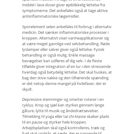
middel i lave doser giver øjeblikkelig lettelse fra
symptomerne. Det anbefales også at tage aktive
antiinflammatoriske lægemidler.
Sporelement selen anbefales til forbrug i alternativ
medicin. Det sænker inflammatoriske processer i
kroppen. Alternativt viser varmeapplikationer sig
at være meget gavnlige ved selvbehandling. Røde
lyslamper eller salver giver også lettelse. Fysisk
behandling er også mulig. Enkle massage
bevægelser kan udføres af dig selv. I de fleste
tilfælde giver integration af en lur i den stressende
hverdag også betydelig lettelse. Det skal huskes, at
bag den stive nakke og den tilhørende spænding
er det netop denne mangel på hvilefaser, der er
skjult.
Depressive stemninger og smerter roterer i en
cyklus. Krop og sjæl kan styrkes gennem lange
gåture, lytte til musik og åndedrætsøvelser.
Tilmelding til yoga eller tai chi-klasse skaber plads
til en pause og styrker hele kroppen.
Arbejdspladsen skal også kontrolleres, træk og
fugt skal undgås, et sæde, der er passende til