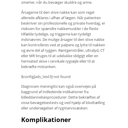
smerter, når du bevæger skuldre og arme.
Årsagerne til den stive nakke kan som regel
allerede afklares i afhør af lægen. Når patienten
beskriver sin professionelle og private hverdag, er
risikoen for spændte nakkemuskler i de fleste
tilfælde tydelige, og triggerne kan tydeligt
indsnævres. De mulige årsager til den stive nakke
kan kontrolleres ved at palpere og lytte til nakken
og øvre del af ryggen. Røntgenstråler, ultralyd, CT
eller MR bruges til at udelukke slidgigt eller en
herniated skive i cervikale rygsøjle eller til at
bekræfte mistanken.
$config[ads_text3] not found
Diagnosen meningitis kan også overvejes på
baggrund af indledende indikationer fra
billeddannelsesprocedurer. Dette bekræftes af
visse bevægelsestests og ved hjælp af blodtælling
eller undersøgelser af rygmarvsvæsken.
Komplikationer