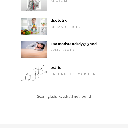
ANATOMI
diætetik
BEHANDLINGER
Lav modstandsdygtighed
SYMPTOMER
estriol
LABORATORIEVÆRDIER
$config[ads_kvadrat] not found