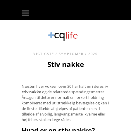
VIGTIGSTE
/
SYMPTOMER
/ 2020
Stiv nakke
Næsten hver voksen over 30 har haft en i deres liv
stiv nakke
og de relaterede spændingssmerter.
Årsagen til dette er normalt en forkert holdning
kombineret med utilstrækkelig bevægelse og kan i
de fleste tilfælde afhjælpes af patienten selv. I
tilfælde af alvorlig, langvarig smerte, kvalme eller
høj feber, skal en læge rådes.
Hvad er en stiv nakke?