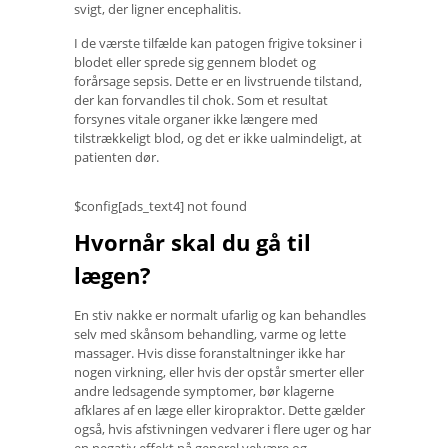
svigt, der ligner encephalitis.
I de værste tilfælde kan patogen frigive toksiner i
blodet eller sprede sig gennem blodet og
forårsage sepsis. Dette er en livstruende tilstand,
der kan forvandles til chok. Som et resultat
forsynes vitale organer ikke længere med
tilstrækkeligt blod, og det er ikke ualmindeligt, at
patienten dør.
$config[ads_text4] not found
Hvornår skal du gå til
lægen?
En stiv nakke er normalt ufarlig og kan behandles
selv med skånsom behandling, varme og lette
massager. Hvis disse foranstaltninger ikke har
nogen virkning, eller hvis der opstår smerter eller
andre ledsagende symptomer, bør klagerne
afklares af en læge eller kiropraktor. Dette gælder
også, hvis afstivningen vedvarer i flere uger og har