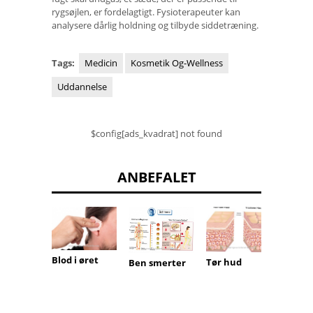
rygsøjlen, er fordelagtigt. Fysioterapeuter kan
analysere dårlig holdning og tilbyde siddetræning.
Tags:
Medicin
Kosmetik Og-Wellness
Uddannelse
$config[ads_kvadrat] not found
ANBEFALET
Blod i øret
Ømhed
Tør hud
Ben smerter
bryste
(masto