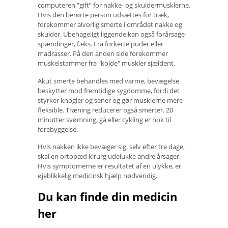
computeren ”gift” for nakke- og skuldermusklerne.
Hvis den berørte person udsættes for træk,
forekommer alvorlig smerte i området nakke og
skulder. Ubehageligt liggende kan også forårsage
spændinger, f.eks. Fra forkerte puder eller
madrasser. På den anden side forekommer
muskelstammer fra "kolde" muskler sjældent.
Akut smerte behandles med varme, bevægelse
beskytter mod fremtidige sygdomme, fordi det
styrker knogler og sener og gør musklerne mere
fleksible. Træning reducerer også smerter. 20
minutter svømning, gå eller cykling er nok til
forebyggelse.
Hvis nakken ikke bevæger sig, selv efter tre dage,
skal en ortopæd kirurg udelukke andre årsager.
Hvis symptomerne er resultatet af en ulykke, er
øjeblikkelig medicinsk hjælp nødvendig.
Du kan finde din medicin
her