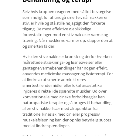
Selv hvis kroppen reagerer med så lidt bevægelse
som muligt for at undgå smerter, når nakken er
stiv, er hvile og stå stille nøjagtigt den forkerte
tilgang. De mest effektive øjeblikkelige
foranstaltninger mod en stiv nakke er varme og
træning. Når musklerne varmer op, slapper den af,
og smerten falder.
Hvis den stive nakke er kronisk og derfor hverken
målrettede stræknings- og løsneøvelser eller
gentagne varmebehandlinger har nogen effekt,
anvendes medicinske massager og fysioterapi. For
at lindre akut smerte administreres
smertestillende midler eller lokal anæstetika
injiceres direkte i de spændte muskler. Ud over
konventionelle medicinske forholdsregler kan
naturopatiske terapier også bruges til behandling
af en stiv nakke. Især med akupunktur fra
traditionel kinesisk medicin eller progressiv
muskelafslapning kan der opnås betydelig succes
med at lindre spændinger.