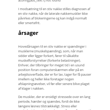
$config[ads_text1] not found
I modsætning til en stiv nakke stilles diagnosen af ​​
en stiv nakke, når de laterale nakkemuskler ikke
påvirkes af blokeringerne og kan indgå normalt
eller smertefrit.
årsager
Hovedårsagen til en stiv nakke er spændinger i
musklerne (muskelspænding), som, når man
sidder eller ligger forkert, fører til såkaldte
muskelforstyrrelser (forkerte belastninger).
Enhver, der tilbringer for meget tid i en usund
position foran computerskærmen eller på en
arbejdsoverflade, der er for lav, tager for få pauser
imellem og heller ikke foretager nogen
afslapningsøvelser, vil før eller senere blive plaget
af klager i nakken.
De muskler, der er ensidigt stressede over en lang
periode, hærder og spændes, fordi de ikke
længere løsnes tilstrækkeligt. Stress eller