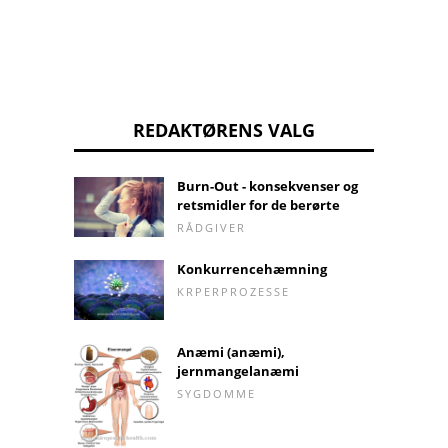
REDAKTØRENS VALG
Burn-Out - konsekvenser og
retsmidler for de berørte
RÅDGIVER
Konkurrencehæmning
KRPERPROZESSE
Anæmi (anæmi),
jernmangelanæmi
SYGDOMME