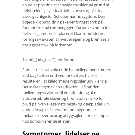
en bøjet position eller svage muskler på grund af
utilstrækkelig fysisk aktivitet, anses også for at
være gavnlige for Scheuermanns sygdom. Den
bøjede kropsholdning skaber forøget tryk på
forkanterne på thoraxryggen. Da vækstzonen for
hvirvellegemerne er placeret i kantområderne,
forringes væksten af ​​hvirvellegeme og bremses af
det øgede tryk på forkanten.
$config[ads_text2] not found
Som et resultat vokser de hvirvellegemer stærkere
ved bagkanten end ved forkanten, hvilket
resulterer i, at kileformede rygsøjler udvikler sig.
Dette fører igen til en reduktion i afstanden
mellem rygvirvlerne, til en udfladning af de
intervertebrale skiver og til en større risiko for
brud på hvirvellegemets basis- og dækplader. En
anden årsag til Scheuermanns sygdom er
mekanisk overforbrug af rygsøjlen, for eksempel
hos konkurrerende atleter.
Symptomer, lidelser og