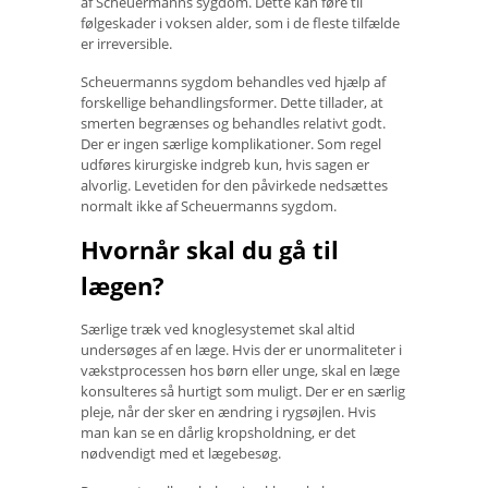
af Scheuermanns sygdom. Dette kan føre til
følgeskader i voksen alder, som i de fleste tilfælde
er irreversible.
Scheuermanns sygdom behandles ved hjælp af
forskellige behandlingsformer. Dette tillader, at
smerten begrænses og behandles relativt godt.
Der er ingen særlige komplikationer. Som regel
udføres kirurgiske indgreb kun, hvis sagen er
alvorlig. Levetiden for den påvirkede nedsættes
normalt ikke af Scheuermanns sygdom.
Hvornår skal du gå til
lægen?
Særlige træk ved knoglesystemet skal altid
undersøges af en læge. Hvis der er unormaliteter i
vækstprocessen hos børn eller unge, skal en læge
konsulteres så hurtigt som muligt. Der er en særlig
pleje, når der sker en ændring i rygsøjlen. Hvis
man kan se en dårlig kropsholdning, er det
nødvendigt med et lægebesøg.