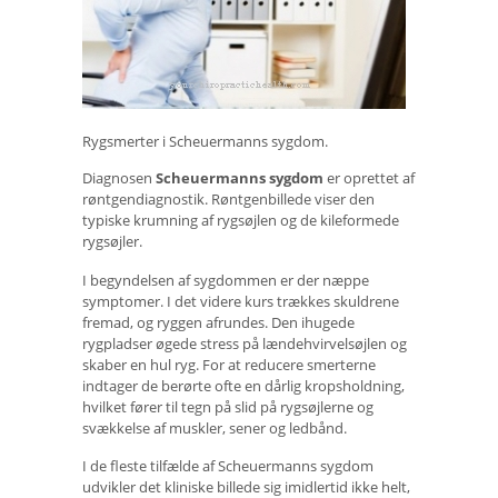
Rygsmerter i Scheuermanns sygdom.
Diagnosen
Scheuermanns sygdom
er oprettet af
røntgendiagnostik. Røntgenbillede viser den
typiske krumning af rygsøjlen og de kileformede
rygsøjler.
I begyndelsen af ​​sygdommen er der næppe
symptomer. I det videre kurs trækkes skuldrene
fremad, og ryggen afrundes. Den ihugede
rygpladser øgede stress på lændehvirvelsøjlen og
skaber en hul ryg. For at reducere smerterne
indtager de berørte ofte en dårlig kropsholdning,
hvilket fører til tegn på slid på rygsøjlerne og
svækkelse af muskler, sener og ledbånd.
I de fleste tilfælde af Scheuermanns sygdom
udvikler det kliniske billede sig imidlertid ikke helt,