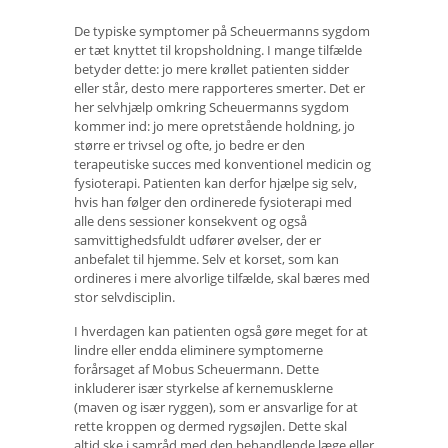
De typiske symptomer på Scheuermanns sygdom
er tæt knyttet til kropsholdning. I mange tilfælde
betyder dette: jo mere krøllet patienten sidder
eller står, desto mere rapporteres smerter. Det er
her selvhjælp omkring Scheuermanns sygdom
kommer ind: jo mere opretstående holdning, jo
større er trivsel og ofte, jo bedre er den
terapeutiske succes med konventionel medicin og
fysioterapi. Patienten kan derfor hjælpe sig selv,
hvis han følger den ordinerede fysioterapi med
alle dens sessioner konsekvent og også
samvittighedsfuldt udfører øvelser, der er
anbefalet til hjemme. Selv et korset, som kan
ordineres i mere alvorlige tilfælde, skal bæres med
stor selvdisciplin.
I hverdagen kan patienten også gøre meget for at
lindre eller endda eliminere symptomerne
forårsaget af Mobus Scheuermann. Dette
inkluderer især styrkelse af kernemusklerne
(maven og især ryggen), som er ansvarlige for at
rette kroppen og dermed rygsøjlen. Dette skal
altid ske i samråd med den behandlende læge eller