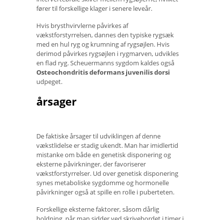
fører til forskellige klager i senere leveår.
Hvis brysthvirvlerne påvirkes af
vækstforstyrrelsen, dannes den typiske rygsæk
med en hul ryg og krumning af rygsøjlen. Hvis
derimod påvirkes rygsøjlen i rygmarven, udvikles
en flad ryg. Scheuermanns sygdom kaldes også
Osteochondritis deformans juvenilis dorsi
udpeget.
årsager
De faktiske årsager til udviklingen af ​​denne
vækstlidelse er stadig ukendt. Man har imidlertid
mistanke om både en genetisk disponering og
eksterne påvirkninger, der favoriserer
vækstforstyrrelser. Ud over genetisk disponering
synes metaboliske sygdomme og hormonelle
påvirkninger også at spille en rolle i puberteten.
Forskellige eksterne faktorer, såsom dårlig
holdning, når man sidder ved skrivebordet i timer i