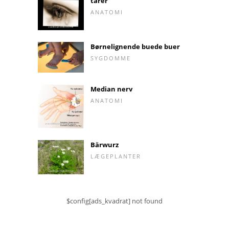
tårer
ANATOMI
Børnelignende buede buer
SYGDOMME
Median nerv
ANATOMI
Bärwurz
LÆGEPLANTER
$config[ads_kvadrat] not found