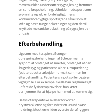
Regelmæssig træning styrker ryg- og
mavemuskler, understøtter rygsøjlen og fremmer
en sund kropsholdning. Utholdenhedssport som
svømning og løb er fordelagtigt, mens
konkurrencedygtige sportsgrene såvel som at
løfte og bære tunge belastninger og den dertil
knyttede mekaniske belastning på rygsøjlen bør
undgås.
Efterbehandling
Ligesom med terapien afhænger
opfølgningsbehandlingen af ​​Scheuermanns
sygdom af omfanget af smerter, omfanget af den
ihugede ryg og patientens alder. Ortopæder og
fysioterapeuter arbejder normalt sammen for
efterbehandling. Patientens input spiller også en
vigtig rolle. For eksempel skulle han regelmæssigt
udføre de fysioterapirøvelser, han lærer
derhjemme, for at hjælpe ham med at komme sig.
De fysioterapeutiske øvelser forkorter
brystmusklerne og forhindrer en usund skæv
holdning. Musklerne i den øverste del af ryggen