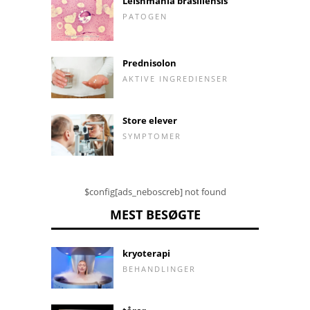
Leishmania brasiliensis
PATOGEN
Prednisolon
AKTIVE INGREDIENSER
Store elever
SYMPTOMER
$config[ads_neboscreb] not found
MEST BESØGTE
kryoterapi
BEHANDLINGER