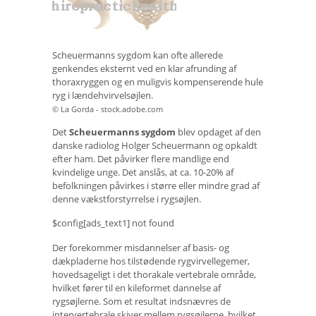
Scheuermanns sygdom kan ofte allerede
genkendes eksternt ved en klar afrunding af
thoraxryggen og en muligvis kompenserende hule
ryg i lændehvirvelsøjlen.
© La Gorda - stock.adobe.com
Det
Scheuermanns sygdom
blev opdaget af den
danske radiolog Holger Scheuermann og opkaldt
efter ham. Det påvirker flere mandlige end
kvindelige unge. Det anslås, at ca. 10-20% af
befolkningen påvirkes i større eller mindre grad af
denne vækstforstyrrelse i rygsøjlen.
$config[ads_text1] not found
Der forekommer misdannelser af basis- og
dækpladerne hos tilstødende rygvirvellegemer,
hovedsageligt i det thorakale vertebrale område,
hvilket fører til en kileformet dannelse af
rygsøjlerne. Som et resultat indsnævres de
intervertebrale skiver mellem rygsøjlerne, hvilket