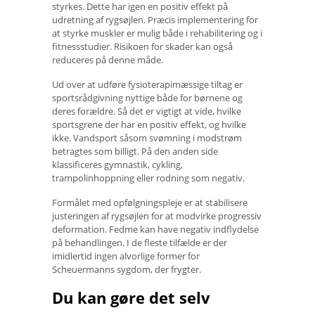
styrkes. Dette har igen en positiv effekt på
udretning af rygsøjlen. Præcis implementering for
at styrke muskler er mulig både i rehabilitering og i
fitnessstudier. Risikoen for skader kan også
reduceres på denne måde.
Ud over at udføre fysioterapimæssige tiltag er
sportsrådgivning nyttige både for børnene og
deres forældre. Så det er vigtigt at vide, hvilke
sportsgrene der har en positiv effekt, og hvilke
ikke. Vandsport såsom svømning i modstrøm
betragtes som billigt. På den anden side
klassificeres gymnastik, cykling,
trampolinhoppning eller rodning som negativ.
Formålet med opfølgningspleje er at stabilisere
justeringen af ​​rygsøjlen for at modvirke progressiv
deformation. Fedme kan have negativ indflydelse
på behandlingen. I de fleste tilfælde er der
imidlertid ingen alvorlige former for
Scheuermanns sygdom, der frygter.
Du kan gøre det selv