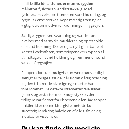
I milde tilfælde af
Scheuermanns sygdom
målrettet fysioterapi er tilstrækkelig. Med
fysioterapiøvelserne trænes en sund holdning, og
rygmusklerne styrkes. Regelmæssig træning er
vigtig, da den modvirker krumningen i rygsøjlen.
Særlige rygøvelser, svømning og vandreture
hjælper med at styrke musklerne og opretholde
en sund holdning. Det er også nyttigt at bære et
korset i vækstfasen, som tvinger overkroppen til
at indtage en sund holdning og fremmer en sund
vækst af rygsøjlen.
En operation kan muligvis kun være nødvendig i
særligt alvorlige tilfælde, når udtalt dårlig holdning
og den tilhørende alvorlige rygsmerter har
forekommet. De defekte intervertebrale skiver
fjernes og erstattes med knogestykker, der
tidligere var fjernet fra ribbenene eller iliac-toppen.
Imidlertid er denne kirurgiske metode kun
succesrig i omkring halvdelen af ​​alle tilfælde og
indebærer visse risici.
Du kan finde din medicin