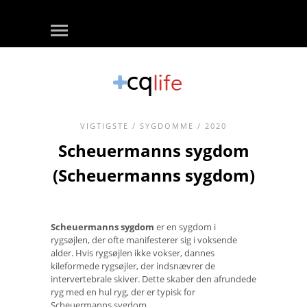
VIGTIGSTE
/
SYGDOMME
/ 2020
Scheuermanns sygdom
(Scheuermanns sygdom)
Scheuermanns sygdom
er en sygdom i
rygsøjlen, der ofte manifesterer sig i voksende
alder. Hvis rygsøjlen ikke vokser, dannes
kileformede rygsøjler, der indsnævrer de
intervertebrale skiver. Dette skaber den afrundede
ryg med en hul ryg, der er typisk for
Scheuermanns sygdom.