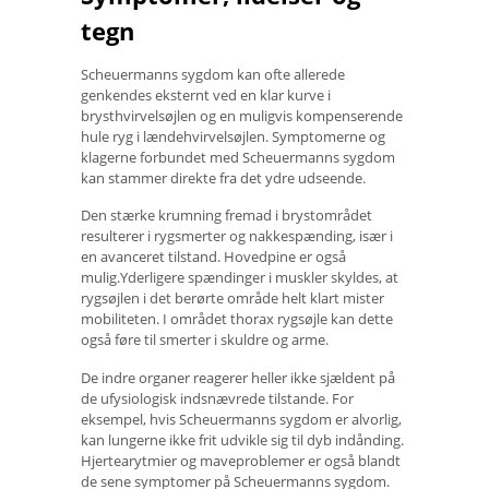
tegn
Scheuermanns sygdom kan ofte allerede
genkendes eksternt ved en klar kurve i
brysthvirvelsøjlen og en muligvis kompenserende
hule ryg i lændehvirvelsøjlen. Symptomerne og
klagerne forbundet med Scheuermanns sygdom
kan stammer direkte fra det ydre udseende.
Den stærke krumning fremad i brystområdet
resulterer i rygsmerter og nakkespænding, især i
en avanceret tilstand. Hovedpine er også
mulig.Yderligere spændinger i muskler skyldes, at
rygsøjlen i det berørte område helt klart mister
mobiliteten. I området thorax rygsøjle kan dette
også føre til smerter i skuldre og arme.
De indre organer reagerer heller ikke sjældent på
de ufysiologisk indsnævrede tilstande. For
eksempel, hvis Scheuermanns sygdom er alvorlig,
kan lungerne ikke frit udvikle sig til dyb indånding.
Hjertearytmier og maveproblemer er også blandt
de sene symptomer på Scheuermanns sygdom.