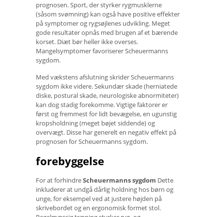
prognosen. Sport, der styrker rygmusklerne
(såsom svømning) kan også have positive effekter
på symptomer og rygsøjlenes udvikling. Meget
gode resultater opnås med brugen af ​​et bærende
korset. Diæt bør heller ikke overses.
Mangelsymptomer favoriserer Scheuermanns
sygdom.
Med vækstens afslutning skrider Scheuermanns
sygdom ikke videre. Sekundær skade (herniatede
diske, postural skade, neurologiske abnormiteter)
kan dog stadig forekomme. Vigtige faktorer er
først og fremmest for lidt bevægelse, en ugunstig
kropsholdning (meget bøjet siddende) og
overvægt. Disse har generelt en negativ effekt på
prognosen for Scheuermanns sygdom.
forebyggelse
For at forhindre
Scheuermanns sygdom
Dette
inkluderer at undgå dårlig holdning hos børn og
unge, for eksempel ved at justere højden på
skrivebordet og en ergonomisk formet stol.