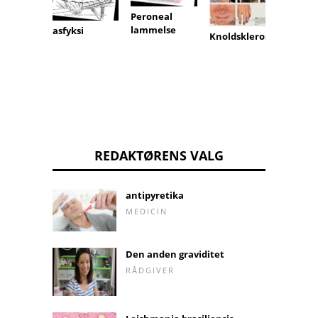
Peroneal
Multip
lammelse
organs
asfyksi
Knoldsklerose
REDAKTØRENS VALG
antipyretika
MEDICIN
Den anden graviditet
RÅDGIVER