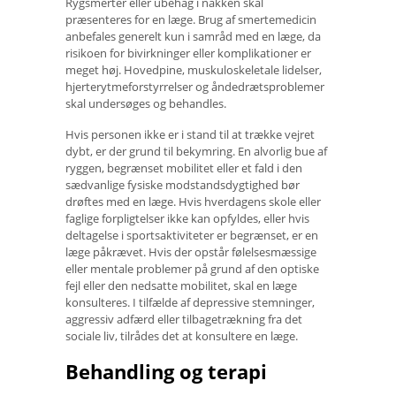
Rygsmerter eller ubehag i nakken skal
præsenteres for en læge. Brug af smertemedicin
anbefales generelt kun i samråd med en læge, da
risikoen for bivirkninger eller komplikationer er
meget høj. Hovedpine, muskuloskeletale lidelser,
hjerterytmeforstyrrelser og åndedrætsproblemer
skal undersøges og behandles.
Hvis personen ikke er i stand til at trække vejret
dybt, er der grund til bekymring. En alvorlig bue af
ryggen, begrænset mobilitet eller et fald i den
sædvanlige fysiske modstandsdygtighed bør
drøftes med en læge. Hvis hverdagens skole eller
faglige forpligtelser ikke kan opfyldes, eller hvis
deltagelse i sportsaktiviteter er begrænset, er en
læge påkrævet. Hvis der opstår følelsesmæssige
eller mentale problemer på grund af den optiske
fejl eller den nedsatte mobilitet, skal en læge
konsulteres. I tilfælde af depressive stemninger,
aggressiv adfærd eller tilbagetrækning fra det
sociale liv, tilrådes det at konsultere en læge.
Behandling og terapi