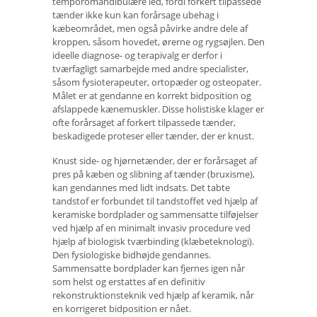
temporomandibulære led, fordi forkert tilpassede
tænder ikke kun kan forårsage ubehag i
kæbeområdet, men også påvirke andre dele af
kroppen, såsom hovedet, ørerne og rygsøjlen. Den
ideelle diagnose- og terapivalg er derfor i
tværfagligt samarbejde med andre specialister,
såsom fysioterapeuter, ortopæder og osteopater.
Målet er at gendanne en korrekt bidposition og
afslappede kænemuskler. Disse holistiske klager er
ofte forårsaget af forkert tilpassede tænder,
beskadigede proteser eller tænder, der er knust.
Knust side- og hjørnetænder, der er forårsaget af
pres på kæben og slibning af tænder (bruxisme),
kan gendannes med lidt indsats. Det tabte
tandstof er forbundet til tandstoffet ved hjælp af
keramiske bordplader og sammensatte tilføjelser
ved hjælp af en minimalt invasiv procedure ved
hjælp af biologisk tværbinding (klæbeteknologi).
Den fysiologiske bidhøjde gendannes.
Sammensatte bordplader kan fjernes igen når
som helst og erstattes af en definitiv
rekonstruktionsteknik ved hjælp af keramik, når
en korrigeret bidposition er nået.