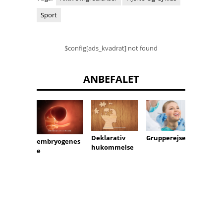
Sport
$config[ads_kvadrat] not found
ANBEFALET
Fedtst
Grupperejse
Deklarativ
embryogenes
hukommelse
e