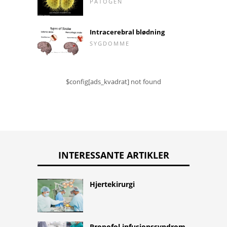
PATOGEN
Intracerebral blødning
SYGDOMME
$config[ads_kvadrat] not found
INTERESSANTE ARTIKLER
Hjertekirurgi
Propofol infusionssyndrom