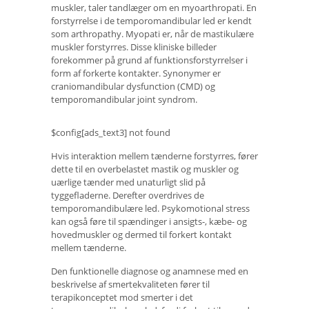
muskler, taler tandlæger om en myoarthropati. En
forstyrrelse i de temporomandibular led er kendt
som arthropathy. Myopati er, når de mastikulære
muskler forstyrres. Disse kliniske billeder
forekommer på grund af funktionsforstyrrelser i
form af forkerte kontakter. Synonymer er
craniomandibular dysfunction (CMD) og
temporomandibular joint syndrom.
$config[ads_text3] not found
Hvis interaktion mellem tænderne forstyrres, fører
dette til en overbelastet mastik og muskler og
uærlige tænder med unaturligt slid på
tyggefladerne. Derefter overdrives de
temporomandibulære led. Psykomotional stress
kan også føre til spændinger i ansigts-, kæbe- og
hovedmuskler og dermed til forkert kontakt
mellem tænderne.
Den funktionelle diagnose og anamnese med en
beskrivelse af smertekvaliteten fører til
terapikonceptet mod smerter i det