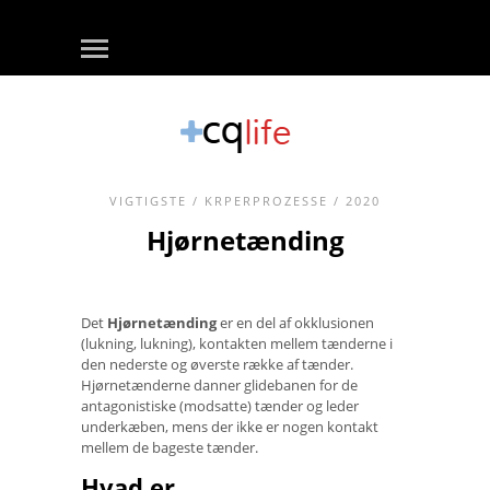
VIGTIGSTE
/
KRPERPROZESSE
/ 2020
Hjørnetænding
Det
Hjørnetænding
er en del af okklusionen
(lukning, lukning), kontakten mellem tænderne i
den nederste og øverste række af tænder.
Hjørnetænderne danner glidebanen for de
antagonistiske (modsatte) tænder og leder
underkæben, mens der ikke er nogen kontakt
mellem de bageste tænder.
Hvad er