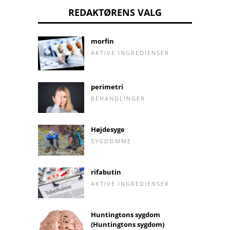
REDAKTØRENS VALG
morfin
AKTIVE INGREDIENSER
perimetri
BEHANDLINGER
Højdesyge
SYGDOMME
rifabutin
AKTIVE INGREDIENSER
Huntingtons sygdom
(Huntingtons sygdom)