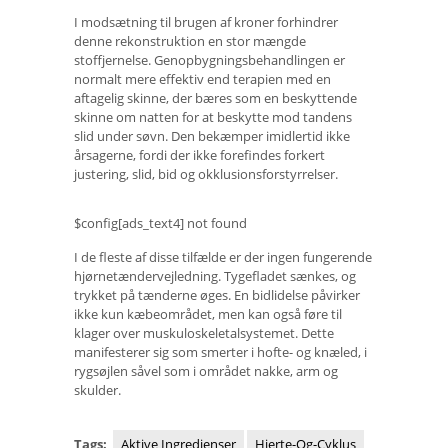
I modsætning til brugen af ​​kroner forhindrer
denne rekonstruktion en stor mængde
stoffjernelse. Genopbygningsbehandlingen er
normalt mere effektiv end terapien med en
aftagelig skinne, der bæres som en beskyttende
skinne om natten for at beskytte mod tandens
slid under søvn. Den bekæmper imidlertid ikke
årsagerne, fordi der ikke forefindes forkert
justering, slid, bid og okklusionsforstyrrelser.
$config[ads_text4] not found
I de fleste af disse tilfælde er der ingen fungerende
hjørnetændervejledning. Tygefladet sænkes, og
trykket på tænderne øges. En bidlidelse påvirker
ikke kun kæbeområdet, men kan også føre til
klager over muskuloskeletalsystemet. Dette
manifesterer sig som smerter i hofte- og knæled, i
rygsøjlen såvel som i området nakke, arm og
skulder.
Tags:
Aktive Ingredienser
Hjerte-Og-Cyklus