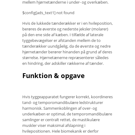
mellem hjørnetænderne i under- og overkæben.
$config[ads_text1] not found
Hvis de lukkede tænderækker er i en hvileposition,
berøres de øverste og nederste jeksler (molarer)
på den ene side af kæben. I tilfælde af laterale
tyggebevægelser er afstanden mellem de to
tænderækker uundgåelig, da de øverste og nedre
hjørnetænder berører hinanden på grund af deres
størrelse. Hjørnetænerne repræsenterer således
en hindring, der adskiller rækkerne af tænder.
Funktion & opgave
Hvis tyggeapparatet fungerer korrekt, koordineres
tand- og temporomandibulære ledstrukturer
harmonisk. Sammenkoblingen af ​​over- og
underkæben er optimal, de temporomandibulære
samlinger er centralt rettet, de mastikulære
muskler viser maksimal afslapning i
hvilepositionen. Hele biomekanik er derfor