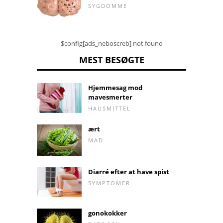
SYGDOMME
$config[ads_neboscreb] not found
MEST BESØGTE
Hjemmesag mod
mavesmerter
HAUSMITTEL
ært
MAD
Diarré efter at have spist
SYMPTOMER
gonokokker