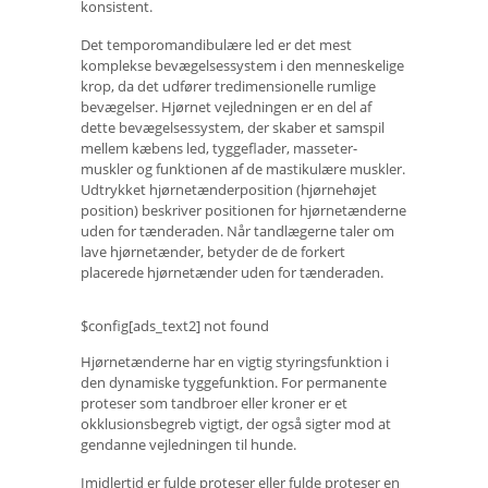
konsistent.
Det temporomandibulære led er det mest
komplekse bevægelsessystem i den menneskelige
krop, da det udfører tredimensionelle rumlige
bevægelser. Hjørnet vejledningen er en del af
dette bevægelsessystem, der skaber et samspil
mellem kæbens led, tyggeflader, masseter-
muskler og funktionen af ​​de mastikulære muskler.
Udtrykket hjørnetænderposition (hjørnehøjet
position) beskriver positionen for hjørnetænderne
uden for tænderaden. Når tandlægerne taler om
lave hjørnetænder, betyder de de forkert
placerede hjørnetænder uden for tænderaden.
$config[ads_text2] not found
Hjørnetænderne har en vigtig styringsfunktion i
den dynamiske tyggefunktion. For permanente
proteser som tandbroer eller kroner er et
okklusionsbegreb vigtigt, der også sigter mod at
gendanne vejledningen til hunde.
Imidlertid er fulde proteser eller fulde proteser en