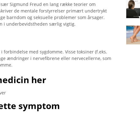
e især Sigmund Freud en lang række teorier om
kriver de mentale forstyrrelser primært undertrykt
idlige barndom og seksuelle problemer som årsager.
en i underbevidstheden særlig vigtig.
forbindelse med sygdomme. Visse toksiner (f.eks.
age ændringer i nervefibrene eller nervecellerne, som
domme.
medicin her
ver
ette symptom