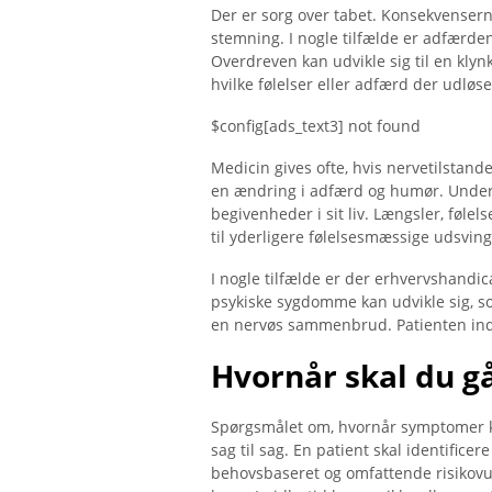
Der er sorg over tabet. Konsekvensern
stemning. I nogle tilfælde er adfærde
Overdreven kan udvikle sig til en klyn
hvilke følelser eller adfærd der udløse
$config[ads_text3] not found
Medicin gives ofte, hvis nervetilstand
en ændring i adfærd og humør. Under
begivenheder i sit liv. Længsler, føl
til yderligere følelsesmæssige udsving
I nogle tilfælde er der erhvervshandica
psykiske sygdomme kan udvikle sig, som
en nervøs sammenbrud. Patienten indl
Hvornår skal du gå
Spørgsmålet om, hvornår symptomer k
sag til sag. En patient skal identifice
behovsbaseret og omfattende risikovurde