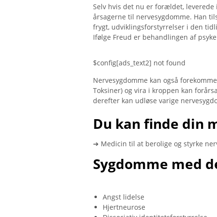
Selv hvis det nu er forældet, levered
årsagerne til nervesygdomme. Han tils
frygt, udviklingsforstyrrelser i den t
Ifølge Freud er behandlingen af ​​psyk
$config[ads_text2] not found
Nervesygdomme kan også forekomme i 
Toksiner) og vira i kroppen kan forårs
derefter kan udløse varige nervesyg
Du kan finde din 
➔ Medicin til at berolige og styrke ner
Sygdomme med d
Angst lidelse
Hjertneurose