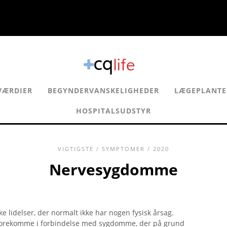
VÆRDIER
BEGYNDERVANSKELIGHEDER
LÆGEPLANTE
HOSPITALSUDSTYR
VIGTIGSTE
/
SYMPTOMER
/ 2020
Nervesygdomme
ke lidelser, der normalt ikke har nogen fysisk årsag.
forekomme i forbindelse med sygdomme, der på grund