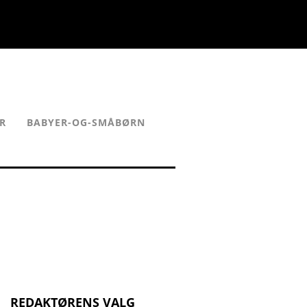
R
BABYER-OG-SMÅBØRN
REDAKTØRENS VALG