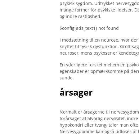
psykisk sygdom. Udtrykket nervesygd
mange former for psykiske lidelser. D
og indre rastløshed.
$config[ads_text1] not found
I modsætning til en neurose, hvor der 
knyttet til fysisk dysfunktion. Groft sa
neuroser, mens psykoser er kendetegne
En yderligere forskel mellem en psyko
egenskaber er opmærksomme på deres 
sunde.
årsager
Normalt er årsagerne til nervesygdom
forårsaget af alvorlig nervøsitet, indre 
hypokondri eller tvang, taler man ofte
Nervesygdomme kan også udløses af lang