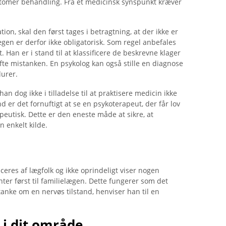
mptomer behandling. Fra et medicinsk synspunkt kræver
on, skal den først tages i betragtning, at der ikke er
gen er derfor ikke obligatorisk. Som regel anbefales
 Han er i stand til at klassificere de beskrevne klager
fte mistanken. En psykolog kan også stille en diagnose
durer.
an dog ikke i tilladelse til at praktisere medicin ikke
er det fornuftigt at se en psykoterapeut, der får lov
apeutisk. Dette er den eneste måde at sikre, at
 enkelt kilde.
eres af lægfolk og ikke oprindeligt viser nogen
nter først til familielægen. Dette fungerer som det
anke om en nervøs tilstand, henviser han til en
 i dit område