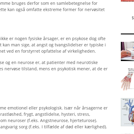
omme bruges derfor som en samlebetegnelse for
ette kan også omfatte ekstreme former for nervøsitet
$
ikke er nogen fysiske årsager, er en psykose dog ofte
gt kan man sige, at angst og tvangslidelser er typiske i
t ved en forstyrret opfattelse af virkeligheden.
se og en neurose er, at patienter med neurotiske
nervøse tilstand, mens en psykotisk mener, at de er
me emotionel eller psykologisk. Især når årsagerne er
rastløshed, frygt, angstlidelse, hysteri, stress,
 om neuroser (f.eks. Angstneurose, hjerteturose).
varig sorg (f.eks. I tilfælde af død eller kærlighed).