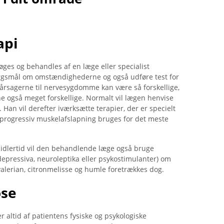
api
es og behandles af en læge eller specialist
pørgsmål om omstændighederne og også udføre test for
årsagerne til nervesygdomme kan være så forskellige,
e også meget forskellige. Normalt vil lægen henvise
. Han vil derefter iværksætte terapier, der er specielt
 progressiv muskelafslapning bruges for det meste
midlertid vil den behandlende læge også bruge
epressiva, neuroleptika eller psykostimulanter) om
lerian, citronmelisse og humle foretrækkes dog.
ose
altid af patientens fysiske og psykologiske