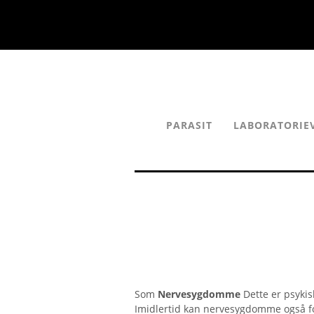
PARASIT
LABORATORIE
Som
Nervesygdomme
Dette er psykis
Imidlertid kan nervesygdomme også 