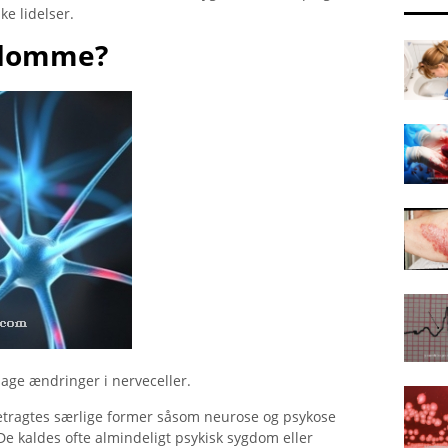
e lidelser.
gdomme?
rsage ændringer i nerveceller.
betragtes særlige former såsom neurose og psykose
 De kaldes ofte almindeligt psykisk sygdom eller