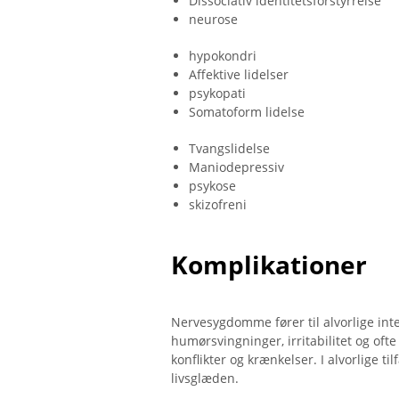
Dissociativ identitetsforstyrrelse
neurose
hypokondri
Affektive lidelser
psykopati
Somatoform lidelse
Tvangslidelse
Maniodepressiv
psykose
skizofreni
Komplikationer
Nervesygdomme fører til alvorlige int
humørsvingninger, irritabilitet og ofte
konflikter og krænkelser. I alvorlige ti
livsglæden.