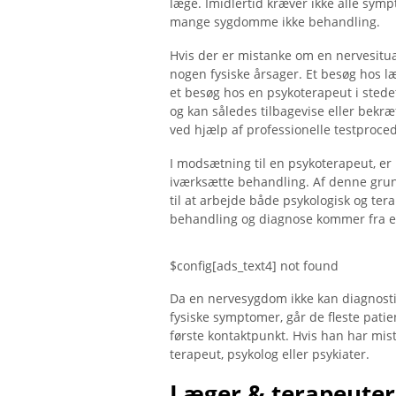
læge. Imidlertid kræver ikke alle sy
mange sygdomme ikke behandling.
Hvis der er mistanke om en nervesituati
nogen fysiske årsager. Et besøg hos læ
et besøg hos en psykoterapeut i stedet.
og kan således tilbagevise eller bekræ
ved hjælp af professionelle testproce
I modsætning til en psykoterapeut, er h
iværksætte behandling. Af denne grund 
til at arbejde både psykologisk og ter
behandling og diagnose kommer fra en
$config[ads_text4] not found
Da en nervesygdom ikke kan diagnostic
fysiske symptomer, går de fleste patie
første kontaktpunkt. Hvis han har mist
terapeut, psykolog eller psykiater.
Læger & terapeuter