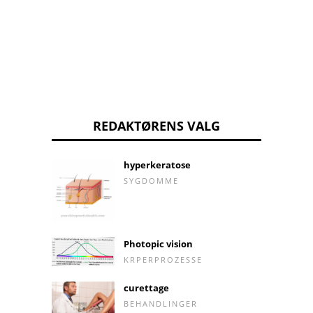
REDAKTØRENS VALG
hyperkeratose
SYGDOMME
Photopic vision
KRPERPROZESSE
curettage
BEHANDLINGER