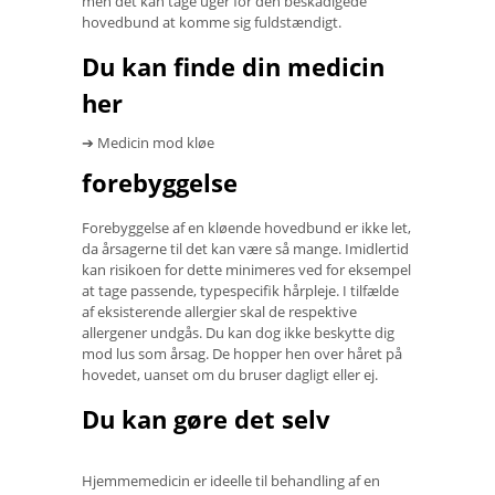
men det kan tage uger for den beskadigede
hovedbund at komme sig fuldstændigt.
Du kan finde din medicin
her
➔ Medicin mod kløe
forebyggelse
Forebyggelse af en kløende hovedbund er ikke let,
da årsagerne til det kan være så mange. Imidlertid
kan risikoen for dette minimeres ved for eksempel
at tage passende, typespecifik hårpleje. I tilfælde
af eksisterende allergier skal de respektive
allergener undgås. Du kan dog ikke beskytte dig
mod lus som årsag. De hopper hen over håret på
hovedet, uanset om du bruser dagligt eller ej.
Du kan gøre det selv
Hjemmemedicin er ideelle til behandling af en