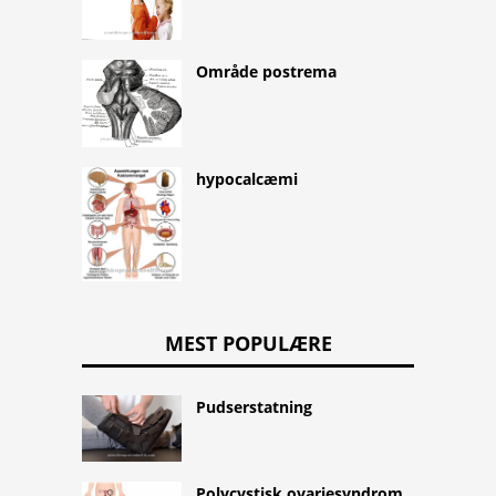
Område postrema
hypocalcæmi
MEST POPULÆRE
Pudserstatning
Polycystisk ovariesyndrom