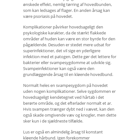
ønskede effekt, nemlig tørring af hovedbunden,
som kan ledsages af flager. En anden årsag kan
være psoriasis på hovedet.
Komplikationer påvirker hovedsageligt den
psykologiske karakter, da de stærkt flakkede
områder af huden kan være en stor byrde for den
pågældende. Desuden er stedet mere udsat for
superinfektioner, det vil sige en yderligere
infektion med et patogen. Dette gør det lettere for
bakterier eller svampesygdomme at udvikle sig.
Svampeinfektioner kan også være den
grundlæggende årsag til en kløende hovedbund.
Normalt heles en svampesygdom på hovedet
uden nogen komplikationer. Selve sygdommen er
hovedsageligt kendetegnet ved hårtab i det
berørte område, og det efterlader normalt et ar.
Hvis svampen trænger dybt ned i vævet, kan den
også skade omgivende væv og knogler, men dette
sker kun i de sjældneste tilfælde.
Lus er også en almindelig årsag til konstant
kløende hårbund. Igen forekommer