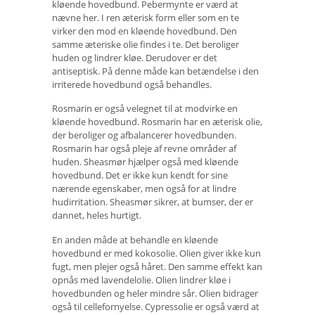
kløende hovedbund. Pebermynte er værd at
nævne her. I ren æterisk form eller som en te
virker den mod en kløende hovedbund. Den
samme æteriske olie findes i te. Det beroliger
huden og lindrer kløe. Derudover er det
antiseptisk. På denne måde kan betændelse i den
irriterede hovedbund også behandles.
Rosmarin er også velegnet til at modvirke en
kløende hovedbund. Rosmarin har en æterisk olie,
der beroliger og afbalancerer hovedbunden.
Rosmarin har også pleje af revne områder af
huden. Sheasmør hjælper også med kløende
hovedbund. Det er ikke kun kendt for sine
nærende egenskaber, men også for at lindre
hudirritation. Sheasmør sikrer, at bumser, der er
dannet, heles hurtigt.
En anden måde at behandle en kløende
hovedbund er med kokosolie. Olien giver ikke kun
fugt, men plejer også håret. Den samme effekt kan
opnås med lavendelolie. Olien lindrer kløe i
hovedbunden og heler mindre sår. Olien bidrager
også til cellefornyelse. Cypressolie er også værd at