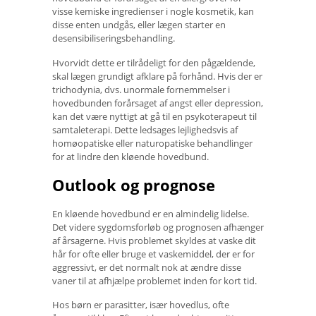
visse kemiske ingredienser i nogle kosmetik, kan
disse enten undgås, eller lægen starter en
desensibiliseringsbehandling.
Hvorvidt dette er tilrådeligt for den pågældende,
skal lægen grundigt afklare på forhånd. Hvis der er
trichodynia, dvs. unormale fornemmelser i
hovedbunden forårsaget af angst eller depression,
kan det være nyttigt at gå til en psykoterapeut til
samtaleterapi. Dette ledsages lejlighedsvis af
homøopatiske eller naturopatiske behandlinger
for at lindre den kløende hovedbund.
Outlook og prognose
En kløende hovedbund er en almindelig lidelse.
Det videre sygdomsforløb og prognosen afhænger
af årsagerne. Hvis problemet skyldes at vaske dit
hår for ofte eller bruge et vaskemiddel, der er for
aggressivt, er det normalt nok at ændre disse
vaner til at afhjælpe problemet inden for kort tid.
Hos børn er parasitter, især hovedlus, ofte