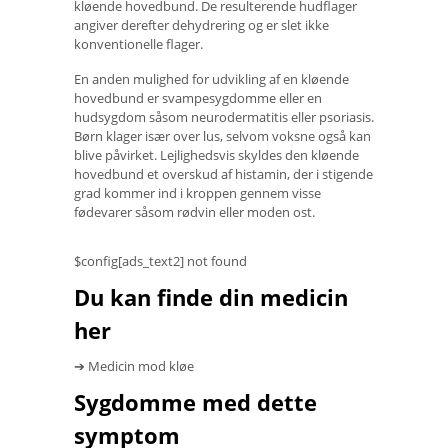
kløende hovedbund. De resulterende hudflager
angiver derefter dehydrering og er slet ikke
konventionelle flager.
En anden mulighed for udvikling af en kløende
hovedbund er svampesygdomme eller en
hudsygdom såsom neurodermatitis eller psoriasis.
Børn klager især over lus, selvom voksne også kan
blive påvirket. Lejlighedsvis skyldes den kløende
hovedbund et overskud af histamin, der i stigende
grad kommer ind i kroppen gennem visse
fødevarer såsom rødvin eller moden ost.
$config[ads_text2] not found
Du kan finde din medicin
her
➔ Medicin mod kløe
Sygdomme med dette
symptom