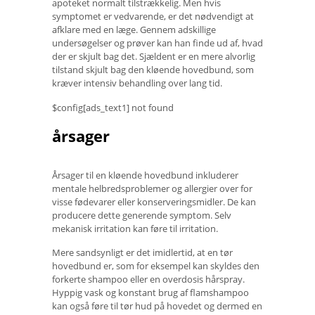
apoteket normalt tilstrækkelig. Men hvis
symptomet er vedvarende, er det nødvendigt at
afklare med en læge. Gennem adskillige
undersøgelser og prøver kan han finde ud af, hvad
der er skjult bag det. Sjældent er en mere alvorlig
tilstand skjult bag den kløende hovedbund, som
kræver intensiv behandling over lang tid.
$config[ads_text1] not found
årsager
Årsager til en kløende hovedbund inkluderer
mentale helbredsproblemer og allergier over for
visse fødevarer eller konserveringsmidler. De kan
producere dette generende symptom. Selv
mekanisk irritation kan føre til irritation.
Mere sandsynligt er det imidlertid, at en tør
hovedbund er, som for eksempel kan skyldes den
forkerte shampoo eller en overdosis hårspray.
Hyppig vask og konstant brug af flamshampoo
kan også føre til tør hud på hovedet og dermed en