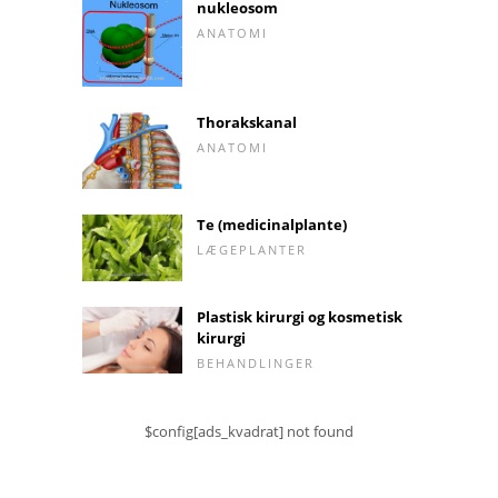
nukleosom
ANATOMI
Thorakskanal
ANATOMI
Te (medicinalplante)
LÆGEPLANTER
Plastisk kirurgi og kosmetisk
kirurgi
BEHANDLINGER
$config[ads_kvadrat] not found