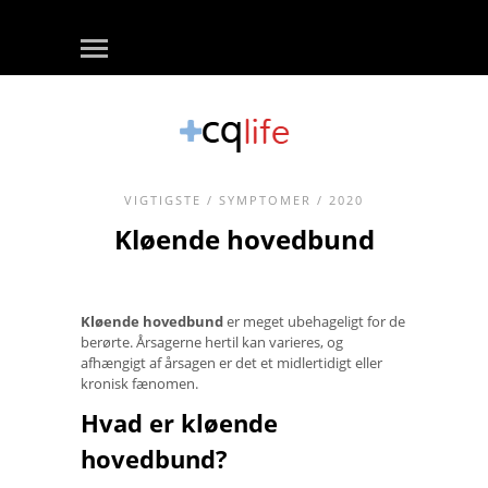
VIGTIGSTE
/
SYMPTOMER
/ 2020
Kløende hovedbund
Kløende hovedbund
er meget ubehageligt for de
berørte. Årsagerne hertil kan varieres, og
afhængigt af årsagen er det et midlertidigt eller
kronisk fænomen.
Hvad er kløende
hovedbund?