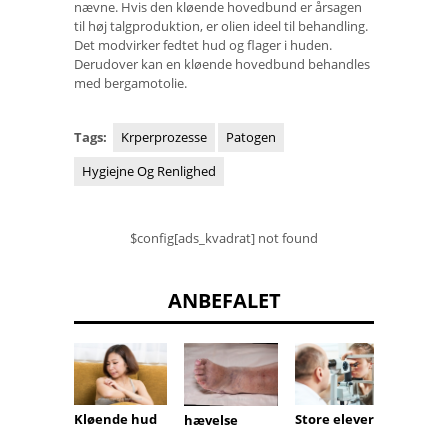
nævne. Hvis den kløende hovedbund er årsagen
til høj talgproduktion, er olien ideel til behandling.
Det modvirker fedtet hud og flager i huden.
Derudover kan en kløende hovedbund behandles
med bergamotolie.
Tags:
Krperprozesse
Patogen
Hygiejne Og Renlighed
$config[ads_kvadrat] not found
ANBEFALET
myxe
Kløende hud
Store elever
hævelse