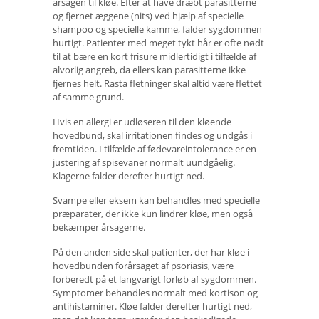
årsagen til kløe. Efter at have dræbt parasitterne
og fjernet æggene (nits) ved hjælp af specielle
shampoo og specielle kamme, falder sygdommen
hurtigt. Patienter med meget tykt hår er ofte nødt
til at bære en kort frisure midlertidigt i tilfælde af
alvorlig angreb, da ellers kan parasitterne ikke
fjernes helt. Rasta fletninger skal altid være flettet
af samme grund.
Hvis en allergi er udløseren til den kløende
hovedbund, skal irritationen findes og undgås i
fremtiden. I tilfælde af fødevareintolerance er en
justering af spisevaner normalt uundgåelig.
Klagerne falder derefter hurtigt ned.
Svampe eller eksem kan behandles med specielle
præparater, der ikke kun lindrer kløe, men også
bekæmper årsagerne.
På den anden side skal patienter, der har kløe i
hovedbunden forårsaget af psoriasis, være
forberedt på et langvarigt forløb af sygdommen.
Symptomer behandles normalt med kortison og
antihistaminer. Kløe falder derefter hurtigt ned,