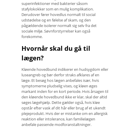
superinfektioner med bakterier såsom
stafylokokker som en mulig komplikation.
Derudover fører hovedlus normalt til social
udstødelse og en følelse af skam, og den
pågældende isolerer normalt sig selv fra det
sociale miljø. Søvnforstyrrelser kan også
forekomme.
Hvornår skal du gå til
lægen?
Kløende hovedbund indikerer en hudsygdom eller
luseangreb og bør derfor straks afklares af en
læge. Et besøg hos lægen anbefales især, hvis
symptomerne pludselig vises, og kløen øges
markant inden for en kort periode. Hvis årsagen til
den kløende hovedbund ikke er klar, skal der altid
søges lægehjælp. Dette gælder også, hvis kløe
opstår efter vask af dit hår eller brug af et ukendt
plejeprodukt. Hvis der er mistanke om en allergisk
reaktion eller intolerance, kan familielægen
anbefale passende modforanstaltninger.