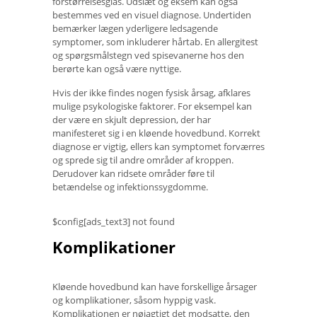
forstørrelsesglas. Udslæt og eksem kan også
bestemmes ved en visuel diagnose. Undertiden
bemærker lægen yderligere ledsagende
symptomer, som inkluderer hårtab. En allergitest
og spørgsmålstegn ved spisevanerne hos den
berørte kan også være nyttige.
Hvis der ikke findes nogen fysisk årsag, afklares
mulige psykologiske faktorer. For eksempel kan
der være en skjult depression, der har
manifesteret sig i en kløende hovedbund. Korrekt
diagnose er vigtig, ellers kan symptomet forværres
og sprede sig til andre områder af kroppen.
Derudover kan ridsete områder føre til
betændelse og infektionssygdomme.
$config[ads_text3] not found
Komplikationer
Kløende hovedbund kan have forskellige årsager
og komplikationer, såsom hyppig vask.
Komplikationen er nøjagtigt det modsatte, den