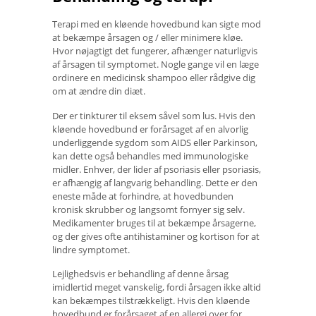
Terapi med en kløende hovedbund kan sigte mod
at bekæmpe årsagen og / eller minimere kløe.
Hvor nøjagtigt det fungerer, afhænger naturligvis
af årsagen til symptomet. Nogle gange vil en læge
ordinere en medicinsk shampoo eller rådgive dig
om at ændre din diæt.
Der er tinkturer til eksem såvel som lus. Hvis den
kløende hovedbund er forårsaget af en alvorlig
underliggende sygdom som AIDS eller Parkinson,
kan dette også behandles med immunologiske
midler. Enhver, der lider af psoriasis eller psoriasis,
er afhængig af langvarig behandling. Dette er den
eneste måde at forhindre, at hovedbunden
kronisk skrubber og langsomt fornyer sig selv.
Medikamenter bruges til at bekæmpe årsagerne,
og der gives ofte antihistaminer og kortison for at
lindre symptomet.
Lejlighedsvis er behandling af denne årsag
imidlertid meget vanskelig, fordi årsagen ikke altid
kan bekæmpes tilstrækkeligt. Hvis den kløende
hovedbund er forårsaget af en allergi over for