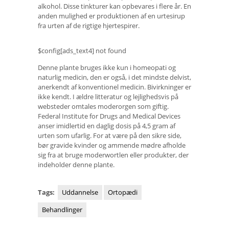
alkohol. Disse tinkturer kan opbevares i flere år. En
anden mulighed er produktionen af ​​en urtesirup
fra urten af ​​de rigtige hjertespirer.
$config[ads_text4] not found
Denne plante bruges ikke kun i homeopati og
naturlig medicin, den er også, i det mindste delvist,
anerkendt af konventionel medicin. Bivirkninger er
ikke kendt. I ældre litteratur og lejlighedsvis på
websteder omtales moderorgen som giftig.
Federal Institute for Drugs and Medical Devices
anser imidlertid en daglig dosis på 4,5 gram af
urten som ufarlig. For at være på den sikre side,
bør gravide kvinder og ammende mødre afholde
sig fra at bruge moderwortlen eller produkter, der
indeholder denne plante.
Tags:
Uddannelse
Ortopædi
Behandlinger