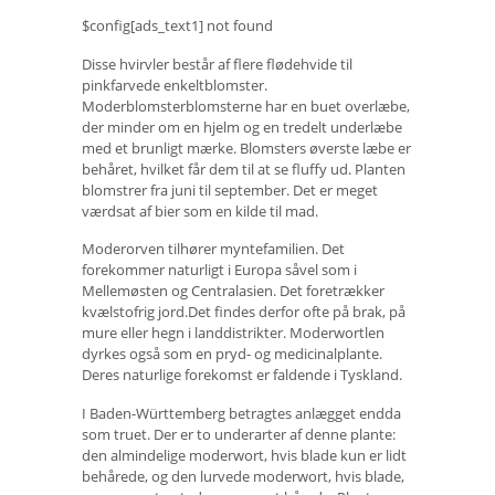
$config[ads_text1] not found
Disse hvirvler består af flere flødehvide til
pinkfarvede enkeltblomster.
Moderblomsterblomsterne har en buet overlæbe,
der minder om en hjelm og en tredelt underlæbe
med et brunligt mærke. Blomsters øverste læbe er
behåret, hvilket får dem til at se fluffy ud. Planten
blomstrer fra juni til september. Det er meget
værdsat af bier som en kilde til mad.
Moderorven tilhører myntefamilien. Det
forekommer naturligt i Europa såvel som i
Mellemøsten og Centralasien. Det foretrækker
kvælstofrig jord.Det findes derfor ofte på brak, på
mure eller hegn i landdistrikter. Moderwortlen
dyrkes også som en pryd- og medicinalplante.
Deres naturlige forekomst er faldende i Tyskland.
I Baden-Württemberg betragtes anlægget endda
som truet. Der er to underarter af denne plante:
den almindelige moderwort, hvis blade kun er lidt
behårede, og den lurvede moderwort, hvis blade,