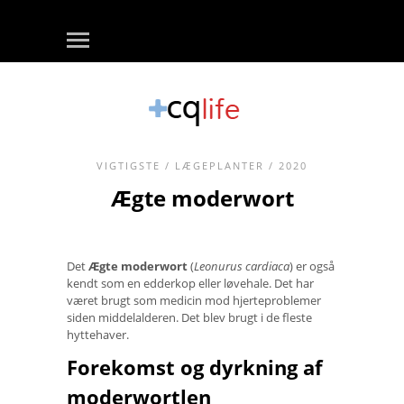
VIGTIGSTE
/
LÆGEPLANTER
/ 2020
Ægte moderwort
Det
Ægte moderwort
(
Leonurus cardiaca
) er også
kendt som en edderkop eller løvehale. Det har
været brugt som medicin mod hjerteproblemer
siden middelalderen. Det blev brugt i de fleste
hyttehaver.
Forekomst og dyrkning af
moderwortlen