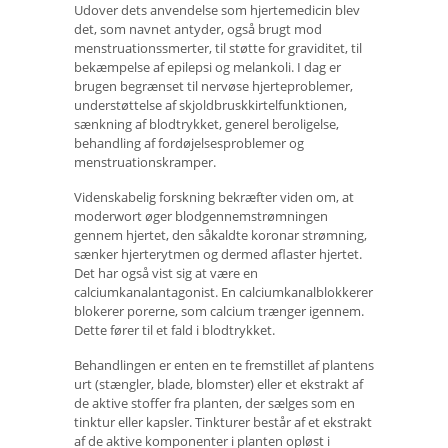
Udover dets anvendelse som hjertemedicin blev
det, som navnet antyder, også brugt mod
menstruationssmerter, til støtte for graviditet, til
bekæmpelse af epilepsi og melankoli. I dag er
brugen begrænset til nervøse hjerteproblemer,
understøttelse af skjoldbruskkirtelfunktionen,
sænkning af blodtrykket, generel beroligelse,
behandling af fordøjelsesproblemer og
menstruationskramper.
Videnskabelig forskning bekræfter viden om, at
moderwort øger blodgennemstrømningen
gennem hjertet, den såkaldte koronar strømning,
sænker hjerterytmen og dermed aflaster hjertet.
Det har også vist sig at være en
calciumkanalantagonist. En calciumkanalblokkerer
blokerer porerne, som calcium trænger igennem.
Dette fører til et fald i blodtrykket.
Behandlingen er enten en te fremstillet af plantens
urt (stængler, blade, blomster) eller et ekstrakt af
de aktive stoffer fra planten, der sælges som en
tinktur eller kapsler. Tinkturer består af et ekstrakt
af de aktive komponenter i planten opløst i