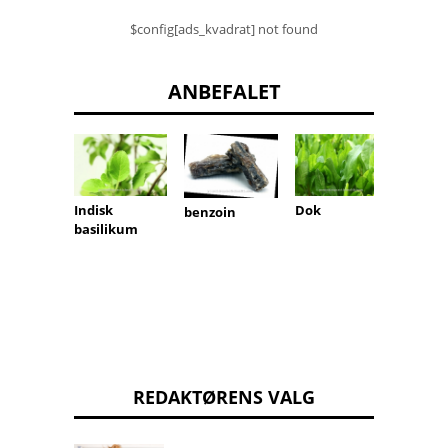
$config[ads_kvadrat] not found
ANBEFALET
Indisk
Dok
Gips u
benzoin
basilikum
REDAKTØRENS VALG