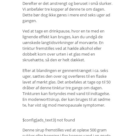
Derefter er det anstrengt og beruset i små slurker.
Vi anbefaler tre kopper af denne te om dagen.
Dette bør dog ikke gøres i mere end seks uger ad
gangen.
Ved at tage en drinkpause, hvor en te med en
lignende effekt kan bruges, kan du undgå de
uønskede langtidsvirkninger af morværte. En
tinktur fremstilles ved at hælde alkohol eller
dobbelt korn over urten i et glas med en
skruehætte, så den er helt dækket.
Efter at blandingen er gennemtrænget i ca. seks
uger, sættes den over og overføres til en flaske
lavet af mørkt glas. Det anbefales at tage op til 50
dråber af denne tinktur tre gange om dagen.
Tinkturen kan fortyndes med vand til indtagelse.
En moderworttsirup, der kan bruges til at sødme
te, har vist sig mod menopausale symptomer.
$config[ads_text3] not found
Denne sirup fremstilles ved at opløse 500 gram
sukker eller honning i fire kopper vand i en gryde