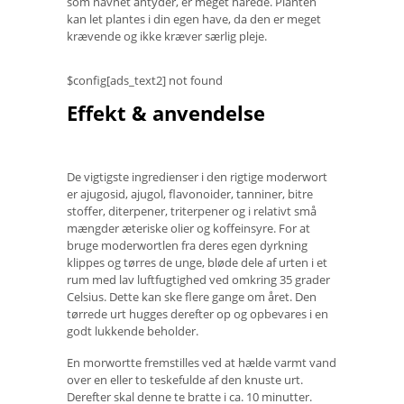
som navnet antyder, er meget hårede. Planten
kan let plantes i din egen have, da den er meget
krævende og ikke kræver særlig pleje.
$config[ads_text2] not found
Effekt & anvendelse
De vigtigste ingredienser i den rigtige moderwort
er ajugosid, ajugol, flavonoider, tanniner, bitre
stoffer, diterpener, triterpener og i relativt små
mængder æteriske olier og koffeinsyre. For at
bruge moderwortlen fra deres egen dyrkning
klippes og tørres de unge, bløde dele af urten i et
rum med lav luftfugtighed ved omkring 35 grader
Celsius. Dette kan ske flere gange om året. Den
tørrede urt hugges derefter op og opbevares i en
godt lukkende beholder.
En morwortte fremstilles ved at hælde varmt vand
over en eller to teskefulde af den knuste urt.
Derefter skal denne te bratte i ca. 10 minutter.