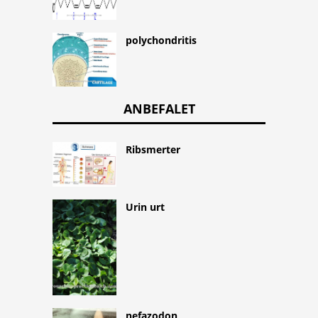
polychondritis
ANBEFALET
Ribsmerter
Urin urt
nefazodon