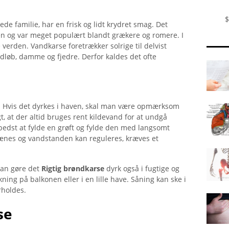
$
ede familie, har en frisk og lidt krydret smag. Det
n og var meget populært blandt grækere og romere. I
verden. Vandkarse foretrækker solrige til delvist
ndløb, damme og fjedre. Derfor kaldes det ofte
d. Hvis det dyrkes i haven, skal man være opmærksom
t, at der altid bruges rent kildevand for at undgå
bedst at fylde en grøft og fylde den med langsomt
ænes og vandstanden kan reguleres, kræves et
 kan gøre det
Rigtig brøndkarse
dyrk også i fugtige og
ning på balkonen eller i en lille have. Såning kan ske i
rholdes.
se