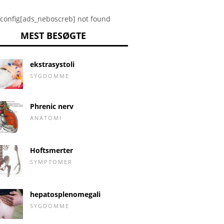
config[ads_neboscreb] not found
MEST BESØGTE
ekstrasystoli
SYGDOMME
Phrenic nerv
ANATOMI
Hoftsmerter
SYMPTOMER
hepatosplenomegali
SYGDOMME