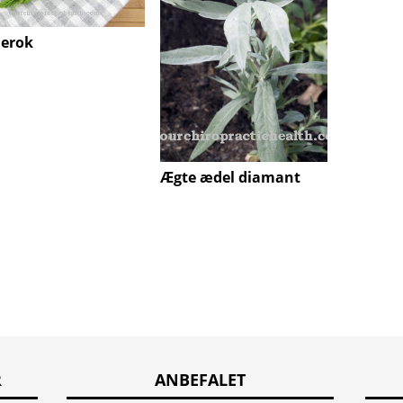
erok
Bärwu
Ægte ædel diamant
R
ANBEFALET