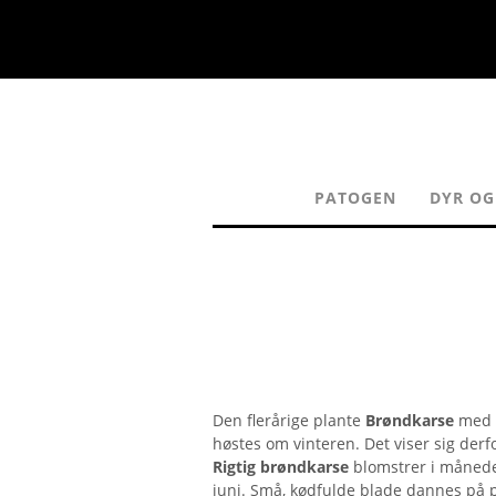
PATOGEN
DYR OG
Den flerårige plante
Brøndkarse
med d
høstes om vinteren. Det viser sig derfo
Rigtig brøndkarse
blomstrer i måneder
juni. Små, kødfulde blade dannes på