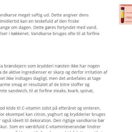
andkarse meget saftig ud. Dette angiver dens
midlertid kan en teskefuld af den friske
 gange om dagen. Dette gøres fortyndet med vand.
er i køkkenet. Vandkarse bruges ofte til at forfine
 da brøndejern som krydderi næsten ikke har nogen
 de aktive ingredienser er skarp og derfor irritation af
et ikke indtages dagligt, men det anbefales at tage
varme smag er resultatet af de bitre stoffer og
te sandwich, til at forfine steaks, kvark, spinat,
d kilde til C-vitamin sidst på efteråret og vinteren.
 For eksempel kan citron, yoghurt og krydderier bruges
er også ideelt til dekoration. Den rigtige vandkarse bør
rskur. Som en værdifuld C-vitaminleverandør lindrer