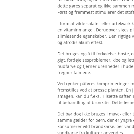
dette gøres separat og ikke sammen 
Først og fremmest stimulerer det stofs
I form af vilde salater eller urtekvar
en vitaminmangel. Derudover siges pl
slimløsende egenskaber. Den rigtige
og afrodisiakum effekt.
Det bruges også til forkølelse, hoste,
gigt, fordøjelsesproblemer, kløe og le
hudfarve og fjerner urenheder i hude
fregner falmede.
Ved rynker påføres komprimeringer me
fremstilles ved at presse planten. En j
smagen, kan du f.eks. Tilsætte saften 
til behandling af bronkitis. Dette løsne
Det bør dog ikke bruges i mave- eller
samme gælder for børn, der er yngre 
konsumerer vild brøndkarse, bør vandka
vandkarse fra kulturer anvendes.