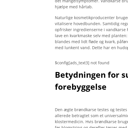
det mangelsymptomer. Vandkarse bruges
hjælpe med hårtab.
Naturlige kosmetikproducenter bruger 
vitalisere hovedbunden. Samtidig regu
opfrisker ingredienserne i vandkarse 
lave en kvarkmaske selv med planten:
blandes med lidt fløde og kvark, påfør
med lunkent vand. Dette har en hudop
$config[ads_text3] not found
Betydningen for s
forebyggelse
Den ægte brøndkarse testes og testes 
allerede betragtet som et universalmid
klostermedicin. Hvis brøndkarse bruges
før blomstring og derefter tørres med