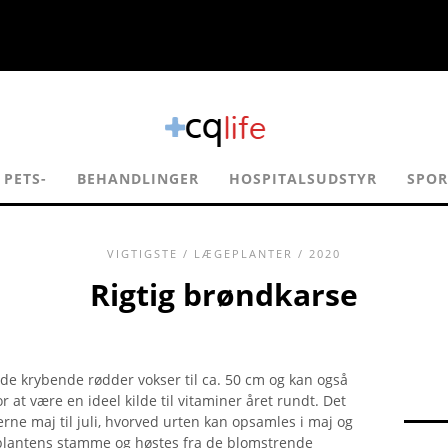
 PETS-
BEHANDLINGER
HOSPITALSUDSTYR
SPOR
VIGTIGSTE
/
LÆGEPLANTER
/ 2020
Rigtig brøndkarse
e krybende rødder vokser til ca. 50 cm og kan også
r at være en ideel kilde til vitaminer året rundt. Det
ne maj til juli, hvorved urten kan opsamles i maj og
 plantens stamme og høstes fra de blomstrende