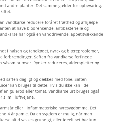
med andre planter. Det samme gælder for opbevaring.
kiftet.
k kan vandkarse reducere foråret træthed og afhjælpe
anten at have blodrensende, antibakterielle og
 vandkarse har også en vanddrivende, appetitvækkende
 ondt i halsen og tandkødet, nyre- og blæreproblemer,
tte forbrændinger. Saften fra vandkarse forfinede
n såsom bumser. Rynker reduceres, alderspletter og
d saften dagligt og dækkes med folie. Saften
uicer kan bruges til dette. Hvis du ikke kan lide
af ​​en gulerod eller tomat. Vandkarse urt bruges også
r slim i luftvejene.
 tarmsår eller i inflammatoriske nyresygdomme. Det
end 4 år gamle. Da en sygdom er mulig, når man
rse altid vaskes grundigt, eller ideelt set bør kun