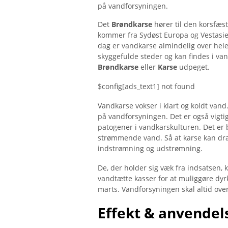
på vandforsyningen.
Det
Brøndkarse
hører til den korsfæst
kommer fra Sydøst Europa og Vestasie
dag er vandkarse almindelig over hele 
skyggefulde steder og kan findes i va
Brøndkarse
eller
Karse
udpeget.
$config[ads_text1] not found
Vandkarse vokser i klart og koldt van
på vandforsyningen. Det er også vigtig
patogener i vandkarskulturen. Det er 
strømmende vand. Så at karse kan dr
indstrømning og udstrømning.
De, der holder sig væk fra indsatsen,
vandtætte kasser for at muliggøre dyrk
marts. Vandforsyningen skal altid ove
Effekt & anvendel