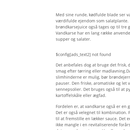
Med sine runde, kødfulde blade ser v
værdifulde ejendom som salatplante. I
brøndkarsejuice også tages op til tre
Vandkarse har en lang række anvendels
supper og salater.
$config[ads_text2] not found
Det anbefales dog at bruge det frisk,
smag efter tørring eller madlavning.Da
slimhinderne er mulig, bør brøndejern
pauser. Den friske, aromatiske og let 
sennepsolier. Det bruges også til at pyn
kartoffelskåle eller ægfad.
Fordelen er, at vandkarse også er en go
Det er også velegnet til kombination.
til at fremstille en lækker sauce. Det 
ikke mangle i en revitaliserende forå