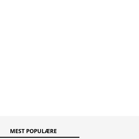
Ægte bjørnebær
figwort
rz
MEST POPULÆRE