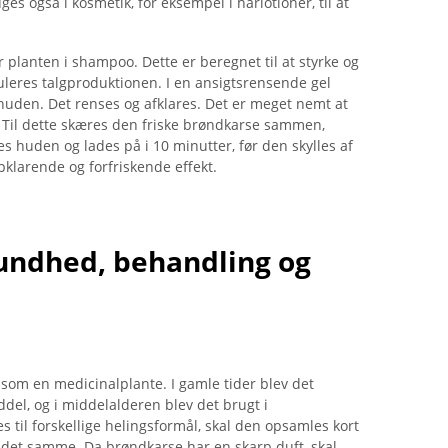
 også i kosmetik, for eksempel i hårlotioner, til at
planten i shampoo. Dette er beregnet til at styrke og
leres talgproduktionen. I en ansigtsrensende gel
huden. Det renses og afklares. Det er meget nemt at
 Til dette skæres den friske brøndkarse sammen,
es huden og lades på i 10 minutter, før den skylles af
klarende og forfriskende effekt.
undhed, behandling og
som en medicinalplante. I gamle tider blev det
del, og i middelalderen blev det brugt i
 til forskellige helingsformål, skal den opsamles kort
 det samme. Da brøndkarse har en skarp duft, skal