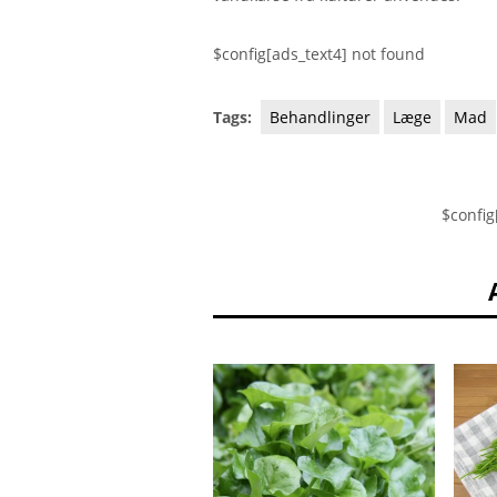
$config[ads_text4] not found
Tags:
Behandlinger
Læge
Mad
$config