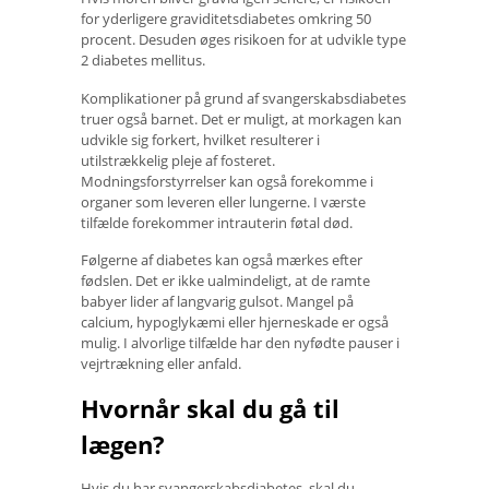
for yderligere graviditetsdiabetes omkring 50
procent. Desuden øges risikoen for at udvikle type
2 diabetes mellitus.
Komplikationer på grund af svangerskabsdiabetes
truer også barnet. Det er muligt, at morkagen kan
udvikle sig forkert, hvilket resulterer i
utilstrækkelig pleje af fosteret.
Modningsforstyrrelser kan også forekomme i
organer som leveren eller lungerne. I værste
tilfælde forekommer intrauterin føtal død.
Følgerne af diabetes kan også mærkes efter
fødslen. Det er ikke ualmindeligt, at de ramte
babyer lider af langvarig gulsot. Mangel på
calcium, hypoglykæmi eller hjerneskade er også
mulig. I alvorlige tilfælde har den nyfødte pauser i
vejrtrækning eller anfald.
Hvornår skal du gå til
lægen?
Hvis du har svangerskabsdiabetes, skal du