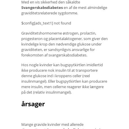
Med en vis sikkerhed den såkaldte
Svangerskabsdiabetes
en af ​​de mest almindelige
graviditetsrelaterede sygdomme.
$config[ads_text1] not found
Graviditetshormonerne østrogen, prolactin,
progesteron og placentalaktogener, som giver den
kvindelige krop den nødvendige glukose under
graviditeten, er sandsynligvis ansvarlige for
forekomsten af ​​svangerskabsdiabetes.
Hos nogle kvinder kan bugspytkirtlen imidlertid
ikke producere nok insulin til at transportere
denne glukose ind i kroppens celler (reel
insulinmangel). Eller bugspytkirtlen kan producere
mere insulin, men cellerne reagerer ikke længere
på det (relativ insulinmangel).
årsager
Mange gravide kvinder med allerede