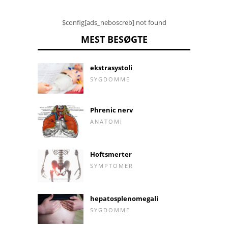
$config[ads_neboscreb] not found
MEST BESØGTE
ekstrasystoli
SYGDOMME
Phrenic nerv
ANATOMI
Hoftsmerter
SYMPTOMER
hepatosplenomegali
SYGDOMME