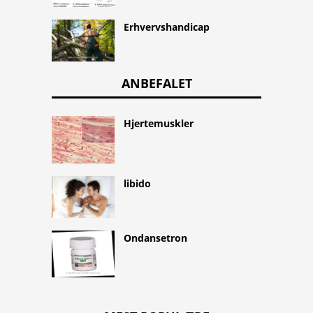
Erhvervshandicap
ANBEFALET
Hjertemuskler
libido
Ondansetron