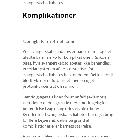
svangerskabsdiabetes.
Komplikationer
$config[ads_text4] not found
Ved svangerskabsdiabetes er både moren og det
ufødte barn i risiko for komplikationer. Risikoen
øges, hvis svangerskabsdiabetes ikke behandles.
Preeklampsi er en af ​​de største risici for
svangerskabsdiabetes hos moderen. Dette er højt
blodtryk, der er forbundet med en øget
proteinkoncentration i urinen.
Samtidig øges risikoen for et anfald (eklampsi).
Derudover er den gravide mere modtagelig for
betændelse i vagina og urinvejsinfektioner.
Kvinder med svangerskabsdiabetes har også brug
for flere kejsersnit, delvis på grund af
komplikationer eller barnets størrelse.
Hvis moren bliver gravid igen senere, er risikoen