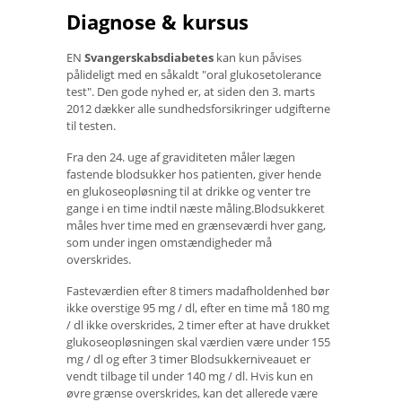
Diagnose & kursus
EN
Svangerskabsdiabetes
kan kun påvises
pålideligt med en såkaldt "oral glukosetolerance
test". Den gode nyhed er, at siden den 3. marts
2012 dækker alle sundhedsforsikringer udgifterne
til testen.
Fra den 24. uge af graviditeten måler lægen
fastende blodsukker hos patienten, giver hende
en glukoseopløsning til at drikke og venter tre
gange i en time indtil næste måling.Blodsukkeret
måles hver time med en grænseværdi hver gang,
som under ingen omstændigheder må
overskrides.
Fasteværdien efter 8 timers madafholdenhed bør
ikke overstige 95 mg / dl, efter en time må 180 mg
/ dl ikke overskrides, 2 timer efter at have drukket
glukoseopløsningen skal værdien være under 155
mg / dl og efter 3 timer Blodsukkerniveauet er
vendt tilbage til under 140 mg / dl. Hvis kun en
øvre grænse overskrides, kan det allerede være