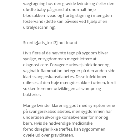
vægtøgning hos den gravide kvinde og / eller den
ufødte baby på grund af unormalt høje
blodsukkerniveau og hurtig stigning i mængden
fostervand (dette kan påvises ved hjælp af en
ultralydscanning).
$config[ads_text3] not found
Hvis flere af de nævnte tegn på sygdom bliver
synlige, er sygdommen meget lettere at
diagnosticere. Forøgede urinvejsinfektioner og
vaginal inflammation betegner på den anden side
klart svangerskabsdiabetes. Disse infektioner
udløses af den høje mængde sukker i urinen, fordi
sukker fremmer udviklingen af ​​svampe og
bakterier.
Mange kvinder klarer sig godt med symptomerne
på svangerskabsdiabetes, men sygdommen har
undertiden alvorlige konsekvenser for mor og
barn. Hvis de nødvendige medicinske
forholdsregler ikke træffes, kan sygdommen
dvæle ud over graviditeten.