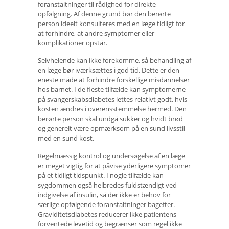
foranstaltninger til rådighed for direkte
opfølgning. Af denne grund bør den berørte
person ideelt konsulteres med en læge tidligt for
at forhindre, at andre symptomer eller
komplikationer opstår.
Selvhelende kan ikke forekomme, så behandling af
en læge bør iværksættes i god tid. Dette er den
eneste måde at forhindre forskellige misdannelser
hos barnet. I de fleste tilfælde kan symptomerne
på svangerskabsdiabetes lettes relativt godt, hvis
kosten ændres i overensstemmelse hermed. Den
berørte person skal undgå sukker og hvidt brød
og generelt være opmærksom på en sund livsstil
med en sund kost.
Regelmæssig kontrol og undersøgelse af en læge
er meget vigtig for at påvise yderligere symptomer
på et tidligt tidspunkt. I nogle tilfælde kan
sygdommen også helbredes fuldstændigt ved
indgivelse af insulin, så der ikke er behov for
særlige opfølgende foranstaltninger bagefter.
Graviditetsdiabetes reducerer ikke patientens
forventede levetid og begrænser som regel ikke