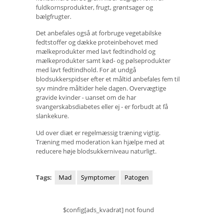
fuldkornsprodukter, frugt, grøntsager og
bælgfrugter.
Det anbefales også at forbruge vegetabilske
fedtstoffer og dække proteinbehovet med
mælkeprodukter med lavt fedtindhold og
mælkeprodukter samt kød- og pølseprodukter
med lavt fedtindhold. For at undgå
blodsukkerspidser efter et måltid anbefales fem til
syv mindre måltider hele dagen. Overvægtige
gravide kvinder - uanset om de har
svangerskabsdiabetes eller ej - er forbudt at få
slankekure.
Ud over diæt er regelmæssig træning vigtig.
Træning med moderation kan hjælpe med at
reducere høje blodsukkerniveau naturligt.
Tags:
Mad
Symptomer
Patogen
$config[ads_kvadrat] not found