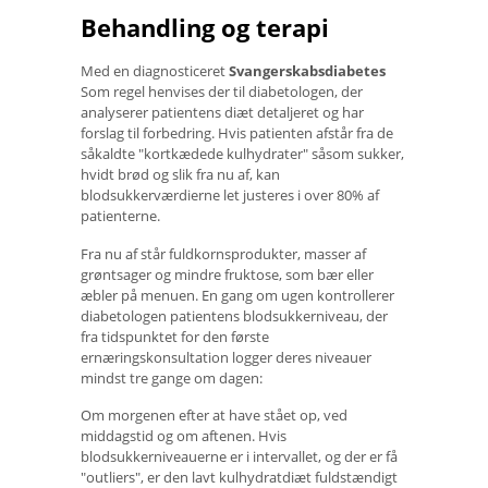
Behandling og terapi
Med en diagnosticeret
Svangerskabsdiabetes
Som regel henvises der til diabetologen, der
analyserer patientens diæt detaljeret og har
forslag til forbedring. Hvis patienten afstår fra de
såkaldte "kortkædede kulhydrater" såsom sukker,
hvidt brød og slik fra nu af, kan
blodsukkerværdierne let justeres i over 80% af
patienterne.
Fra nu af står fuldkornsprodukter, masser af
grøntsager og mindre fruktose, som bær eller
æbler på menuen. En gang om ugen kontrollerer
diabetologen patientens blodsukkerniveau, der
fra tidspunktet for den første
ernæringskonsultation logger deres niveauer
mindst tre gange om dagen:
Om morgenen efter at have stået op, ved
middagstid og om aftenen. Hvis
blodsukkerniveauerne er i intervallet, og der er få
"outliers", er den lavt kulhydratdiæt fuldstændigt