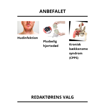
ANBEFALET
Hudinfektion
Pludselig
Blødni
Kronisk
hjertedød
tyrrel
bækkensmert
syndrom
(CPPS)
REDAKTØRENS VALG