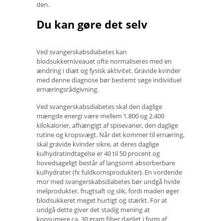
den.
Du kan gøre det selv
Ved svangerskabsdiabetes kan
blodsukkerniveauet ofte normaliseres med en
ændring i diæt og fysisk aktivitet. Gravide kvinder
med denne diagnose bør bestemt søge individuel
ernæringsrådgivning.
Ved svangerskabsdiabetes skal den daglige
mængde energi være mellem 1.800 og 2.400
kilokalorier, afhængigt af spisevaner, den daglige
rutine og kropsvægt. Når det kommer til ernæring,
skal gravide kvinder sikre, at deres daglige
kulhydratindtagelse er 40 til 50 procent og
hovedsageligt består af langsomt absorberbare
kulhydrater (fx fuldkornsprodukter). En vordende
mor med svangerskabsdiabetes bør undgå hvide
melprodukter, frugtsaft og slik, fordi maden øger
blodsukkeret meget hurtigt og stærkt. For at
undgå dette giver det stadig mening at
konsumere ca. 30 gram fiber dagligt i form af