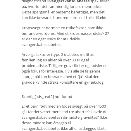
diagnosticeret
Svangerskabsdiabetes
spekulerer
på, hvorfor det rammer dig for alle mennesker
Dette spørgsmål er bestemt berettiget, men det
kan ikke besvares hundrede procent i alle tilfælde.
Kropsvægt er normalt en risikofaktor, som ikke
bør undervurderes. Med et kropsmasseindeks> 27
er der en øget risiko for at udvikle
svangerskabsdiabetes.
Arvelige faktorer (type 2 diabetes mellitus i
familien) og en alder på over 30 er også
problematiske. Tidligere graviditeter og fødsler er
også fokus for interesse. Hvis alle de følgende
spørgsmål kan besvares med et "ja", skal den
gravide kvinde straks konsultere en gynækolog:
$config[ads_text2] not found
Er et barn født med en fødselsvægt på over 4500
g? Har der været mere end tre aborter? Havde du
svangerskabsdiabetes i din sidste graviditet? Ikke
desto mindre kan årsagen til
svangerskabsdiabetes ikke altid fastlægges klart.