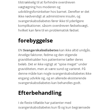
tilstrækkelig til at forhindre overdreven
vægtøgning hos moderen og
udviklingsforsinkelser hos barnet. Derefter er det
ikke nødvendigt at administrere insulin, og
svangerskabsdiabetes fører ikke til yderligere
komplikationer, såsom overdreven fødselsvægt,
hvilket kan føre til en problematisk fødsel.
forebyggelse
EN
Svangerskabsdiabetes
kan ikke altid undgås.
Arvelige faktorer, fedme og den stigende
graviditetsalder hos patienterne tæller deres
beløb. Det er ikke vigtigt at "spise meget" under
graviditeten, men at være sund og varieret. På
denne måde kan nogle svangerskabsdiabetes ikke
engang udvikle sig, og en allerede eksisterende
svangerskabsdiabetes kan behandles godt.
Efterbehandling
I de fleste tilfælde har patienter med
svangerskabsdiabetes kun få og kun begrænsede