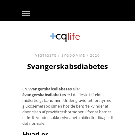
VIGTIGSTE
/
SYGDOMME
/ 2020
Svangerskabsdiabetes
EN
Svangerskabsdiabetes
eller
Svangerskabsdiabetes
er i de fleste tilfælde et
midlertidigt fænomen. Under graviditet forstyrres
glukosemetabolismen hos de berørte kvinder af
dannelsen af ​​graviditetshormoner. Efter at barnet
er født, vender sukkerniveauet imidlertid tilbage til
det normale.
Hvad er