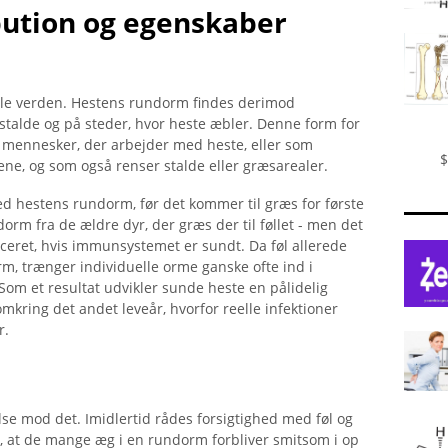
bution og egenskaber
le verden. Hestens rundorm findes derimod
stalde og på steder, hvor heste æbler. Denne form for
l mennesker, der arbejder med heste, eller som
$
rene, og som også renser stalde eller græsarealer.
med hestens rundorm, før det kommer til græs for første
orm fra de ældre dyr, der græs der til føllet - men det
iceret, hvis immunsystemet er sundt. Da føl allerede
, trænger individuelle orme ganske ofte ind i
m et resultat udvikler sunde heste en pålidelig
ring det andet leveår, hvorfor reelle infektioner
r.
se mod det. Imidlertid rådes forsigtighed med føl og
, at de mange æg i en rundorm forbliver smitsom i op