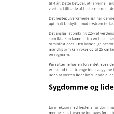
til 4 år. Dette betyder, at larverne i 
værten. I tilfælde af hestormorm er de
Det hestepulverormede æg har denne m
optimalt beskyttet mod ekstrem tørke,
Det anslås, at omkring 22% af verden
som ikke kun kommer fra en hest, men
orminfektioner. Den kvindelige hesto
mandlig orm kan vokse op til 25 cm 
en regnorm.
Parasitterne har en forventet levealder
er i stand til at trænge ind i væggene
uden at værten lider livstruende eller
Sygdomme og lide
En infektion med hestens rundorm mani
mennesker. Larverne indtages først; h