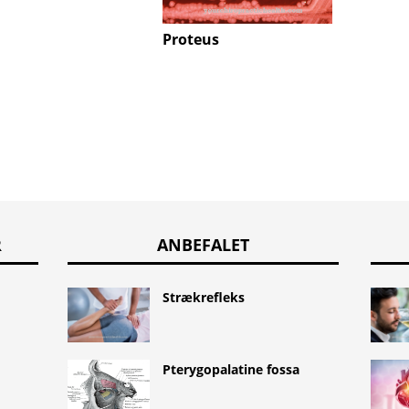
Proteus
Mycop
R
ANBEFALET
Strækrefleks
Pterygopalatine fossa