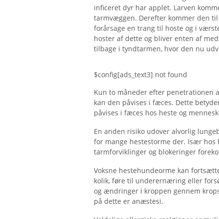
inficeret dyr har applet. Larven komm
tarmvæggen. Derefter kommer den til le
forårsage en trang til hoste og i vær
hoster af dette og bliver enten af ​​m
tilbage i tyndtarmen, hvor den nu udv
$config[ads_text3] not found
Kun to måneder efter penetrationen af
kan den påvises i fæces. Dette betyder,
påvises i fæces hos heste og mennesk
En anden risiko udover alvorlig lunge
for mange hestestorme der. Især hos 
tarmforviklinger og blokeringer fore
Voksne hestehundeorme kan fortsætte 
kolik, føre til underernæring eller f
og ændringer i kroppen gennem krop
på dette er anæstesi.