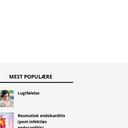
Plasmodium ovale
lasma hominis
DNA-vir
MEST POPULÆRE
Lugtfølelse
Reumatisk endokarditis
(post-infektiøs
endocarditis)