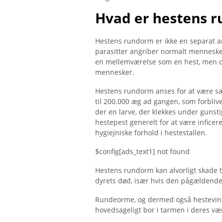
Hvad er hestens 
Hestens rundorm er ikke en separat a
parasitter angriber normalt menneske
en mellemværelse som en hest, men de
mennesker.
Hestens rundorm anses for at være sæ
til 200.000 æg ad gangen, som forblive
der en larve, der klekkes under gunst
hestepest generelt for at være inficer
hygiejniske forhold i hestestallen.
$config[ads_text1] not found
Hestens rundorm kan alvorligt skade t
dyrets død, især hvis den pågældende 
Rundeorme, og dermed også hestevindo
hovedsageligt bor i tarmen i deres væ