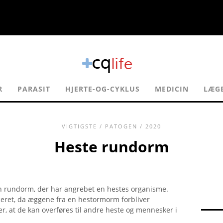
R
PARASIT
HJERTE-OG-CYKLUS
MEDICIN
LÆG
VIGTIGSTE
/
PATOGEN
/ 2020
Heste rundorm
en rundorm, der har angrebet en hestes organisme.
ceret, da æggene fra en hestormorm forbliver
yder, at de kan overføres til andre heste og mennesker i