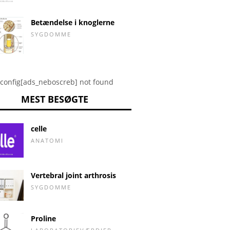
Betændelse i knoglerne
SYGDOMME
config[ads_neboscreb] not found
MEST BESØGTE
celle
ANATOMI
Vertebral joint arthrosis
SYGDOMME
Proline