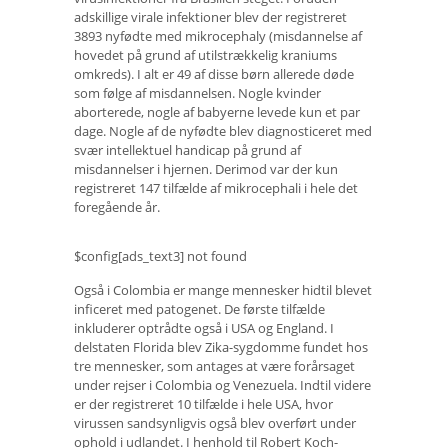
adskillige virale infektioner blev der registreret
3893 nyfødte med mikrocephaly (misdannelse af
hovedet på grund af utilstrækkelig kraniums
omkreds). I alt er 49 af disse børn allerede døde
som følge af misdannelsen. Nogle kvinder
aborterede, nogle af babyerne levede kun et par
dage. Nogle af de nyfødte blev diagnosticeret med
svær intellektuel handicap på grund af
misdannelser i hjernen. Derimod var der kun
registreret 147 tilfælde af mikrocephali i hele det
foregående år.
$config[ads_text3] not found
Også i Colombia er mange mennesker hidtil blevet
inficeret med patogenet. De første tilfælde
inkluderer optrådte også i USA og England. I
delstaten Florida blev Zika-sygdomme fundet hos
tre mennesker, som antages at være forårsaget
under rejser i Colombia og Venezuela. Indtil videre
er der registreret 10 tilfælde i hele USA, hvor
virussen sandsynligvis også blev overført under
ophold i udlandet. I henhold til Robert Koch-