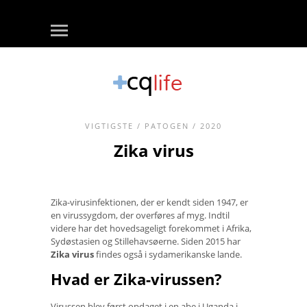
VIGTIGSTE
/
PATOGEN
/ 2020
Zika virus
Zika-virusinfektionen, der er kendt siden 1947, er
en virussygdom, der overføres af myg. Indtil
videre har det hovedsageligt forekommet i Afrika,
Sydøstasien og Stillehavsøerne. Siden 2015 har
Zika virus
findes også i sydamerikanske lande.
Hvad er Zika-virussen?
Virussen blev først opdaget i en abe i Uganda i