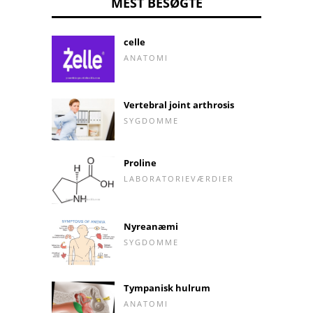
MEST BESØGTE
celle
ANATOMI
Vertebral joint arthrosis
SYGDOMME
Proline
LABORATORIEVÆRDIER
Nyreanæmi
SYGDOMME
Tympanisk hulrum
ANATOMI