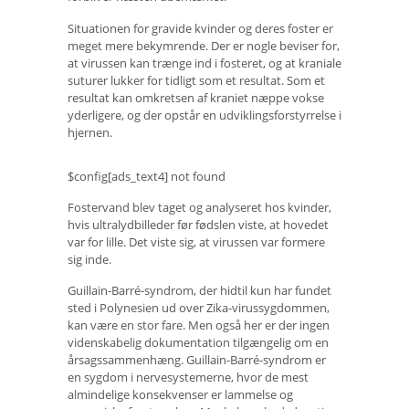
Situationen for gravide kvinder og deres foster er
meget mere bekymrende. Der er nogle beviser for,
at virussen kan trænge ind i fosteret, og at kraniale
suturer lukker for tidligt som et resultat. Som et
resultat kan omkretsen af ​​kraniet næppe vokse
yderligere, og der opstår en udviklingsforstyrrelse i
hjernen.
$config[ads_text4] not found
Fostervand blev taget og analyseret hos kvinder,
hvis ultralydbilleder før fødslen viste, at hovedet
var for lille. Det viste sig, at virussen var formere
sig inde.
Guillain-Barré-syndrom, der hidtil kun har fundet
sted i Polynesien ud over Zika-virussygdommen,
kan være en stor fare. Men også her er der ingen
videnskabelig dokumentation tilgængelig om en
årsagssammenhæng. Guillain-Barré-syndrom er
en sygdom i nervesystemerne, hvor de mest
almindelige konsekvenser er lammelse og