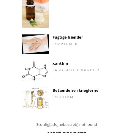
Fugtige hænder
SYMPTOMER
xanthin
LABORATORIEVÆRDIER
Betændelse i knoglerne
SYGDOMME
$config[ads_neboscreb] not found