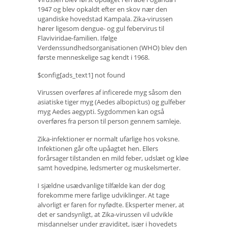
1947 og blev opkaldt efter en skov nær den
ugandiske hovedstad Kampala. Zika-virussen
hører ligesom dengue- og gul febervirus til
Flaviviridae-familien. Ifølge
Verdenssundhedsorganisationen (WHO) blev den
første menneskelige sag kendt i 1968.
$config[ads_text1] not found
Virussen overføres af inficerede myg såsom den
asiatiske tiger myg (Aedes albopictus) og gulfeber
myg Aedes aegypti. Sygdommen kan også
overføres fra person til person gennem samleje.
Zika-infektioner er normalt ufarlige hos voksne.
Infektionen går ofte upåagtet hen. Ellers
forårsager tilstanden en mild feber, udslæt og kløe
samt hovedpine, ledsmerter og muskelsmerter.
I sjældne usædvanlige tilfælde kan der dog
forekomme mere farlige udviklinger. At tage
alvorligt er faren for nyfødte. Eksperter mener, at
det er sandsynligt, at Zika-virussen vil udvikle
misdannelser under graviditet, især i hovedets