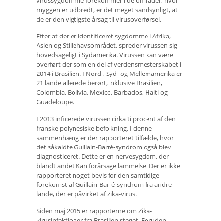
virussygdomme forekommer i de områder, hvor
myggen er udbredt, er det meget sandsynligt, at
de er den vigtigste årsag til virusoverførsel.
Efter at der er identificeret sygdomme i Afrika,
Asien og Stillehavsområdet, spreder virussen sig
hovedsageligt i Sydamerika. Virussen kan være
overført der som en del af verdensmesterskabet i
2014 i Brasilien. I Nord-, Syd- og Mellemamerika er
21 lande allerede berørt, inklusive Brasilien,
Colombia, Bolivia, Mexico, Barbados, Haiti og
Guadeloupe.
I 2013 inficerede virussen cirka ti procent af den
franske polynesiske befolkning. I denne
sammenhæng er der rapporteret tilfælde, hvor
det såkaldte Guillain-Barré-syndrom også blev
diagnosticeret. Dette er en nervesygdom, der
blandt andet Kan forårsage lammelse. Der er ikke
rapporteret noget bevis for den samtidige
forekomst af Guillain-Barré-syndrom fra andre
lande, der er påvirket af Zika-virus.
Siden maj 2015 er rapporterne om Zika-
virusinfektioner fra Brasilien steget. Foruden