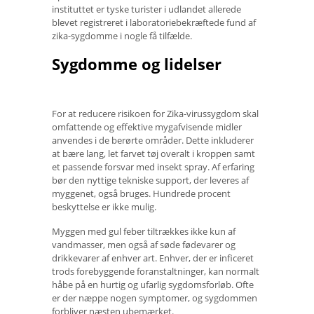
instituttet er tyske turister i udlandet allerede
blevet registreret i laboratoriebekræftede fund af
zika-sygdomme i nogle få tilfælde.
Sygdomme og lidelser
For at reducere risikoen for Zika-virussygdom skal
omfattende og effektive mygafvisende midler
anvendes i de berørte områder. Dette inkluderer
at bære lang, let farvet tøj overalt i kroppen samt
et passende forsvar med insekt spray. Af erfaring
bør den nyttige tekniske support, der leveres af
myggenet, også bruges. Hundrede procent
beskyttelse er ikke mulig.
Myggen med gul feber tiltrækkes ikke kun af
vandmasser, men også af søde fødevarer og
drikkevarer af enhver art. Enhver, der er inficeret
trods forebyggende foranstaltninger, kan normalt
håbe på en hurtig og ufarlig sygdomsforløb. Ofte
er der næppe nogen symptomer, og sygdommen
forbliver næsten ubemærket.