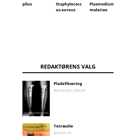
Orme 
pilus
Staphylococc
Plasmodium
tarme
us aureus
malariae
REDAKTØRENS VALG
Pladefiksering
BEHANDLINGER
Tetræolie
MEDICIN