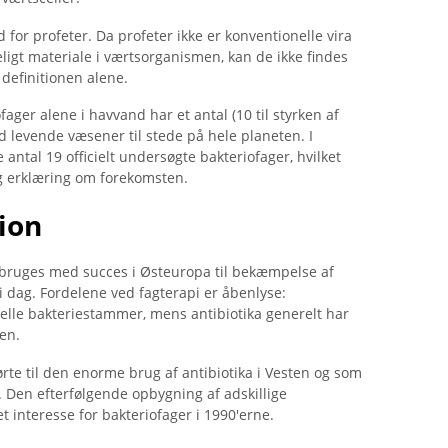
for profeter. Da profeter ikke er konventionelle vira
ligt materiale i værtsorganismen, kan de ikke findes
 definitionen alene.
er alene i havvand har et antal (10 til styrken af ​​
nd levende væsener til stede på hele planeten. I
 antal 19 officielt undersøgte bakteriofager, hvilket
ig erklæring om forekomsten.
ion
g bruges med succes i Østeuropa til bekæmpelse af
i dag. Fordelene ved fagterapi er åbenlyse:
elle bakteriestammer, mens antibiotika generelt har
pen.
førte til den enorme brug af antibiotika i Vesten og som
. Den efterfølgende opbygning af adskillige
t interesse for bakteriofager i 1990'erne.