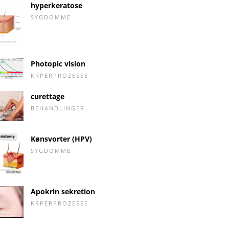
hyperkeratose
SYGDOMME
Photopic vision
KRPERPROZESSE
curettage
BEHANDLINGER
Kønsvorter (HPV)
SYGDOMME
Apokrin sekretion
KRPERPROZESSE