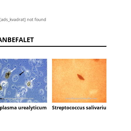
[ads_kvadrat] not found
ANBEFALET
plasma urealyticum
Streptococcus salivarius
Hepati