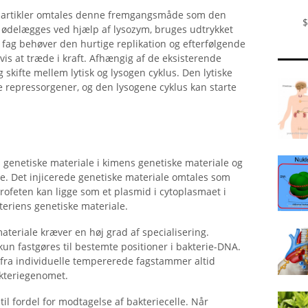
e partikler omtales denne fremgangsmåde som den
$
 ødelægges ved hjælp af lysozym, bruges udtrykket
et fag behøver den hurtige replikation og efterfølgende
vis at træde i kraft. Afhængig af de eksisterende
skifte mellem lytisk og lysogen cyklus. Den lytiske
re repressorgener, og den lysogene cyklus kan starte
s genetiske materiale i kimens genetiske materiale og
e. Det injicerede genetiske materiale omtales som
rofeten kan ligge som et plasmid i cytoplasmaet i
kteriens genetiske materiale.
 materiale kræver en høj grad af specialisering.
n fastgøres til bestemte positioner i bakterie-DNA.
fra individuelle tempererede fagstammer altid
akteriegenomet.
til fordel for modtagelse af bakteriecelle. Når