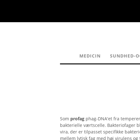
MEDICIN
SUNDHED-OG
Som
profag
phag-DNA'et fra temperered
bakterielle værtscelle. Bakteriofager b
vira, der er tilpasset specifikke bakter
mellem lytisk fag med høj virulens og