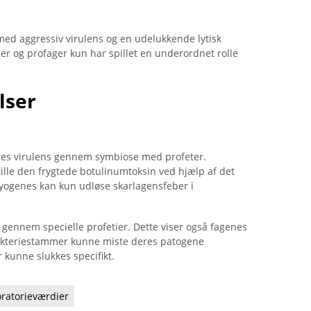
med aggressiv virulens og en udelukkende lytisk
r og profager kun har spillet en underordnet rolle
lser
es virulens gennem symbiose med profeter.
lle den frygtede botulinumtoksin ved hjælp af det
yogenes kan kun udløse skarlagensfeber i
 gennem specielle profetier. Dette viser også fagenes
akteriestammer kunne miste deres patogene
r kunne slukkes specifikt.
ratorieværdier