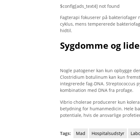
$config[ads_text4] not found
Fagterapi fokuserer på bakteriofager 
cyklus, mens tempererede bakteriofage
hidtil.
Sygdomme og lide
Nogle patogener kan kun opbygge der
Clostridium botulinum kan kun fremsti
integrerede fag-DNA. Streptococcus p
kombination med DNA fra profage.
Vibrio cholerae producerer kun kolera
betydning for humanmedicin. Hele b
potentiale, hvis de ansvarlige profetie
Tags:
Mad
Hospitalsudstyr
Labo