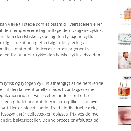
kan være til stede som et plasmid i værtscellen eller
skal den tempererede fag indtage den lysogene cyklus,
 mellem den lytiske cyklus og den lysogene cyklus.
urtig replikation og efterfølgende lysering af
genetiske materiale, injiceres repressorgener fra
ellen for at undertrykke den lytiske cyklus, dvs. den
m lytisk og lysogen cyklus afhængigt af de herskende
ser til den konventionelle måde, hvor faggenerne
plikation inden i værtscellen finder sted efter
apslen og halefibreproteinerne er replikeret ud over
 partikler er blevet samlet fra de individuelle dele,
lysozym. Når cellevæggen opløses, frigives de nye
 andre bakterieceller. Denne proces er afsluttet på