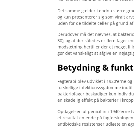
Det samme gælder i endnu større grad 
og kun præsenterer sig som viralt arve
uden for de tildelte celler på grund af
Derudover må det nævnes, at bakteriofag
30), og at der således er flere fager e
modsætning hertil er der et meget lille
gør det vanskeligt at afgive en nøjagt
Betydning & funkt
Fagterapi blev udviklet i 1920'erne o
forskellige infektionssygdomme indtil 
bakteriofager beskadiger kun individu
en skadelig effekt på bakterier i krop
Opdagelsen af ​​penicillin i 1940'erne 
et resultat en ende på fagforskningen
antibiotiske resistenser udløste en øge