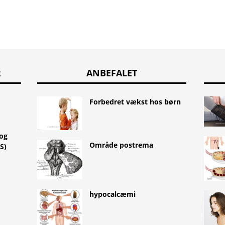
R
ANBEFALET
Forbedret vækst hos børn
 og
Område postrema
S)
hypocalcæmi