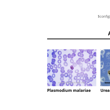
$config
Plasmodium malariae
Urea