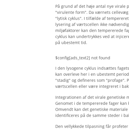
På grund af det høje antal nye viral
"virulente form". Da værnets cellevæg
"lytisk cyklus". I tilfælde af temperer
lysering af værtscellen ikke nødvendig
miljøfaktorer kan den tempererede fag 
cyklus kan undertrykkes ved at injice
på ubestemt tid.
$config[ads_text2] not found
I den lysogene cyklus indsættes faget
kan overleve her i en ubestemt period
"stadig" og defineres som "profage". P
værtscellen eller være integreret i ba
Integrationen af ​​det virale genetiske
Genomet i de tempererede fager kan ku
Omvendt kan det genetiske materiale 
identificeres på de samme steder i b
Den vellykkede tilpasning får profeter 