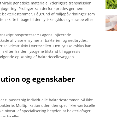
t virale genetiske materiale. Yderligere transmission
onjugering. Profager kan derfor spredes gennem
le bakteriestammer. På grund af miljøpåvirkninger som
ten skifte tilbage til den lytiske cyklus og stræbe efter
anskriptionsprocesser: Fagens injicerede
ade af visse enzymer af bakterien og nedbrydes.
 selvdestruktiv i værtscellen. Den lytiske cyklus kan
skifter fra den lysogene tilstand til aggressiv
følgende opløsning af bakteriecellevæggen.
bution og egenskaber
har tilpasset sig individuelle bakteriestammer. Så ikke
 bakterie. Multiplikation uden den specifikke værtscelle
je niveau af specialisering betyder, at bakteriofager
værtsceller.