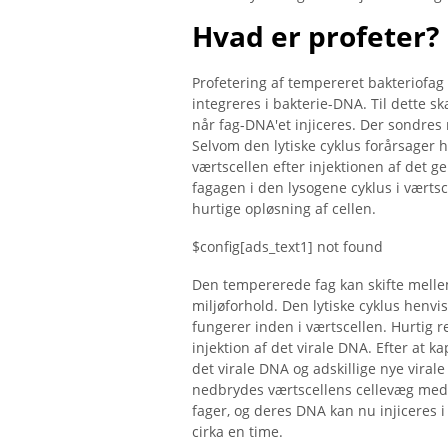
Hvad er profeter?
Profetering af tempereret bakteriofag 
integreres i bakterie-DNA. Til dette 
når fag-DNA'et injiceres. Der sondres
Selvom den lytiske cyklus forårsager h
værtscellen efter injektionen af ​​det 
fagagen i den lysogene cyklus i værtsc
hurtige opløsning af cellen.
$config[ads_text1] not found
Den tempererede fag kan skifte melle
miljøforhold. Den lytiske cyklus henvi
fungerer inden i værtscellen. Hurtig re
injektion af det virale DNA. Efter at k
det virale DNA og adskillige nye virale
nedbrydes værtscellens cellevæg med 
fager, og deres DNA kan nu injiceres i
cirka en time.