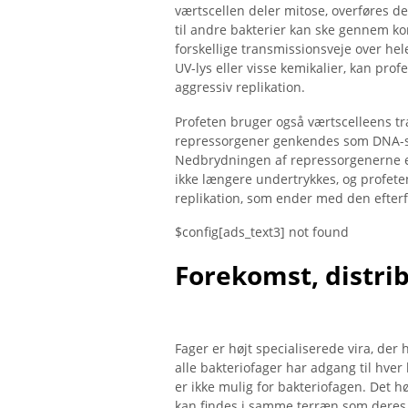
værtscellen deler mitose, overføres de
til andre bakterier kan ske gennem k
forskellige transmissionsveje over he
UV-lys eller visse kemikalier, kan profe
aggressiv replikation.
Profeten bruger også værtscelleens tr
repressorgener genkendes som DNA-sk
Nedbrydningen af ​​repressorgenerne er
ikke længere undertrykkes, og profeten 
replikation, som ender med den efter
$config[ads_text3] not found
Forekomst, distri
Fager er højt specialiserede vira, der 
alle bakteriofager har adgang til hver
er ikke mulig for bakteriofagen. Det hø
kan findes i samme terræn som deres 