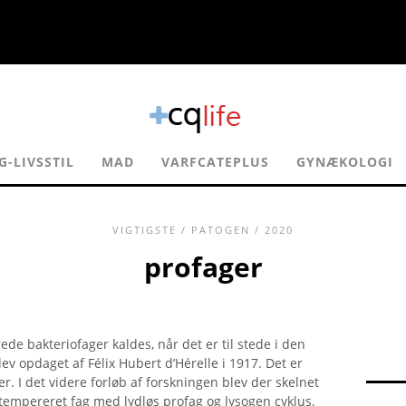
-LIVSSTIL
MAD
VARFCATEPLUS
GYNÆKOLOGI
VIGTIGSTE
/
PATOGEN
/ 2020
profager
e bakteriofager kaldes, når det er til stede i den
lev opdaget af Félix Hubert d’Hérelle i 1917. Det er
ier. I det videre forløb af forskningen blev der skelnet
 tempereret fag med lydløs profag og lysogen cyklus.