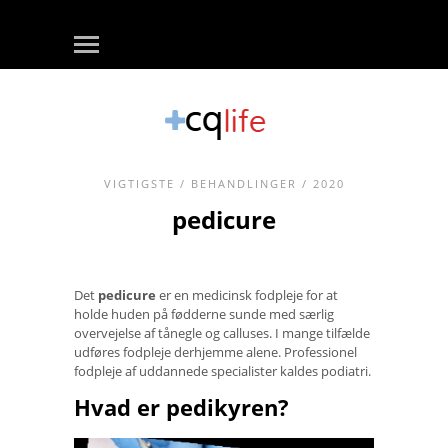
VIGTIGSTE
/
BEHANDLINGER
/ 2020
pedicure
Det
pedicure
er en medicinsk fodpleje for at
holde huden på fødderne sunde med særlig
overvejelse af tånegle og calluses. I mange tilfælde
udføres fodpleje derhjemme alene. Professionel
fodpleje af uddannede specialister kaldes podiatri.
Hvad er pedikyren?