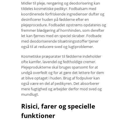
Midler til pleje, rengøring og deodorisering kan
tildeles kosmetiske pedikyr. Fodbalsam med
koordinerede forfriskende ingredienser dufter og
desinficerer huden på fødderne efter en
plejeprocedure. Fodbadet opstrøms opdateres og
fremmer blødgøring af hornhinden, som derefter
let kan fjernes med en speciel skraber. Fodbade
med deodoriserende tilsætningsstoffer tjener
også til at reducere sved og lugtproblemer.
Kosmetiske præparater til fødderne indeholder
ofte kamfer, lavendel og fedtholdige cremer.
Plejeprodukterne skal bruges sparsomt for at
undgå overfedt og for at gøre det lettere for dem
at blive optaget i huden. Brug af fodpulver kan
også være en del af pedikyren. Det absorberer
mere fugtighed og arbejder derfor mod sved og
mundlugt.
Risici, farer og specielle
funktioner