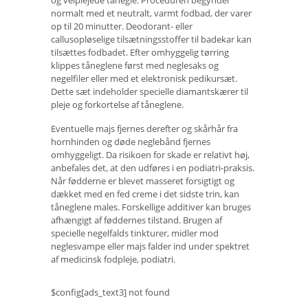
normalt med et neutralt, varmt fodbad, der varer
op til 20 minutter. Deodorant- eller
callusopløselige tilsætningsstoffer til badekar kan
tilsættes fodbadet. Efter omhyggelig tørring
klippes tåneglene først med neglesaks og
negelfiler eller med et elektronisk pedikursæt.
Dette sæt indeholder specielle diamantskærer til
pleje og forkortelse af tåneglene.
Eventuelle majs fjernes derefter og skårhår fra
hornhinden og døde neglebånd fjernes
omhyggeligt. Da risikoen for skade er relativt høj,
anbefales det, at den udføres i en podiatri-praksis.
Når fødderne er blevet masseret forsigtigt og
dækket med en fed creme i det sidste trin, kan
tåneglene males. Forskellige additiver kan bruges
afhængigt af føddernes tilstand. Brugen af ​​
specielle negelfalds tinkturer, midler mod
neglesvampe eller majs falder ind under spektret
af medicinsk fodpleje, podiatri.
$config[ads_text3] not found