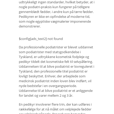
udtrykkeligt ingen standarder, hvilket betyder, at i
nogle podiatri-praksis kun fungerer på tidligere
gennemblødt fødder, i andre kun på tørre fødder.
Pedikyren er ikke en opfindelse af moderne tid,
som nogle egyptiske vægmalerier imponerende
demonstrerer.
$config[ads_text2] not found
Da professionelle podiatrister er blevet uddannet
som podiatrister med statsgodkendelse i
Tyskland, er udtrykkene kosmetisk fodpleje og
pedikyr tildelt det kosmetiske felt til selvpåføring.
Uddannelsen til at blive podiatrist er lovreguleret i
Tyskland, den professionelle titel podiatrist er
lovligt beskyttet. Enhver, der arbejdede som
medicinsk podiatrist inden loven blev indført, vil
nyde bedstefar i en overgangsperiode.
Uddannelse til at blive podiatrist er et anliggende
for landet og varer mellem 2 og 3 år.
En pedikyr involverer flere trin, der kan udføres i
rækkefølge for at nå målet om velplejede fødder
og velplejede tånegle. Proceduren begynder