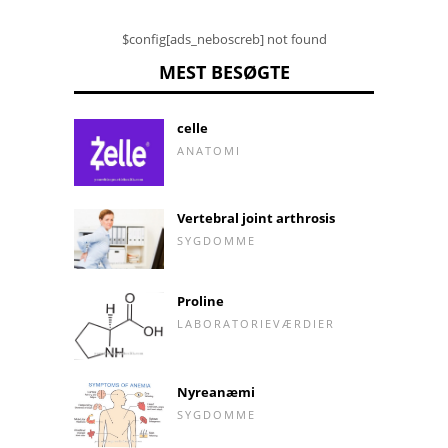
$config[ads_neboscreb] not found
MEST BESØGTE
celle
ANATOMI
Vertebral joint arthrosis
SYGDOMME
Proline
LABORATORIEVÆRDIER
Nyreanæmi
SYGDOMME