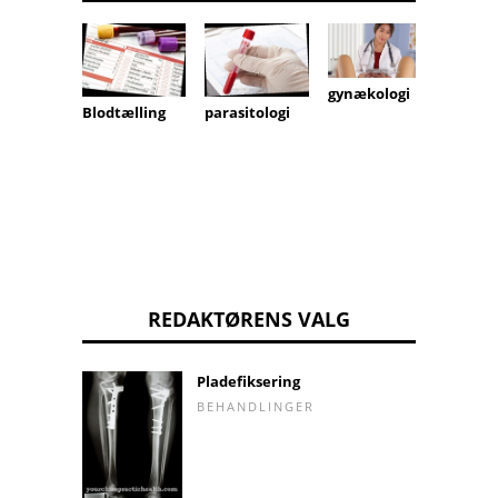
gynækologi
Prefert
parasitologi
Blodtælling
n diag
REDAKTØRENS VALG
Pladefiksering
BEHANDLINGER