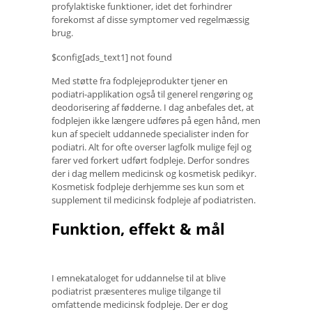
profylaktiske funktioner, idet det forhindrer
forekomst af disse symptomer ved regelmæssig
brug.
$config[ads_text1] not found
Med støtte fra fodplejeprodukter tjener en
podiatri-applikation også til generel rengøring og
deodorisering af fødderne. I dag anbefales det, at
fodplejen ikke længere udføres på egen hånd, men
kun af specielt uddannede specialister inden for
podiatri. Alt for ofte overser lagfolk mulige fejl og
farer ved forkert udført fodpleje. Derfor sondres
der i dag mellem medicinsk og kosmetisk pedikyr.
Kosmetisk fodpleje derhjemme ses kun som et
supplement til medicinsk fodpleje af podiatristen.
Funktion, effekt & mål
I emnekataloget for uddannelse til at blive
podiatrist præsenteres mulige tilgange til
omfattende medicinsk fodpleje. Der er dog