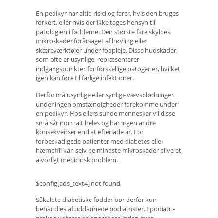
En pedikyr har altid risici og farer, hvis den bruges
forkert, eller hvis der ikke tages hensyn til
patologien i fødderne. Den største fare skyldes
mikroskader forårsaget af høvling eller
skæreværktøjer under fodpleje. Disse hudskader,
som ofte er usynlige, repræsenterer
indgangspunkter for forskellige patogener, hvilket
igen kan føre til farlige infektioner.
Derfor må usynlige eller synlige vævsblødninger
under ingen omstændigheder forekomme under
en pedikyr. Hos ellers sunde mennesker vil disse
små sår normalt heles og har ingen andre
konsekvenser end at efterlade ar. For
forbeskadigede patienter med diabetes eller
hæmofili kan selv de mindste mikroskader blive et
alvorligt medicinsk problem.
$config[ads_text4] not found
Såkaldte diabetiske fødder bør derfor kun
behandles af uddannede podiatrister. I podiatri-
praksis udføres en anamnese inden hver