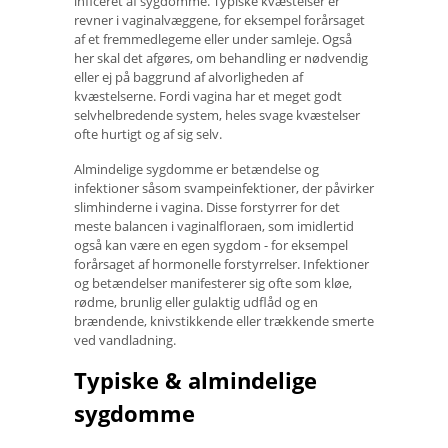
inficeret af sygdomme. Typiske kvæstelser er
revner i vaginalvæggene, for eksempel forårsaget
af et fremmedlegeme eller under samleje. Også
her skal det afgøres, om behandling er nødvendig
eller ej på baggrund af alvorligheden af ​​
kvæstelserne. Fordi vagina har et meget godt
selvhelbredende system, heles svage kvæstelser
ofte hurtigt og af sig selv.
Almindelige sygdomme er betændelse og
infektioner såsom svampeinfektioner, der påvirker
slimhinderne i vagina. Disse forstyrrer for det
meste balancen i vaginalfloraen, som imidlertid
også kan være en egen sygdom - for eksempel
forårsaget af hormonelle forstyrrelser. Infektioner
og betændelser manifesterer sig ofte som kløe,
rødme, brunlig eller gulaktig udflåd og en
brændende, knivstikkende eller trækkende smerte
ved vandladning.
Typiske & almindelige
sygdomme