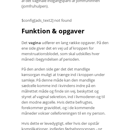
af ​​det vaginale indgangsparti af jomfruhinnen
(jomfruhulpen).
$config[ads_text2] not found
Funktion & opgaver
Det
vagina
udfører en lang række opgaver. På den
ene side giver det en vej ud af kroppen for
menstruationsblodet, som skal udskilles hver
måned i begyndelsen af ​​perioden.
På den anden side gør det det mandlige
kønsorgan muligt at trænge ind i kroppen under
samleje. På denne måde kan den mandlige
sædcelle komme ind i kvindens indre på en
målrettet måde og finde sin vej, beskyttet og
styret af vaginal sekretion, ind i livmoderen og til
den modne ægcelle. Hvis dette befrugtes,
forekommer graviditet, og i de kommende
måneder vokser celleforeningen til en ny person.
Hvis dette er levedygtigt, eller hvis der opstår
komplikationer, indledes fødselsprocessen - og