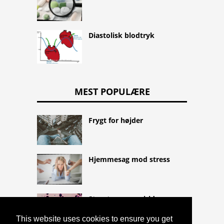
Diastolisk blodtryk
MEST POPULÆRE
Frygt for højder
Hjemmesag mod stress
Streptococcus viridans
(Viridans streptococci)
This website uses cookies to ensure you get