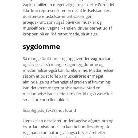
vagina spiller en meget vigtig rolle i dette.Fordi det
ikke kun repræsenterer en del af fødselskanalen:
de stærke muskelsammentrækninger i
arbejdskraft, som også påvirker muskler og
muskelfibre i vaginal kanalen, driver barnet ud af
kroppen på en målrettet måde, så at sige.
sygdomme
Så mange funktioner og opgaver der
vagina
kan
også vise, at så mange klager, sygdomme og
misdannelser også kan forekomme. Misdannelser
såsom et buet forløb i muskelrøret er meget
almindelige og afhængigt af graden af ​​krumning
kan det være meget problematisk. Med en
misdannelse kan skeden imidlertid også være for
smal, for kort eller lukket.
$config[ads_text3] not found
Her skal en detaljeret undersøgelse afgøre, om og
hvordan misdannelsen kan behandles kirurgisk.
Vaginaen kan naturligvis også blive såret eller