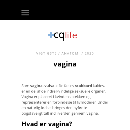
VIGTIGSTE
/
ANATOMI
/ 2020
vagina
Som
vagina
,
vulva
, ofte fælles
scabbard
kaldes,
er en del af de indre kvindelige seksuelle organer.
Vagina er placeret i kvindens bækken og
repræsenterer en forbindelse til livmoderen Under
en naturlig fødsel bringes den nyfødte
bogstaveligt talt ind i verden gennem vagina.
Hvad er vagina?