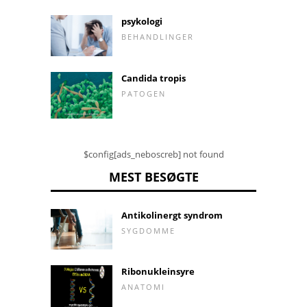
psykologi
BEHANDLINGER
Candida tropis
PATOGEN
$config[ads_neboscreb] not found
MEST BESØGTE
Antikolinergt syndrom
SYGDOMME
Ribonukleinsyre
ANATOMI