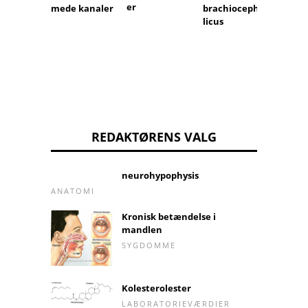
Øreka
er
mede kanaler
brachiocepha
licus
REDAKTØRENS VALG
neurohypophysis
ANATOMI
Kronisk betændelse i
mandlen
SYGDOMME
Kolesterolester
LABORATORIEVÆRDIER