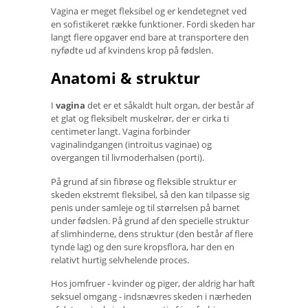
Vagina er meget fleksibel og er kendetegnet ved
en sofistikeret række funktioner. Fordi skeden har
langt flere opgaver end bare at transportere den
nyfødte ud af kvindens krop på fødslen.
Anatomi & struktur
I
vagina
det er et såkaldt hult organ, der består af
et glat og fleksibelt muskelrør, der er cirka ti
centimeter langt. Vagina forbinder
vaginalindgangen (introitus vaginae) og
overgangen til livmoderhalsen (porti).
På grund af sin fibrøse og fleksible struktur er
skeden ekstremt fleksibel, så den kan tilpasse sig
penis under samleje og til størrelsen på barnet
under fødslen. På grund af den specielle struktur
af slimhinderne, dens struktur (den består af flere
tynde lag) og den sure kropsflora, har den en
relativt hurtig selvhelende proces.
Hos jomfruer - kvinder og piger, der aldrig har haft
seksuel omgang - indsnævres skeden i nærheden