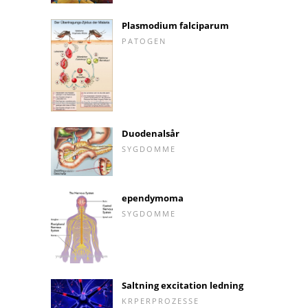
Plasmodium falciparum
PATOGEN
Duodenalsår
SYGDOMME
ependymoma
SYGDOMME
Saltning excitation ledning
KRPERPROZESSE