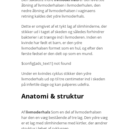
åbning af livmoderhalsen i livmoderhulen, den
nedre åbning af livmoderhalsen i vaginaens
retning kaldes det ydre livmoderhals.
Dette er omgivet af et tykt lag af slimhinderne, der
stikker ud i taget af skeden og således forhindrer
bakterier i at trænge ind i livmoderen. Inden en
kvinde har født et barn, er den ydre
livmoderhalsen formet som en hul, og efter den
første fødsel er den delt op som en mund.
$config[ads_text1] not found
Under en kvindes cyklus stikker den ydre
livmoderhals ud op til tre centimeter ind i skeden
på infertile dage og kan palperes udefra.
Anatomi & struktur
Af
livmoderhals
Som en del af livmoderhalsen
har den en væg bestående af tre lag. Den ydre væg
er et lag med slimhinderne med kirtler, der ændrer
struktur i løbet af cyklussen.