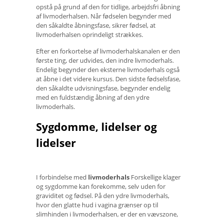
opstå på grund af den for tidlige, arbejdsfri åbning
af livmoderhalsen. Når fødselen begynder med
den såkaldte åbningsfase, sikrer fødsel, at
livmoderhalsen oprindeligt strækkes.
Efter en forkortelse af livmoderhalskanalen er den
første ting, der udvides, den indre livmoderhals.
Endelig begynder den eksterne livmoderhals også
at åbne i det videre kursus. Den sidste fødselsfase,
den såkaldte udvisningsfase, begynder endelig
med en fuldstændig åbning af den ydre
livmoderhals.
Sygdomme, lidelser og
lidelser
I forbindelse med
livmoderhals
Forskellige klager
og sygdomme kan forekomme, selv uden for
graviditet og fødsel. På den ydre livmoderhals,
hvor den glatte hud i vagina grænser op til
slimhinden i livmoderhalsen, er der en vævszone,