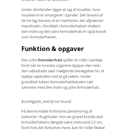
Under slimhinden ligger et lag af muskler, hvor
musklerne er arrangeret i spiraler. Det laveste af
de tre lag dannes af en membran, der afgrænser
mavehulen. Området i livmoderhalsen mellem
den indre og den ydre livmoderhals er også kendt
som livmoderhalsen.
Funktion & opgaver
Den ydre
livmoderhals
spiller en rolle i samleje,
fordi når en kvindes orgasme dypper den ned i
den udkastede sæd i bølgende bevægelser for at
hjælpe sædcellen ved at gå videre. Under
graviditet lukkes livmoderhalskanalen tæt
sammen med den indre og ydre livmoderhals.
$config[ads_text2] not found
På denne måde forhindres penetrering af
bakterier i frugthulen. Hos en gravid kvinde skal
livmoderhalsens længde være mere end 2,5 cm,
fordi hvis det forkortes mere, kan for tidlig fødsel