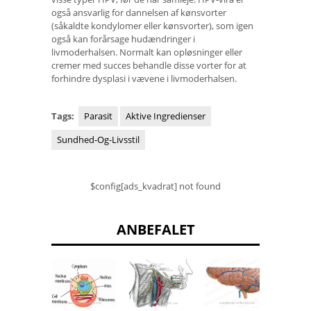
også ansvarlig for dannelsen af ​​kønsvorter
(såkaldte kondylomer eller kønsvorter), som igen
også kan forårsage hudændringer i
livmoderhalsen. Normalt kan opløsninger eller
cremer med succes behandle disse vorter for at
forhindre dysplasi i vævene i livmoderhalsen.
Tags:
Parasit
Aktive Ingredienser
Sundhed-Og-Livsstil
$config[ads_kvadrat] not found
ANBEFALET
Limbic