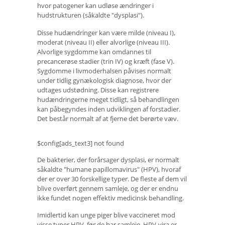
hvor patogener kan udløse ændringer i
hudstrukturen (såkaldte "dysplasi").
Disse hudændringer kan være milde (niveau I),
moderat (niveau II) eller alvorlige (niveau III).
Alvorlige sygdomme kan omdannes til
precancerøse stadier (trin IV) og kræft (fase V).
Sygdomme i livmoderhalsen påvises normalt
under tidlig gynækologisk diagnose, hvor der
udtages udstødning. Disse kan registrere
hudændringerne meget tidligt, så behandlingen
kan påbegyndes inden udviklingen af ​​forstadier.
Det består normalt af at fjerne det berørte væv.
$config[ads_text3] not found
De bakterier, der forårsager dysplasi, er normalt
såkaldte "humane papillomavirus" (HPV), hvoraf
der er over 30 forskellige typer. De fleste af dem vil
blive overført gennem samleje, og der er endnu
ikke fundet nogen effektiv medicinsk behandling.
Imidlertid kan unge piger blive vaccineret mod
visse typer HPV, før de har samleje. HPV-vira er