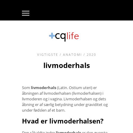
VIGTIGSTE
/
ANATOMI
/ 2020
livmoderhals
Som
livmoderhals
(Latin. Ostium uteri) er
åbningen af ​​livmoderhalsen (livmoderhalsen) i
livmoderen og i vagina. Livmoderhalsen og dets
åbning er af særlig betydning under graviditet og
under fødslen af ​​et barn.
Hvad er livmoderhalsen?
Den såkaldte indre
livmoderhals
er den øverste