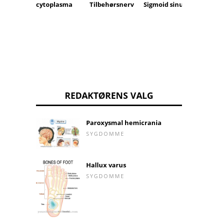
cytoplasma
Sigmoid sinus
Tilbehørsnerv
REDAKTØRENS VALG
Paroxysmal hemicrania
SYGDOMME
Hallux varus
SYGDOMME