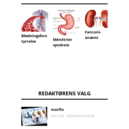
Fanconi-
Tourn
Blødningsfors
anæmi
syndr
Ménétrier
tyrrelse
syndrom
REDAKTØRENS VALG
morfin
AKTIVE INGREDIENSER