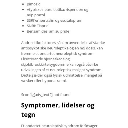
pimozid
Atypiske neuroleptika: risperidon og
aripiprazol
SSRI'er: sertralin og escitalopram
SNRI: Tiaprid
Benzamides: amisulpride
Andre risikofaktorer, såsom anvendelse af stærke
antipsykotiske neuroleptika og en høj dosis, kan
fremme et ondartet neuroleptisk syndrom.
Eksisterende hjerneskade og
skjoldbruskkirtelsygdomme kan også påvirke
udviklingen af ​​et neuroleptisk malignt syndrom.
Dette gælder også fysisk udmattelse, mangel på
væsker eller hyponatræmi.
$config[ads_text2] not found
Symptomer, lidelser og
tegn
Et ondartet neuroleptisk syndrom forårsager