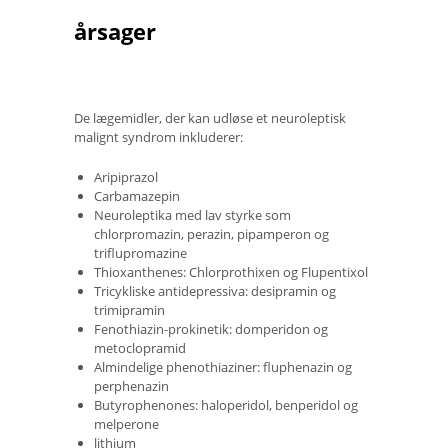
årsager
De lægemidler, der kan udløse et neuroleptisk
malignt syndrom inkluderer:
Aripiprazol
Carbamazepin
Neuroleptika med lav styrke som
chlorpromazin, perazin, pipamperon og
triflupromazine
Thioxanthenes: Chlorprothixen og Flupentixol
Tricykliske antidepressiva: desipramin og
trimipramin
Fenothiazin-prokinetik: domperidon og
metoclopramid
Almindelige phenothiaziner: fluphenazin og
perphenazin
Butyrophenones: haloperidol, benperidol og
melperone
lithium