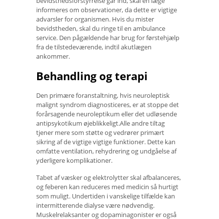
bevidsthedsforstyrrelse går ind, skal en læge
informeres om observationer, da dette er vigtige
advarsler for organismen. Hvis du mister
bevidstheden, skal du ringe til en ambulance
service. Den pågældende har brug for førstehjælp
fra de tilstedeværende, indtil akutlægen
ankommer.
Behandling og terapi
Den primære foranstaltning, hvis neuroleptisk
malignt syndrom diagnosticeres, er at stoppe det
forårsagende neuroleptikum eller det udløsende
antipsykotikum øjeblikkeligt.Alle andre tiltag
tjener mere som støtte og vedrører primært
sikring af de vigtige vigtige funktioner. Dette kan
omfatte ventilation, rehydrering og undgåelse af
yderligere komplikationer.
Tabet af væsker og elektrolytter skal afbalanceres,
og feberen kan reduceres med medicin så hurtigt
som muligt. Undertiden i vanskelige tilfælde kan
intermitterende dialyse være nødvendig.
Muskelrelaksanter og dopaminagonister er også