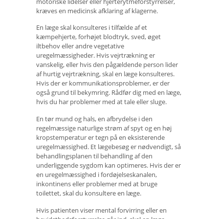
motoriske lidelser eller hjerterytmeforstyrrelser,
kræves en medicinsk afklaring af klagerne.
En læge skal konsulteres i tilfælde af et
kæmpehjerte, forhøjet blodtryk, sved, øget
iltbehov eller andre vegetative
uregelmæssigheder. Hvis vejrtrækning er
vanskelig, eller hvis den pågældende person lider
af hurtig vejrtrækning, skal en læge konsulteres.
Hvis der er kommunikationsproblemer, er der
også grund til bekymring. Rådfør dig med en læge,
hvis du har problemer med at tale eller sluge.
En tør mund og hals, en afbrydelse i den
regelmæssige naturlige strøm af spyt og en høj
kropstemperatur er tegn på en eksisterende
uregelmæssighed. Et lægebesøg er nødvendigt, så
behandlingsplanen til behandling af den
underliggende sygdom kan optimeres. Hvis der er
en uregelmæssighed i fordøjelseskanalen,
inkontinens eller problemer med at bruge
toilettet, skal du konsultere en læge.
Hvis patienten viser mental forvirring eller en