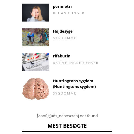
perimetri
BEHANDLINGER
Højdesyge
SYGDOMME
rifabutin
AKTIVE INGREDIENSER
Huntingtons sygdom
(Huntingtons sygdom)
SYGDOMME
$config[ads_neboscreb] not found
MEST BESØGTE