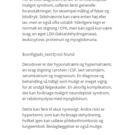
malignt syndrom, udføres først generelle
foranstaltninger, for eksempel måling af feber og
blodtryk. Sidstnævnte kan være enten høj eller
lav, men er også ofte ustabil. Yderligere tegn er
normalt en stigning i CPK, men kan også kun være
svag, en øget LDH (laktatdehydrogenase),
leukocytose, proteinuri og myoglobinuria.
$config[ads_text3] not found
Derudover er der hyponatræmi og hypernatræmi,
en svag stigning i protein i CSF, lavt serumjern,
serumkalcium og magnesium. En diagnose og
behandling så tidligt som muligt er meget vigtig
for at undgå følgeskader. En alvorlig komplikation,
der kan forårsage malignt neuroleptisk syndrom,
er rabdomyolyse med myoglobinuri.
Dette kan føre til akut nyresvigt. Andre risici er
hypertermi, som kan forårsage dehydrering,
hvilket igen kan udløse phlebothrombosis og
lungeemboli. Beslaglæggelser er også mulige.