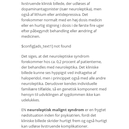
livstruende klinisk billede, der udløses af
dopaminantagonister (især neuroleptika), men
også af lithium eller antidepressiva. Det
forekommer normalt med en høj dosis medicin
eller en hurtig stigning i dosis i de første fire uger
efter påbegyndt behandling eller ændring af
medicinen.
$config[ads_text1] not found
Det siges, at det neuroleptiske syndrom
forekommer hos ca. 0,2 procent af patienterne,
der behandles med neuroleptika. Det kliniske
billede kunne ses hyppigst ved indtagelse af
haloperidol, men i princippet også med alle andre
neuroleptika. Derudover kendes individuelle
familiære tilfælde, så en genetisk komponent med
hensyn til udviklingen af ​​sygdommen ikke kan
udelukkes.
EN
neuroleptisk malignt syndrom
er en frygtet
nødsituation inden for psykiatrien, fordi det
kliniske billede skrider hurtigt frem og også hurtigt
kan udløse livstruende komplikationer.