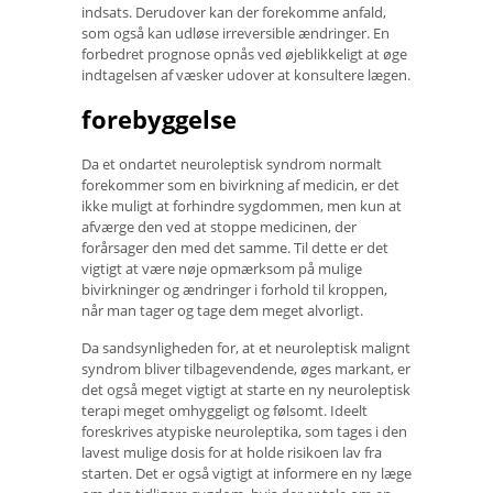
indsats. Derudover kan der forekomme anfald,
som også kan udløse irreversible ændringer. En
forbedret prognose opnås ved øjeblikkeligt at øge
indtagelsen af ​​væsker udover at konsultere lægen.
forebyggelse
Da et ondartet neuroleptisk syndrom normalt
forekommer som en bivirkning af medicin, er det
ikke muligt at forhindre sygdommen, men kun at
afværge den ved at stoppe medicinen, der
forårsager den med det samme. Til dette er det
vigtigt at være nøje opmærksom på mulige
bivirkninger og ændringer i forhold til kroppen,
når man tager og tage dem meget alvorligt.
Da sandsynligheden for, at et neuroleptisk malignt
syndrom bliver tilbagevendende, øges markant, er
det også meget vigtigt at starte en ny neuroleptisk
terapi meget omhyggeligt og følsomt. Ideelt
foreskrives atypiske neuroleptika, som tages i den
lavest mulige dosis for at holde risikoen lav fra
starten. Det er også vigtigt at informere en ny læge