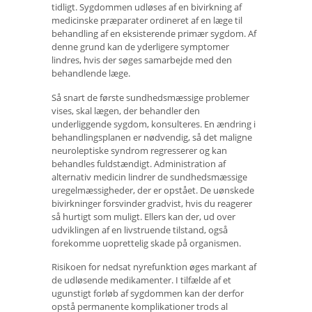
tidligt. Sygdommen udløses af en bivirkning af
medicinske præparater ordineret af en læge til
behandling af en eksisterende primær sygdom. Af
denne grund kan de yderligere symptomer
lindres, hvis der søges samarbejde med den
behandlende læge.
Så snart de første sundhedsmæssige problemer
vises, skal lægen, der behandler den
underliggende sygdom, konsulteres. En ændring i
behandlingsplanen er nødvendig, så det maligne
neuroleptiske syndrom regresserer og kan
behandles fuldstændigt. Administration af
alternativ medicin lindrer de sundhedsmæssige
uregelmæssigheder, der er opstået. De uønskede
bivirkninger forsvinder gradvist, hvis du reagerer
så hurtigt som muligt. Ellers kan der, ud over
udviklingen af ​​en livstruende tilstand, også
forekomme uoprettelig skade på organismen.
Risikoen for nedsat nyrefunktion øges markant af
de udløsende medikamenter. I tilfælde af et
ugunstigt forløb af sygdommen kan der derfor
opstå permanente komplikationer trods al