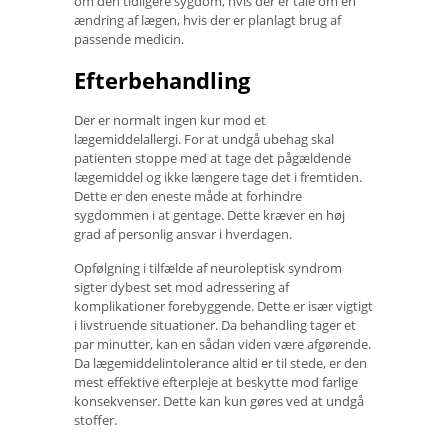
om den tidligere sygdom, hvis der er tale om en
ændring af lægen, hvis der er planlagt brug af
passende medicin.
Efterbehandling
Der er normalt ingen kur mod et
lægemiddelallergi. For at undgå ubehag skal
patienten stoppe med at tage det pågældende
lægemiddel og ikke længere tage det i fremtiden.
Dette er den eneste måde at forhindre
sygdommen i at gentage. Dette kræver en høj
grad af personlig ansvar i hverdagen.
Opfølgning i tilfælde af neuroleptisk syndrom
sigter dybest set mod adressering af
komplikationer forebyggende. Dette er især vigtigt
i livstruende situationer. Da behandling tager et
par minutter, kan en sådan viden være afgørende.
Da lægemiddelintolerance altid er til stede, er den
mest effektive efterpleje at beskytte mod farlige
konsekvenser. Dette kan kun gøres ved at undgå
stoffer.