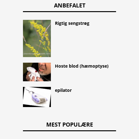
ANBEFALET
Rigtig sengstrøg
Hoste blod (hæmoptyse)
epilator
MEST POPULÆRE