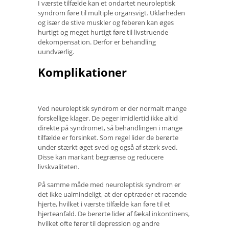
I værste tilfælde kan et ondartet neuroleptisk
syndrom føre til multiple organsvigt. Uklarheden
og især de stive muskler og feberen kan øges
hurtigt og meget hurtigt føre til livstruende
dekompensation. Derfor er behandling
uundværlig.
Komplikationer
Ved neuroleptisk syndrom er der normalt mange
forskellige klager. De peger imidlertid ikke altid
direkte på syndromet, så behandlingen i mange
tilfælde er forsinket. Som regel lider de berørte
under stærkt øget sved og også af stærk sved.
Disse kan markant begrænse og reducere
livskvaliteten.
På samme måde med neuroleptisk syndrom er
det ikke ualmindeligt, at der optræder et racende
hjerte, hvilket i værste tilfælde kan føre til et
hjerteanfald. De berørte lider af fækal inkontinens,
hvilket ofte fører til depression og andre