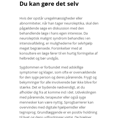
Du kan gøre det selv
Hvis der opstår uregelmæssigheder eller
abnormiteter, når han tager neuroleptika, skal den
pågældende søge en diskussion med den
behandlende læge i hans egen interesse. Da
neuroleptisk malignt syndrom behandles i en
intensivafdeling, er mulighederne for selvhjælp
meget begrænsede. Forsinkelser med at
konsultere en læge fører til en hurtig forringelse af
helbredet og bør undgås.
Sygdommen er forbundet med adskillige
symptomer og klager, som ofte er overvældende
for den syge person og deres pårørende. Frygt og
bekymringer for alle involverede bør ikke blive for
stærke. Det er bydende nødvendigt, at du
afholder dig fra at komme ind i det. Udvekslingen
med pårørende, terapeuter eller også syge
mennesker kan være nyttig. Sprogbarrierer kan
overvindes med digitale hjælpemidler eller
tegnsprog. Grundlæggende er en positiv holdning
til livet og dens udfordringer vigtig. De hjælper