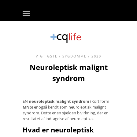
VIGTIGSTE
/
SYGDOMME
/ 2020
Neuroleptisk malignt
syndrom
EN
neuroleptisk malignt syndrom
(Kort form
MNS
) er også kendt som neuroleptisk malignt
syndrom. Dette er en sjælden bivirkning, der er
resultatet af indtagelse af neuroleptika.
Hvad er neuroleptisk