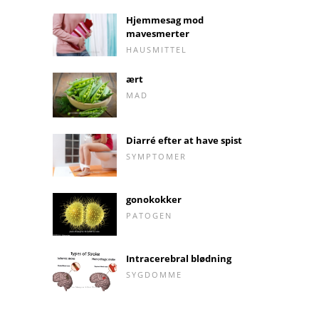
Hjemmesag mod
mavesmerter
HAUSMITTEL
ært
MAD
Diarré efter at have spist
SYMPTOMER
gonokokker
PATOGEN
Intracerebral blødning
SYGDOMME