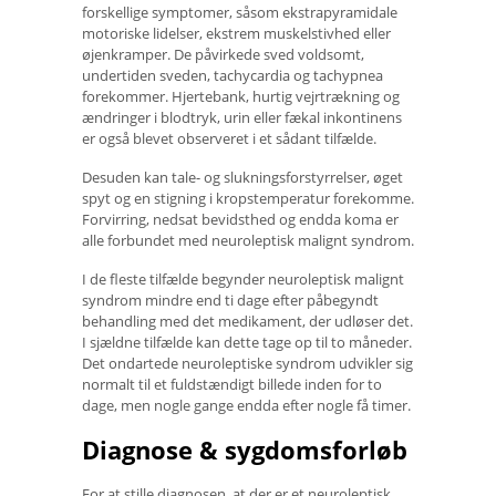
forskellige symptomer, såsom ekstrapyramidale
motoriske lidelser, ekstrem muskelstivhed eller
øjenkramper. De påvirkede sved voldsomt,
undertiden sveden, tachycardia og tachypnea
forekommer. Hjertebank, hurtig vejrtrækning og
ændringer i blodtryk, urin eller fækal inkontinens
er også blevet observeret i et sådant tilfælde.
Desuden kan tale- og slukningsforstyrrelser, øget
spyt og en stigning i kropstemperatur forekomme.
Forvirring, nedsat bevidsthed og endda koma er
alle forbundet med neuroleptisk malignt syndrom.
I de fleste tilfælde begynder neuroleptisk malignt
syndrom mindre end ti dage efter påbegyndt
behandling med det medikament, der udløser det.
I sjældne tilfælde kan dette tage op til to måneder.
Det ondartede neuroleptiske syndrom udvikler sig
normalt til et fuldstændigt billede inden for to
dage, men nogle gange endda efter nogle få timer.
Diagnose & sygdomsforløb
For at stille diagnosen, at der er et neuroleptisk