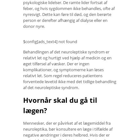
psykologiske lidelser. De ramte lider fortsat af
feber, og hvis sygdommen ikke behandles, ofte af
nyresvigt. Dette kan føre til død, og den berørte
person er derefter afhængig af dialyse eller en
donor nyre.
$config[ads_text4] not found
Behandlingen af ​​det neuroleptiske syndrom er
relativt let og hurtigt ved hjælp af medicin og en
øget tilførsel af væsker. Der er ingen
komplikationer, og symptomerne kan løses
relativt let. Som regel reduceres patientens
forventede levetid ikke med det tidlige behandling
af det neuroleptiske syndrom.
Hvornår skal du gå til
lægen?
Mennesker, der er påvirket af et lægemiddel fra
neuroleptika, bør konsultere en læge i tilfælde af
negative ændringer i deres helbred. Hvis der er