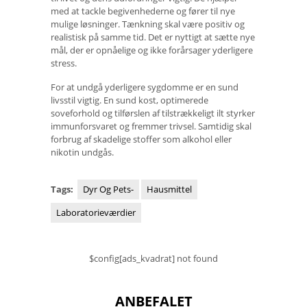
med at tackle begivenhederne og fører til nye
mulige løsninger. Tænkning skal være positiv og
realistisk på samme tid. Det er nyttigt at sætte nye
mål, der er opnåelige og ikke forårsager yderligere
stress.
For at undgå yderligere sygdomme er en sund
livsstil vigtig. En sund kost, optimerede
soveforhold og tilførslen af ​​tilstrækkeligt ilt styrker
immunforsvaret og fremmer trivsel. Samtidig skal
forbrug af skadelige stoffer som alkohol eller
nikotin undgås.
Tags:
Dyr Og Pets-
Hausmittel
Laboratorieværdier
$config[ads_kvadrat] not found
ANBEFALET