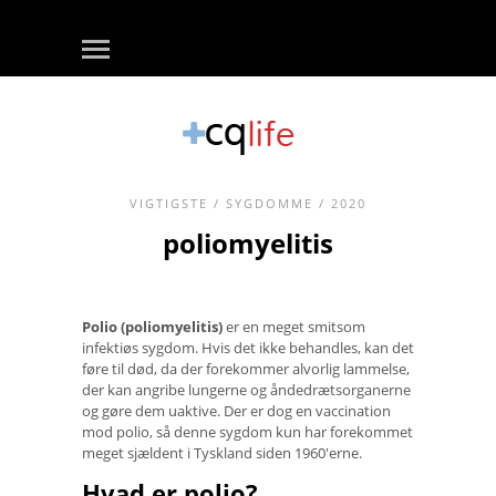
VIGTIGSTE
/
SYGDOMME
/ 2020
poliomyelitis
Polio (poliomyelitis)
er en meget smitsom
infektiøs sygdom. Hvis det ikke behandles, kan det
føre til død, da der forekommer alvorlig lammelse,
der kan angribe lungerne og åndedrætsorganerne
og gøre dem uaktive. Der er dog en vaccination
mod polio, så denne sygdom kun har forekommet
meget sjældent i Tyskland siden 1960'erne.
Hvad er polio?