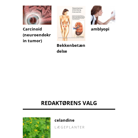
Carcinoid
amblyopi
Indre
(neuroendokr
øreinf
in tumor)
Bekkenbetæn
delse
REDAKTØRENS VALG
celandine
LÆGEPLANTER