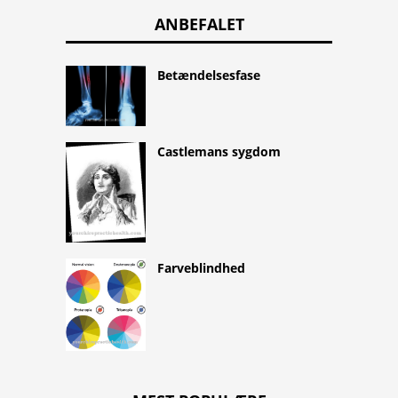
ANBEFALET
Betændelsesfase
Castlemans sygdom
Farveblindhed