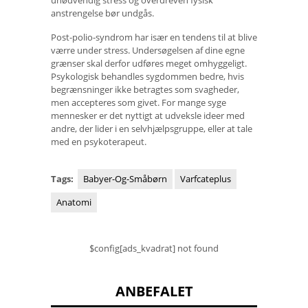
unødvendig stress og overdreven fysisk
anstrengelse bør undgås.
Post-polio-syndrom har især en tendens til at blive
værre under stress. Undersøgelsen af ​​dine egne
grænser skal derfor udføres meget omhyggeligt.
Psykologisk behandles sygdommen bedre, hvis
begrænsninger ikke betragtes som svagheder,
men accepteres som givet. For mange syge
mennesker er det nyttigt at udveksle ideer med
andre, der lider i en selvhjælpsgruppe, eller at tale
med en psykoterapeut.
Tags:
Babyer-Og-Småbørn
Varfcateplus
Anatomi
$config[ads_kvadrat] not found
ANBEFALET