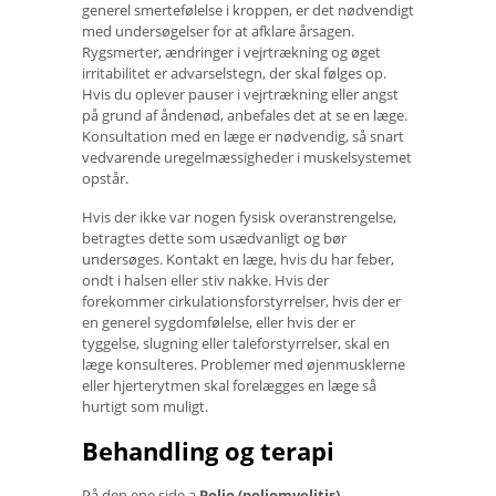
generel smertefølelse i kroppen, er det nødvendigt
med undersøgelser for at afklare årsagen.
Rygsmerter, ændringer i vejrtrækning og øget
irritabilitet er advarselstegn, der skal følges op.
Hvis du oplever pauser i vejrtrækning eller angst
på grund af åndenød, anbefales det at se en læge.
Konsultation med en læge er nødvendig, så snart
vedvarende uregelmæssigheder i muskelsystemet
opstår.
Hvis der ikke var nogen fysisk overanstrengelse,
betragtes dette som usædvanligt og bør
undersøges. Kontakt en læge, hvis du har feber,
ondt i halsen eller stiv nakke. Hvis der
forekommer cirkulationsforstyrrelser, hvis der er
en generel sygdomfølelse, eller hvis der er
tyggelse, slugning eller taleforstyrrelser, skal en
læge konsulteres. Problemer med øjenmusklerne
eller hjerterytmen skal forelægges en læge så
hurtigt som muligt.
Behandling og terapi
På den ene side a
Polio (poliomyelitis)