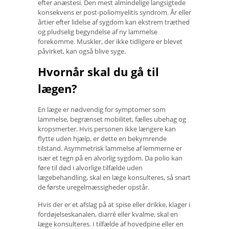
efter anæstesi. Den mest almindelige langsigtede
konsekvens er post-poliomyelitis syndrom. År eller
årtier efter lidelse af sygdom kan ekstrem træthed
og pludselig begyndelse af ny lammelse
forekomme. Muskler, der ikke tidligere er blevet
påvirket, kan også blive syge.
Hvornår skal du gå til
lægen?
En læge er nødvendig for symptomer som
lammelse, begrænset mobilitet, fælles ubehag og
kropsmerter. Hvis personen ikke længere kan
flytte uden hjælp, er dette en bekymrende
tilstand. Asymmetrisk lammelse af lemmerne er
især et tegn på en alvorlig sygdom. Da polio kan
føre til død i alvorlige tilfælde uden
lægebehandling, skal en læge konsulteres, så snart
de første uregelmæssigheder opstår.
Hvis der er et afslag på at spise eller drikke, klager i
fordøjelseskanalen, diarré eller kvalme, skal en
læge konsulteres. I tilfælde af hovedpine eller en