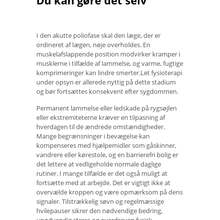
Du kan gøre det selv
I den akutte poliofase skal den læge, der er
ordineret af lægen, nøje overholdes. En
muskelafslappende position modvirker kramper i
musklerne i tilfælde af lammelse, og varme, fugtige
komprimeringer kan lindre smerter.Let fysioterapi
under opsyn er allerede nyttig på dette stadium
og bør fortsættes konsekvent efter sygdommen.
Permanent lammelse eller ledskade på rygsøjlen
eller ekstremiteterne kræver en tilpasning af
hverdagen til de ændrede omstændigheder.
Mange begrænsninger i bevægelse kan
kompenseres med hjælpemidler som gåskinner,
vandrere eller kørestole, og en barrierefri bolig er
det lettere at vedligeholde normale daglige
rutiner. I mange tilfælde er det også muligt at
fortsætte med at arbejde. Det er vigtigt ikke at
overvælde kroppen og være opmærksom på dens
signaler. Tilstrækkelig søvn og regelmæssige
hvilepauser sikrer den nødvendige bedring,