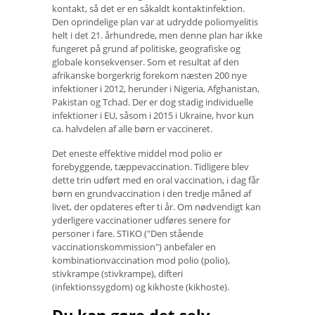
kontakt, så det er en såkaldt kontaktinfektion.
Den oprindelige plan var at udrydde poliomyelitis
helt i det 21. århundrede, men denne plan har ikke
fungeret på grund af politiske, geografiske og
globale konsekvenser. Som et resultat af den
afrikanske borgerkrig forekom næsten 200 nye
infektioner i 2012, herunder i Nigeria, Afghanistan,
Pakistan og Tchad. Der er dog stadig individuelle
infektioner i EU, såsom i 2015 i Ukraine, hvor kun
ca. halvdelen af ​​alle børn er vaccineret.
Det eneste effektive middel mod polio er
forebyggende, tæppevaccination. Tidligere blev
dette trin udført med en oral vaccination, i dag får
børn en grundvaccination i den tredje måned af
livet, der opdateres efter ti år. Om nødvendigt kan
yderligere vaccinationer udføres senere for
personer i fare. STIKO ("Den stående
vaccinationskommission") anbefaler en
kombinationvaccination mod polio (polio),
stivkrampe (stivkrampe), difteri
(infektionssygdom) og kikhoste (kikhoste).