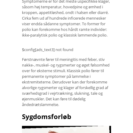
Symptomerne er for det meste uspecifikke klager,
såsom høj temperatur, hovedpine og ømhed i
kroppen, appetitløshed, ondt i halsen eller diarré.
Cirka fem ud af hundrede inficerede mennesker
viser endda sådanne symptomer. To former for
polio kan forekomme hos hårdt ramte individer:
ikke-paralytisk polio og klassisk lammende polio.
$config[ads_text3] not found
Førstnævnte fører til meningitis med feber, stiv
nakke-, muskel- og rygsmerter og øget følsomhed
over for eksterne stimuli. Klassisk polio fører til
permanente symptomer på lammelse i
ekstremiteterne. Derudover kan der forekomme
alvorlige rygsmerter og klager af forskellig grad af
sværhedsgrad i vejrtrækning, slukning, tale og
øjenmuskler. Det kan føre til dødelig
åndedrætslammelse.
Sygdomsforløb