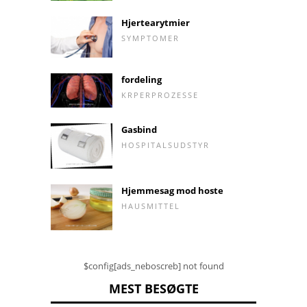
Hjertearytmier
SYMPTOMER
fordeling
KRPERPROZESSE
Gasbind
HOSPITALSUDSTYR
Hjemmesag mod hoste
HAUSMITTEL
$config[ads_neboscreb] not found
MEST BESØGTE