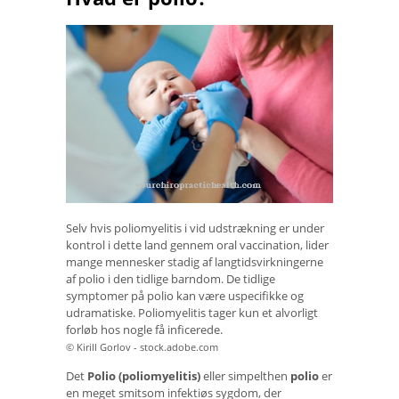
Selv hvis poliomyelitis i vid udstrækning er under
kontrol i dette land gennem oral vaccination, lider
mange mennesker stadig af langtidsvirkningerne
af polio i den tidlige barndom. De tidlige
symptomer på polio kan være uspecifikke og
udramatiske. Poliomyelitis tager kun et alvorligt
forløb hos nogle få inficerede.
© Kirill Gorlov - stock.adobe.com
Det
Polio (poliomyelitis)
eller simpelthen
polio
er
en meget smitsom infektiøs sygdom, der