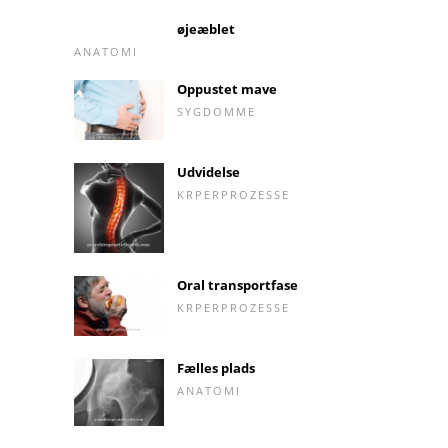
øjeæblet
ANATOMI
Oppustet mave
SYGDOMME
Udvidelse
KRPERPROZESSE
Oral transportfase
KRPERPROZESSE
Fælles plads
ANATOMI