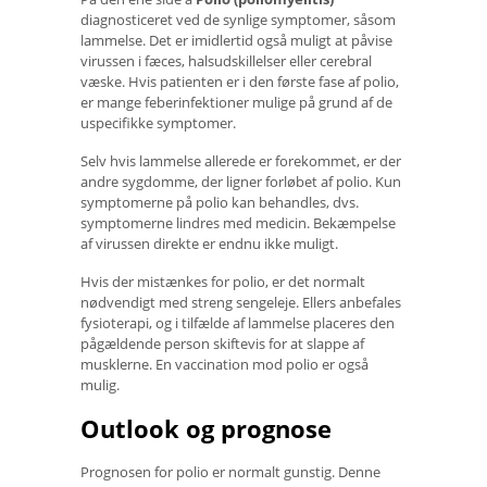
diagnosticeret ved de synlige symptomer, såsom
lammelse. Det er imidlertid også muligt at påvise
virussen i fæces, halsudskillelser eller cerebral
væske. Hvis patienten er i den første fase af polio,
er mange feberinfektioner mulige på grund af de
uspecifikke symptomer.
Selv hvis lammelse allerede er forekommet, er der
andre sygdomme, der ligner forløbet af polio. Kun
symptomerne på polio kan behandles, dvs.
symptomerne lindres med medicin. Bekæmpelse
af virussen direkte er endnu ikke muligt.
Hvis der mistænkes for polio, er det normalt
nødvendigt med streng sengeleje. Ellers anbefales
fysioterapi, og i tilfælde af lammelse placeres den
pågældende person skiftevis for at slappe af
musklerne. En vaccination mod polio er også
mulig.
Outlook og prognose
Prognosen for polio er normalt gunstig. Denne