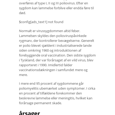
overføres af type I, II og III poliovirus. Efter en
sygdom kan lammelse forblive eller endda føre til
død.
$config[ads_text1] not found
Normalt er virussygdommen altid feber.
Lammelsen skyldes den polioviruspåvirkede
rygmarv, der kontrollerer bevægelserne. Generelt
er polio blevet sjældent i industrialiserede lande
siden omkring 1960 og introduktionen af ​​
forebyggende oral vaccination. Den sidste sygdom
i Tyskland, der var forårsaget af en vild virus, blev
rapporteret i 1990. Imidlertid falder
vaccinationsdækningen i samfundet mere og
mere.
I mere end 95 procent af sygdommene går
poliomyelitis ubemærket uden symptomer. I cirka
en procent af tilfældene forekommer den
beskrevne lammelse eller meningitis, hvilket kan
forårsage permanent skade.
årsager