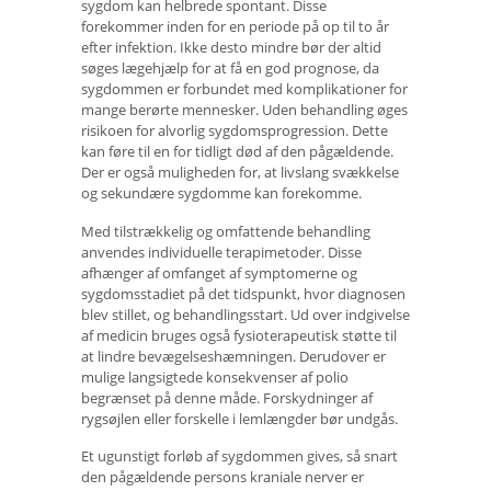
sygdom kan helbrede spontant. Disse
forekommer inden for en periode på op til to år
efter infektion. Ikke desto mindre bør der altid
søges lægehjælp for at få en god prognose, da
sygdommen er forbundet med komplikationer for
mange berørte mennesker. Uden behandling øges
risikoen for alvorlig sygdomsprogression. Dette
kan føre til en for tidligt død af den pågældende.
Der er også muligheden for, at livslang svækkelse
og sekundære sygdomme kan forekomme.
Med tilstrækkelig og omfattende behandling
anvendes individuelle terapimetoder. Disse
afhænger af omfanget af symptomerne og
sygdomsstadiet på det tidspunkt, hvor diagnosen
blev stillet, og behandlingsstart. Ud over indgivelse
af medicin bruges også fysioterapeutisk støtte til
at lindre bevægelseshæmningen. Derudover er
mulige langsigtede konsekvenser af polio
begrænset på denne måde. Forskydninger af
rygsøjlen eller forskelle i lemlængder bør undgås.
Et ugunstigt forløb af sygdommen gives, så snart
den pågældende persons kraniale nerver er