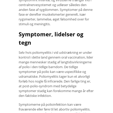
centralnervesystemet og udløser således den
anden fase af sygdommen. Symptomer på denne
fase er derefter muskelsmerter generelt, især
rygsmerter, lammelse, øget følsomhed over for
stimuli og meningitis.
Symptomer, lidelser og
tegn
Selv hvis poliomyelitis i vid udstrækning er under
kontrol i dette land gennem oral vaccination, lider
mange mennesker stadig af langtidsvirkningerne
af polio i den tidlige barndom. De tidlige
symptomer på polio kan være uspecifikke og
udramatiske. Poliomyelitis tager kun et alvorligt
forløb hos nogle få inficerede. Den farlige ting er,
at post-polio-syndrom med betydelige
symptomer stadig kan forekomme mange år efter
den faktiske infektion.
Symptomerne på polioinfektion kan være
fraværende eller føre til let abortiv poliomyelitis.