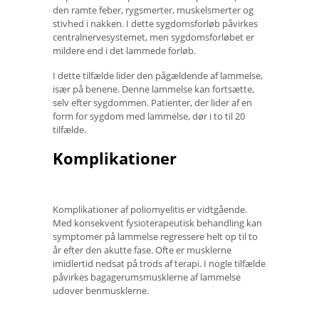
den ramte feber, rygsmerter, muskelsmerter og
stivhed i nakken. I dette sygdomsforløb påvirkes
centralnervesystemet, men sygdomsforløbet er
mildere end i det lammede forløb.
I dette tilfælde lider den pågældende af lammelse,
især på benene. Denne lammelse kan fortsætte,
selv efter sygdommen. Patienter, der lider af en
form for sygdom med lammelse, dør i to til 20
tilfælde.
Komplikationer
Komplikationer af poliomyelitis er vidtgående.
Med konsekvent fysioterapeutisk behandling kan
symptomer på lammelse regressere helt op til to
år efter den akutte fase. Ofte er musklerne
imidlertid nedsat på trods af terapi. I nogle tilfælde
påvirkes bagagerumsmusklerne af lammelse
udover benmusklerne.