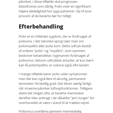
påvirket. I disse tilfælde skal prognosen
klassificeres som dårlig. Polio viser en signifikant
højere dødelighed hos syge patienter. Op til tyve
procent af de berørte dør for tidligt.
Efterbehandling
Polio er en infektiøs sygdom, der er forårsaget af
poliovira. I det tekniske sprog taler man om
poliomyelitis eller polio kort. Dette udtryk består
af ordene "polio" og "myelitis", som sammen
beskriver betændelse i rygmarven forårsaget af
poliovirus. Selvom udtrykket antyder, at kun børn
kan få poliomyelitis, er voksne også ofte berørt.
I mange tilfælde kører polio uden symptomer,
men det kan også føre til alvorlig, permanent
lammelse i forskellig grad. Det bliver særlig farligt,
når viraerne påvirker luftvejsfunktionen. Tidligere
skete det meget ofte, at berørte mennesker
derefter blev anbragt i de såkaldte "jern lunger" for
overhovedet at være i stand til at trække vejret.
Poliovirus overføres gennem menneskelig