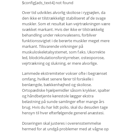
$config[ads_text4] not found
Over tid udvikles alvorlig skoliose i rygsøjlen, da
den ikke er tilstrækkeligt stabiliseret af de svage
muskler. Som et resultat kan vejrtrækningen være
svækket markant. Hvis der ikke er tilstrækkelig
behandling under rekonvalesens, forbliver
funktionssvigtet i de berørte muskler meget mere
markant. Tilsvarende virkninger på
muskuloskeletalsystemet, som f.eks. Ukorrekte
led, blodcirkulationsforstyrrelser, osteoporose,
vejrtrækning og slukning, er mere alvorlige.
Lammede ekstremiteter vokser ofte i begrænset
omfang, hvilket senere fører til forskelle i
benlængde, bækkenhøjhed og skoliose.
Ortopædiske hjælpemidler såsom krykker, spalter
og håndbetjente kørestole lægger ekstra
belastning på sunde samlinger efter mange års
brug. Hvis du har lidt polio, skal du desuden tage
hensyn til hver efterfølgende generel anæstesi.
Doseringen skal justeres i overensstemmelse
hermed for at undgå problemer med at vågne op