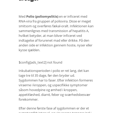
Med
Polio (poliomyelitis)
en er inficeret med
RNA-vira fra gruppen af ​​poliovira. Disse er meget
smitsom og overføres fækal-oralt. Infektionen kan
sammenlignes med transmission af hepatitis A,
hvilket betyder, at man bliver inficeret ved
indtagelse af forurenet mad eller drikke. På den
anden side er infektion gennem hoste, nyser eller
kysse sjælden.
$config[ads_text2] not found
Inkubationsperioden i polio er ret lang, det kan
tage tre til 35 dage, før den bryder ud.
Sygdommen har to faser. Efter infektion formeres
viraerne i kroppen, og uspecifikke symptomer
såsom hovedpine og ømhed i kroppen,
appetitløshed, diarré, feber og sværhedsbesvær
forekommer.
Efter denne første fase af sygdommen er der et
symptomfrit interval, og virusserne trænger ind i