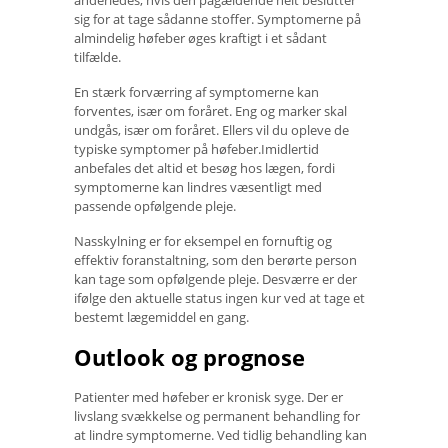
anderledes, hvis den pågældende helt beslutter
sig for at tage sådanne stoffer. Symptomerne på
almindelig høfeber øges kraftigt i et sådant
tilfælde.
En stærk forværring af symptomerne kan
forventes, især om foråret. Eng og marker skal
undgås, især om foråret. Ellers vil du opleve de
typiske symptomer på høfeber.Imidlertid
anbefales det altid et besøg hos lægen, fordi
symptomerne kan lindres væsentligt med
passende opfølgende pleje.
Nasskylning er for eksempel en fornuftig og
effektiv foranstaltning, som den berørte person
kan tage som opfølgende pleje. Desværre er der
ifølge den aktuelle status ingen kur ved at tage et
bestemt lægemiddel en gang.
Outlook og prognose
Patienter med høfeber er kronisk syge. Der er
livslang svækkelse og permanent behandling for
at lindre symptomerne. Ved tidlig behandling kan