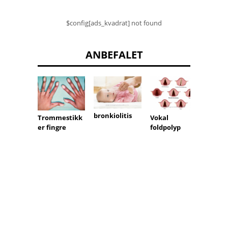
$config[ads_kvadrat] not found
ANBEFALET
bronkiolitis
Ligam
Trommestikk
Vokal
stretc
er fingre
foldpolyp
(ligam
stamm