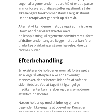
lægen allergener under huden. Målet er at tilpasse
immunforsvaret til disse stoffer og stimuli, så der
ikke længere forekommer stærk allergisk stimuli.
Denne terapi varer generelt op til tre år.
Alternativt kan denne metode også administreres
i form af dråber eller tabletter med
pollenopløsning. Allergenerne administreres i form
af dråber under tungen. Begge metoder kan føre
til ufarlige bivirkninger såsom hævelse, kløe og
rødme i huden.
Efterbehandling
En eksisterende høfeber er normalt forårsaget af
en allergi, så efterpleje ikke er nødvendigt.
Mennesker, der er berørt, lider ofte af høfeber
siden fødslen. Ved at tage frit tilgængelige
medikamenter kan høfeber og dens symptomer
effektivt indeholdes.
Næsen holder op med at løbe, og øjnene
begynder ikke engang at opsvulme. Kurset er