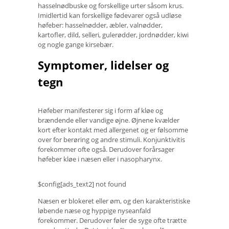
hasselnødbuske og forskellige urter såsom krus.
Imidlertid kan forskellige fødevarer også udløse
høfeber: hasselnødder, æbler, valnødder,
kartofler, dild, selleri, gulerødder, jordnødder, kiwi
og nogle gange kirsebær.
Symptomer, lidelser og
tegn
Høfeber manifesterer sig i form af kløe og
brændende eller vandige øjne. Øjnene kvælder
kort efter kontakt med allergenet og er følsomme
over for berøring og andre stimuli. Konjunktivitis
forekommer ofte også. Derudover forårsager
høfeber kløe i næsen eller i nasopharynx.
$config[ads_text2] not found
Næsen er blokeret eller øm, og den karakteristiske
løbende næse og hyppige nyseanfald
forekommer. Derudover føler de syge ofte trætte