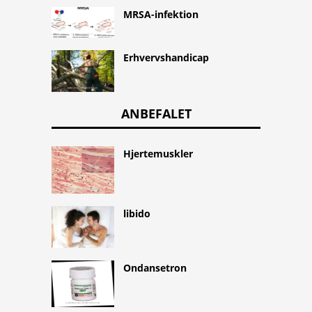
MRSA-infektion
Erhvervshandicap
ANBEFALET
Hjertemuskler
libido
Ondansetron