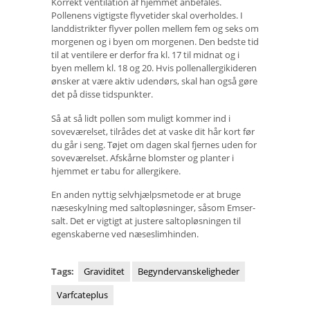
Korrekt ventilation af hjemmet anbefales.
Pollenens vigtigste flyvetider skal overholdes. I
landdistrikter flyver pollen mellem fem og seks om
morgenen og i byen om morgenen. Den bedste tid
til at ventilere er derfor fra kl. 17 til midnat og i
byen mellem kl. 18 og 20. Hvis pollenallergikideren
ønsker at være aktiv udendørs, skal han også gøre
det på disse tidspunkter.
Så at så lidt pollen som muligt kommer ind i
soveværelset, tilrådes det at vaske dit hår kort før
du går i seng. Tøjet om dagen skal fjernes uden for
soveværelset. Afskårne blomster og planter i
hjemmet er tabu for allergikere.
En anden nyttig selvhjælpsmetode er at bruge
næseskylning med saltopløsninger, såsom Emser-
salt. Det er vigtigt at justere saltopløsningen til
egenskaberne ved næseslimhinden.
Tags:
Graviditet
Begyndervanskeligheder
Varfcateplus