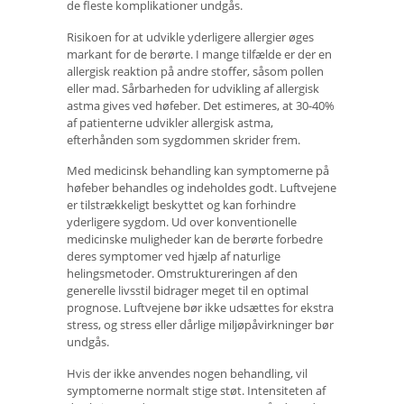
de fleste komplikationer undgås.
Risikoen for at udvikle yderligere allergier øges
markant for de berørte. I mange tilfælde er der en
allergisk reaktion på andre stoffer, såsom pollen
eller mad. Sårbarheden for udvikling af allergisk
astma gives ved høfeber. Det estimeres, at 30-40%
af patienterne udvikler allergisk astma,
efterhånden som sygdommen skrider frem.
Med medicinsk behandling kan symptomerne på
høfeber behandles og indeholdes godt. Luftvejene
er tilstrækkeligt beskyttet og kan forhindre
yderligere sygdom. Ud over konventionelle
medicinske muligheder kan de berørte forbedre
deres symptomer ved hjælp af naturlige
helingsmetoder. Omstruktureringen af ​​den
generelle livsstil bidrager meget til en optimal
prognose. Luftvejene bør ikke udsættes for ekstra
stress, og stress eller dårlige miljøpåvirkninger bør
undgås.
Hvis der ikke anvendes nogen behandling, vil
symptomerne normalt stige støt. Intensiteten af ​​