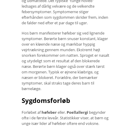
og udmattede. Det typiske "tunge hoved"
ledsages af dårlig velvære og de velkendte
febersymptomer. Symptomerne stiger
efterhånden som sygdommen skrider frem, inden
de falder ned efter et par dage til uger.
Hos børn manifesterer høfeber sig ved lignende
symptomer. Berørte børn snuser konstant, klager
over en kløende næse og mærkbar hyppig
vejrtrækning gennem munden. Ekstremt højt
snorken forekommer om natten. Sproget er nasalt
og utydeligt som et resultat af den blokerede
næse. Berørte børn klager også over stærk tørst
om morgenen. Typisk er øjnene klæbrige, og
næsen er blokeret. Forældre, der bemærker
symptomer, skal straks tage deres barn til
børnelæge.
Sygdomsforløb
Forløbet af
høfeber
eller.
Poellallergi
begynder
ofte i de første leveår. Statistikker viser, at børn og
unge især lider af høfeber oftere end voksne.