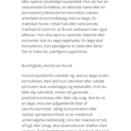
eller oplever pludselige nyseanfald. Hvis du har en
vedvarende forkølelse, en løbende næse eller en
permanent prikkende fornemmelse i næsen,
anbefales et kontrolbesøg med en læge. En
mærkbar hoste, ridset hals eller vedvarende
træthed til trods for at få nok nattesøvn bør også
afklares. Hvis dine øjne er revende, kløende eller
svirrende, skal du søge lægehjælp. En læge skal
konsulteres, hvis øjenlågene er røde eller åbne.
Der er risiko for yderligere sygdomme.
$config[ads_text4] not found
Hvis konjunktivitis udvikler sig, skal en læge straks
konsulteres. Rød rød hud, hævelser eller udslæt
på huden skal undersøges og behandles. Hvis du
føler dig udmattet, mister dit generelle
præstationsniveau eller føler dig svag, skal du se
en læge. Hvis den pågældende lider af
søvnforstyrrelser, dårlig koncentration eller
nedsat opmærksomhed, er en medicinsk
undersøgelse nødvendig. Hvis der mærkes et tab
af lugt eller smag, skal observationer drøftes med
en læge. Åndedrætsforstyrrelser, hæshed eller tryk