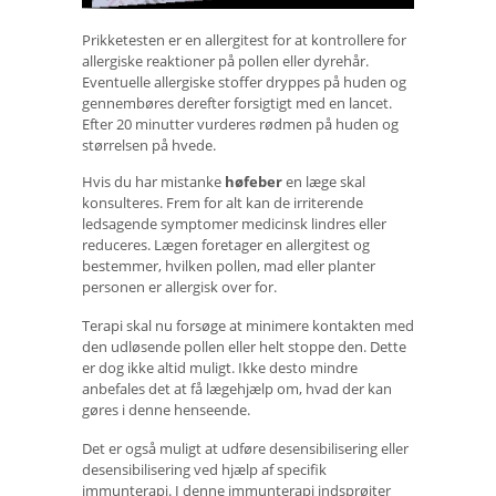
Prikketesten er en allergitest for at kontrollere for
allergiske reaktioner på pollen eller dyrehår.
Eventuelle allergiske stoffer dryppes på huden og
gennembøres derefter forsigtigt med en lancet.
Efter 20 minutter vurderes rødmen på huden og
størrelsen på hvede.
Hvis du har mistanke
høfeber
en læge skal
konsulteres. Frem for alt kan de irriterende
ledsagende symptomer medicinsk lindres eller
reduceres. Lægen foretager en allergitest og
bestemmer, hvilken pollen, mad eller planter
personen er allergisk over for.
Terapi skal nu forsøge at minimere kontakten med
den udløsende pollen eller helt stoppe den. Dette
er dog ikke altid muligt. Ikke desto mindre
anbefales det at få lægehjælp om, hvad der kan
gøres i denne henseende.
Det er også muligt at udføre desensibilisering eller
desensibilisering ved hjælp af specifik
immunterapi. I denne immunterapi indsprøjter