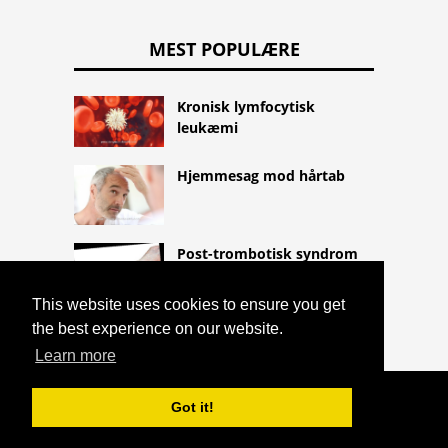
MEST POPULÆRE
Kronisk lymfocytisk
leukæmi
Hjemmesag mod hårtab
Post-trombotisk syndrom
This website uses cookies to ensure you get
the best experience on our website.
Learn more
COPYRIGHT 2026 HTTPS://CQLIFE.NET
Got it!
HØFEBER
^