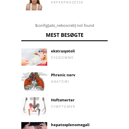
KRPERPROZESSE
$config[ads_neboscreb] not found
MEST BESØGTE
ekstrasystoli
SYGDOMME
Phrenic nerv
ANATOMI
Hoftsmerter
SYMPTOMER
hepatosplenomegali