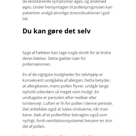
de eksisterende symptomer øges, og åndenød
øges. Under hensyntagen til pollenprognosen kan
patienten undgå alvorlige stresssituationer i god
tid.
Du kan gøre det selv
Syge af høfeber kan tage nogle skridt for at lindre
deres lidelser. Dette gælder især for
pollensæsonen.
En af de vigtigste muligheder for selvhjælp er
konsekvent undgåelse af allergen. Dette betyder,
at allergikeren, mens pollen flyver, undgår lange
ophold udendørs så meget som muligt. En
undtagelse er perioden efter nedbør eller
tordenvejr. Luften er fri for pollen i denne periode.
Det anbefales også at lukke vinduerne, når man
kører. Køb af et pollenfilter betragtes også som
nyttigt, fordi ventilationssystemet bevarer en stor
del af pollen.