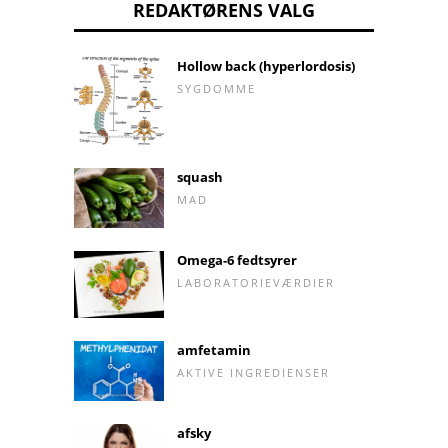
REDAKTØRENS VALG
Hollow back (hyperlordosis)
SYGDOMME
squash
MAD
Omega-6 fedtsyrer
LABORATORIEVÆRDIER
amfetamin
AKTIVE INGREDIENSER
afsky