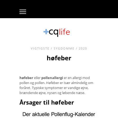
VIGTIGSTE
/
SYGDOMME
/ 2020
høfeber
høfeber
eller
pollenallergi
er en allergi mod
pollen og pollen. Høfeber er især almindelig om
foråret. Typiske symptomer er vandige øjne,
brændende øjne, nysen og løbende næse.
Årsager til høfeber