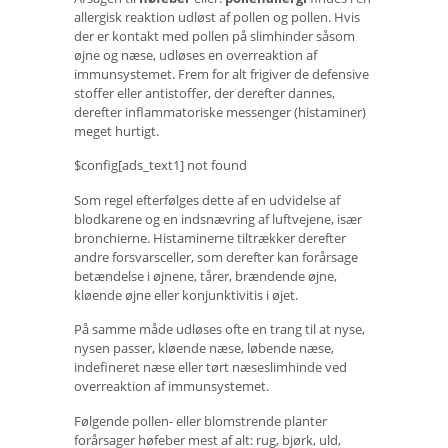
allergisk reaktion udløst af pollen og pollen. Hvis
der er kontakt med pollen på slimhinder såsom
øjne og næse, udløses en overreaktion af
immunsystemet. Frem for alt frigiver de defensive
stoffer eller antistoffer, der derefter dannes,
derefter inflammatoriske messenger (histaminer)
meget hurtigt.
$config[ads_text1] not found
Som regel efterfølges dette af en udvidelse af
blodkarene og en indsnævring af luftvejene, især
bronchierne. Histaminerne tiltrækker derefter
andre forsvarsceller, som derefter kan forårsage
betændelse i øjnene, tårer, brændende øjne,
kløende øjne eller konjunktivitis i øjet.
På samme måde udløses ofte en trang til at nyse,
nysen passer, kløende næse, løbende næse,
indefineret næse eller tørt næseslimhinde ved
overreaktion af immunsystemet.
Følgende pollen- eller blomstrende planter
forårsager høfeber mest af alt: rug, bjørk, uld,