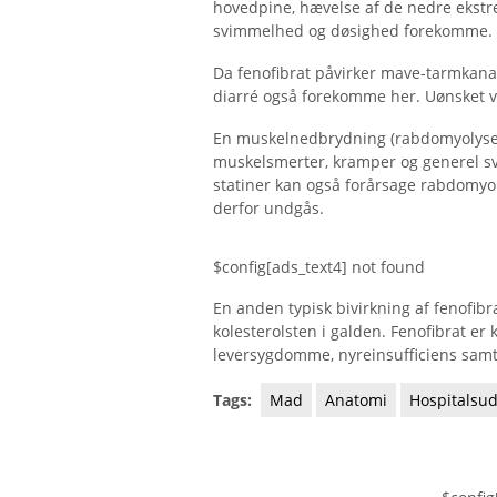
hovedpine, hævelse af de nedre ekstr
svimmelhed og døsighed forekomme.
Da fenofibrat påvirker mave-tarmkanal
diarré også forekomme her. Uønsket 
En muskelnedbrydning (rabdomyolyse) er
muskelsmerter, kramper og generel 
statiner kan også forårsage rabdomyo
derfor undgås.
$config[ads_text4] not found
En anden typisk bivirkning af fenofibra
kolesterolsten i galden. Fenofibrat e
leversygdomme, nyreinsufficiens sam
Tags:
Mad
Anatomi
Hospitalsud