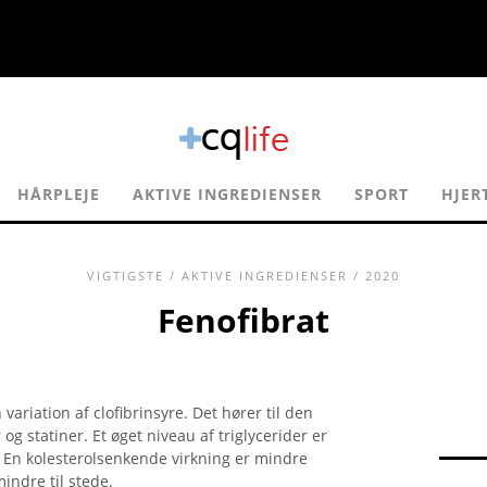
HÅRPLEJE
AKTIVE INGREDIENSER
SPORT
HJER
VIGTIGSTE
/
AKTIVE INGREDIENSER
/ 2020
Fenofibrat
variation af clofibrinsyre. Det hører til den
g statiner. Et øget niveau af triglycerider er
m. En kolesterolsenkende virkning er mindre
indre til stede.