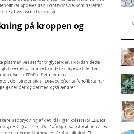
f fenofibrat opdeles den i clofibrinsyre, som derefter
usteres, hvis nyren beskadiges.
kning på kroppen og
$
nke plasmaniveauet for triglycerider. Hvordan dette
tigt. Ikke desto mindre kan det antages, at det har
ibrat aktiverer PPARa. Dette er den
or, der binder sig til DNA'et, efter at fenofibrat har
nogle gener der og dermed også ændrer
kere nedbrydning af det "dårlige" kolesterol-LDL (ca.
ning i HDL (ca. 10%). Det "dårlige" kolesterol henvises
arene og dermed forårsager åreforkalkning. Til