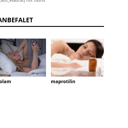
[ads_kvadrat] not found
ANBEFALET
zolam
maprotilin
Sympa