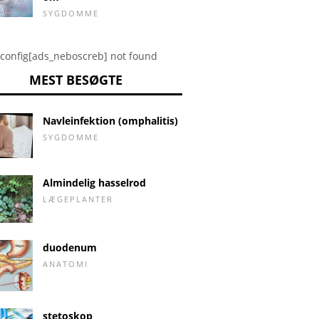
SYGDOMME
config[ads_neboscreb] not found
MEST BESØGTE
Navleinfektion (omphalitis)
SYGDOMME
Almindelig hasselrod
LÆGEPLANTER
duodenum
ANATOMI
stetoskop