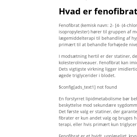
Hvad er fenofibra
Fenofibrat (kemisk navn: 2- [4- (4-ch
isopropylester) hører til gruppen af ​
lægemiddelterapi til behandling af hy
primært til at behandle forhøjede nive
I modsætning hertil er der statiner, d
kolesterolniveauer. Fenofibrat kan imid
Dets vigtigste virkning ligger imidlert
øgede triglycerider i blodet.
$config[ads_text1] not found
En forstyrret lipidmetabolisme bør be
beskyttelse mod sekundære sygdomme
Det første valg er statiner, der garan
fibrater er kun andet valg og bruges h
terapi, eller hvis primært kun triglycer
Fenofibrat er et hvidt, uopløseligt, k