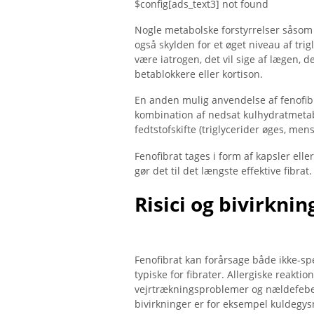
$config[ads_text3] not found
Nogle metabolske forstyrrelser såso
også skylden for et øget niveau af tr
være iatrogen, det vil sige af lægen,
betablokkere eller kortison.
En anden mulig anvendelse af fenofibr
kombination af nedsat kulhydratmetab
fedtstofskifte (triglycerider øges, me
Fenofibrat tages i form af kapsler elle
gør det til det længste effektive fibra
Risici og bivirknin
Fenofibrat kan forårsage både ikke-spec
typiske for fibrater. Allergiske reakti
vejrtrækningsproblemer og nældefeber
bivirkninger er for eksempel kuldegys