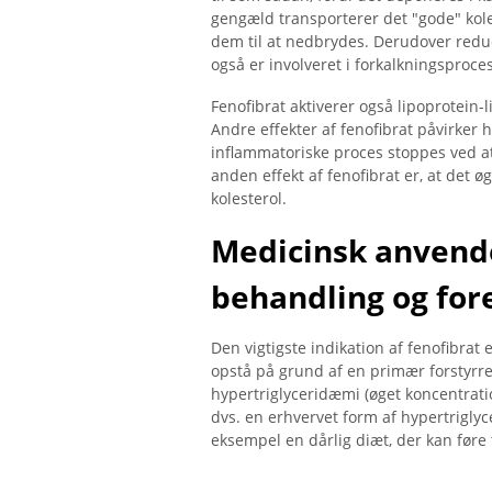
gengæld transporterer det "gode" kole
dem til at nedbrydes. Derudover reduce
også er involveret i forkalkningsproce
Fenofibrat aktiverer også lipoprotein-
Andre effekter af fenofibrat påvirker
inflammatoriske proces stoppes ved at
anden effekt af fenofibrat er, at det ø
kolesterol.
Medicinsk anvende
behandling og for
Den vigtigste indikation af fenofibrat e
opstå på grund af en primær forstyrre
hypertriglyceridæmi (øget koncentration
dvs. en erhvervet form af hypertriglyc
eksempel en dårlig diæt, der kan føre