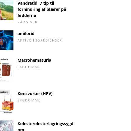
Vandretid: 7 tip til
forhindring af blærer på
fødderne
RÅDGIVER
amilorid
AKTIVE INGREDIENSER
Macrohematuria
SYGDOMME
Kønsvorter (HPV)
SYGDOMME
Kolesterolesterlagringssygd
om