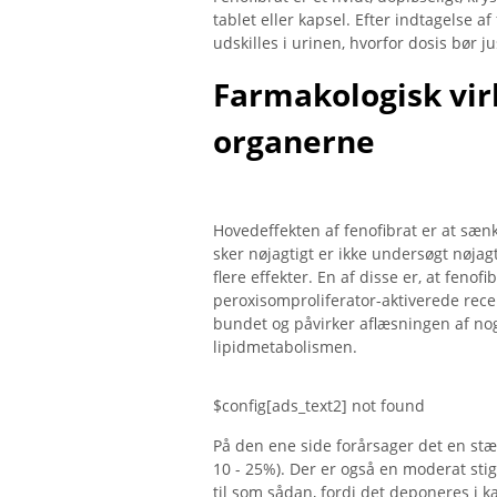
tablet eller kapsel. Efter indtagelse a
udskilles i urinen, hvorfor dosis bør j
Farmakologisk vir
organerne
Hovedeffekten af ​​fenofibrat er at sæ
sker nøjagtigt er ikke undersøgt nøjag
flere effekter. En af disse er, at fenof
peroxisomproliferator-aktiverede recept
bundet og påvirker aflæsningen af ​​
lipidmetabolismen.
$config[ads_text2] not found
På den ene side forårsager det en stær
10 - 25%). Der er også en moderat stig
til som sådan, fordi det deponeres i k