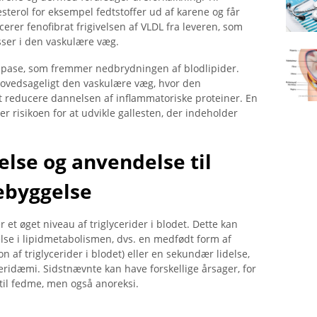
sterol for eksempel fedtstoffer ud af karene og får
rer fenofibrat frigivelsen af ​​VLDL fra leveren, som
sser i den vaskulære væg.
lipase, som fremmer nedbrydningen af ​​blodlipider.
 hovedsageligt den vaskulære væg, hvor den
 reducere dannelsen af ​​inflammatoriske proteiner. En
ger risikoen for at udvikle gallesten, der indeholder
lse og anvendelse til
ebyggelse
r et øget niveau af triglycerider i blodet. Dette kan
lse i lipidmetabolismen, dvs. en medfødt form af
 af triglycerider i blodet) eller en sekundær lidelse,
eridæmi. Sidstnævnte kan have forskellige årsager, for
 til fedme, men også anoreksi.