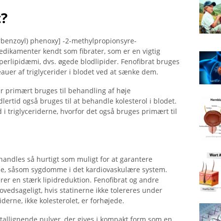
t?
lorbenzoyl) phenoxy] -2-methylpropionsyre-
​medikamenter kendt som fibrater, som er en vigtig
perlipidæmi, dvs. øgede blodlipider. Fenofibrat bruges
auer af triglycerider i blodet ved at sænke dem.
er primært bruges til behandling af høje
lertid også bruges til at behandle kolesterol i blodet.
id i triglyceriderne, hvorfor det også bruges primært til
handles så hurtigt som muligt for at garantere
, såsom sygdomme i det kardiovaskulære system.
terer en stærk lipidreduktion. Fenofibrat og andre
ovedsageligt, hvis statinerne ikke tolereres under
iderne, ikke kolesterolet, er forhøjede.
rystallignende pulver, der gives i kompakt form som en