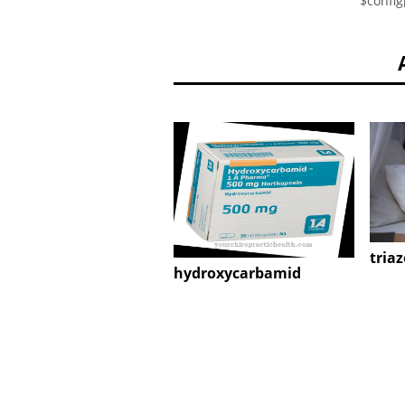
$config
tria
hydroxycarbamid