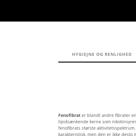
HYGIEJNE OG RENLIGHED
Fenofibrat
er blandt andre fibrater en 
lipidsænkende kerne som nikotinsyrer o
fenofibrats største aktivitetsspektru
karakteristisk, men den er ikke desto m