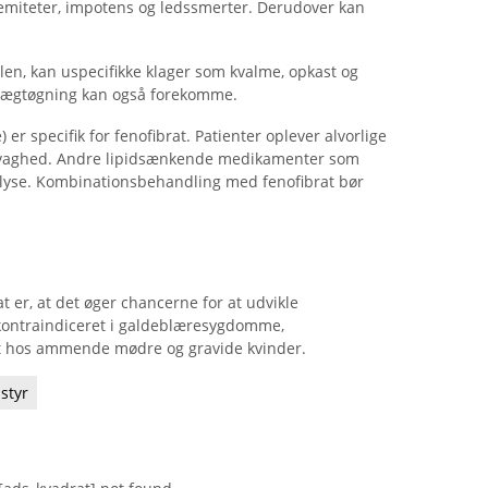
emiteter, impotens og ledssmerter. Derudover kan
en, kan uspecifikke klager som kvalme, opkast og
vægtøgning kan også forekomme.
 specifik for fenofibrat. Patienter oplever alvorlige
svaghed. Andre lipidsænkende medikamenter som
lyse. Kombinationsbehandling med fenofibrat bør
t er, at det øger chancerne for at udvikle
r kontraindiceret i galdeblæresygdomme,
t hos ammende mødre og gravide kvinder.
styr