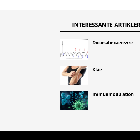
INTERESSANTE ARTIKLE
Docosahexaensyre
Kløe
Immunmodulation