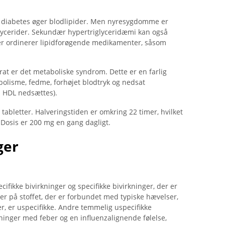
m diabetes øger blodlipider. Men nyresygdomme er
iglycerider. Sekundær hypertriglyceridæmi kan også
 der ordinerer lipidforøgende medikamenter, såsom
at er det metaboliske syndrom. Dette er en farlig
olisme, fedme, forhøjet blodtryk og nedsat
ns HDL nedsættes).
r tabletter. Halveringstiden er omkring 22 timer, hvilket
t. Dosis er 200 mg en gang dagligt.
ger
ifikke bivirkninger og specifikke bivirkninger, der er
oner på stoffet, der er forbundet med typiske hævelser,
, er uspecifikke. Andre temmelig uspecifikke
ninger med feber og en influenzalignende følelse,