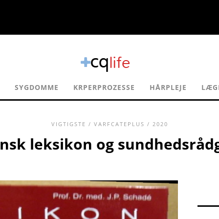
SYGDOMME
KRPERPROZESSE
HÅRPLEJE
LÆG
VIGTIGSTE
/
VARFCATEPLUS
/ 2020
nsk leksikon og sundhedsråd