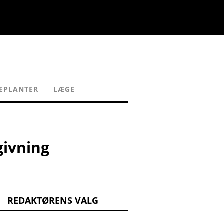
EPLANTER
LÆGE
givning
REDAKTØRENS VALG