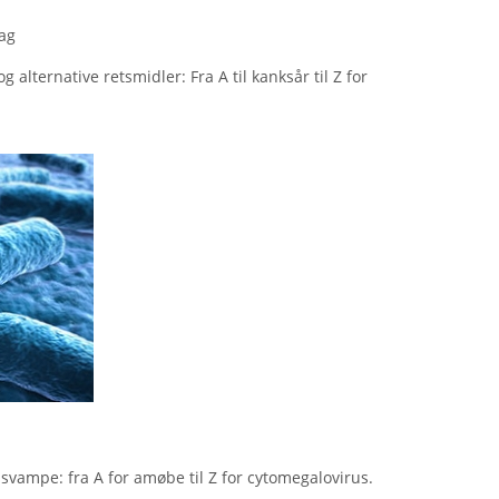
ag
alternative retsmidler: Fra A til kanksår til Z for
g svampe: fra A for amøbe til Z for cytomegalovirus.