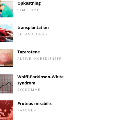
Opkastning
SYMPTOMER
transplantation
BEHANDLINGER
Tazarotene
AKTIVE INGREDIENSER
Wolff-Parkinson-White
syndrom
SYGDOMME
Proteus mirabilis
PATOGEN