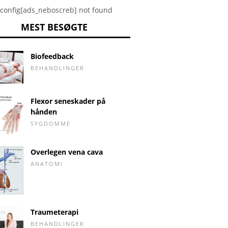
config[ads_neboscreb] not found
MEST BESØGTE
Biofeedback
BEHANDLINGER
Flexor seneskader på
hånden
SYGDOMME
Overlegen vena cava
ANATOMI
Traumeterapi
BEHANDLINGER