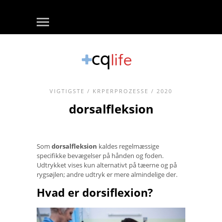
VIGTIGSTE
/
KRPERPROZESSE
/ 2020
dorsalfleksion
Som
dorsalfleksion
kaldes regelmæssige
specifikke bevægelser på hånden og foden.
Udtrykket vises kun alternativt på tæerne og på
rygsøjlen; andre udtryk er mere almindelige der.
Hvad er dorsiflexion?