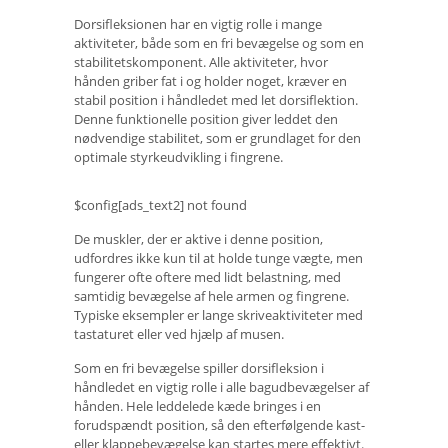
Dorsifleksionen har en vigtig rolle i mange
aktiviteter, både som en fri bevægelse og som en
stabilitetskomponent. Alle aktiviteter, hvor
hånden griber fat i og holder noget, kræver en
stabil position i håndledet med let dorsiflektion.
Denne funktionelle position giver leddet den
nødvendige stabilitet, som er grundlaget for den
optimale styrkeudvikling i fingrene.
$config[ads_text2] not found
De muskler, der er aktive i denne position,
udfordres ikke kun til at holde tunge vægte, men
fungerer ofte oftere med lidt belastning, med
samtidig bevægelse af hele armen og fingrene.
Typiske eksempler er lange skriveaktiviteter med
tastaturet eller ved hjælp af musen.
Som en fri bevægelse spiller dorsifleksion i
håndledet en vigtig rolle i alle bagudbevægelser af
hånden. Hele leddelede kæde bringes i en
forudspændt position, så den efterfølgende kast-
eller klappebevægelse kan startes mere effektivt.