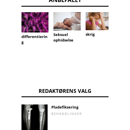
Radial
skrig
Seksuel
differentierin
bortfø
ophidselse
g
REDAKTØRENS VALG
Pladefiksering
BEHANDLINGER