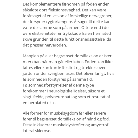
Det komplementære fænomen på foden er den
såkaldte dorsifleksionssvaghed. Det kan være
forårsaget af en læsion af forskellige nervegrener,
der forsyner rygforlængere. Årsager til dette kan
være de samme som på armen. Oftere end i de
øvre ekstremiteter er trykskade fra en herniated
skive grunden til dette funktionsnedsættelse, da
det presser nerveroden.
Manglen på eller begrænset dorsifleksion er især
mærkbar, når man går eller løber. Foden kan ikke
løftes eller kan kun løftes lidt og trækkes over
jorden under svingbenfasen. Det bliver farligt, hvis
følsomheden forstyrres på samme tid.
Følsomhedsforstyrrelser af denne type
forekommer i neurologiske lidelser, såsom et
slagtilfælde, polyneuropati og som et resultat af
en herniated disk.
Alle former for muskelsygdom før eller senere
fører til begrænset dorsifleksion af hånd og fod.
Disse inkluderer muskeldystrofier og amyotrof
lateral sklerose.