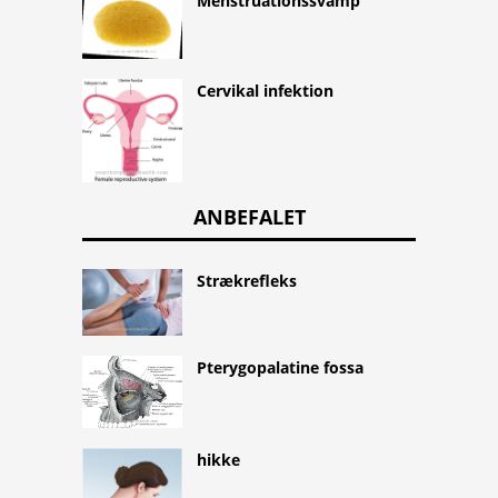
Menstruationssvamp
Cervikal infektion
ANBEFALET
Strækrefleks
Pterygopalatine fossa
hikke