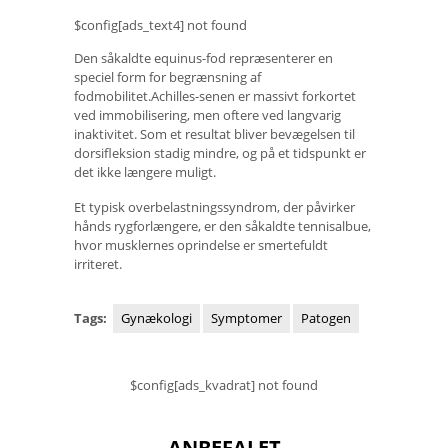
$config[ads_text4] not found
Den såkaldte equinus-fod repræsenterer en
speciel form for begrænsning af
fodmobilitet.Achilles-senen er massivt forkortet
ved immobilisering, men oftere ved langvarig
inaktivitet. Som et resultat bliver bevægelsen til
dorsifleksion stadig mindre, og på et tidspunkt er
det ikke længere muligt.
Et typisk overbelastningssyndrom, der påvirker
hånds rygforlængere, er den såkaldte tennisalbue,
hvor musklernes oprindelse er smertefuldt
irriteret.
Tags:
Gynækologi
Symptomer
Patogen
$config[ads_kvadrat] not found
ANBEFALET