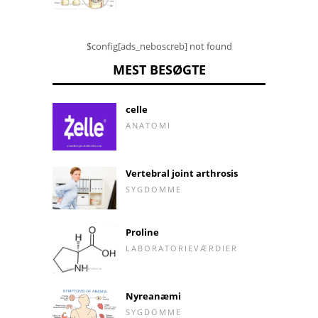
$config[ads_neboscreb] not found
MEST BESØGTE
celle
ANATOMI
Vertebral joint arthrosis
SYGDOMME
Proline
LABORATORIEVÆRDIER
Nyreanæmi
SYGDOMME