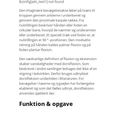
$config[ads_text1] not found
Den imaginære bevægelsesakse løber på tværs til
kroppen gennem anklerne i underbenet og
gennem den proximale karpale række. Fra
nulstillingen beskriver hånden eller foden en
cirkulær bane, hvorpå de nærmer sig underarmen
eller underbenet. Et specielt træk ved foden er, at
nulstillingen er 90 ° -positionen. Den modsatte
retning på hånden kaldes palmar flexion og på
foden plantar flexion.
Den sædvanlige definition af flexion og ekstension
skaber vanskeligheder med dorsiflexion. Som
beskrevet i andre samlinger ledsages det ikke af en
stigning i ledvinklen. Derfor bruges udtrykket
dorsifleksion undertiden i litteraturen. For
bevægelser i tæerne og rygsøjlen har forlængelse
etableret sig som det fælles udtryk, dorsifleksion
anvendes sjældent der.
Funktion & opgave