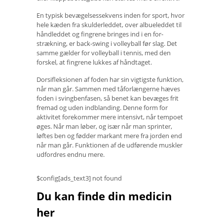
En typisk bevægelsessekvens inden for sport, hvor
hele kæden fra skulderleddet, over albueleddet til
håndleddet og fingrene bringes ind i en for-
strækning, er back-swing i volleyball før slag. Det
samme gælder for volleyball i tennis, med den
forskel, at fingrene lukkes af håndtaget.
Dorsifleksionen af ​​foden har sin vigtigste funktion,
når man går. Sammen med tåforlængerne hæves
foden i svingbenfasen, så benet kan bevæges frit
fremad og uden indblanding. Denne form for
aktivitet forekommer mere intensivt, når tempoet
øges. Når man løber, og især når man sprinter,
løftes ben og fødder markant mere fra jorden end
når man går. Funktionen af ​​de udførende muskler
udfordres endnu mere.
$config[ads_text3] not found
Du kan finde din medicin
her