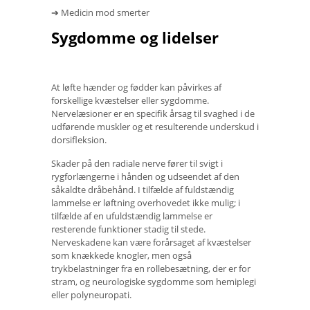
➔ Medicin mod smerter
Sygdomme og lidelser
At løfte hænder og fødder kan påvirkes af
forskellige kvæstelser eller sygdomme.
Nervelæsioner er en specifik årsag til svaghed i de
udførende muskler og et resulterende underskud i
dorsifleksion.
Skader på den radiale nerve fører til svigt i
rygforlængerne i hånden og udseendet af den
såkaldte dråbehånd. I tilfælde af fuldstændig
lammelse er løftning overhovedet ikke mulig; i
tilfælde af en ufuldstændig lammelse er
resterende funktioner stadig til stede.
Nerveskadene kan være forårsaget af kvæstelser
som knækkede knogler, men også
trykbelastninger fra en rollebesætning, der er for
stram, og neurologiske sygdomme som hemiplegi
eller polyneuropati.