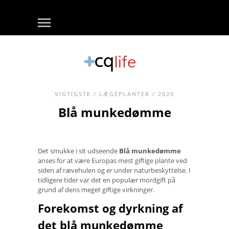
VIGTIGSTE
/
LÆGEPLANTER
/ 2020
Blå munkedømme
Det smukke i sit udseende
Blå munkedømme
anses for at være Europas mest giftige plante ved
siden af ​​rævehulen og er under naturbeskyttelse. I
tidligere tider var det en populær mordgift på
grund af dens meget giftige virkninger.
Forekomst og dyrkning af
det blå munkedømme