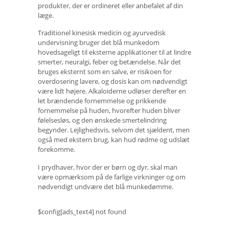
produkter, der er ordineret eller anbefalet af din
læge.
Traditionel kinesisk medicin og ayurvedisk
undervisning bruger det blå munkedom
hovedsageligt til eksterne applikationer til at lindre
smerter, neuralgi, feber og betændelse. Når det
bruges eksternt som en salve, er risikoen for
overdosering lavere, og dosis kan om nødvendigt
være lidt højere. Alkaloiderne udløser derefter en
let brændende fornemmelse og prikkende
fornemmelse på huden, hvorefter huden bliver
følelsesløs, og den ønskede smertelindring
begynder. Lejlighedsvis, selvom det sjældent, men
også med ekstern brug, kan hud rødme og udslæt
forekomme.
I prydhaver, hvor der er børn og dyr, skal man
være opmærksom på de farlige virkninger og om
nødvendigt undvære det blå munkedømme.
$config[ads_text4] not found