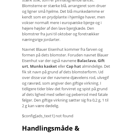
Blomsterne er stærke blå, arrangeret som druer
og ligner små hjelme. Det blå munkedømme er
kendt som en prydplante i hjemlige haver, men
vokser normalt mere i europæiske bjerge og i
højere højder af den lave bjergkæde. Den
blomstrer fra juni til oktober og foretrækker
næringsrige jordarter.
Navnet Blauer Eisenhut kommer fra farven og
formen på dets blomster. Foruden navnet Blauer
Eisenhut var der også navnene
Balaclava
,
Gift
urt
,
Munks kasket
eller
Cap hat
almindelige. Det
fik sit navn på grund af dets blomsterform. Ud
over disse var der navnene djævelens rod, ulvegif
og rævrød, som angiver den giftige virkning. I
tidligere tider blev det forvirret og spist på grund
af dets lighed med selleri og peberrod med fatale
følger. Den giftige virkning sætter sig fra 0,2 g, 1 til
2 g kan være dødelig.
$config[ads_text1] not found
Handlingsmåde &