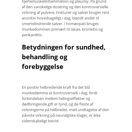
hjertemuskelinflammation og pleurisy. På grund
af den vanskelige dosering og den kontroversielle
virkning af pulvere, tinkturer og salver bruges rent
aconitin hovedsageligt i dag, blandt andet til
smertelindrende salver. I homøopati bruges
munkedommen primært til iskias, bronkitis og
perikarditis.
Betydningen for sundhed,
behandling og
forebyggelse
En positiv helbredende kraft fra det blå
munkedømme er kontroversielt i dag, fordi
forbindelsen mellem helingseffekter og
dødbringende gift er tynd, og de fleste af
virkningerne på helbredet, med undtagelse af den
påviste virkning på neuralgiske klager, er ikke
videnskabeligt bevist.