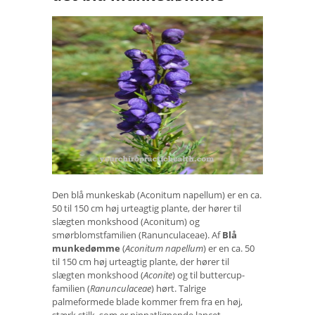
Den blå munkeskab (Aconitum napellum) er en ca.
50 til 150 cm høj urteagtig plante, der hører til
slægten monkshood (Aconitum) og
smørblomstfamilien (Ranunculaceae). Af
Blå
munkedømme
(
Aconitum napellum
) er en ca. 50
til 150 cm høj urteagtig plante, der hører til
slægten monkshood (
Aconite
) og til buttercup-
familien (
Ranunculaceae
) hørt. Talrige
palmeformede blade kommer frem fra en høj,
stærk stilk, som er pinnatlignende lancet.