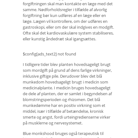
forgiftningen skal man kontakte en læge med det
samme. Nødforholdsregler i tilfælde af alvorlig
forgiftning bør kun udføres af en læge eller en
læge. Lægen vil kontrollere, om der udføres en
gastroskopi, eller om der skal indgives en modgift.
Ofte skal det kardiovaskulære system stabiliseres,
eller kunstig åndedræt skal igangsættes.
$config[ads_text2] not found
I tidligere tider blev planten hovedsageligt brugt
som mordgift på grund af dens farlige virkninger,
inklusive giftige pile. Derudover blev det blå
munkedom hovedsageligt brugt i medicin som
medicinalplante. I medicin bruges hovedsageligt
de dele af planten, der er samlet i begyndelsen af ​​
blomstringsperioden og rhizomen. Det blå
munkedømme har en positiv virkning som et
middel, især i tilfælde af betændelse, kronisk
smerte og angst, fordi urteingredienserne virker
på musklerne og nervesystemet.
Blue monkshood bruges også terapeutisk til