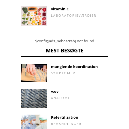
vitamin C
LABORATORIEVÆRDIER
$config[ads_neboscreb] not found
MEST BESØGTE
manglende koordination
SYMPTOMER
væv
ANATOMI
Refertilization
BEHANDLINGER