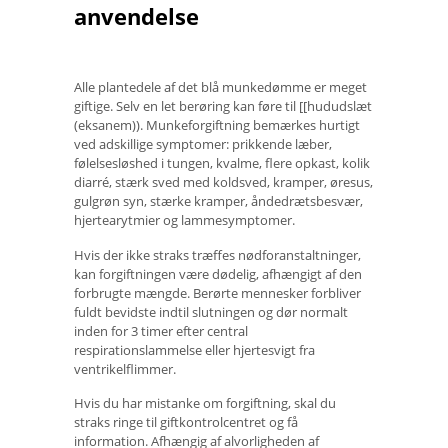
anvendelse
Alle plantedele af det blå munkedømme er meget
giftige. Selv en let berøring kan føre til [[hududslæt
(eksanem)). Munkeforgiftning bemærkes hurtigt
ved adskillige symptomer: prikkende læber,
følelsesløshed i tungen, kvalme, flere opkast, kolik
diarré, stærk sved med koldsved, kramper, øresus,
gulgrøn syn, stærke kramper, åndedrætsbesvær,
hjertearytmier og lammesymptomer.
Hvis der ikke straks træffes nødforanstaltninger,
kan forgiftningen være dødelig, afhængigt af den
forbrugte mængde. Berørte mennesker forbliver
fuldt bevidste indtil slutningen og dør normalt
inden for 3 timer efter central
respirationslammelse eller hjertesvigt fra
ventrikelflimmer.
Hvis du har mistanke om forgiftning, skal du
straks ringe til giftkontrolcentret og få
information. Afhængig af alvorligheden af ​​