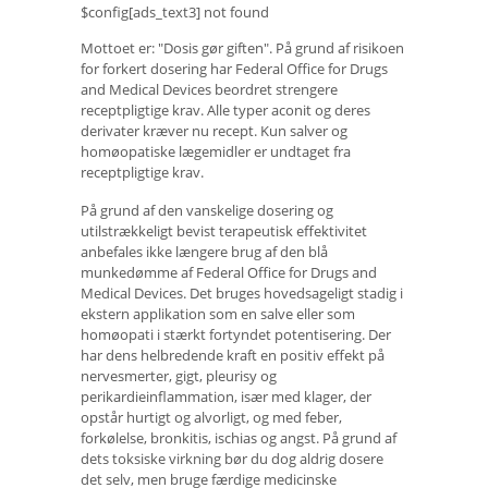
$config[ads_text3] not found
Mottoet er: "Dosis gør giften". På grund af risikoen
for forkert dosering har Federal Office for Drugs
and Medical Devices beordret strengere
receptpligtige krav. Alle typer aconit og deres
derivater kræver nu recept. Kun salver og
homøopatiske lægemidler er undtaget fra
receptpligtige krav.
På grund af den vanskelige dosering og
utilstrækkeligt bevist terapeutisk effektivitet
anbefales ikke længere brug af den blå
munkedømme af Federal Office for Drugs and
Medical Devices. Det bruges hovedsageligt stadig i
ekstern applikation som en salve eller som
homøopati i stærkt fortyndet potentisering. Der
har dens helbredende kraft en positiv effekt på
nervesmerter, gigt, pleurisy og
perikardieinflammation, især med klager, der
opstår hurtigt og alvorligt, og med feber,
forkølelse, bronkitis, ischias og angst. På grund af
dets toksiske virkning bør du dog aldrig dosere
det selv, men bruge færdige medicinske