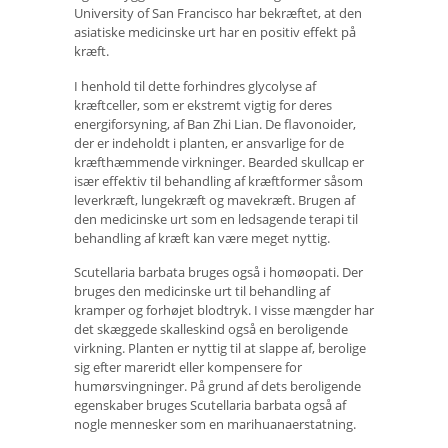
University of San Francisco har bekræftet, at den
asiatiske medicinske urt har en positiv effekt på
kræft.
I henhold til dette forhindres glycolyse af
kræftceller, som er ekstremt vigtig for deres
energiforsyning, af Ban Zhi Lian. De flavonoider,
der er indeholdt i planten, er ansvarlige for de
kræfthæmmende virkninger. Bearded skullcap er
især effektiv til behandling af kræftformer såsom
leverkræft, lungekræft og mavekræft. Brugen af ​​
den medicinske urt som en ledsagende terapi til
behandling af kræft kan være meget nyttig.
Scutellaria barbata bruges også i homøopati. Der
bruges den medicinske urt til behandling af
kramper og forhøjet blodtryk. I visse mængder har
det skæggede skalleskind også en beroligende
virkning. Planten er nyttig til at slappe af, berolige
sig efter mareridt eller kompensere for
humørsvingninger. På grund af dets beroligende
egenskaber bruges Scutellaria barbata også af
nogle mennesker som en marihuanaerstatning.