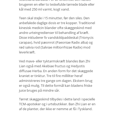
brugeren en eller to teskefulde tørrede blade eller
kål med 250 ml varmt, kogt vand.
Teen skal stejle i 15 minutter, før den siles. Den
anbefalede daglige dosis er tre kopper. Traditionel
kinesisk medicin blander ofte skæggeskind med
andre urteingredienser til behandling af kræft.
Disse inkluderer fx vandskildpaddeskal (Trionycis
carapax), hvid pæonrot (Paeoniae Radix alba) og
rød salvia rod (Salviae miltiorrhizae Radix) mod
leverkræft.
Ved mave- eller tyktarmskræft blandes Ban Zhi
Lian også med Akebiae fructus og Hedyotis
diffusae Herba. En anden form for det skæggede
kraniet er tinktur. Tre til fire milliliter heraf
administreres tre gange om dagen. Ekstern brug
er også mulig. Til dette formål kan bladens friske
juice bruges på mindre sår.
Tørret skæggeskind tilbydes i dette land i specielle
TCM-apoteker og i urtebutikker. Ban Zhi Lian er en
af ​​de planter, der ikke er nemme at få i Tyskland.