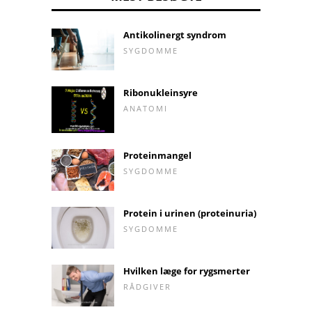
Antikolinergt syndrom
SYGDOMME
Ribonukleinsyre
ANATOMI
Proteinmangel
SYGDOMME
Protein i urinen (proteinuria)
SYGDOMME
Hvilken læge for rygsmerter
RÅDGIVER