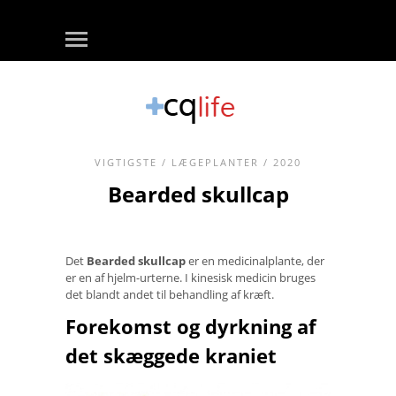
VIGTIGSTE
/
LÆGEPLANTER
/ 2020
Bearded skullcap
Det
Bearded skullcap
er en medicinalplante, der
er en af ​​hjelm-urterne. I kinesisk medicin bruges
det blandt andet til behandling af kræft.
Forekomst og dyrkning af
det skæggede kraniet