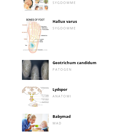
SYGDOMME
Hallux varus
SYGDOMME
Geotrichum candidum
PATOGEN
Lydspor
ANATOMI
Babymad
MAD