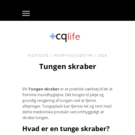
VIGTIGSTE
/
HOSPITALSUDSTYR
/ 2020
Tungen skraber
EN
Tungen skraber
er et praktisk værktøj til let at
fremme mundhygiejne. Det bruges til pleje og
grundig rengøring af tungen ved at fjerne
aflejringer. Tungeplack kan fjernes let og rent med
dette medicinske produkt ved omhyggeligt at
skrabe tungen.
Hvad er en tunge skraber?