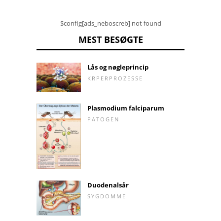
$config[ads_neboscreb] not found
MEST BESØGTE
Lås og nøgleprincip
KRPERPROZESSE
Plasmodium falciparum
PATOGEN
Duodenalsår
SYGDOMME