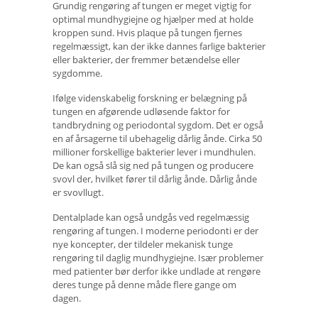
Grundig rengøring af tungen er meget vigtig for
optimal mundhygiejne og hjælper med at holde
kroppen sund. Hvis plaque på tungen fjernes
regelmæssigt, kan der ikke dannes farlige bakterier
eller bakterier, der fremmer betændelse eller
sygdomme.
Ifølge videnskabelig forskning er belægning på
tungen en afgørende udløsende faktor for
tandbrydning og periodontal sygdom. Det er også
en af ​​årsagerne til ubehagelig dårlig ånde. Cirka 50
millioner forskellige bakterier lever i mundhulen.
De kan også slå sig ned på tungen og producere
svovl der, hvilket fører til dårlig ånde. Dårlig ånde
er svovllugt.
Dentalplade kan også undgås ved regelmæssig
rengøring af tungen. I moderne periodonti er der
nye koncepter, der tildeler mekanisk tunge
rengøring til daglig mundhygiejne. Især problemer
med patienter bør derfor ikke undlade at rengøre
deres tunge på denne måde flere gange om
dagen.