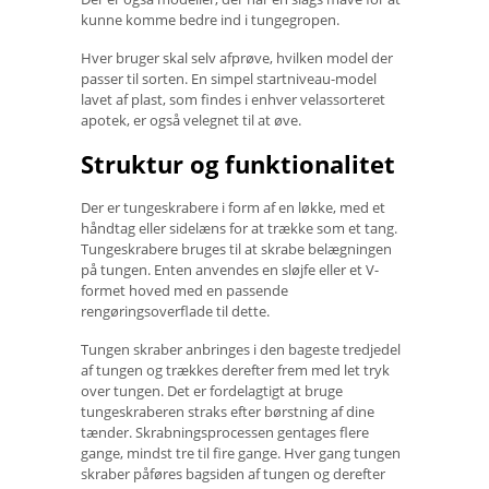
kunne komme bedre ind i tungegropen.
Hver bruger skal selv afprøve, hvilken model der
passer til sorten. En simpel startniveau-model
lavet af plast, som findes i enhver velassorteret
apotek, er også velegnet til at øve.
Struktur og funktionalitet
Der er tungeskrabere i form af en løkke, med et
håndtag eller sidelæns for at trække som et tang.
Tungeskrabere bruges til at skrabe belægningen
på tungen. Enten anvendes en sløjfe eller et V-
formet hoved med en passende
rengøringsoverflade til dette.
Tungen skraber anbringes i den bageste tredjedel
af tungen og trækkes derefter frem med let tryk
over tungen. Det er fordelagtigt at bruge
tungeskraberen straks efter børstning af dine
tænder. Skrabningsprocessen gentages flere
gange, mindst tre til fire gange. Hver gang tungen
skraber påføres bagsiden af ​​tungen og derefter