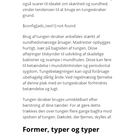
også svarer til idealet om skønhed og sundhed,
vinder tendensen til at bruge en tungeskraber
grund.
$config[ads_text1] not found
Brug af tungen skraber anbefales stærkt af
sundhedsmæssige årsager. Madrester opbygges
hurtigt, især på bagsiden af ​​tungen. Disse
aflejringer tilskynder til udvikling af skadelige
bakterier og svampe i mundhulen. Disse kan føre
til betændelse i mundslimhinden og periodontal
sygdom. Tungebelægningen kan også forårsage
ubehagelig dårlig ånde. Ved regelmæssig fjernelse
af denne plak med en tungeskraber forhindres
betændelse og lugt.
Tungen skraber bruges umiddelbart efter
børstning af dine tænder. For at gøre dette
trækkes den over tungen flere gange bagfra mod
spidsen af ​​tungen. Dækslet, der fjernes, skylles af.
Former, typer og typer