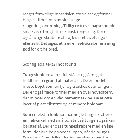
Meget forskellige materialer, størrelser og former
bruges til den mekaniske tunge-
rengøringsanordning. Tidligere blev smagsmadede
små kviste brugt til mekanisk rengøring. Der er
også tunge skrabere af høj kvalitet lavet af guld
eller sølv. Det siges, at især en sølvskraber er særlig
god for dit helbred.
$config[ads_text2] not found
Tungeskrabere af rustfrit stål er også meget
holdbare på grund af materialet. De er for det
meste bøjet som en fjer og trækkes over tungen.
Der er også flade former med en oval hovedform,
der minder om en våd barbermaskine. De er ofte
lavet af plast eller træ og er mindre holdbare.
Som en ekstra funktion har nogle tungeskrabere
en halvcirkel med små børster, så tungen også kan
børstes af. Der er også tungeskrabere med en lige
form, der kun bøjes over tungen, når de bruges.
Der er også modeller, der har en slags mave for at