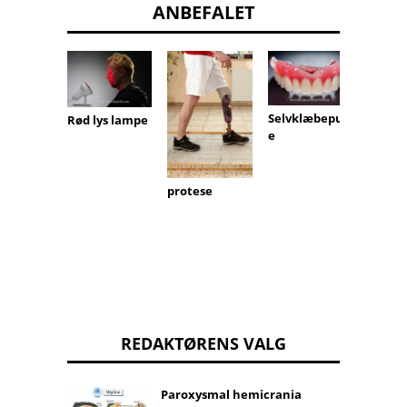
ANBEFALET
Selvklæbepud
Rød lys lampe
Ultral
e
tandb
protese
REDAKTØRENS VALG
Paroxysmal hemicrania