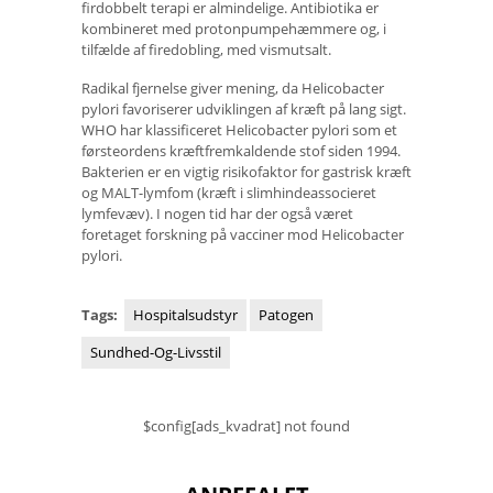
firdobbelt terapi er almindelige. Antibiotika er
kombineret med protonpumpehæmmere og, i
tilfælde af firedobling, med vismutsalt.
Radikal fjernelse giver mening, da Helicobacter
pylori favoriserer udviklingen af ​​kræft på lang sigt.
WHO har klassificeret Helicobacter pylori som et
førsteordens kræftfremkaldende stof siden 1994.
Bakterien er en vigtig risikofaktor for gastrisk kræft
og MALT-lymfom (kræft i slimhindeassocieret
lymfevæv). I nogen tid har der også været
foretaget forskning på vacciner mod Helicobacter
pylori.
Tags:
Hospitalsudstyr
Patogen
Sundhed-Og-Livsstil
$config[ads_kvadrat] not found