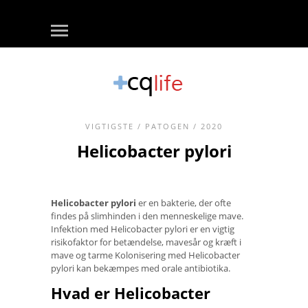
VIGTIGSTE
/
PATOGEN
/ 2020
Helicobacter pylori
Helicobacter pylori
er en bakterie, der ofte
findes på slimhinden i den menneskelige mave.
Infektion med Helicobacter pylori er en vigtig
risikofaktor for betændelse, mavesår og kræft i
mave og tarme Kolonisering med Helicobacter
pylori kan bekæmpes med orale antibiotika.
Hvad er Helicobacter