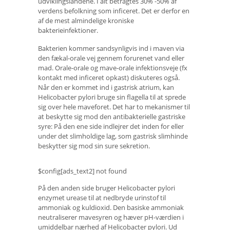
udviklingslandene. I alt betragtes 30% -50% af
verdens befolkning som inficeret. Det er derfor en
af ​​de mest almindelige kroniske
bakterieinfektioner.
Bakterien kommer sandsynligvis ind i maven via
den fækal-orale vej gennem forurenet vand eller
mad. Orale-orale og mave-orale infektionsveje (fx
kontakt med inficeret opkast) diskuteres også.
Når den er kommet ind i gastrisk atrium, kan
Helicobacter pylori bruge sin flagella til at sprede
sig over hele maveforet. Det har to mekanismer til
at beskytte sig mod den antibakterielle gastriske
syre: På den ene side indlejrer det inden for eller
under det slimholdige lag, som gastrisk slimhinde
beskytter sig mod sin sure sekretion.
$config[ads_text2] not found
På den anden side bruger Helicobacter pylori
enzymet urease til at nedbryde urinstof til
ammoniak og kuldioxid. Den basiske ammoniak
neutraliserer mavesyren og hæver pH-værdien i
umiddelbar nærhed af Helicobacter pylori. Ud