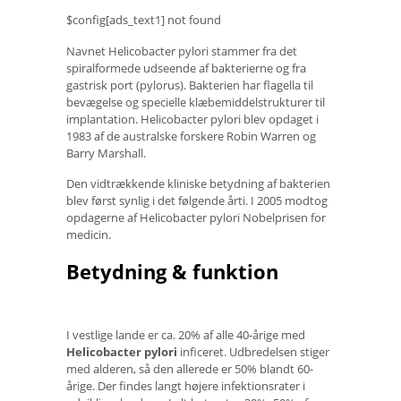
$config[ads_text1] not found
Navnet Helicobacter pylori stammer fra det
spiralformede udseende af bakterierne og fra
gastrisk port (pylorus). Bakterien har flagella til
bevægelse og specielle klæbemiddelstrukturer til
implantation. Helicobacter pylori blev opdaget i
1983 af de australske forskere Robin Warren og
Barry Marshall.
Den vidtrækkende kliniske betydning af bakterien
blev først synlig i det følgende årti. I 2005 modtog
opdagerne af Helicobacter pylori Nobelprisen for
medicin.
Betydning & funktion
I vestlige lande er ca. 20% af alle 40-årige med
Helicobacter pylori
inficeret. Udbredelsen stiger
med alderen, så den allerede er 50% blandt 60-
årige. Der findes langt højere infektionsrater i