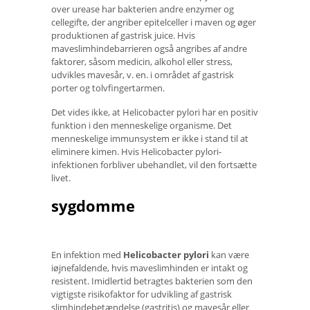
over urease har bakterien andre enzymer og
cellegifte, der angriber epitelceller i maven og øger
produktionen af ​​gastrisk juice. Hvis
maveslimhindebarrieren også angribes af andre
faktorer, såsom medicin, alkohol eller stress,
udvikles mavesår, v. en. i området af gastrisk
porter og tolvfingertarmen.
Det vides ikke, at Helicobacter pylori har en positiv
funktion i den menneskelige organisme. Det
menneskelige immunsystem er ikke i stand til at
eliminere kimen. Hvis Helicobacter pylori-
infektionen forbliver ubehandlet, vil den fortsætte
livet.
sygdomme
En infektion med
Helicobacter pylori
kan være
iøjnefaldende, hvis maveslimhinden er intakt og
resistent. Imidlertid betragtes bakterien som den
vigtigste risikofaktor for udvikling af gastrisk
slimhindebetændelse (gastritis) og mavesår eller