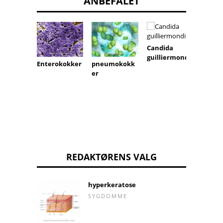
ANBEFALET
Candida
guilliermondii
Enterokokker
pneumokokk
Pasteu
er
REDAKTØRENS VALG
hyperkeratose
SYGDOMME