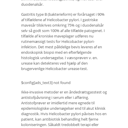
duodenalsår.
Gastritis type B (bakterieform) er forårsaget i 90%
af tilfældene af Helicobacter pylori. I gastriske
mavesår tilskrives omkring 75% og i duodenalsår
selv så godt som 100% af alle tilfælde patogenet. I
tilfælde af kroniske maveplager udføres nu
rutinemæssigt tests for Helicobacter pylori-
infektion. Det mest pålidelige bevis leveres af en
endoskopisk biopsi med en efterfølgende
histologisk undersøgelse. I vævsprøven v. en.
urease kan detekteres ved hjælp af den
brugervenlige Helicobacter urease-test.
$config[ads_text3] not found
Ikke-invasive metoder er en åndedrætsgasstest og
antistofpåvisning i serum eller i afføring.
Antistofprøver er imidlertid mere egnede til
epidemiologiske undersøgelser end til akut klinisk
diagnostik. Hvis Helicobacter pylori påvises hos en
patient, kan antibiotisk behandling helt fjerne
koloniseringen. Såkaldt tredobbelt terapi eller