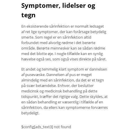
Symptomer, lidelser og
tegn
En eksisterende sårinfektion er normalt ledsaget
af ret lige symptomer, der kan forårsage betydelig
smerte. Som regel er en sårinfektion altid
forbundet med alvorlig rødme i det berørte
område. Berørte mennesker kan se sådan rødme
med det blotte øje. I nogle tilfælde kan en synlig
hævelse også ses, som også vises direkte på såret.
Et andet og temmelig klart symptom er dannelsen
af ​​pusevæske. Dannelsen af ​​pus er meget
almindelig med en sårinfektion, da det er et tegn
på svær betændelse. Enhver, der beslutter
medicinsk og medicinsk behandling på dette
tidspunkt, træffer det rigtige valg. Dette skyldes, at
en sådan behandling er væsentlig i tilfælde af en
sårinfektion, da ellers kan symptomerne forværres
betydeligt.
$config[ads_text3] not found