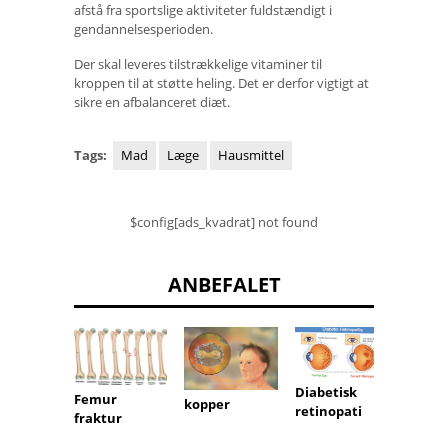
afstå fra sportslige aktiviteter fuldstændigt i
gendannelsesperioden.
Der skal leveres tilstrækkelige vitaminer til
kroppen til at støtte heling. Det er derfor vigtigt at
sikre en afbalanceret diæt.
Tags:
Mad
Læge
Hausmittel
$config[ads_kvadrat] not found
ANBEFALET
Bækk
Diabetisk
Femur
kopper
ens s
retinopati
fraktur