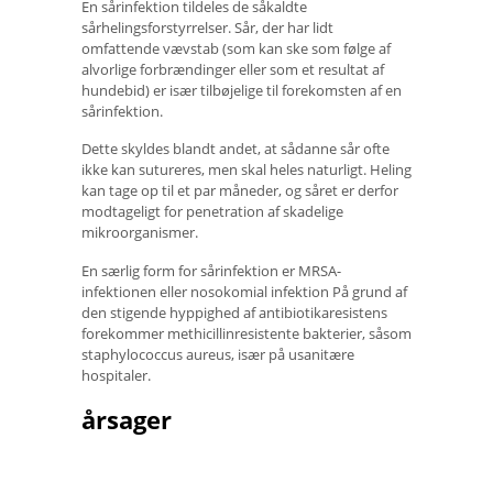
En sårinfektion tildeles de såkaldte
sårhelingsforstyrrelser. Sår, der har lidt
omfattende vævstab (som kan ske som følge af
alvorlige forbrændinger eller som et resultat af
hundebid) er især tilbøjelige til forekomsten af ​​en
sårinfektion.
Dette skyldes blandt andet, at sådanne sår ofte
ikke kan sutureres, men skal heles naturligt. Heling
kan tage op til et par måneder, og såret er derfor
modtageligt for penetration af skadelige
mikroorganismer.
En særlig form for sårinfektion er MRSA-
infektionen eller nosokomial infektion På grund af
den stigende hyppighed af antibiotikaresistens
forekommer methicillinresistente bakterier, såsom
staphylococcus aureus, især på usanitære
hospitaler.
årsager