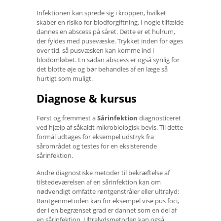
Infektionen kan sprede sig i kroppen, hvilket
skaber en risiko for blodforgiftning. I nogle tilfælde
dannes en abscess på såret. Dette er et hulrum,
der fyldes med pusevæske. Trykket inden for øges
over tid, så pusvæsken kan komme ind i
blodomløbet. En sådan abscess er også synlig for
det blotte øje og bør behandles af en læge så
hurtigt som muligt.
Diagnose & kursus
Først og fremmest a
Sårinfektion
diagnosticeret
ved hjælp af såkaldt mikrobiologisk bevis. Til dette
formål udtages for eksempel udstryk fra
sårområdet og testes for en eksisterende
sårinfektion.
Andre diagnostiske metoder til bekræftelse af
tilstedeværelsen af ​​en sårinfektion kan om
nødvendigt omfatte røntgenstråler eller ultralyd:
Røntgenmetoden kan for eksempel vise pus foci,
der i en begrænset grad er dannet som en del af
en sårinfektion. Ultralydsmetoden kan også