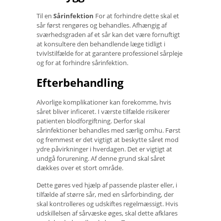
Til en
Sårinfektion
For at forhindre dette skal et
sår først rengøres og behandles. Afhængig af
sværhedsgraden af ​​et sår kan det være fornuftigt
at konsultere den behandlende læge tidligt i
tvivlstilfælde for at garantere professionel sårpleje
og for at forhindre sårinfektion.
Efterbehandling
Alvorlige komplikationer kan forekomme, hvis
såret bliver inficeret. I værste tilfælde risikerer
patienten blodforgiftning. Derfor skal
sårinfektioner behandles med særlig omhu. Først
og fremmest er det vigtigt at beskytte såret mod
ydre påvirkninger i hverdagen. Det er vigtigt at
undgå forurening. Af denne grund skal såret
dækkes over et stort område.
Dette gøres ved hjælp af passende plaster eller, i
tilfælde af større sår, med en sårforbinding, der
skal kontrolleres og udskiftes regelmæssigt. Hvis
udskillelsen af ​​sårvæske øges, skal dette afklares