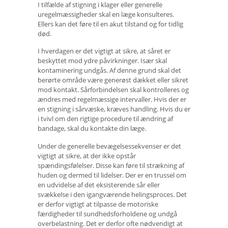
I tilfælde af stigning i klager eller generelle
uregelmæssigheder skal en læge konsulteres.
Ellers kan det føre til en akut tilstand og for tidlig
død.
I hverdagen er det vigtigt at sikre, at såret er
beskyttet mod ydre påvirkninger. Især skal
kontaminering undgås. Af denne grund skal det
berørte område være generøst dækket eller sikret
mod kontakt. Sårforbindelsen skal kontrolleres og
ændres med regelmæssige intervaller. Hvis der er
en stigning i sårvæske, kræves handling. Hvis du er
i tvivl om den rigtige procedure til ændring af
bandage, skal du kontakte din læge.
Under de generelle bevægelsessekvenser er det
vigtigt at sikre, at der ikke opstår
spændingsfølelser. Disse kan føre til strækning af
huden og dermed til lidelser. Der er en trussel om
en udvidelse af det eksisterende sår eller
svækkelse i den igangværende helingsproces. Det
er derfor vigtigt at tilpasse de motoriske
færdigheder til sundhedsforholdene og undgå
overbelastning. Det er derfor ofte nødvendigt at