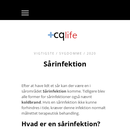
VIGTIGSTE
/
SYGDOMME
/ 2020
Sårinfektion
Efter at have lidt et sår kan der være en i
sårområdet
Sårinfektion
komme. Tidligere blev
alle former for sårinfektioner også nævnt
koldbrand
. Hvis en sårinfektion ikke kunne
forhindres i tide, kræver denne infektion normalt
målrettet terapeutisk behandling.
Hvad er en sårinfektion?