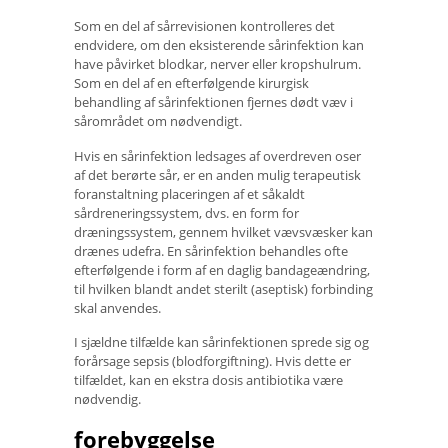
Som en del af sårrevisionen kontrolleres det
endvidere, om den eksisterende sårinfektion kan
have påvirket blodkar, nerver eller kropshulrum.
Som en del af en efterfølgende kirurgisk
behandling af sårinfektionen fjernes dødt væv i
sårområdet om nødvendigt.
Hvis en sårinfektion ledsages af overdreven oser
af det berørte sår, er en anden mulig terapeutisk
foranstaltning placeringen af ​​et såkaldt
sårdreneringssystem, dvs. en form for
dræningssystem, gennem hvilket vævsvæsker kan
drænes udefra. En sårinfektion behandles ofte
efterfølgende i form af en daglig bandageændring,
til hvilken blandt andet sterilt (aseptisk) forbinding
skal anvendes.
I sjældne tilfælde kan sårinfektionen sprede sig og
forårsage sepsis (blodforgiftning). Hvis dette er
tilfældet, kan en ekstra dosis antibiotika være
nødvendig.
forebyggelse