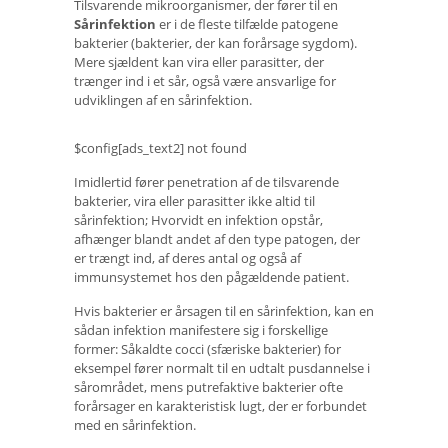
Tilsvarende mikroorganismer, der fører til en
Sårinfektion
er i de fleste tilfælde patogene
bakterier (bakterier, der kan forårsage sygdom).
Mere sjældent kan vira eller parasitter, der
trænger ind i et sår, også være ansvarlige for
udviklingen af ​​en sårinfektion.
$config[ads_text2] not found
Imidlertid fører penetration af de tilsvarende
bakterier, vira eller parasitter ikke altid til
sårinfektion; Hvorvidt en infektion opstår,
afhænger blandt andet af den type patogen, der
er trængt ind, af deres antal og også af
immunsystemet hos den pågældende patient.
Hvis bakterier er årsagen til en sårinfektion, kan en
sådan infektion manifestere sig i forskellige
former: Såkaldte cocci (sfæriske bakterier) for
eksempel fører normalt til en udtalt pusdannelse i
sårområdet, mens putrefaktive bakterier ofte
forårsager en karakteristisk lugt, der er forbundet
med en sårinfektion.