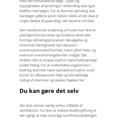
med den behandlende læge. Typen og
hyppigheden af ​​ændringer i forbinding skal også
drøftes med lægen. For at fremme sårheling skal
bandager påføres på en sådan måde, at der ikke er
nogen følelse af spænding i det berørte område.
Den resulterende strækning af huden kan føre til
yderligere forstyrrelser og forstørre såret eller
forringe sårhelingsprocessen. Bevægelse og
motoriske færdigheder bør tilpasses i
overensstemmelse hermed, mens såret heles, og
eventuel overanstrengelse bør undgås. Det
tilrådes ofte at stoppe med at træne fuldstændigt
under heling. For at understøtte organismen i
bedring skal man være opmærksom på en sund
livsstil. En afbalanceret diæt og tilstrækkeligt
indtag af vitaminer og væsker hjælper her
Du kan gøre det selv
Der skal udvises særlig omhu i tilfælde af
sårinfektion. For ikke at risikere blodforgiftning er
det vigtigt at nøje overvåge sundhedsudviklingen.