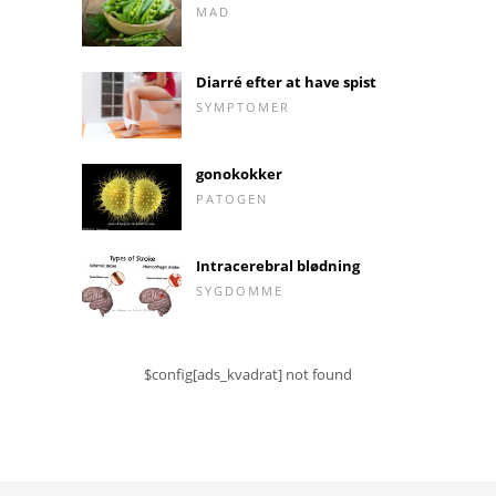
MAD
Diarré efter at have spist
SYMPTOMER
gonokokker
PATOGEN
Intracerebral blødning
SYGDOMME
$config[ads_kvadrat] not found