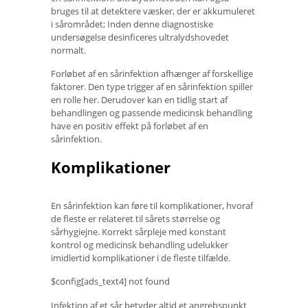
bruges til at detektere væsker, der er akkumuleret
i sårområdet; Inden denne diagnostiske
undersøgelse desinficeres ultralydshovedet
normalt.
Forløbet af en sårinfektion afhænger af forskellige
faktorer. Den type trigger af en sårinfektion spiller
en rolle her. Derudover kan en tidlig start af
behandlingen og passende medicinsk behandling
have en positiv effekt på forløbet af en
sårinfektion.
Komplikationer
En sårinfektion kan føre til komplikationer, hvoraf
de fleste er relateret til sårets størrelse og
sårhygiejne. Korrekt sårpleje med konstant
kontrol og medicinsk behandling udelukker
imidlertid komplikationer i de fleste tilfælde.
$config[ads_text4] not found
Infektion af et sår betyder altid et angrebspunkt