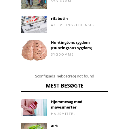
SYGDOMME
rifabutin
AKTIVE INGREDIENSER
Huntingtons sygdom
(Huntingtons sygdom)
SYGDOMME
$config[ads_neboscreb] not found
MEST BESØGTE
Hjemmesag mod
mavesmerter
HAUSMITTEL
ært