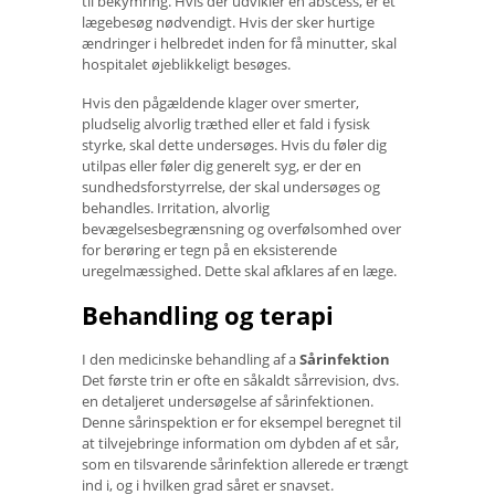
til bekymring. Hvis der udvikler en abscess, er et
lægebesøg nødvendigt. Hvis der sker hurtige
ændringer i helbredet inden for få minutter, skal
hospitalet øjeblikkeligt besøges.
Hvis den pågældende klager over smerter,
pludselig alvorlig træthed eller et fald i fysisk
styrke, skal dette undersøges. Hvis du føler dig
utilpas eller føler dig generelt syg, er der en
sundhedsforstyrrelse, der skal undersøges og
behandles. Irritation, alvorlig
bevægelsesbegrænsning og overfølsomhed over
for berøring er tegn på en eksisterende
uregelmæssighed. Dette skal afklares af en læge.
Behandling og terapi
I den medicinske behandling af a
Sårinfektion
Det første trin er ofte en såkaldt sårrevision, dvs.
en detaljeret undersøgelse af sårinfektionen.
Denne sårinspektion er for eksempel beregnet til
at tilvejebringe information om dybden af ​​et sår,
som en tilsvarende sårinfektion allerede er trængt
ind i, og i hvilken grad såret er snavset.