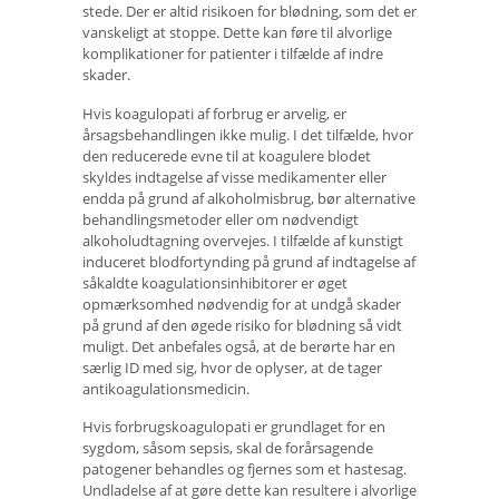
stede. Der er altid risikoen for blødning, som det er
vanskeligt at stoppe. Dette kan føre til alvorlige
komplikationer for patienter i tilfælde af indre
skader.
Hvis koagulopati af forbrug er arvelig, er
årsagsbehandlingen ikke mulig. I det tilfælde, hvor
den reducerede evne til at koagulere blodet
skyldes indtagelse af visse medikamenter eller
endda på grund af alkoholmisbrug, bør alternative
behandlingsmetoder eller om nødvendigt
alkoholudtagning overvejes. I tilfælde af kunstigt
induceret blodfortynding på grund af indtagelse af
såkaldte koagulationsinhibitorer er øget
opmærksomhed nødvendig for at undgå skader
på grund af den øgede risiko for blødning så vidt
muligt. Det anbefales også, at de berørte har en
særlig ID med sig, hvor de oplyser, at de tager
antikoagulationsmedicin.
Hvis forbrugskoagulopati er grundlaget for en
sygdom, såsom sepsis, skal de forårsagende
patogener behandles og fjernes som et hastesag.
Undladelse af at gøre dette kan resultere i alvorlige