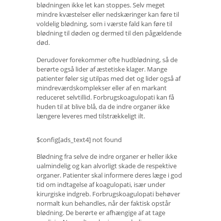
blødningen ikke let kan stoppes. Selv meget
mindre kvæstelser eller nedskæringer kan føre til
voldelig blødning, som i værste fald kan føre til
blødning til døden og dermed til den pågældende
død.
Derudover forekommer ofte hudblødning, så de
berørte også lider af æstetiske klager. Mange
patienter føler sig utilpas med det og lider også af
mindreværdskomplekser eller af en markant
reduceret selvtillid. Forbrugskoagulopati kan få
huden til at blive blå, da de indre organer ikke
længere leveres med tilstrækkeligt ilt.
$config[ads_text4] not found
Blødning fra selve de indre organer er heller ikke
ualmindelig og kan alvorligt skade de respektive
organer. Patienter skal informere deres læge i god
tid om indtagelse af koagulopati, især under
kirurgiske indgreb. Forbrugskoagulopati behøver
normalt kun behandles, når der faktisk opstår
blødning. De berørte er afhængige af at tage