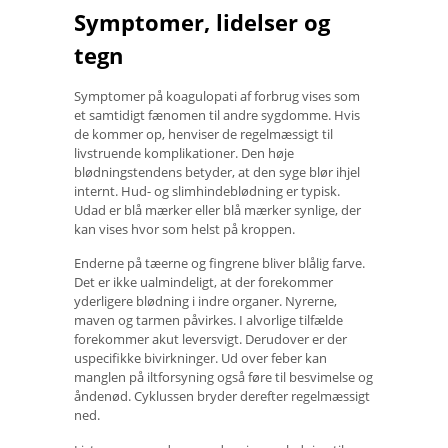
Symptomer, lidelser og
tegn
Symptomer på koagulopati af forbrug vises som
et samtidigt fænomen til andre sygdomme. Hvis
de kommer op, henviser de regelmæssigt til
livstruende komplikationer. Den høje
blødningstendens betyder, at den syge blør ihjel
internt. Hud- og slimhindeblødning er typisk.
Udad er blå mærker eller blå mærker synlige, der
kan vises hvor som helst på kroppen.
Enderne på tæerne og fingrene bliver blålig farve.
Det er ikke ualmindeligt, at der forekommer
yderligere blødning i indre organer. Nyrerne,
maven og tarmen påvirkes. I alvorlige tilfælde
forekommer akut leversvigt. Derudover er der
uspecifikke bivirkninger. Ud over feber kan
manglen på iltforsyning også føre til besvimelse og
åndenød. Cyklussen bryder derefter regelmæssigt
ned.