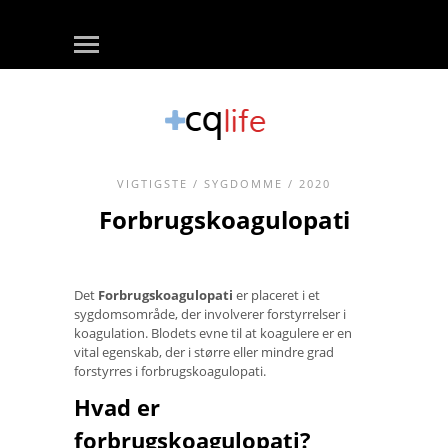
VIGTIGSTE
/
SYGDOMME
/ 2020
Forbrugskoagulopati
Det
Forbrugskoagulopati
er placeret i et
sygdomsområde, der involverer forstyrrelser i
koagulation. Blodets evne til at koagulere er en
vital egenskab, der i større eller mindre grad
forstyrres i forbrugskoagulopati.
Hvad er
forbrugskoagulopati?