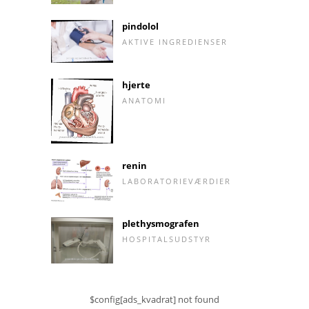
pindolol
AKTIVE INGREDIENSER
hjerte
ANATOMI
renin
LABORATORIEVÆRDIER
plethysmografen
HOSPITALSUDSTYR
$config[ads_kvadrat] not found