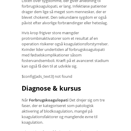
Listen over sygdomme, der giver anledning til
forbrugskoagulopati, er lang. Infektiøse patienter
drager dem lige så meget som mennesker, der er
blevet chokeret. Den sekundære sygdom er også
påvist efter alvorlige forbrændinger eller heteslag.
Hvis krop frigiver store mængder
protrombinaktivatorer som et resultat af en
operation risikerer også koagulationsforstyrrelser.
Kvinder lider undertiden af ​​forbrugskoagulopati
med fødselskomplikationer såsom
fostervandsemboli. Kræft på et avanceret stadium
kan også få den til at udvikle sig.
$config[ads_text3] not found
Diagnose & kursus
Når
Forbrugskoagulopati
Det drejer sig om tre
faser, der er kategoriseret som patologisk
aktivering af blodkoagulation, mangel på
koagulationsfaktorer og manglende evne til
koagulation.