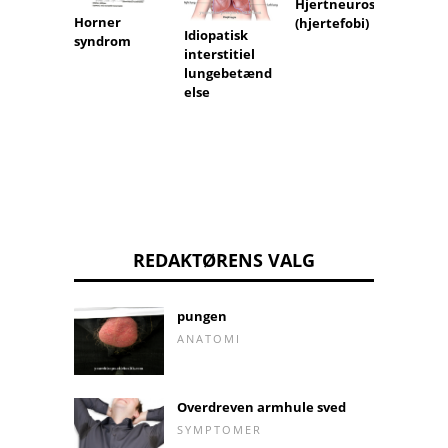
Hjertneurose
Horner
(hjertefobi)
Idiopatisk
syndrom
interstitiel
lungebetænd
else
REDAKTØRENS VALG
pungen
ANATOMI
Overdreven armhule sved
SYMPTOMER