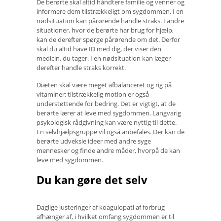
De berørte skal altid håndtere familie og venner og
informere dem tilstrækkeligt om sygdommen. I en
nødsituation kan pårørende handle straks. I andre
situationer, hvor de berørte har brug for hjælp,
kan de derefter spørge pårørende om det. Derfor
skal du altid have ID med dig, der viser den
medicin, du tager. I en nødsituation kan læger
derefter handle straks korrekt.
Diæten skal være meget afbalanceret og rig på
vitaminer; tilstrækkelig motion er også
understøttende for bedring. Det er vigtigt, at de
berørte lærer at leve med sygdommen. Langvarig
psykologisk rådgivning kan være nyttig til dette.
En selvhjælpsgruppe vil også anbefales. Der kan de
berørte udveksle ideer med andre syge
mennesker og finde andre måder, hvorpå de kan
leve med sygdommen.
Du kan gøre det selv
Daglige justeringer af koagulopati af forbrug
afhænger af, i hvilket omfang sygdommen er til