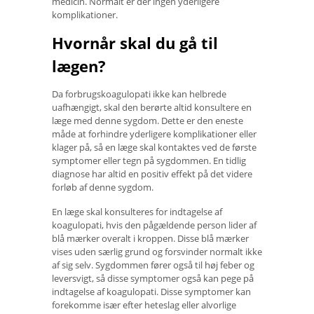
medicin. Normalt er der ingen yderligere
komplikationer.
Hvornår skal du gå til
lægen?
Da forbrugskoagulopati ikke kan helbrede
uafhængigt, skal den berørte altid konsultere en
læge med denne sygdom. Dette er den eneste
måde at forhindre yderligere komplikationer eller
klager på, så en læge skal kontaktes ved de første
symptomer eller tegn på sygdommen. En tidlig
diagnose har altid en positiv effekt på det videre
forløb af denne sygdom.
En læge skal konsulteres for indtagelse af
koagulopati, hvis den pågældende person lider af
blå mærker overalt i kroppen. Disse blå mærker
vises uden særlig grund og forsvinder normalt ikke
af sig selv. Sygdommen fører også til høj feber og
leversvigt, så disse symptomer også kan pege på
indtagelse af koagulopati. Disse symptomer kan
forekomme især efter heteslag eller alvorlige