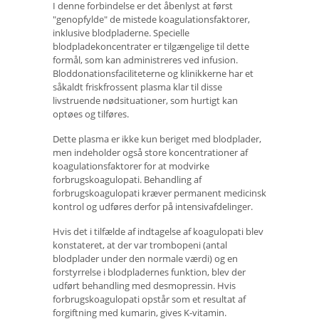
I denne forbindelse er det åbenlyst at først
"genopfylde" de mistede koagulationsfaktorer,
inklusive blodpladerne. Specielle
blodpladekoncentrater er tilgængelige til dette
formål, som kan administreres ved infusion.
Bloddonationsfaciliteterne og klinikkerne har et
såkaldt friskfrossent plasma klar til disse
livstruende nødsituationer, som hurtigt kan
optøes og tilføres.
Dette plasma er ikke kun beriget med blodplader,
men indeholder også store koncentrationer af
koagulationsfaktorer for at modvirke
forbrugskoagulopati. Behandling af
forbrugskoagulopati kræver permanent medicinsk
kontrol og udføres derfor på intensivafdelinger.
Hvis det i tilfælde af indtagelse af koagulopati blev
konstateret, at der var trombopeni (antal
blodplader under den normale værdi) og en
forstyrrelse i blodpladernes funktion, blev der
udført behandling med desmopressin. Hvis
forbrugskoagulopati opstår som et resultat af
forgiftning med kumarin, gives K-vitamin.