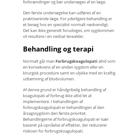
forbrændinger og bør undersøges af en læge.
Den første undersøgelse kan udføres af en
praktiserende læge. For yderligere behandling er
et besøg hos en specialist normalt nødvendigt.
Det kan ikke generelt forudsiges, om sygdommen
vil resultere i en nedsat levealder.
Behandling og terapi
Normalt går man
Forbrugskoagulopati
altid som
en konsekvens af en anden sygdom eller en
kirurgisk procedure samt en ulykke med en kraftig
udtømning af blodvolumen.
Af denne grund er håndgribelig behandling af
koagulopati af forbrug ikke altid let at
implementere. I behandlingen af ​​
forbrugskoagulopati er behandlingen af ​​den
årsagssygdom den første prioritet.
Behandlingerne af forbrugskoagulopati er især
baseret på opnåelse af effekter, der reducerer
risikoen for forbrugskoagulopati.