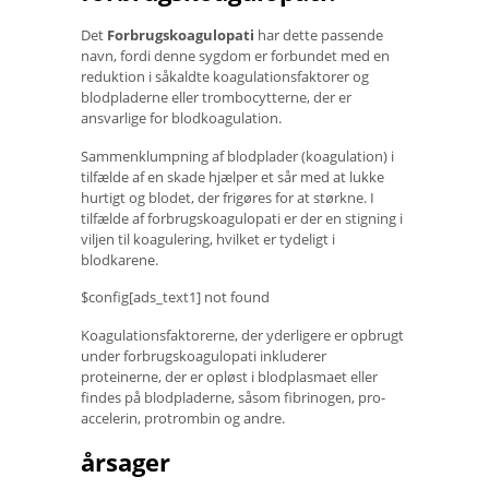
Det
Forbrugskoagulopati
har dette passende
navn, fordi denne sygdom er forbundet med en
reduktion i såkaldte koagulationsfaktorer og
blodpladerne eller trombocytterne, der er
ansvarlige for blodkoagulation.
Sammenklumpning af blodplader (koagulation) i
tilfælde af en skade hjælper et sår med at lukke
hurtigt og blodet, der frigøres for at størkne. I
tilfælde af forbrugskoagulopati er der en stigning i
viljen til koagulering, hvilket er tydeligt i
blodkarene.
$config[ads_text1] not found
Koagulationsfaktorerne, der yderligere er opbrugt
under forbrugskoagulopati inkluderer
proteinerne, der er opløst i blodplasmaet eller
findes på blodpladerne, såsom fibrinogen, pro-
accelerin, protrombin og andre.
årsager