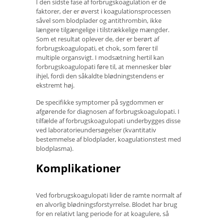
I den sidste fase af forbrugskoagulation er de
faktorer, der er øverst i koagulationsprocessen
såvel som blodplader og antithrombin, ikke
længere tilgængelige i tilstrækkelige mængder.
Som et resultat oplever de, der er berørt af
forbrugskoagulopati, et chok, som fører til
multiple organsvigt. I modsætning hertil kan
forbrugskoagulopati føre til, at mennesker blør
ihjel, fordi den såkaldte blødningstendens er
ekstremt høj.
De specifikke symptomer på sygdommen er
afgørende for diagnosen af ​​forbrugskoagulopati. I
tilfælde af forbrugskoagulopati underbygges disse
ved laboratorieundersøgelser (kvantitativ
bestemmelse af blodplader, koagulationstest med
blodplasma).
Komplikationer
Ved forbrugskoagulopati lider de ramte normalt af
en alvorlig blødningsforstyrrelse. Blodet har brug
for en relativt lang periode for at koagulere, så