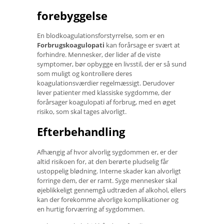
forebyggelse
En blodkoagulationsforstyrrelse, som er en
Forbrugskoagulopati
kan forårsage er svært at
forhindre. Mennesker, der lider af de viste
symptomer, bør opbygge en livsstil, der er så sund
som muligt og kontrollere deres
koagulationsværdier regelmæssigt. Derudover
lever patienter med klassiske sygdomme, der
forårsager koagulopati af forbrug, med en øget
risiko, som skal tages alvorligt.
Efterbehandling
Afhængig af hvor alvorlig sygdommen er, er der
altid risikoen for, at den berørte pludselig får
ustoppelig blødning. Interne skader kan alvorligt
forringe dem, der er ramt. Syge mennesker skal
øjeblikkeligt gennemgå udtræden af ​​alkohol, ellers
kan der forekomme alvorlige komplikationer og
en hurtig forværring af sygdommen.