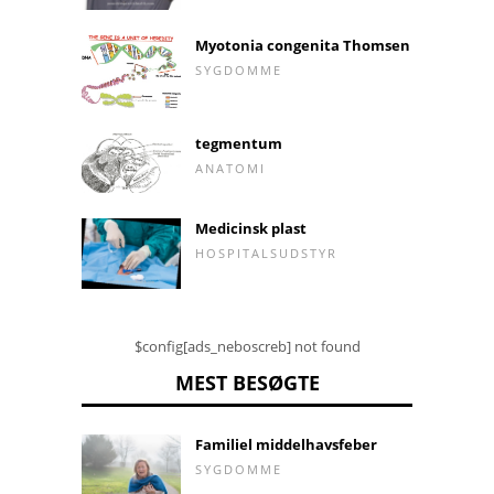
Myotonia congenita Thomsen
SYGDOMME
tegmentum
ANATOMI
Medicinsk plast
HOSPITALSUDSTYR
$config[ads_neboscreb] not found
MEST BESØGTE
Familiel middelhavsfeber
SYGDOMME