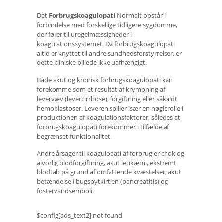
Det
Forbrugskoagulopati
Normalt opstår i
forbindelse med forskellige tidligere sygdomme,
der fører til uregelmæssigheder i
koagulationssystemet. Da forbrugskoagulopati
altid er knyttet til andre sundhedsforstyrrelser, er
dette kliniske billede ikke uafhængigt.
Både akut og kronisk forbrugskoagulopati kan
forekomme som et resultat af krympning af
levervæv (levercirrhose), forgiftning eller såkaldt
hemoblastoser. Leveren spiller især en nøglerolle i
produktionen af ​​koagulationsfaktorer, således at
forbrugskoagulopati forekommer i tilfælde af
begrænset funktionalitet.
Andre årsager til koagulopati af forbrug er chok og
alvorlig blodforgiftning, akut leukæmi, ekstremt
blodtab på grund af omfattende kvæstelser, akut
betændelse i bugspytkirtlen (pancreatitis) og
fostervandsemboli.
$config[ads_text2] not found