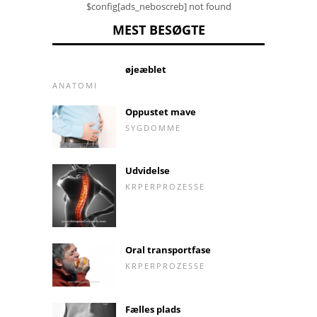
$config[ads_neboscreb] not found
MEST BESØGTE
øjeæblet
ANATOMI
Oppustet mave
SYGDOMME
Udvidelse
KRPERPROZESSE
Oral transportfase
KRPERPROZESSE
Fælles plads