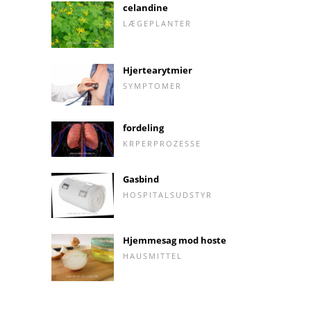
celandine
LÆGEPLANTER
Hjertearytmier
SYMPTOMER
fordeling
KRPERPROZESSE
Gasbind
HOSPITALSUDSTYR
Hjemmesag mod hoste
HAUSMITTEL