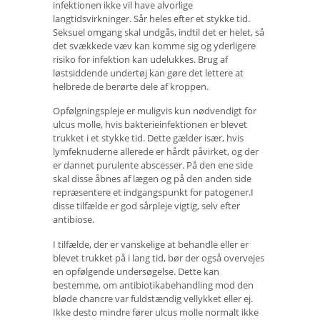
infektionen ikke vil have alvorlige
langtidsvirkninger. Sår heles efter et stykke tid.
Seksuel omgang skal undgås, indtil det er helet, så
det svækkede væv kan komme sig og yderligere
risiko for infektion kan udelukkes. Brug af
løstsiddende undertøj kan gøre det lettere at
helbrede de berørte dele af kroppen.
Opfølgningspleje er muligvis kun nødvendigt for
ulcus molle, hvis bakterieinfektionen er blevet
trukket i et stykke tid. Dette gælder især, hvis
lymfeknuderne allerede er hårdt påvirket, og der
er dannet purulente abscesser. På den ene side
skal disse åbnes af lægen og på den anden side
repræsentere et indgangspunkt for patogener.I
disse tilfælde er god sårpleje vigtig, selv efter
antibiose.
I tilfælde, der er vanskelige at behandle eller er
blevet trukket på i lang tid, bør der også overvejes
en opfølgende undersøgelse. Dette kan
bestemme, om antibiotikabehandling mod den
bløde chancre var fuldstændig vellykket eller ej.
Ikke desto mindre fører ulcus molle normalt ikke