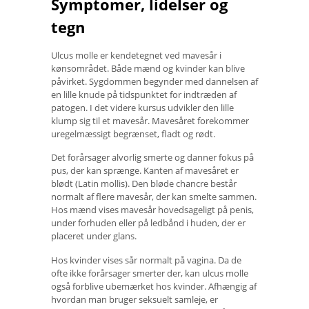
Symptomer, lidelser og
tegn
Ulcus molle er kendetegnet ved mavesår i
kønsområdet. Både mænd og kvinder kan blive
påvirket. Sygdommen begynder med dannelsen af
​​en lille knude på tidspunktet for indtræden af ​​
patogen. I det videre kursus udvikler den lille
klump sig til et mavesår. Mavesåret forekommer
uregelmæssigt begrænset, fladt og rødt.
Det forårsager alvorlig smerte og danner fokus på
pus, der kan sprænge. Kanten af ​​mavesåret er
blødt (Latin mollis). Den bløde chancre består
normalt af flere mavesår, der kan smelte sammen.
Hos mænd vises mavesår hovedsageligt på penis,
under forhuden eller på ledbånd i huden, der er
placeret under glans.
Hos kvinder vises sår normalt på vagina. Da de
ofte ikke forårsager smerter der, kan ulcus molle
også forblive ubemærket hos kvinder. Afhængig af
hvordan man bruger seksuelt samleje, er