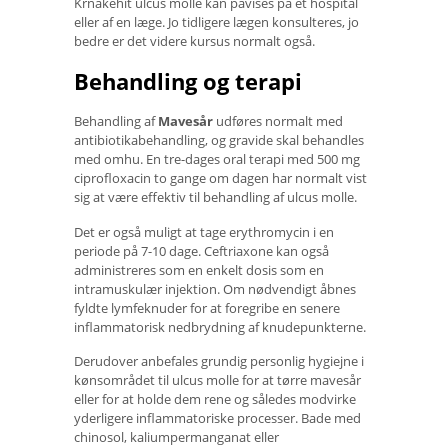
Krnakehit ulcus molle kan påvises på et hospital
eller af en læge. Jo tidligere lægen konsulteres, jo
bedre er det videre kursus normalt også.
Behandling og terapi
Behandling af
Mavesår
udføres normalt med
antibiotikabehandling, og gravide skal behandles
med omhu. En tre-dages oral terapi med 500 mg
ciprofloxacin to gange om dagen har normalt vist
sig at være effektiv til behandling af ulcus molle.
Det er også muligt at tage erythromycin i en
periode på 7-10 dage. Ceftriaxone kan også
administreres som en enkelt dosis som en
intramuskulær injektion. Om nødvendigt åbnes
fyldte lymfeknuder for at foregribe en senere
inflammatorisk nedbrydning af knudepunkterne.
Derudover anbefales grundig personlig hygiejne i
kønsområdet til ulcus molle for at tørre mavesår
eller for at holde dem rene og således modvirke
yderligere inflammatoriske processer. Bade med
chinosol, kaliumpermanganat eller