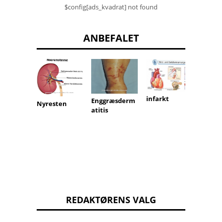
$config[ads_kvadrat] not found
ANBEFALET
Aritme
infarkt
Enggræsderm
Nyresten
svagh
atitis
(acalcu
REDAKTØRENS VALG