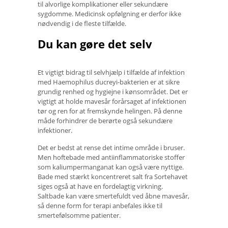
til alvorlige komplikationer eller sekundære
sygdomme. Medicinsk opfølgning er derfor ikke
nødvendig i de fleste tilfælde.
Du kan gøre det selv
Et vigtigt bidrag til selvhjælp i tilfælde af infektion
med Haemophilus ducreyi-bakterien er at sikre
grundig renhed og hygiejne i kønsområdet. Det er
vigtigt at holde mavesår forårsaget af infektionen
tør og ren for at fremskynde helingen. På denne
måde forhindrer de berørte også sekundære
infektioner.
Det er bedst at rense det intime område i bruser.
Men hoftebade med antiinflammatoriske stoffer
som kaliumpermanganat kan også være nyttige.
Bade med stærkt koncentreret salt fra Sortehavet
siges også at have en fordelagtig virkning.
Saltbade kan være smertefuldt ved åbne mavesår,
så denne form for terapi anbefales ikke til
smertefølsomme patienter.