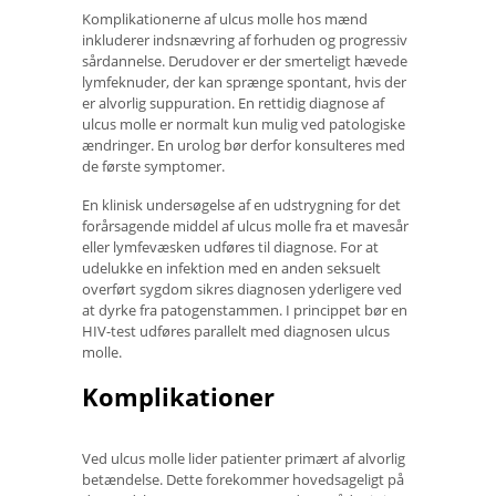
Komplikationerne af ulcus molle hos mænd
inkluderer indsnævring af forhuden og progressiv
sårdannelse. Derudover er der smerteligt hævede
lymfeknuder, der kan sprænge spontant, hvis der
er alvorlig suppuration. En rettidig diagnose af
ulcus molle er normalt kun mulig ved patologiske
ændringer. En urolog bør derfor konsulteres med
de første symptomer.
En klinisk undersøgelse af en udstrygning for det
forårsagende middel af ulcus molle fra et mavesår
eller lymfevæsken udføres til diagnose. For at
udelukke en infektion med en anden seksuelt
overført sygdom sikres diagnosen yderligere ved
at dyrke fra patogenstammen. I princippet bør en
HIV-test udføres parallelt med diagnosen ulcus
molle.
Komplikationer
Ved ulcus molle lider patienter primært af alvorlig
betændelse. Dette forekommer hovedsageligt på