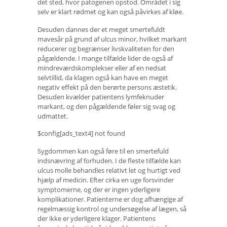
det sted, hvor patogenen opstod. Området i sig
selv er klart rødmet og kan også påvirkes af kløe.
Desuden dannes der et meget smertefuldt
mavesår på grund af ulcus minor, hvilket markant
reducerer og begrænser livskvaliteten for den
pågældende. I mange tilfælde lider de også af
mindreværdskomplekser eller af en nedsat
selvtillid, da klagen også kan have en meget
negativ effekt på den berørte persons æstetik.
Desuden kvælder patientens lymfeknuder
markant, og den pågældende føler sig svag og
udmattet.
$config[ads_text4] not found
Sygdommen kan også føre til en smertefuld
indsnævring af forhuden. I de fleste tilfælde kan
ulcus molle behandles relativt let og hurtigt ved
hjælp af medicin. Efter cirka en uge forsvinder
symptomerne, og der er ingen yderligere
komplikationer. Patienterne er dog afhængige af
regelmæssig kontrol og undersøgelse af lægen, så
der ikke er yderligere klager. Patientens