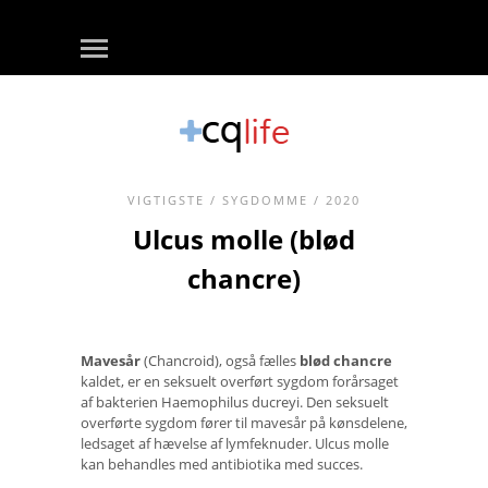
VIGTIGSTE
/
SYGDOMME
/ 2020
Ulcus molle (blød
chancre)
Mavesår
(Chancroid), også fælles
blød chancre
kaldet, er en seksuelt overført sygdom forårsaget
af bakterien Haemophilus ducreyi. Den seksuelt
overførte sygdom fører til mavesår på kønsdelene,
ledsaget af hævelse af lymfeknuder. Ulcus molle
kan behandles med antibiotika med succes.