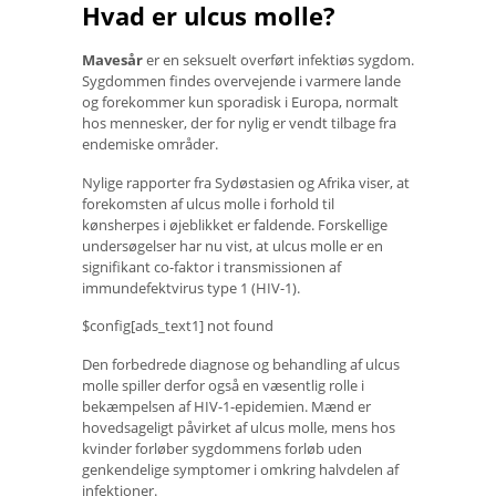
Hvad er ulcus molle?
Mavesår
er en seksuelt overført infektiøs sygdom.
Sygdommen findes overvejende i varmere lande
og forekommer kun sporadisk i Europa, normalt
hos mennesker, der for nylig er vendt tilbage fra
endemiske områder.
Nylige rapporter fra Sydøstasien og Afrika viser, at
forekomsten af ​​ulcus molle i forhold til
kønsherpes i øjeblikket er faldende. Forskellige
undersøgelser har nu vist, at ulcus molle er en
signifikant co-faktor i transmissionen af ​​
immundefektvirus type 1 (HIV-1).
$config[ads_text1] not found
Den forbedrede diagnose og behandling af ulcus
molle spiller derfor også en væsentlig rolle i
bekæmpelsen af ​​HIV-1-epidemien. Mænd er
hovedsageligt påvirket af ulcus molle, mens hos
kvinder forløber sygdommens forløb uden
genkendelige symptomer i omkring halvdelen af ​​
infektioner.