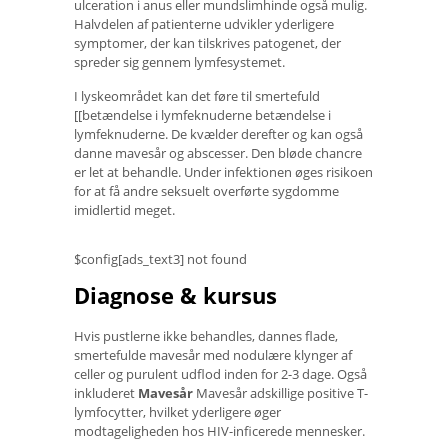
ulceration i anus eller mundslimhinde også mulig.
Halvdelen af ​​patienterne udvikler yderligere
symptomer, der kan tilskrives patogenet, der
spreder sig gennem lymfesystemet.
I lyskeområdet kan det føre til smertefuld
[[betændelse i lymfeknuderne betændelse i
lymfeknuderne. De kvælder derefter og kan også
danne mavesår og abscesser. Den bløde chancre
er let at behandle. Under infektionen øges risikoen
for at få andre seksuelt overførte sygdomme
imidlertid meget.
$config[ads_text3] not found
Diagnose & kursus
Hvis pustlerne ikke behandles, dannes flade,
smertefulde mavesår med nodulære klynger af
celler og purulent udflod inden for 2-3 dage. Også
inkluderet
Mavesår
Mavesår adskillige positive T-
lymfocytter, hvilket yderligere øger
modtageligheden hos HIV-inficerede mennesker.