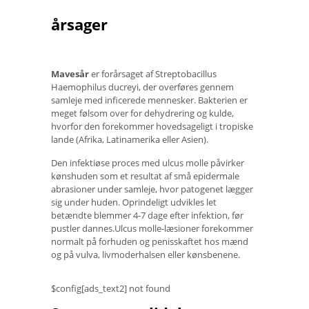
årsager
Mavesår
er forårsaget af Streptobacillus
Haemophilus ducreyi, der overføres gennem
samleje med inficerede mennesker. Bakterien er
meget følsom over for dehydrering og kulde,
hvorfor den forekommer hovedsageligt i tropiske
lande (Afrika, Latinamerika eller Asien).
Den infektiøse proces med ulcus molle påvirker
kønshuden som et resultat af små epidermale
abrasioner under samleje, hvor patogenet lægger
sig under huden. Oprindeligt udvikles let
betændte blemmer 4-7 dage efter infektion, før
pustler dannes.Ulcus molle-læsioner forekommer
normalt på forhuden og penisskaftet hos mænd
og på vulva, livmoderhalsen eller kønsbenene.
$config[ads_text2] not found