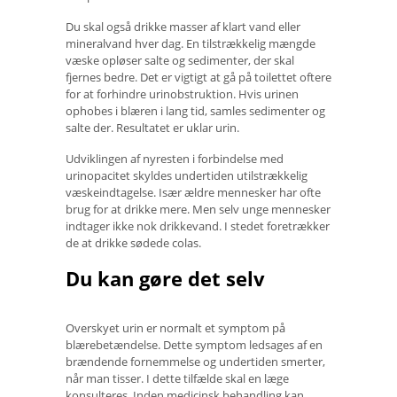
Du skal også drikke masser af klart vand eller
mineralvand hver dag. En tilstrækkelig mængde
væske opløser salte og sedimenter, der skal
fjernes bedre. Det er vigtigt at gå på toilettet oftere
for at forhindre urinobstruktion. Hvis urinen
ophobes i blæren i lang tid, samles sedimenter og
salte der. Resultatet er uklar urin.
Udviklingen af ​​nyresten i forbindelse med
urinopacitet skyldes undertiden utilstrækkelig
væskeindtagelse. Især ældre mennesker har ofte
brug for at drikke mere. Men selv unge mennesker
indtager ikke nok drikkevand. I stedet foretrækker
de at drikke sødede colas.
Du kan gøre det selv
Overskyet urin er normalt et symptom på
blærebetændelse. Dette symptom ledsages af en
brændende fornemmelse og undertiden smerter,
når man tisser. I dette tilfælde skal en læge
konsulteres. Inden medicinsk behandling kan