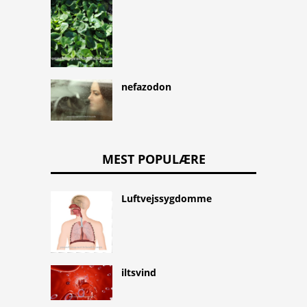
nefazodon
MEST POPULÆRE
Luftvejssygdomme
iltsvind