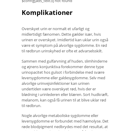
$config[ads_text3] not found
Komplikationer
Overskyet urin er normalt et ufarligt og
midlertidigt fænomen. Dette gælder især, hvis
urinen er overskyet. Imidlertid kan uklar urin også
være et symptom på alvorlige sygdomme. En rød
til rødbrun urinskyhed er ofte et advarselsskilt.
Sammen med gulfarvning af huden, slimhinderne
og øjnens konjunktiva forekommer denne type
urinopacitet hos gulsot i forbindelse med svære
leversygdomme eller galdesygdomme. Selv med
alvorlige urinvejsinfektioner kan urinen
undertiden være overskyet rød, hvis der er
blødning i urinlederen eller blæren. Sort hudkræft,
melanom, kan også få urinen til at blive uklar rød
til rødbrun.
Nogle alvorlige metaboliske sygdomme eller
leversygdomme er forbundet med hæmolyse. Det
røde blodpigment nedbrydes med det resultat, at