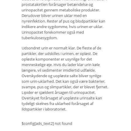
prostatakirtlen forårsager betændelse og
urinopacitet gennem metaboliske produkter.
Derudover bliver urinen uklar med en
nyreinfektion. Rester af pus og blodpartikler kan
indikere andre sygdomme, hvis urinen er uklar.
Urinopacitet forekommer også med
tuberkulosesygdom.
Udsondret urin er normalt klar. De fleste af de
partikler, der udskilles i urinen, er opløst. De
opløste komponenter er usynlige for det
menneskelige øje. Hvis du lader klar urin køle
længere, vil sedimenter imidlertid udfælde.
Overskydende og uopløste salte bliver synlige
som urin-uklarhed. Det kan også være bakterier,
svampe, pus og slimpartikler, der er blevet fjernet.
Lipider er sjældent årsagen til urinopacitet.
Overskyet forårsaget af uopløste urinsalte kan
tydeligt skelnes fra uklarhed forårsaget af
ildspartikler i laboratoriet.
$config[ads_text2] not found