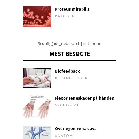
Proteus mirabilis
PATOGEN
$config[ads_neboscreb] not found
MEST BESØGTE
Biofeedback
BEHANDLINGER
Flexor seneskader på hånden
SYGDOMME
Overlegen vena cava
ANATOMI