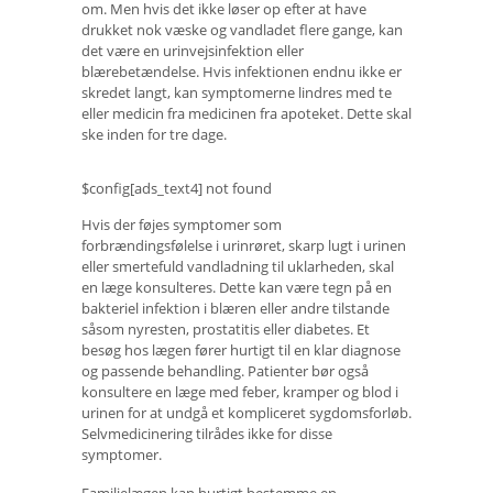
om. Men hvis det ikke løser op efter at have
drukket nok væske og vandladet flere gange, kan
det være en urinvejsinfektion eller
blærebetændelse. Hvis infektionen endnu ikke er
skredet langt, kan symptomerne lindres med te
eller medicin fra medicinen fra apoteket. Dette skal
ske inden for tre dage.
$config[ads_text4] not found
Hvis der føjes symptomer som
forbrændingsfølelse i urinrøret, skarp lugt i urinen
eller smertefuld vandladning til uklarheden, skal
en læge konsulteres. Dette kan være tegn på en
bakteriel infektion i blæren eller andre tilstande
såsom nyresten, prostatitis eller diabetes. Et
besøg hos lægen fører hurtigt til en klar diagnose
og passende behandling. Patienter bør også
konsultere en læge med feber, kramper og blod i
urinen for at undgå et kompliceret sygdomsforløb.
Selvmedicinering tilrådes ikke for disse
symptomer.