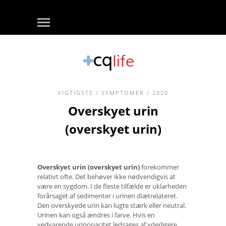
VIGTIGSTE
/
SYMPTOMER
/ 2020
Overskyet urin
(overskyet urin)
Overskyet urin (overskyet urin)
forekommer
relativt ofte. Det behøver ikke nødvendigvis at
være en sygdom. I de fleste tilfælde er uklarheden
forårsaget af sedimenter i urinen diætrelateret.
Den overskyede urin kan lugte stærk eller neutral.
Urinen kan også ændres i farve. Hvis en
vedvarende urinopacitet ledsages af yderligere