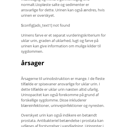
normalt.Uopløste salte og sedimenter er
ansvarlige for dette. Urinen kan også ændres, hvis
urinen er overskyet.
$config[ads_text1] not found
Urinens farve er et separat vurderingskriterium for
uklar urin, graden af ​​uklarhed, lugt og farve på
urinen kan give information om mulige kilder til
sygdommen.
årsager
Årsagerne til urinobstruktion er mange. I de fleste
tilfælde er spisevaner ansvarlige for uklar urin. I
dette tilfælde er uklar urin næsten altid ufarlig.
Urinopacitet kan også forekomme på grund af
forskellige sygdomme. Disse inkluderer
blæreinfektioner, urinvejsinfektioner og nyresten.
Overskyet urin kan også indikere en betændt
prostata. Antibakteriel betændelse i prostata kan
udløses af forstyrrelser i vandladning. Urinrester i