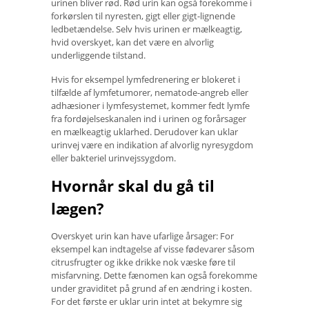
urinen bliver rød. Rød urin kan også forekomme i
forkørslen til nyresten, gigt eller gigt-lignende
ledbetændelse. Selv hvis urinen er mælkeagtig,
hvid overskyet, kan det være en alvorlig
underliggende tilstand.
Hvis for eksempel lymfedrenering er blokeret i
tilfælde af lymfetumorer, nematode-angreb eller
adhæsioner i lymfesystemet, kommer fedt lymfe
fra fordøjelseskanalen ind i urinen og forårsager
en mælkeagtig uklarhed. Derudover kan uklar
urinvej være en indikation af alvorlig nyresygdom
eller bakteriel urinvejssygdom.
Hvornår skal du gå til
lægen?
Overskyet urin kan have ufarlige årsager: For
eksempel kan indtagelse af visse fødevarer såsom
citrusfrugter og ikke drikke nok væske føre til
misfarvning. Dette fænomen kan også forekomme
under graviditet på grund af en ændring i kosten.
For det første er uklar urin intet at bekymre sig