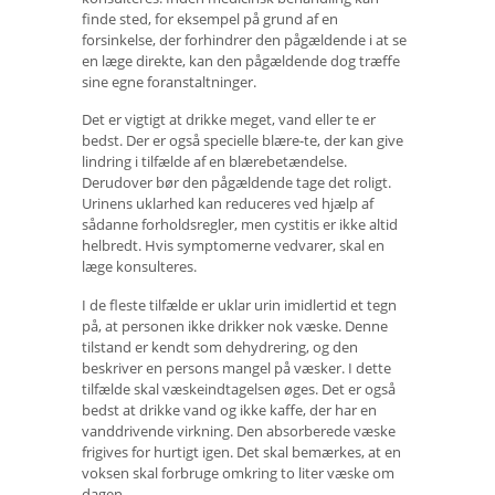
finde sted, for eksempel på grund af en
forsinkelse, der forhindrer den pågældende i at se
en læge direkte, kan den pågældende dog træffe
sine egne foranstaltninger.
Det er vigtigt at drikke meget, vand eller te er
bedst. Der er også specielle blære-te, der kan give
lindring i tilfælde af en blærebetændelse.
Derudover bør den pågældende tage det roligt.
Urinens uklarhed kan reduceres ved hjælp af
sådanne forholdsregler, men cystitis er ikke altid
helbredt. Hvis symptomerne vedvarer, skal en
læge konsulteres.
I de fleste tilfælde er uklar urin imidlertid et tegn
på, at personen ikke drikker nok væske. Denne
tilstand er kendt som dehydrering, og den
beskriver en persons mangel på væsker. I dette
tilfælde skal væskeindtagelsen øges. Det er også
bedst at drikke vand og ikke kaffe, der har en
vanddrivende virkning. Den absorberede væske
frigives for hurtigt igen. Det skal bemærkes, at en
voksen skal forbruge omkring to liter væske om
dagen.