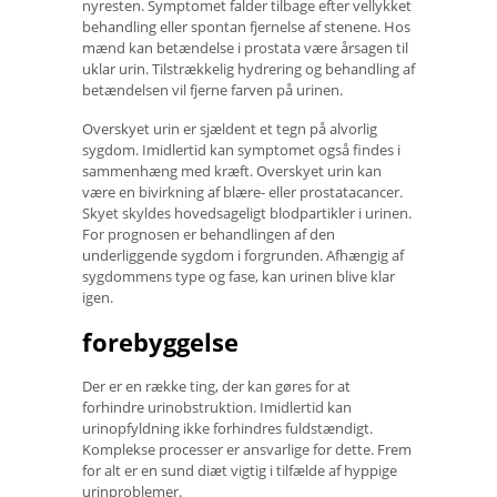
nyresten. Symptomet falder tilbage efter vellykket
behandling eller spontan fjernelse af stenene. Hos
mænd kan betændelse i prostata være årsagen til
uklar urin. Tilstrækkelig hydrering og behandling af
betændelsen vil fjerne farven på urinen.
Overskyet urin er sjældent et tegn på alvorlig
sygdom. Imidlertid kan symptomet også findes i
sammenhæng med kræft. Overskyet urin kan
være en bivirkning af blære- eller prostatacancer.
Skyet skyldes hovedsageligt blodpartikler i urinen.
For prognosen er behandlingen af ​​den
underliggende sygdom i forgrunden. Afhængig af
sygdommens type og fase, kan urinen blive klar
igen.
forebyggelse
Der er en række ting, der kan gøres for at
forhindre urinobstruktion. Imidlertid kan
urinopfyldning ikke forhindres fuldstændigt.
Komplekse processer er ansvarlige for dette. Frem
for alt er en sund diæt vigtig i tilfælde af hyppige
urinproblemer.