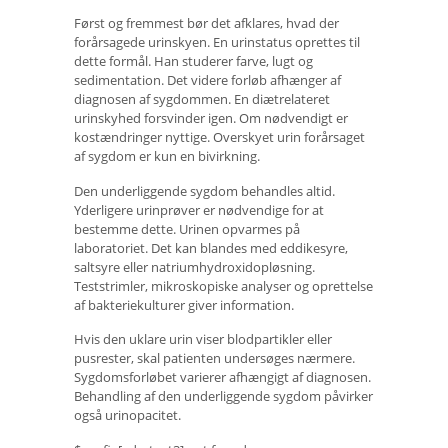
Først og fremmest bør det afklares, hvad der
forårsagede urinskyen. En urinstatus oprettes til
dette formål. Han studerer farve, lugt og
sedimentation. Det videre forløb afhænger af
diagnosen af ​​sygdommen. En diætrelateret
urinskyhed forsvinder igen. Om nødvendigt er
kostændringer nyttige. Overskyet urin forårsaget
af sygdom er kun en bivirkning.
Den underliggende sygdom behandles altid.
Yderligere urinprøver er nødvendige for at
bestemme dette. Urinen opvarmes på
laboratoriet. Det kan blandes med eddikesyre,
saltsyre eller natriumhydroxidopløsning.
Teststrimler, mikroskopiske analyser og oprettelse
af bakteriekulturer giver information.
Hvis den uklare urin viser blodpartikler eller
pusrester, skal patienten undersøges nærmere.
Sygdomsforløbet varierer afhængigt af diagnosen.
Behandling af den underliggende sygdom påvirker
også urinopacitet.