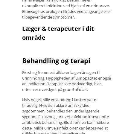
Familielægen kan hurtigt bestemme en
ukompliceret infektion ved hjælp af en urinprøve.
Et besøg hos urologen tilrådes ved langvarige eller
tilbagevendende symptomer.
Læger & terapeuter i dit
område
Behandling og terapi
Først og fremmest afklarer lægen årsagen til
urinhindring. Hyppigheden af ​​urinopacitet er også
en indikation. Terapi er ikke nødvendigt, hvis
urinen er overskyet på grund af diæt.
Hvis noget, ville en ændring i kosten være
tilrådelig. Hvis den uklare urin skyldes
sygdommen, behandles den underliggende
sygdom. En alvorlig urinvejsinfektion kræver ofte
antibiotisk behandling. Blod i urinen kan indikere
dette. Milde urinvejsinfektioner kan lettes ved at
drikke blære te. Ved ukomplicerede