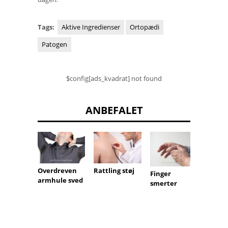
Tags:
Aktive Ingredienser
Ortopædi
Patogen
$config[ads_kvadrat] not found
ANBEFALET
Overdreven
Rattling støj
Hævels
Finger
armhule sved
nakke
smerter