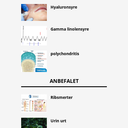
Hyaluronsyre
Gamma linolensyre
polychondritis
ANBEFALET
Ribsmerter
Urin urt