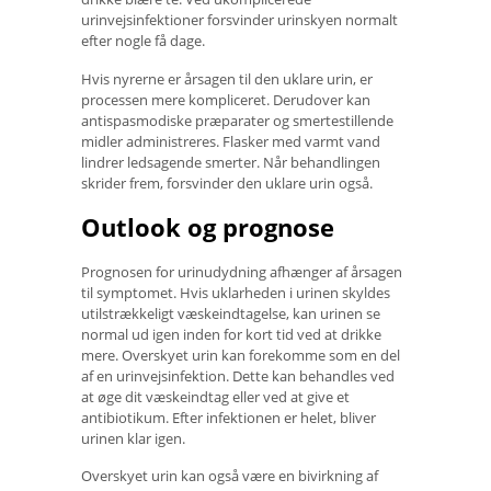
urinvejsinfektioner forsvinder urinskyen normalt
efter nogle få dage.
Hvis nyrerne er årsagen til den uklare urin, er
processen mere kompliceret. Derudover kan
antispasmodiske præparater og smertestillende
midler administreres. Flasker med varmt vand
lindrer ledsagende smerter. Når behandlingen
skrider frem, forsvinder den uklare urin også.
Outlook og prognose
Prognosen for urinudydning afhænger af årsagen
til symptomet. Hvis uklarheden i urinen skyldes
utilstrækkeligt væskeindtagelse, kan urinen se
normal ud igen inden for kort tid ved at drikke
mere. Overskyet urin kan forekomme som en del
af en urinvejsinfektion. Dette kan behandles ved
at øge dit væskeindtag eller ved at give et
antibiotikum. Efter infektionen er helet, bliver
urinen klar igen.
Overskyet urin kan også være en bivirkning af