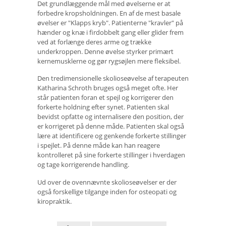
Det grundlæggende mål med øvelserne er at
forbedre kropsholdningen. En af de mest basale
øvelser er "Klapps kryb". Patienterne "kravler" på
hænder og knæ i firdobbelt gang eller glider frem
ved at forlænge deres arme og trække
underkroppen. Denne øvelse styrker primært
kernemusklerne og gør rygsøjlen mere fleksibel.
Den tredimensionelle skolioseøvelse af terapeuten
Katharina Schroth bruges også meget ofte. Her
står patienten foran et spejl og korrigerer den
forkerte holdning efter synet. Patienten skal
bevidst opfatte og internalisere den position, der
er korrigeret på denne måde. Patienten skal også
lære at identificere og genkende forkerte stillinger
i spejlet. På denne måde kan han reagere
kontrolleret på sine forkerte stillinger i hverdagen
og tage korrigerende handling.
Ud over de ovennævnte skolioseøvelser er der
også forskellige tilgange inden for osteopati og
kiropraktik.