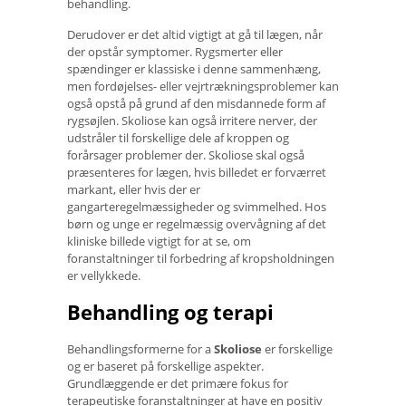
behandling.
Derudover er det altid vigtigt at gå til lægen, når
der opstår symptomer. Rygsmerter eller
spændinger er klassiske i denne sammenhæng,
men fordøjelses- eller vejrtrækningsproblemer kan
også opstå på grund af den misdannede form af
rygsøjlen. Skoliose kan også irritere nerver, der
udstråler til forskellige dele af kroppen og
forårsager problemer der. Skoliose skal også
præsenteres for lægen, hvis billedet er forværret
markant, eller hvis der er
gangarteregelmæssigheder og svimmelhed. Hos
børn og unge er regelmæssig overvågning af det
kliniske billede vigtigt for at se, om
foranstaltninger til forbedring af kropsholdningen
er vellykkede.
Behandling og terapi
Behandlingsformerne for a
Skoliose
er forskellige
og er baseret på forskellige aspekter.
Grundlæggende er det primære fokus for
terapeutiske foranstaltninger at have en positiv