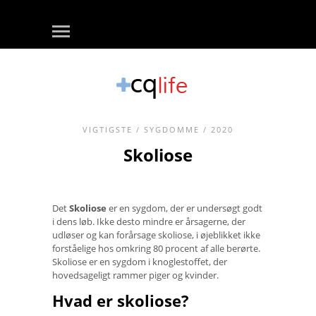
VIGTIGSTE
/
SYGDOMME
/ 2020
Skoliose
Det
Skoliose
er en sygdom, der er undersøgt godt
i dens løb. Ikke desto mindre er årsagerne, der
udløser og kan forårsage skoliose, i øjeblikket ikke
forståelige hos omkring 80 procent af alle berørte.
Skoliose er en sygdom i knoglestoffet, der
hovedsageligt rammer piger og kvinder.
Hvad er skoliose?