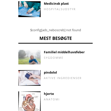
Medicinsk plast
HOSPITALSUDSTYR
$config[ads_neboscreb] not found
MEST BESØGTE
Familiel middelhavsfeber
SYGDOMME
pindolol
AKTIVE INGREDIENSER
hjerte
ANATOMI