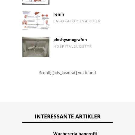
renin
LABORATORIEVÆRDIER
plethysmografen
HOSPITALSUDSTYR
$config[ads_kvadrat] not found
INTERESSANTE ARTIKLER
Wuchereria bancrofti