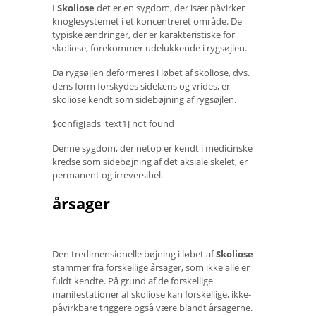
I
Skoliose
det er en sygdom, der især påvirker
knoglesystemet i et koncentreret område. De
typiske ændringer, der er karakteristiske for
skoliose, forekommer udelukkende i rygsøjlen.
Da rygsøjlen deformeres i løbet af skoliose, dvs.
dens form forskydes sidelæns og vrides, er
skoliose kendt som sidebøjning af rygsøjlen.
$config[ads_text1] not found
Denne sygdom, der netop er kendt i medicinske
kredse som sidebøjning af det aksiale skelet, er
permanent og irreversibel.
årsager
Den tredimensionelle bøjning i løbet af
Skoliose
stammer fra forskellige årsager, som ikke alle er
fuldt kendte. På grund af de forskellige
manifestationer af skoliose kan forskellige, ikke-
påvirkbare triggere også være blandt årsagerne.