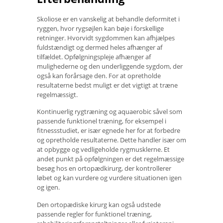
Skoliose er en vanskelig at behandle deformitet i
ryggen, hvor rygsøjlen kan bøje i forskellige
retninger. Hvorvidt sygdommen kan afhjælpes
fuldstændigt og dermed heles afhænger af
tilfældet. Opfølgningspleje afhænger af
mulighederne og den underliggende sygdom, der
også kan forårsage den. For at opretholde
resultaterne bedst muligt er det vigtigt at træne
regelmæssigt.
Kontinuerlig rygtræning og aquaerobic såvel som
passende funktionel træning, for eksempel i
fitnessstudiet, er især egnede her for at forbedre
og opretholde resultaterne. Dette handler især om
at opbygge og vedligeholde rygmusklerne. Et
andet punkt på opfølgningen er det regelmæssige
besøg hos en ortopædkirurg, der kontrollerer
løbet og kan vurdere og vurdere situationen igen
og igen.
Den ortopædiske kirurg kan også udstede
passende regler for funktionel træning,