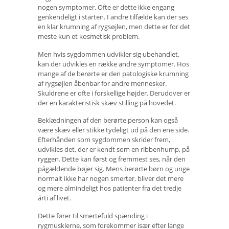
nogen symptomer. Ofte er dette ikke engang
genkendeligt i starten. I andre tilfælde kan der ses
en klar krumning af rygsøjlen, men dette er for det
meste kun et kosmetisk problem.
Men hvis sygdommen udvikler sig ubehandlet,
kan der udvikles en række andre symptomer. Hos
mange af de berørte er den patologiske krumning
af rygsøjlen åbenbar for andre mennesker.
Skuldrene er ofte i forskellige højder. Derudover er
der en karakteristisk skæv stilling på hovedet.
Beklædningen af ​​den berørte person kan også
være skæv eller stikke tydeligt ud på den ene side.
Efterhånden som sygdommen skrider frem,
udvikles det, der er kendt som en ribbenhump, på
ryggen. Dette kan først og fremmest ses, når den
pågældende bøjer sig. Mens berørte børn og unge
normalt ikke har nogen smerter, bliver det mere
og mere almindeligt hos patienter fra det tredje
årti af livet.
Dette fører til smertefuld spænding i
rygmusklerne, som forekommer især efter lange