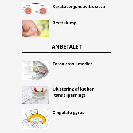
Keratoconjunctivitis sicca
Brystklump
ANBEFALET
Fossa cranii medier
Ujustering af kæben
(tandtilpasning)
Cingulate gyrus