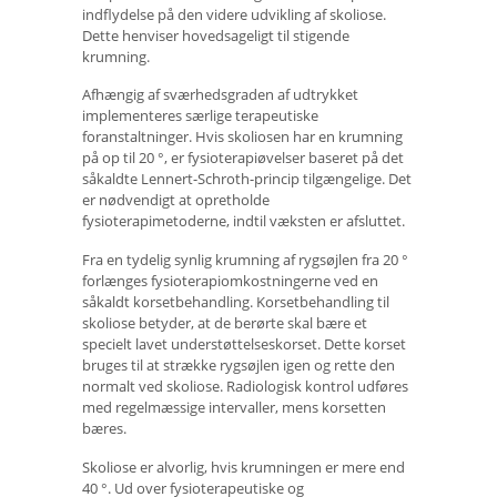
indflydelse på den videre udvikling af skoliose.
Dette henviser hovedsageligt til stigende
krumning.
Afhængig af sværhedsgraden af ​​udtrykket
implementeres særlige terapeutiske
foranstaltninger. Hvis skoliosen har en krumning
på op til 20 °, er fysioterapiøvelser baseret på det
såkaldte Lennert-Schroth-princip tilgængelige. Det
er nødvendigt at opretholde
fysioterapimetoderne, indtil væksten er afsluttet.
Fra en tydelig synlig krumning af rygsøjlen fra 20 °
forlænges fysioterapiomkostningerne ved en
såkaldt korsetbehandling. Korsetbehandling til
skoliose betyder, at de berørte skal bære et
specielt lavet understøttelseskorset. Dette korset
bruges til at strække rygsøjlen igen og rette den
normalt ved skoliose. Radiologisk kontrol udføres
med regelmæssige intervaller, mens korsetten
bæres.
Skoliose er alvorlig, hvis krumningen er mere end
40 °. Ud over fysioterapeutiske og