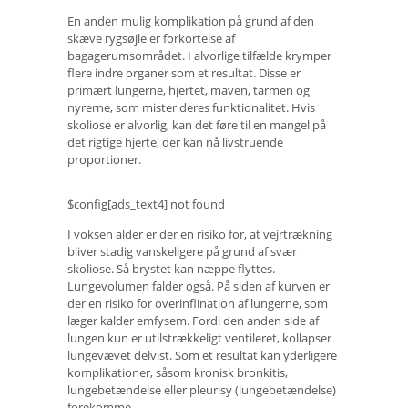
En anden mulig komplikation på grund af den
skæve rygsøjle er forkortelse af
bagagerumsområdet. I alvorlige tilfælde krymper
flere indre organer som et resultat. Disse er
primært lungerne, hjertet, maven, tarmen og
nyrerne, som mister deres funktionalitet. Hvis
skoliose er alvorlig, kan det føre til en mangel på
det rigtige hjerte, der kan nå livstruende
proportioner.
$config[ads_text4] not found
I voksen alder er der en risiko for, at vejrtrækning
bliver stadig vanskeligere på grund af svær
skoliose. Så brystet kan næppe flyttes.
Lungevolumen falder også. På siden af ​​kurven er
der en risiko for overinflination af lungerne, som
læger kalder emfysem. Fordi den anden side af
lungen kun er utilstrækkeligt ventileret, kollapser
lungevævet delvist. Som et resultat kan yderligere
komplikationer, såsom kronisk bronkitis,
lungebetændelse eller pleurisy (lungebetændelse)
forekomme.