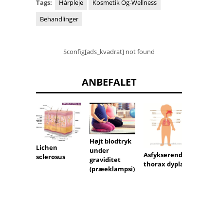
Tags:
Hårpleje
Kosmetik Og-Wellness
Behandlinger
$config[ads_kvadrat] not found
ANBEFALET
Højt blodtryk
Fuglei
Lichen
under
a
Asfykserende
sclerosus
graviditet
thorax dyplasi
(præeklampsi)