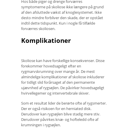
Hos både piger og drenge forværres
symptomerne på skoliose ikke længere på grund
af den afsluttede vækst af knoglesystemet. Ikke
desto mindre forbliver den skade, der er opstået
indtil dette tidspunkt. Kun i nogle få tilfælde
forværres skoliosen.
Komplikationer
Skoliose kan have forskellige konsekvenser. Disse
forekommer hovedsageligt efter en
rygmarvskrumning over mange år. De mest
almindelige komplikationer af skoliose inkluderer
for tidligt slid forårsaget af den permanente
ujævnhed af rygsøjlen. De påvirker hovedsageligt
hvirvellegemer og intervertebrale skiver.
Som et resultat lider de berørte ofte af rygsmerter.
Der er også risikoen for en herniated disk.
Derudover kan rygsøjlen blive stadig mere stiv.
Derudover påvirkes knæ- og hofteledd ofte af
krumningen i rygsøjlen.