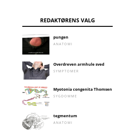
REDAKTØRENS VALG
pungen
ANATOMI
Overdreven armhule sved
SYMPTOMER
Myotonia congenita Thomsen
SYGDOMME
tegmentum
ANATOMI