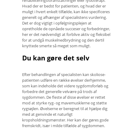
rehabiliteringsforanstaltninger eller fysioterapi.
Hvad der er bedst for patienten, og hvad der er
muligt i hvert enkelt tilfælde, kan ikke specificeres
generelt og afhænger af specialistens vurdering.
Det er dog vigtigt i opfølgningsplejen at
opretholde de opnåede succeser og forbedringer,
her er det nødvendigt at forblive aktiv og fleksibel
for at undgå muskelnedbrydning og den dertil
knyttede smerte så meget som muligt.
Du kan gøre det selv
Efter behandlingen af ​​specialisten kan skoliose-
patienten udføre en række øvelser derhjemme,
som kan indeholde det videre sygdomsforløb og
forbedre det generelle velvære på trods af
sygdommen. De fleste af disse øvelser er rettet
mod at styrke ryg- og mavemusklerne og støtte
rygsøjlen. Øvelserne er beregnet til at hjælpe dig
med at genvinde et naturligt
kropsholdningsmønster. Her kan der gøres gode
fremskridt, især i milde tilfælde af sygdommen.