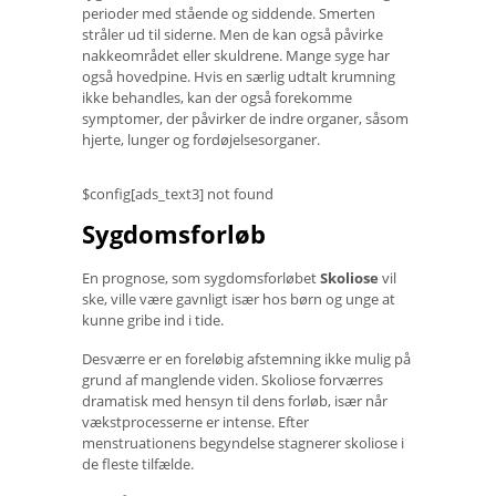
perioder med stående og siddende. Smerten
stråler ud til siderne. Men de kan også påvirke
nakkeområdet eller skuldrene. Mange syge har
også hovedpine. Hvis en særlig udtalt krumning
ikke behandles, kan der også forekomme
symptomer, der påvirker de indre organer, såsom
hjerte, lunger og fordøjelsesorganer.
$config[ads_text3] not found
Sygdomsforløb
En prognose, som sygdomsforløbet
Skoliose
vil
ske, ville være gavnligt især hos børn og unge at
kunne gribe ind i tide.
Desværre er en foreløbig afstemning ikke mulig på
grund af manglende viden. Skoliose forværres
dramatisk med hensyn til dens forløb, især når
vækstprocesserne er intense. Efter
menstruationens begyndelse stagnerer skoliose i
de fleste tilfælde.