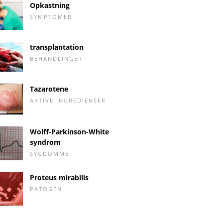
Opkastning
SYMPTOMER
transplantation
BEHANDLINGER
Tazarotene
AKTIVE INGREDIENSER
Wolff-Parkinson-White
syndrom
SYGDOMME
Proteus mirabilis
PATOGEN