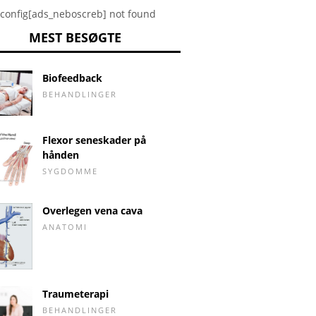
config[ads_neboscreb] not found
MEST BESØGTE
Biofeedback
BEHANDLINGER
Flexor seneskader på
hånden
SYGDOMME
Overlegen vena cava
ANATOMI
Traumeterapi
BEHANDLINGER