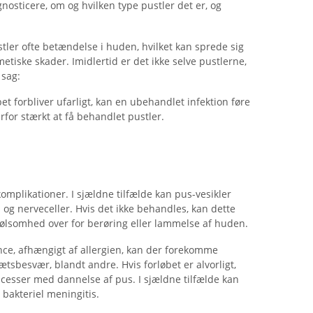
nosticere, om og hvilken type pustler det er, og
tler ofte betændelse i huden, hvilket kan sprede sig
etiske skader. Imidlertid er det ikke selve pustlerne,
 sag:
t forbliver ufarligt, kan en ubehandlet infektion føre
for stærkt at få behandlet pustler.
komplikationer. I sjældne tilfælde kan pus-vesikler
d og nerveceller. Hvis det ikke behandles, kan dette
følsomhed over for berøring eller lammelse af huden.
ance, afhængigt af allergien, kan der forekomme
sbesvær, blandt andre. Hvis forløbet er alvorligt,
scesser med dannelse af pus. I sjældne tilfælde kan
 bakteriel meningitis.