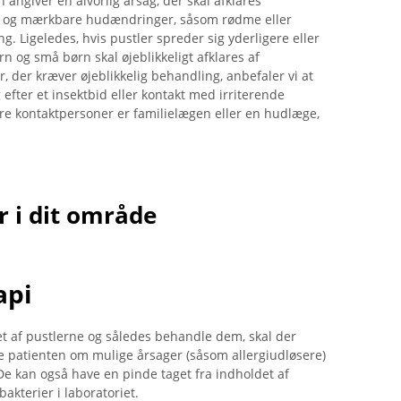
 angiver en alvorlig årsag, der skal afklares
ning og mærkbare hudændringer, såsom rødme eller
g. Ligeledes, hvis pustler spreder sig yderligere eller
og små børn skal øjeblikkeligt afklares af
er, der kræver øjeblikkelig behandling, anbefaler vi at
g efter et insektbid eller kontakt med irriterende
dre kontaktpersoner er familielægen eller en hudlæge,
 i dit område
api
t af pustlerne og således behandle dem, skal der
e patienten om mulige årsager (såsom allergiudløsere)
De kan også have en pinde taget fra indholdet af
bakterier i laboratoriet.