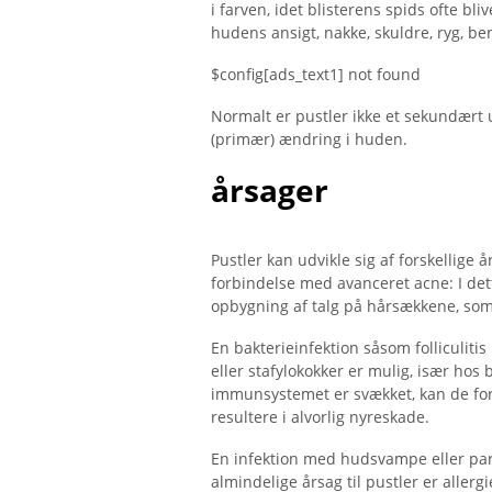
i farven, idet blisterens spids ofte bli
hudens ansigt, nakke, skuldre, ryg, b
$config[ads_text1] not found
Normalt er pustler ikke et sekundær
(primær) ændring i huden.
årsager
Pustler kan udvikle sig af forskellige 
forbindelse med avanceret acne: I det
opbygning af talg på hårsækkene, som
En bakterieinfektion såsom folliculitis
eller stafylokokker er mulig, især hos
immunsystemet er svækket, kan de for
resultere i alvorlig nyreskade.
En infektion med hudsvampe eller para
almindelige årsag til pustler er allergi