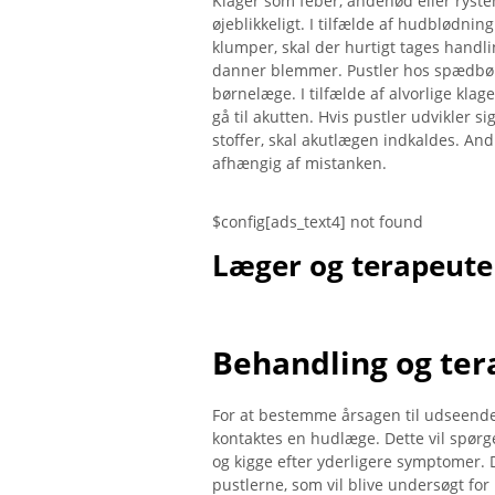
Klager som feber, åndenød eller rysten
øjeblikkeligt. I tilfælde af hudblød
klumper, skal der hurtigt tages handlin
danner blemmer. Pustler hos spædbørn 
børnelæge. I tilfælde af alvorlige klag
gå til akutten. Hvis pustler udvikler si
stoffer, skal akutlægen indkaldes. An
afhængig af mistanken.
$config[ads_text4] not found
Læger og terapeuter
Behandling og ter
For at bestemme årsagen til udseende
kontaktes en hudlæge. Dette vil spørg
og kigge efter yderligere symptomer. 
pustlerne, som vil blive undersøgt for 