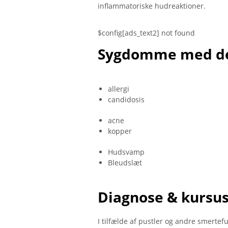
inflammatoriske hudreaktioner.
$config[ads_text2] not found
Sygdomme med d
allergi
candidosis
acne
kopper
Hudsvamp
Bleudslæt
Diagnose & kursu
I tilfælde af pustler og andre smertef