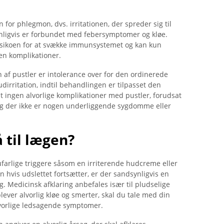
 for phlegmon, dvs. irritationen, der spreder sig til
nligvis er forbundet med febersymptomer og kløe.
isikoen for at svække immunsystemet og kan kun
n komplikationer.
af ​​pustler er intolerance over for den ordinerede
udirritation, indtil behandlingen er tilpasset den
 ingen alvorlige komplikationer med pustler, forudsat
og der ikke er nogen underliggende sygdomme eller
 til lægen?
ufarlige triggere såsom en irriterende hudcreme eller
vis udslettet fortsætter, er der sandsynligvis en
g. Medicinsk afklaring anbefales især til pludselige
plever alvorlig kløe og smerter, skal du tale med din
lvorlige ledsagende symptomer.