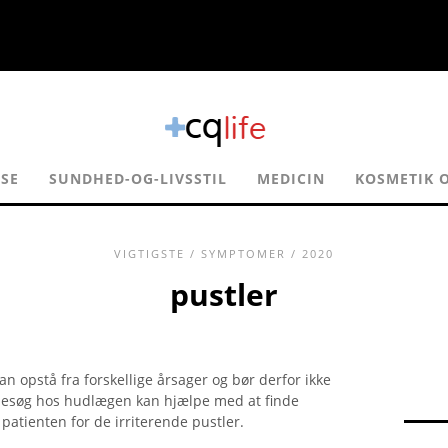
SE
SUNDHED-OG-LIVSSTIL
MEDICIN
KOSMETIK 
VIGTIGSTE
/
SYMPTOMER
/ 2020
pustler
kan opstå fra forskellige årsager og bør derfor ikke
 besøg hos hudlægen kan hjælpe med at finde
 patienten for de irriterende pustler.