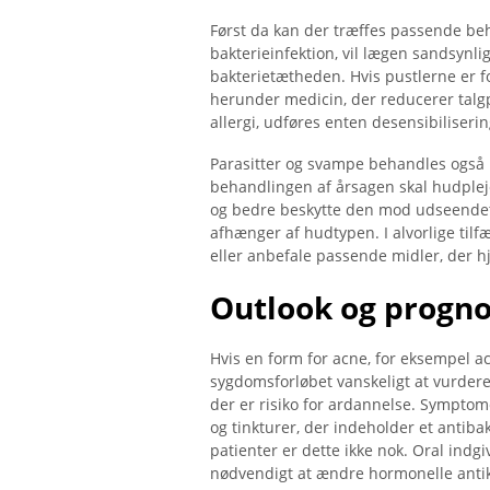
Først da kan der træffes passende beh
bakterieinfektion, vil lægen sandsynlig
bakterietætheden. Hvis pustlerne er fo
herunder medicin, der reducerer talgp
allergi, udføres enten desensibiliseri
Parasitter og svampe behandles også 
behandlingen af ​​årsagen skal hudpl
og bedre beskytte den mod udseendet a
afhænger af hudtypen. I alvorlige til
eller anbefale passende midler, der h
Outlook og progn
Hvis en form for acne, for eksempel ac
sygdomsforløbet vanskeligt at vurder
der er risiko for ardannelse. Sympto
og tinkturer, der indeholder et antiba
patienter er dette ikke nok. Oral indg
nødvendigt at ændre hormonelle anti