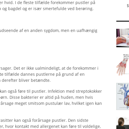
ver hvid. I de fleste tilfælde forekommer pustler på
$
en og bagdel og er især smertefulde ved berøring.
t udseende af en anden sygdom, men en uafhængig
årsager. Det er ikke ualmindeligt, at de forekommer i
te tilfælde dannes pustlerne på grund af en
 derefter bliver betændte.
 kan også føre til pustler. Infektion med streptokokker
 børn. Disse bakterier er altid på huden, men hvis
årsage meget smitsom pustulær lav, hvilket igen kan
sitter kan også forårsage pustler. Den sidste
er, hvor kontakt med allergenet kan føre til voldelige,