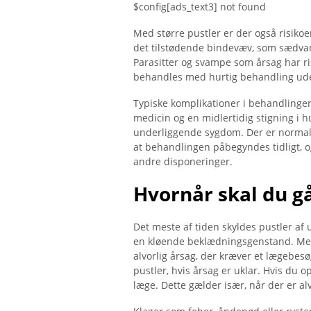
$config[ads_text3] not found
Med større pustler er der også risikoen
det tilstødende bindevæv, som sædva
Parasitter og svampe som årsag har r
behandles med hurtig behandling ude
Typiske komplikationer i behandlingen 
medicin og en midlertidig stigning i h
underliggende sygdom. Der er normalt
at behandlingen påbegyndes tidligt, 
andre disponeringer.
Hvornår skal du gå
Det meste af tiden skyldes pustler af 
en kløende beklædningsgenstand. Men h
alvorlig årsag, der kræver et lægebesø
pustler, hvis årsag er uklar. Hvis du o
læge. Dette gælder især, når der er a