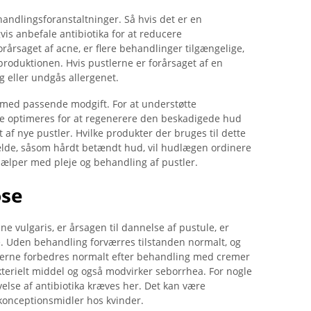
andlingsforanstaltninger. Så hvis det er en
vis anbefale antibiotika for at reducere
rårsaget af acne, er flere behandlinger tilgængelige,
roduktionen. Hvis pustlerne er forårsaget af en
ng eller undgås allergenet.
med passende modgift. For at understøtte
eje optimeres for at regenerere den beskadigede hud
f nye pustler. Hvilke produkter der bruges til dette
fælde, såsom hårdt betændt hud, vil hudlægen ordinere
jælper med pleje og behandling af pustler.
ose
ne vulgaris, er årsagen til dannelse af pustule, er
e. Uden behandling forværres tilstanden normalt, og
merne forbedres normalt efter behandling med cremer
kterielt middel og også modvirker seborrhea. For nogle
ivelse af antibiotika kræves her. Det kan være
konceptionsmidler hos kvinder.