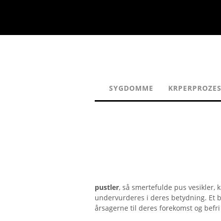
SYGDOMME
KRPERPROZES
pustler
, så smertefulde pus vesikler, 
undervurderes i deres betydning. Et
årsagerne til deres forekomst og befri