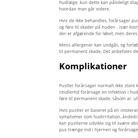
hudlæge; kun dette kan pålideligt diag
hvordan man går videre.
Hvis de ikke behandles, forårsager pus
og føre til skader på huden - især kosm
der er afgørende for løbet, men deres
Mens allergener kan undgås, og forløbe
til permanent skade. Det anbefales der
Komplikationer
Pustler forårsager normalt ikke store 
imidlertid forårsage en infektion i hu
føre til permanent skade, såsom ar, u
Hvis pustler er baseret på en intoler
symptomer som hudirritation, åndedræt
kan pustlerne udvikle sig til svære ab
pus trænge ind i hjernen og forårsage