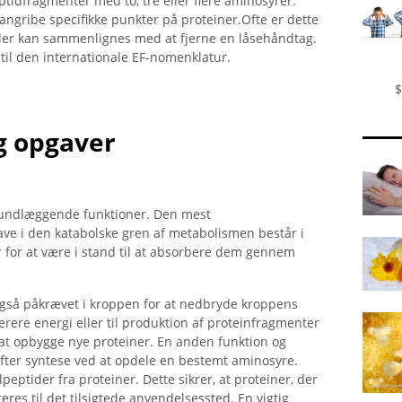
idfragmenter med to, tre eller flere aminosyrer.
angribe specifikke punkter på proteiner.Ofte er dette
der kan sammenlignes med at fjerne en låsehåndtag.
 til den internationale EF-nomenklatur.
$
og opgaver
grundlæggende funktioner. Den mest
 i den katabolske gren af ​​metabolismen består i
r for at være i stand til at absorbere dem gennem
gså påkrævet i kroppen for at nedbryde kroppens
rere energi eller til produktion af proteinfragmenter
or at opbygge nye proteiner. En anden funktion og
 efter syntese ved at opdele en bestemt aminosyre.
peptider fra proteiner. Dette sikrer, at proteiner, der
eres til det tilsigtede anvendelsessted. En vigtig