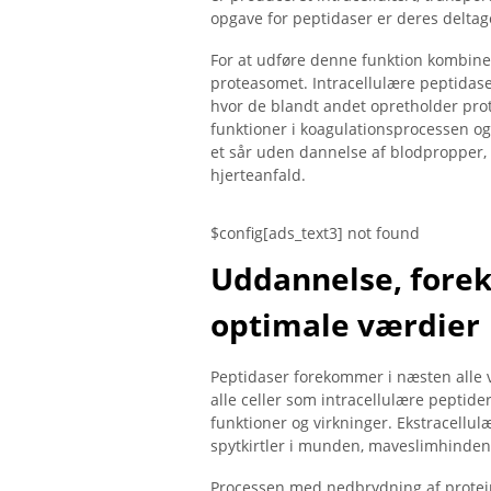
opgave for peptidaser er deres deltagel
For at udføre denne funktion kombine
proteasomet. Intracellulære peptidaser
hvor de blandt andet opretholder prot
funktioner i koagulationsprocessen og 
et sår uden dannelse af blodpropper,
hjerteanfald.
$config[ads_text3] not found
Uddannelse, fore
optimale værdier
Peptidaser forekommer i næsten alle v
alle celler som intracellulære peptide
funktioner og virkninger. Ekstracellul
spytkirtler i munden, maveslimhinden o
Processen med nedbrydning af protei