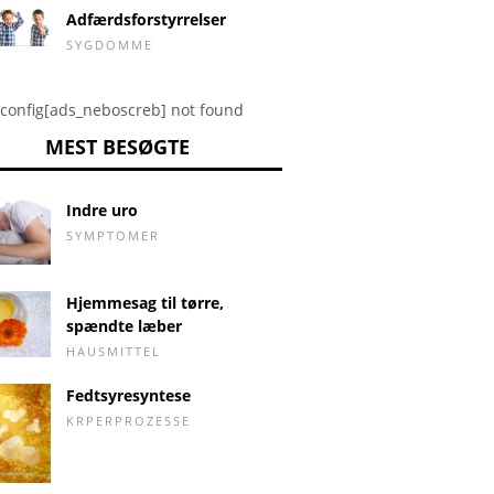
Adfærdsforstyrrelser
SYGDOMME
config[ads_neboscreb] not found
MEST BESØGTE
Indre uro
SYMPTOMER
Hjemmesag til tørre,
spændte læber
HAUSMITTEL
Fedtsyresyntese
KRPERPROZESSE