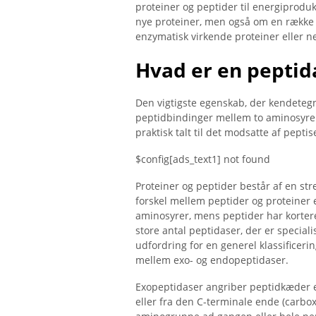
proteiner og peptider til energiproduk
nye proteiner, men også om en række 
enzymatisk virkende proteiner eller n
Hvad er en peptid
Den vigtigste egenskab, der kendetegne
peptidbindinger mellem to aminosyrer
praktisk talt til det modsatte af pepti
$config[ads_text1] not found
Proteiner og peptider består af en st
forskel mellem peptider og proteiner 
aminosyrer, mens peptider har kortere
store antal peptidaser, der er special
udfordring for en generel klassifice
mellem exo- og endopeptidaser.
Exopeptidaser angriber peptidkæder 
eller fra den C-terminale ende (carbox