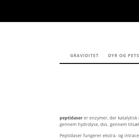
GRAVIDITET
DYR OG PETS
peptidaser
er enzymer, der katalytisk
gennem hydrolyse, dvs. gennem tilsæt
Peptidaser fungerer ekstra- og intrac