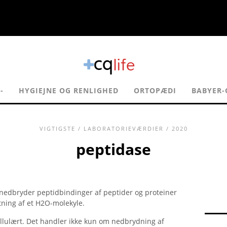
-
HYGIEJNE OG RENLIGHED
ORTOPÆDI
BABYER
VIGTIGSTE
/
LABORATORIEVÆRDIER
/ 2020
peptidase
 nedbryder peptidbindinger af peptider og proteiner
ning af et H2O-molekyle.
ellulært. Det handler ikke kun om nedbrydning af