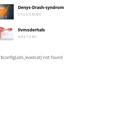
Denys-Drash-syndrom
SYGDOMME
livmoderhals
ANATOMI
$config[ads_kvadrat] not found