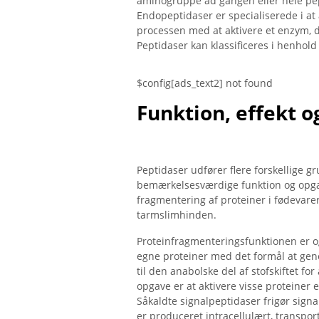
aminogruppe ad gangen eller hele pept
Endopeptidaser er specialiserede i at 
processen med at aktivere et enzym, 
Peptidaser kan klassificeres i henhold
$config[ads_text2] not found
Funktion, effekt 
Peptidaser udfører flere forskellige 
bemærkelsesværdige funktion og opgave
fragmentering af proteiner i fødevare
tarmslimhinden.
Proteinfragmenteringsfunktionen er o
egne proteiner med det formål at gene
til den anabolske del af stofskiftet f
opgave er at aktivere visse proteiner
Såkaldte signalpeptidaser frigør signal
er produceret intracellulært, transport