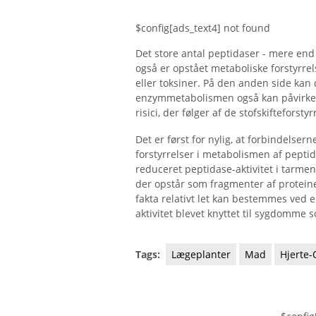
$config[ads_text4] not found
Det store antal peptidaser - mere end 
også er opstået metaboliske forstyrrel
eller toksiner. På den anden side kan
enzymmetabolismen også kan påvirkes
risici, der følger af de stofskifteforsty
Det er først for nylig, at forbindelse
forstyrrelser i metabolismen af ​​pept
reduceret peptidase-aktivitet i tarmen
der opstår som fragmenter af proteiner 
fakta relativt let kan bestemmes ved e
aktivitet blevet knyttet til sygdomme
Tags:
Lægeplanter
Mad
Hjerte-