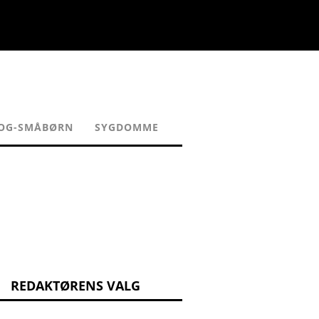
-OG-SMÅBØRN
SYGDOMME
REDAKTØRENS VALG