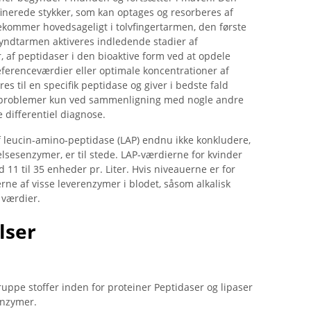
finerede stykker, som kan optages og resorberes af
ekommer hovedsageligt i tolvfingertarmen, den første
tyndtarmen aktiveres indledende stadier af
 af peptidaser i den bioaktive form ved at opdele
​referenceværdier eller optimale koncentrationer af
s til en specifik peptidase og giver i bedste fald
se problemer kun ved sammenligning med nogle andre
 differentiel diagnose.
f leucin-amino-peptidase (LAP) endnu ikke konkludere,
elsesenzymer, er til stede. LAP-værdierne for kvinder
 11 til 35 enheder pr. Liter. Hvis niveauerne er for
rne af visse leverenzymer i blodet, såsom alkalisk
 værdier.
lser
ppe stoffer inden for proteiner Peptidaser og lipaser
senzymer.