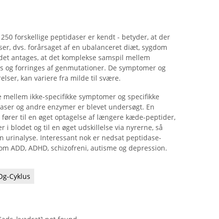
250 forskellige peptidaser er kendt - betyder, at der
ser, dvs. forårsaget af en ubalanceret diæt, sygdom
 det antages, at det komplekse samspil mellem
 og forringes af genmutationer. De symptomer og
rrelser, kan variere fra milde til svære.
rne mellem ikke-specifikke symptomer og specifikke
idaser og andre enzymer er blevet undersøgt. En
 fører til en øget optagelse af længere kæde-peptider,
i blodet og til en øget udskillelse via nyrerne, så
n urinalyse. Interessant nok er nedsat peptidase-
 som ADD, ADHD, schizofreni, autisme og depression.
Og-Cyklus