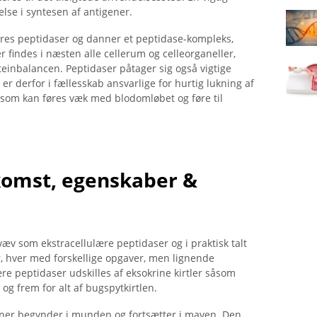
se i syntesen af ​​antigener.
res peptidaser og danner et peptidase-kompleks,
 findes i næsten alle cellerum og celleorganeller,
einbalancen. Peptidaser påtager sig også vigtige
er derfor i fællesskab ansvarlige for hurtig lukning af
 som kan føres væk med blodomløbet og føre til
komst, egenskaber &
æv som ekstracellulære peptidaser og i praktisk talt
r, hver med forskellige opgaver, men lignende
ære peptidaser udskilles af eksokrine kirtler såsom
g frem for alt af bugspytkirtlen.
ner begynder i munden og fortsætter i maven. Den