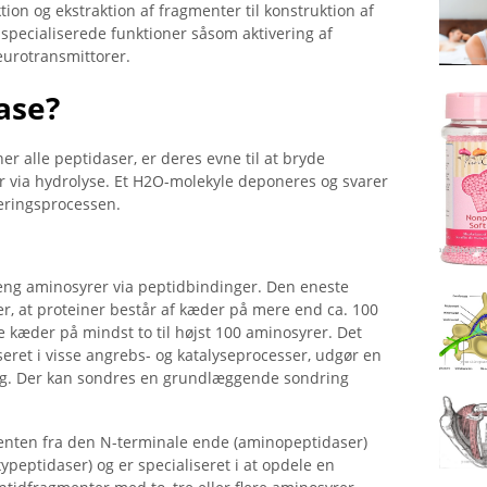
tion og ekstraktion af fragmenter til konstruktion af
specialiserede funktioner såsom aktivering af
eurotransmittorer.
ase?
r alle peptidaser, er deres evne til at bryde
 via hydrolyse. Et H2O-molekyle deponeres og svarer
seringsprocessen.
reng aminosyrer via peptidbindinger. Den eneste
er, at proteiner består af kæder på mere end ca. 100
 kæder på mindst to til højst 100 aminosyrer. Det
iseret i visse angrebs- og katalyseprocesser, udgør en
ring. Der kan sondres en grundlæggende sondring
enten fra den N-terminale ende (aminopeptidaser)
ypeptidaser) og er specialiseret i at opdele en