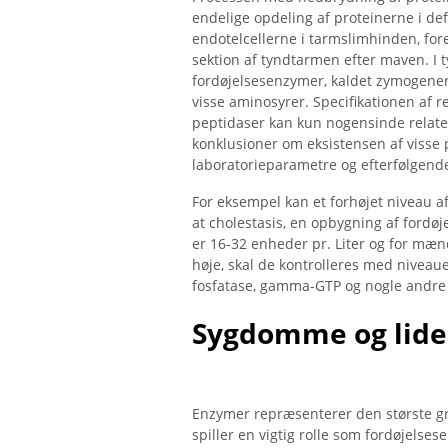
endelige opdeling af proteinerne i de
endotelcellerne i tarmslimhinden, for
sektion af tyndtarmen efter maven. I 
fordøjelsesenzymer, kaldet zymogener,
visse aminosyrer. Specifikationen af ​
peptidaser kan kun nogensinde relatere
konklusioner om eksistensen af ​​vis
laboratorieparametre og efterfølgende
For eksempel kan et forhøjet niveau a
at cholestasis, en opbygning af fordøj
er 16-32 enheder pr. Liter og for mænd
høje, skal de kontrolleres med niveaue
fosfatase, gamma-GTP og nogle andre
Sygdomme og lide
Enzymer repræsenterer den største gru
spiller en vigtig rolle som fordøjelse