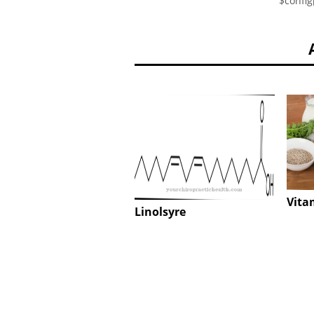
$config
Vita
Linolsyre