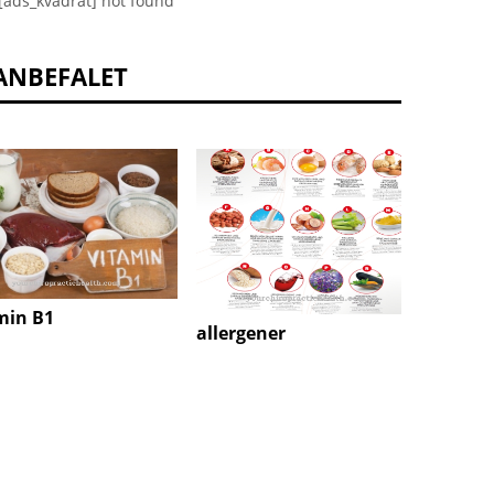
[ads_kvadrat] not found
ANBEFALET
min B1
Blodpl
allergener