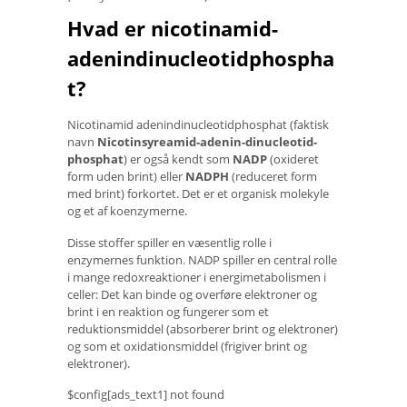
Hvad er nicotinamid-
adenindinucleotidphospha
t?
Nicotinamid adenindinucleotidphosphat (faktisk
navn
Nicotinsyreamid-adenin-dinucleotid-
phosphat
) er også kendt som
NADP
(oxideret
form uden brint) eller
NADPH
(reduceret form
med brint) forkortet. Det er et organisk molekyle
og et af koenzymerne.
Disse stoffer spiller en væsentlig rolle i
enzymernes funktion. NADP spiller en central rolle
i mange redoxreaktioner i energimetabolismen i
celler: Det kan binde og overføre elektroner og
brint i en reaktion og fungerer som et
reduktionsmiddel (absorberer brint og elektroner)
og som et oxidationsmiddel (frigiver brint og
elektroner).
$config[ads_text1] not found