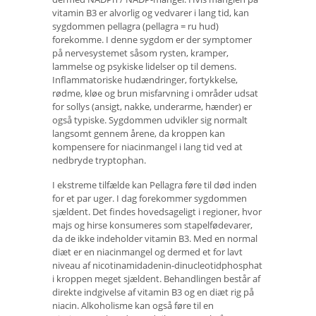
vitamin B3 er alvorlig og vedvarer i lang tid, kan
sygdommen pellagra (pellagra = ru hud)
forekomme. I denne sygdom er der symptomer
på nervesystemet såsom rysten, kramper,
lammelse og psykiske lidelser op til demens.
Inflammatoriske hudændringer, fortykkelse,
rødme, kløe og brun misfarvning i områder udsat
for sollys (ansigt, nakke, underarme, hænder) er
også typiske. Sygdommen udvikler sig normalt
langsomt gennem årene, da kroppen kan
kompensere for niacinmangel i lang tid ved at
nedbryde tryptophan.
I ekstreme tilfælde kan Pellagra føre til død inden
for et par uger. I dag forekommer sygdommen
sjældent. Det findes hovedsageligt i regioner, hvor
majs og hirse konsumeres som stapelfødevarer,
da de ikke indeholder vitamin B3. Med en normal
diæt er en niacinmangel og dermed et for lavt
niveau af nicotinamidadenin-dinucleotidphosphat
i kroppen meget sjældent. Behandlingen består af
direkte indgivelse af vitamin B3 og en diæt rig på
niacin. Alkoholisme kan også føre til en