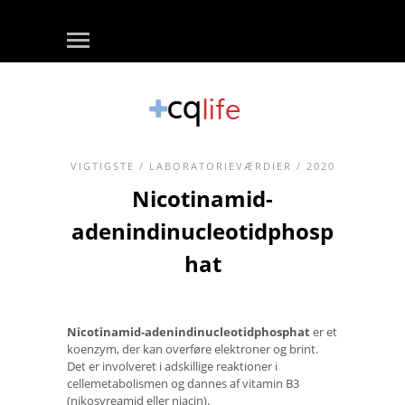
VIGTIGSTE
/
LABORATORIEVÆRDIER
/ 2020
Nicotinamid-
adenindinucleotidphosp
hat
Nicotinamid-adenindinucleotidphosphat
er et
koenzym, der kan overføre elektroner og brint.
Det er involveret i adskillige reaktioner i
cellemetabolismen og dannes af vitamin B3
(nikosyreamid eller niacin).