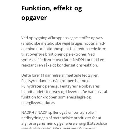
Funktion, effekt og
opgaver
Ved opbygning af kroppens egne stoffer og væv
(anabolske metabolske veje) bruges nicotinamid-
adenindinucleotidphosphat i sin reducerede form
til at overføre brintioner og elektroner. Ved
syntese af fedtsyrer overfører NADPH brint til en
reaktant i en såkaldt kondensationsreaktion.
Dette fører til dannelse af mættede fedtsyrer.
Fedtsyrer dannes, når kroppen har nok
kulhydrater og energi. Fedtsyrerne opbevares
blandt andet i fedtvæv og i leveren. De har en vital
funktion for kroppen som energilagre og
energileverandører.
NADPH / NADP spiller også en central rolle i
nedbrydningen af ​​metabolske produkter for at
afgifte organismen og generere energi (katabolske
metaboliske veje). Når umættede fedtsyrer