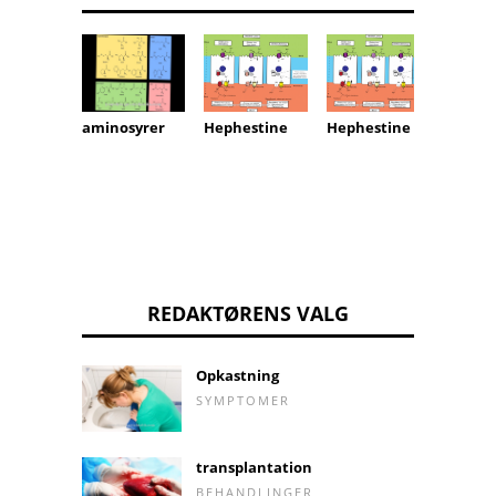
Vitami
aminosyrer
Hephestine
Hephestine
REDAKTØRENS VALG
Opkastning
SYMPTOMER
transplantation
BEHANDLINGER