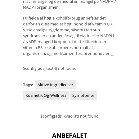
niacinmangel og dermed til en mangel på NADPH /
NADP i organismen.
I tilfælde af højt alkoholforbrug anbefales det
derfor en diæt med et højt indhold af vitamin B3.
Visse arvelige sygdomme, såsom Hartnup-
syndrom, er en anden årsag til niacin eller NADPH
/ NADP-mangel i kroppen. I dette tilfælde kan
vitamin B3 ikke absorberes normalt af
organismen, og medikamentterapi er uundværlig.
$config[ads_text4] not found
Tags:
Aktive Ingredienser
Kosmetik Og-Wellness
Symptomer
$config[ads_kvadrat] not found
ANBEFALET