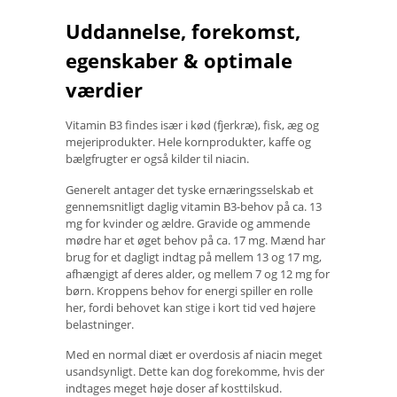
Uddannelse, forekomst,
egenskaber & optimale
værdier
Vitamin B3 findes især i kød (fjerkræ), fisk, æg og
mejeriprodukter. Hele kornprodukter, kaffe og
bælgfrugter er også kilder til niacin.
Generelt antager det tyske ernæringsselskab et
gennemsnitligt daglig vitamin B3-behov på ca. 13
mg for kvinder og ældre. Gravide og ammende
mødre har et øget behov på ca. 17 mg. Mænd har
brug for et dagligt indtag på mellem 13 og 17 mg,
afhængigt af deres alder, og mellem 7 og 12 mg for
børn. Kroppens behov for energi spiller en rolle
her, fordi behovet kan stige i kort tid ved højere
belastninger.
Med en normal diæt er overdosis af niacin meget
usandsynligt. Dette kan dog forekomme, hvis der
indtages meget høje doser af kosttilskud.