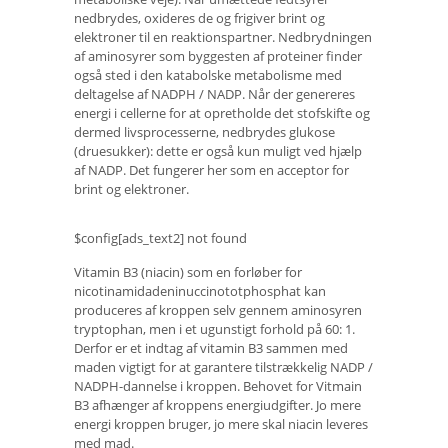
nedbrydes, oxideres de og frigiver brint og
elektroner til en reaktionspartner. Nedbrydningen
af ​​aminosyrer som byggesten af ​​proteiner finder
også sted i den katabolske metabolisme med
deltagelse af NADPH / NADP. Når der genereres
energi i cellerne for at opretholde det stofskifte og
dermed livsprocesserne, nedbrydes glukose
(druesukker): dette er også kun muligt ved hjælp
af NADP. Det fungerer her som en acceptor for
brint og elektroner.
$config[ads_text2] not found
Vitamin B3 (niacin) som en forløber for
nicotinamidadeninuccinototphosphat kan
produceres af kroppen selv gennem aminosyren
tryptophan, men i et ugunstigt forhold på 60: 1.
Derfor er et indtag af vitamin B3 sammen med
maden vigtigt for at garantere tilstrækkelig NADP /
NADPH-dannelse i kroppen. Behovet for Vitmain
B3 afhænger af kroppens energiudgifter. Jo mere
energi kroppen bruger, jo mere skal niacin leveres
med mad.