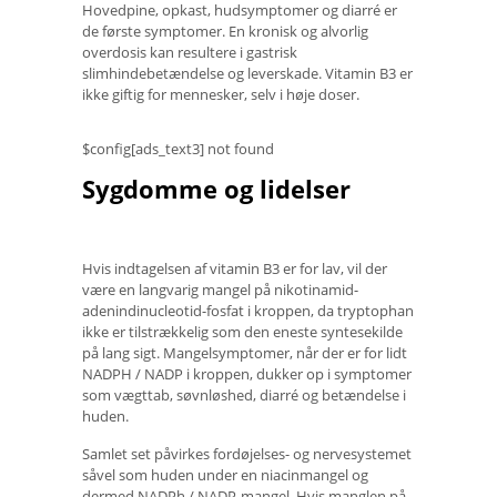
Hovedpine, opkast, hudsymptomer og diarré er
de første symptomer. En kronisk og alvorlig
overdosis kan resultere i gastrisk
slimhindebetændelse og leverskade. Vitamin B3 er
ikke giftig for mennesker, selv i høje doser.
$config[ads_text3] not found
Sygdomme og lidelser
Hvis indtagelsen af ​​vitamin B3 er for lav, vil der
være en langvarig mangel på nikotinamid-
adenindinucleotid-fosfat i kroppen, da tryptophan
ikke er tilstrækkelig som den eneste syntesekilde
på lang sigt. Mangelsymptomer, når der er for lidt
NADPH / NADP i kroppen, dukker op i symptomer
som vægttab, søvnløshed, diarré og betændelse i
huden.
Samlet set påvirkes fordøjelses- og nervesystemet
såvel som huden under en niacinmangel og
dermed NADPh / NADP-mangel. Hvis manglen på