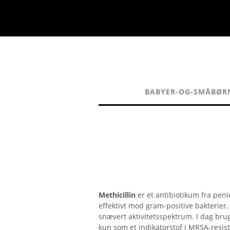
BABYER-OG-SMÅBØR
Methicillin
er et antibiotikum fra penic
effektivt mod gram-positive bakterier
snævert aktivitetsspektrum. I dag br
kun som et indikatorstof i MRSA-resis