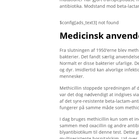
antibiotika. Modstand mod beta-lactamp
$config[ads_text3] not found
Medicinsk anvend
Fra slutningen af ​​1950'erne blev met
bakterier. Det fandt særlig anvendels
Normalt er disse bakterier ufarlige. 
og dyr. Imidlertid kan alvorlige inf
mennesker.
Methicillin stoppede spredningen af ​​d
var det dog nødvendigt at indgives via i
af det syre-resistente beta-lactam-antib
fungerer på samme måde som methicill
I dag bruges methicillin kun som et i
sammen med oxacillin og andre antibio
blyantibiotikum til denne test. Dette 
multiresistente hospitalskim. Ud over