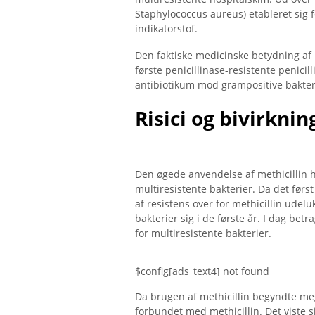
Staphylococcus aureus) etableret sig f
indikatorstof.
Den faktiske medicinske betydning af m
første penicillinase-resistente penicil
antibiotikum mod grampositive bakter
Risici og bivirknin
Den øgede anvendelse af methicillin har
multiresistente bakterier. Da det først
af ​​resistens over for methicillin udel
bakterier sig i de første år. I dag be
for multiresistente bakterier.
$config[ads_text4] not found
Da brugen af ​​methicillin begyndte meg
forbundet med methicillin. Det viste si