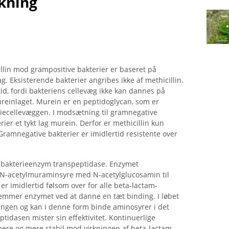
kning
illin mod grampositive bakterier er baseret på
ag. Eksisterende bakterier angribes ikke af methicillin.
tid, fordi bakteriens cellevæg ikke kan dannes på
ureinlaget. Murein er en peptidoglycan, som er
eriecellevæggen. I modsætning til gramnegative
ier et tykt lag murein. Derfor er methicillin kun
Gramnegative bakterier er imidlertid resistente over
f bakterieenzym transpeptidase. Enzymet
 ​​N-acetylmuraminsyre med N-acetylglucosamin til
r imidlertid følsom over for alle beta-lactam-
hæmmer enzymet ved at danne en tæt binding. I løbet
ingen og kan i denne form binde aminosyrer i det
tidasen mister sin effektivitet. Kontinuerlige
ere og mere stabil mod virkningen af ​​beta-lactam-