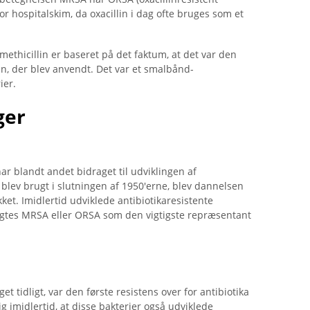
or hospitalskim, da oxacillin i dag ofte bruges som et
ethicillin er baseret på det faktum, at det var den
lin, der blev anvendt. Det var et smalbånd-
ier.
ger
 blandt andet bidraget til udviklingen af ​​
 blev brugt i slutningen af ​​1950'erne, blev dannelsen
ukket. Imidlertid udviklede antibiotikaresistente
tragtes MRSA eller ORSA som den vigtigste repræsentant
et tidligt, var den første resistens over for antibiotika
g imidlertid, at disse bakterier også udviklede