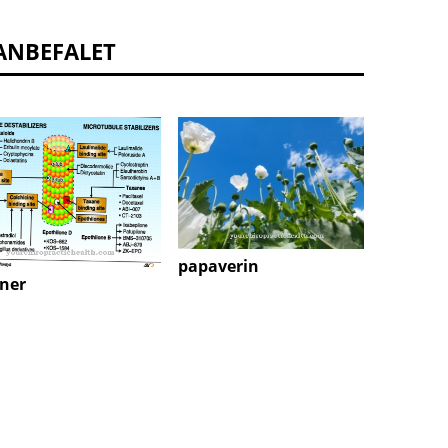
ANBEFALET
papaverin
ner
ceftri