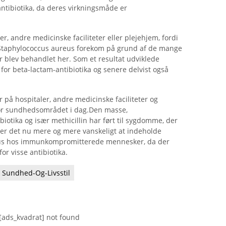
antibiotika, da deres virkningsmåde er
er, andre medicinske faciliteter eller plejehjem, fordi
d Staphylococcus aureus forekom på grund af de mange
blev behandlet her. Som et resultat udviklede
 for beta-lactam-antibiotika og senere delvist også
 på hospitaler, andre medicinske faciliteter og
for sundhedsområdet i dag.Den masse,
iotika og især methicillin har ført til sygdomme, der
r er det nu mere og mere vanskeligt at indeholde
eus hos immunkompromitterede mennesker, da der
or visse antibiotika.
Sundhed-Og-Livsstil
[ads_kvadrat] not found