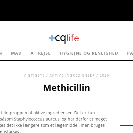
N
MAD
AT REJSE
HYGIEJNE OG RENLIGHED
PA
VIGTIGSTE
/
AKTIVE INGREDIENSER
/ 2020
Methicillin
illin-gruppen af ​​aktive ingredienser. Det er kun
, såsom Staphylococcus aureus, og har derfor et meget
uges det ikke længere som et lægemiddel, men bruges
tensforsøg.