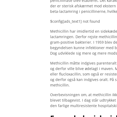
penicillinase blev etableret. Det karak
der er sterisk afskærmet mod ekstern
beta-lactamring i penicillinerne, hvilk
$config[ads_text1] not found
Methicillin har imidlertid en sidekæde
lactamringen. Derfor rejste methicill
gram-positive bakterier. I 1959 blev d
begyndelsen kunne infektioner med b
Dog udviklede sig mere og mere mods
Methicillin måtte indgives parenteralt 
og derfor ville blive ødelagt i maven. M
eller flucloxacillin, som også er resist
og derfor også kan indgives oralt. På 
methicillin.
Overbevisningen om, at methicillin ikk
blevet tilbagevist. I dag står udtrykk
den farlige multiresistente hospitalsk