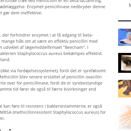
teristiske træk ved methicillin er en beta-lactamring,
$
 ødelæggelse. Enzymet penicillinase nedbryder denne
et gør dem ineffektive.
, der forhindrer enzymet i at få adgang til beta-
in mange håb om at være en effektiv penicillin mod
et udviklet af lægemiddelfirmaet "Beecham". I
akterien Staphylococcus aureus bekæmpes effektivt.
tand.
(ikke via fordøjelsessystemet), fordi det er syrefølsomt
ethicillin blev senere erstattet af penicillin oxacillin
ente over for penicillinase, fordi de er syrebestandige
samme tid fører de også til færre bivirkninger end
e kan føre til resistens i bakteriestammerne, er også
et MRSA (methicillinresistent Staphylococcus aureus) for
im.