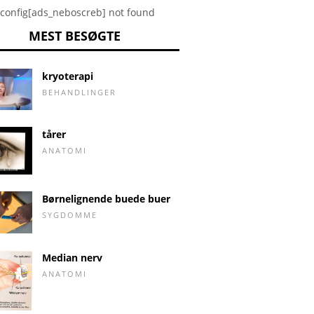
config[ads_neboscreb] not found
MEST BESØGTE
kryoterapi
BEHANDLINGER
tårer
ANATOMI
Børnelignende buede buer
SYGDOMME
Median nerv
ANATOMI