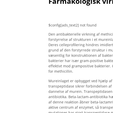
Farmakologisk vir
$config[ads_text2] not found
Den antibakterielle virkning af methic
forstyrrelse af strukturen i et mureinl
Deres celleprofilering hindres imidler
grund af den forstyrrede struktur i m
væsentlig for konstruktionen af ​​bakt
bakterier har især gram-positive bakter
effektivt mod grampositive bakterier. 
for methicillin.
Mureinlaget er opbygget ved hjælp a
transpeptidase sikrer forbindelsen af
dannelse af murein. Transpeptidasen e
antibiotika. Beta-lactam-antibiotika 
af denne reaktion åbner beta-lactamr
aktive centrum af enzymet, så transpep
mutationer har gjort transpeptidase m