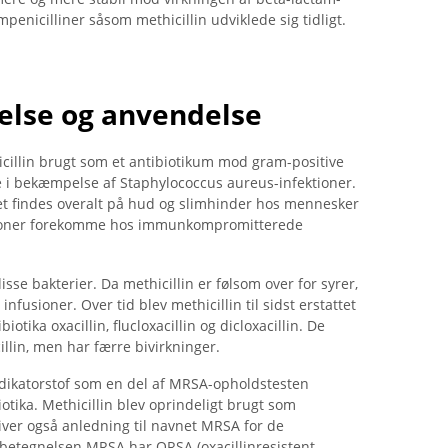
enicilliner såsom methicillin udviklede sig tidligt.
else og anvendelse
hicillin brugt som et antibiotikum mod gram-positive
e i bekæmpelse af Staphylococcus aureus-infektioner.
Det findes overalt på hud og slimhinder hos mennesker
ektioner forekomme hos immunkompromitterede
isse bakterier. Da methicillin er følsom over for syrer,
nfusioner. Over tid blev methicillin til sidst erstattet
iotika oxacillin, flucloxacillin og dicloxacillin. De
in, men har færre bivirkninger.
ndikatorstof som en del af MRSA-opholdstesten
tika. Methicillin blev oprindeligt brugt som
giver også anledning til navnet MRSA for de
 betegnelsen MRSA har ORSA (oxacillinresistent