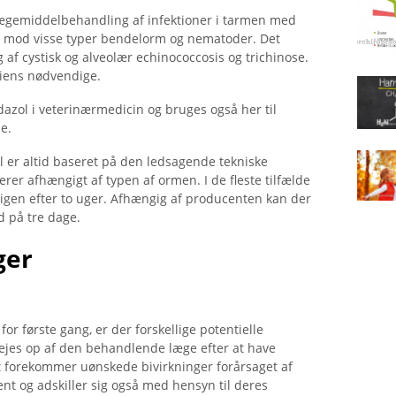
lægemiddelbehandling af infektioner i tarmen med
t mod visse typer bendelorm og nematoder. Det
af cystisk og alveolær echinococcosis og trichinose.
diens nødvendige.
zol i veterinærmedicin og bruges også her til
e.
 er altid baseret på den ledsagende tekniske
rer afhængigt af typen af ​​ormen. I de fleste tilfælde
r igen efter to uger. Afhængig af producenten kan der
 på tre dage.
ger
r første gang, er der forskellige potentielle
 vejes op af den behandlende læge efter at have
et forekommer uønskede bivirkninger forårsaget af
nt og adskiller sig også med hensyn til deres