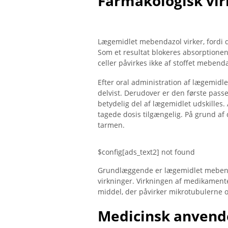
Farmakologisk vir
Lægemidlet mebendazol virker, fordi d
Som et resultat blokeres absorptionen
celler påvirkes ikke af stoffet mebenda
Efter oral administration af lægemidl
delvist. Derudover er den første passeri
betydelig del af lægemidlet udskilles.
tagede dosis tilgængelig. På grund af
tarmen.
$config[ads_text2] not found
Grundlæggende er lægemidlet mebend
virkninger. Virkningen af ​​medikament
middel, der påvirker mikrotubulerne 
Medicinsk anvend