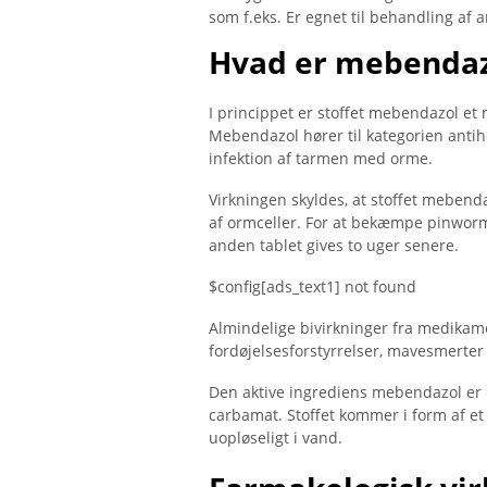
som f.eks. Er egnet til behandling af 
Hvad er mebendaz
I princippet er stoffet mebendazol e
Mebendazol hører til kategorien antih
infektion af tarmen med orme.
Virkningen skyldes, at stoffet mebenda
af ​​ormceller. For at bekæmpe pinwor
anden tablet gives to uger senere.
$config[ads_text1] not found
Almindelige bivirkninger fra medikam
fordøjelsesforstyrrelser, mavesmerter 
Den aktive ingrediens mebendazol er e
carbamat. Stoffet kommer i form af et pu
uopløseligt i vand.