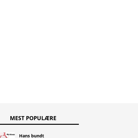
ept
noscapin
Taxaner
MEST POPULÆRE
Hans bundt