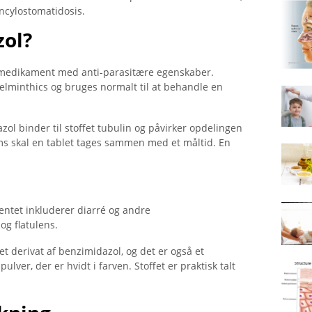
ancylostomatidosis.
ol?
t medikament med anti-parasitære egenskaber.
elminthics og bruges normalt til at behandle en
zol binder til stoffet tubulin og påvirker opdelingen
ms skal en tablet tages sammen med et måltid. En
entet inkluderer diarré og andre
og flatulens.
t derivat af benzimidazol, og det er også et
lver, der er hvidt i farven. Stoffet er praktisk talt