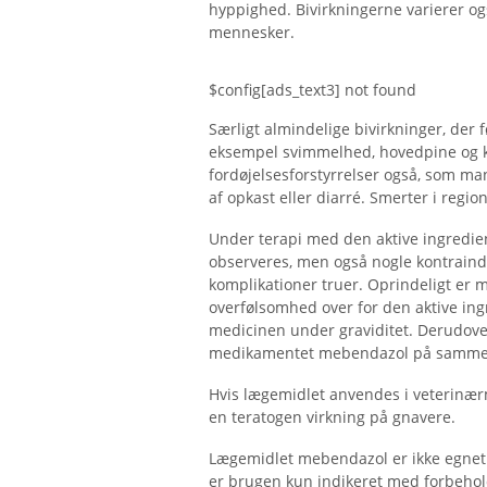
hyppighed. Bivirkningerne varierer og
mennesker.
$config[ads_text3] not found
Særligt almindelige bivirkninger, der 
eksempel svimmelhed, hovedpine og k
fordøjelsesforstyrrelser også, som man
af opkast eller diarré. Smerter i regio
Under terapi med den aktive ingredien
observeres, men også nogle kontraindik
komplikationer truer. Oprindeligt er
overfølsomhed over for den aktive ing
medicinen under graviditet. Derudover
medikamentet mebendazol på samme 
Hvis lægemidlet anvendes i veterinær
en teratogen virkning på gnavere.
Lægemidlet mebendazol er ikke egnet t
er brugen kun indikeret med forbehold