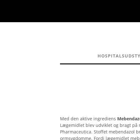
HOSPITALSUDST
Med den aktive ingrediens
Mebendaz
Lægemidlet blev udviklet og bragt på
Pharmaceutica. Stoffet mebendazol brug
ormsygdomme. Fordi lægemidlet meben