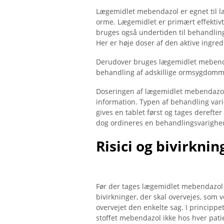
Lægemidlet mebendazol er egnet til 
orme. Lægemidlet er primært effektiv
bruges også undertiden til behandling 
Her er høje doser af den aktive ingre
Derudover bruges lægemidlet mebenda
behandling af adskillige ormsygdomm
Doseringen af ​​lægemidlet mebendazol
information. Typen af ​​behandling varie
gives en tablet først og tages derefte
dog ordineres en behandlingsvarighed
Risici og bivirknin
Før der tages lægemidlet mebendazol fo
bivirkninger, der skal overvejes, som
overvejet den enkelte sag. I principp
stoffet mebendazol ikke hos hver patie