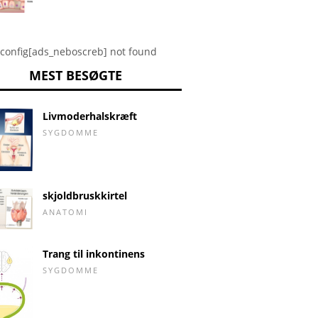
config[ads_neboscreb] not found
MEST BESØGTE
Livmoderhalskræft
SYGDOMME
skjoldbruskkirtel
ANATOMI
Trang til inkontinens
SYGDOMME