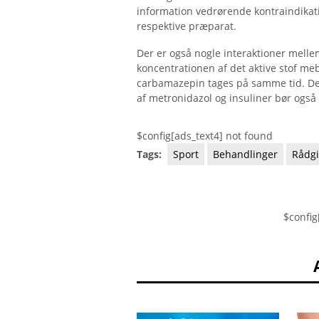
information vedrørende kontraindikatio
respektive præparat.
Der er også nogle interaktioner melle
koncentrationen af ​​det aktive stof me
carbamazepin tages på samme tid. Det
af metronidazol og insuliner bør også
$config[ads_text4] not found
Tags:
Sport
Behandlinger
Rådgi
$config