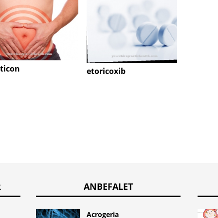
Atacic
ticon
etoricoxib
R
ANBEFALET
Acrogeria