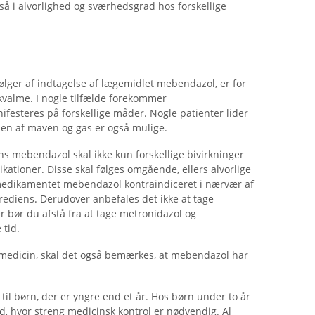
så i alvorlighed og sværhedsgrad hos forskellige
følger af indtagelse af lægemidlet mebendazol, er for
valme. I nogle tilfælde forekommer
ifesteres på forskellige måder. Nogle patienter lider
nen af ​​maven og gas er også mulige.
s mebendazol skal ikke kun forskellige bivirkninger
ationer. Disse skal følges omgående, ellers alvorlige
 medikamentet mebendazol kontraindiceret i nærvær af
rediens. Derudover anbefales det ikke at tage
 bør du afstå fra at tage metronidazol og
tid.
medicin, skal det også bemærkes, at mebendazol har
il børn, der er yngre end et år. Hos børn under to år
, hvor streng medicinsk kontrol er nødvendig. Al