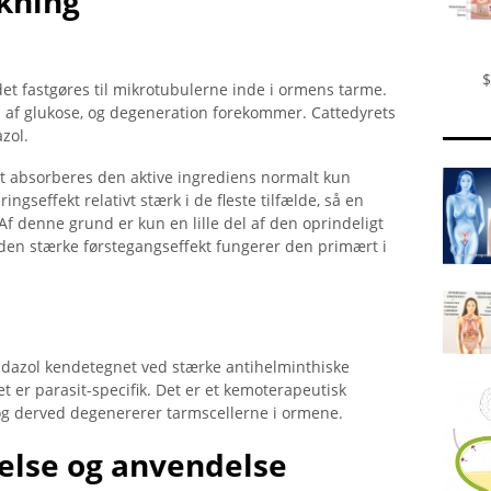
kning
$
et fastgøres til mikrotubulerne inde i ormens tarme.
 af ​​glukose, og degeneration forekommer. Cattedyrets
zol.
et absorberes den aktive ingrediens normalt kun
ngseffekt relativt stærk i de fleste tilfælde, så en
 Af denne grund er kun en lille del af den oprindeligt
 den stærke førstegangseffekt fungerer den primært i
azol kendetegnet ved stærke antihelminthiske
et er parasit-specifik. Det er et kemoterapeutisk
og derved degenererer tarmscellerne i ormene.
else og anvendelse