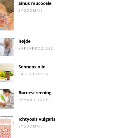
Sinus mucocele
SYGDOMME
højde
KRPERPROZESSE
Senneps olie
LÆGEPLANTER
Børnescreening
BEHANDLINGER
Ichtyosis vulgaris
SYGDOMME