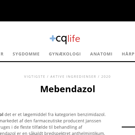
YR
SYGDOMME
GYNÆKOLOGI
ANATOMI
HÅRP
VIGTIGSTE
/
AKTIVE INGREDIENSER
/ 2020
Mebendazol
ol
det er et lægemiddel fra kategorien benzimidazol.
 markedet af den farmaceutiske producent Janssen
es i de fleste tilfælde til behandling af
dazol er en såkaldt bredspektret anthelmintikum,