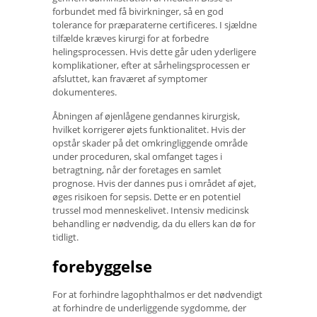
forbundet med få bivirkninger, så en god
tolerance for præparaterne certificeres. I sjældne
tilfælde kræves kirurgi for at forbedre
helingsprocessen. Hvis dette går uden yderligere
komplikationer, efter at sårhelingsprocessen er
afsluttet, kan fraværet af symptomer
dokumenteres.
Åbningen af ​​øjenlågene gendannes kirurgisk,
hvilket korrigerer øjets funktionalitet. Hvis der
opstår skader på det omkringliggende område
under proceduren, skal omfanget tages i
betragtning, når der foretages en samlet
prognose. Hvis der dannes pus i området af øjet,
øges risikoen for sepsis. Dette er en potentiel
trussel mod menneskelivet. Intensiv medicinsk
behandling er nødvendig, da du ellers kan dø for
tidligt.
forebyggelse
For at forhindre lagophthalmos er det nødvendigt
at forhindre de underliggende sygdomme, der