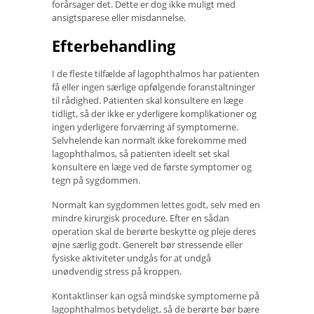
forårsager det. Dette er dog ikke muligt med
ansigtsparese eller misdannelse.
Efterbehandling
I de fleste tilfælde af lagophthalmos har patienten
få eller ingen særlige opfølgende foranstaltninger
til rådighed. Patienten skal konsultere en læge
tidligt, så der ikke er yderligere komplikationer og
ingen yderligere forværring af symptomerne.
Selvhelende kan normalt ikke forekomme med
lagophthalmos, så patienten ideelt set skal
konsultere en læge ved de første symptomer og
tegn på sygdommen.
Normalt kan sygdommen lettes godt, selv med en
mindre kirurgisk procedure. Efter en sådan
operation skal de berørte beskytte og pleje deres
øjne særlig godt. Generelt bør stressende eller
fysiske aktiviteter undgås for at undgå
unødvendig stress på kroppen.
Kontaktlinser kan også mindske symptomerne på
lagophthalmos betydeligt, så de berørte bør bære