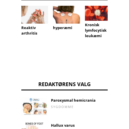
Kronisk
Reaktiv
hyperæmi
Fald i
lymfocytisk
arthritis
blodtr
leukæmi
REDAKTØRENS VALG
Paroxysmal hemicrania
SYGDOMME
Hallux varus