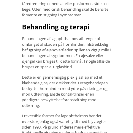
tåredrenering er nedsat eller pusformer, rådes en
læge. Uden medicinsk behandling skal de berørte
forvente en stigning i symptomer.
Behandling og terapi
Behandlingen af ​​lagophthalmos afhænger af
omfanget af skaden på hornhinden. Tilstrækkelig
befugtning af øjenoverfladen spiller en vigtig rolle i
behandlingen af ​​sygdommen. En øjesalve eller
øjengel kan bruges til dette formål. I nogle tilfælde
bruges en speciel urglasbind.
Dette er en gennemsigtig plexiglasflap med et
klæbende gips, der dækker det. Urtagebandagen
beskytter hornhinden mod ydre påvirkninger og
mod udtørring. Bløde kontaktlinser er en
yderligere beskyttelsesforanstaltning mod
udtørring.
I reversible former for lagophthalmos har det
øverste øjenlåg også været fyldt med blyvægter
siden 1993. På grund af deres mere effektive
funktionelle virkning og deres bedre kosmetik er