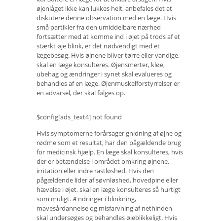
øjenlåget ikke kan lukkes helt, anbefales det at
diskutere denne observation med en læge. Hvis
små partikler fra den umiddelbare nærhed
fortsætter med at komme ind i øjet på trods af et
stærkt øje blink, er det nødvendigt med et
lægebesøg. Hvis øjnene bliver tørre eller vandige,
skal en læge konsulteres. Øjensmerter, kløe,
ubehag og ændringer i synet skal evalueres og
behandles af en læge. Øjenmuskelforstyrrelser er
en advarsel, der skal følges op.
$config[ads_text4] not found
Hvis symptomerne forårsager gnidning af øjne og
rødme som et resultat, har den pågældende brug
for medicinsk hjælp. En læge skal konsulteres, hvis
der er betændelse i området omkring øjnene,
irritation eller indre rastløshed. Hvis den
pågældende lider af søvnløshed, hovedpine eller
hævelse i øjet, skal en læge konsulteres så hurtigt
som muligt. Ændringer i blinkning,
mavesårdannelse og misfarvning af nethinden
skal undersøges og behandles øjeblikkeligt. Hvis