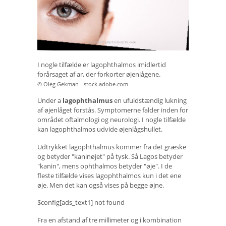
I nogle tilfælde er lagophthalmos imidlertid
forårsaget af ar, der forkorter øjenlågene.
© Oleg Gekman - stock.adobe.com
Under a
lagophthalmus
en ufuldstændig lukning
af øjenlåget forstås. Symptomerne falder inden for
området oftalmologi og neurologi. I nogle tilfælde
kan lagophthalmos udvide øjenlågshullet.
Udtrykket lagophthalmus kommer fra det græske
og betyder "kaninøjet" på tysk. Så Lagos betyder
"kanin", mens ophthalmos betyder "øje". I de
fleste tilfælde vises lagophthalmos kun i det ene
øje. Men det kan også vises på begge øjne.
$config[ads_text1] not found
Fra en afstand af tre millimeter og i kombination