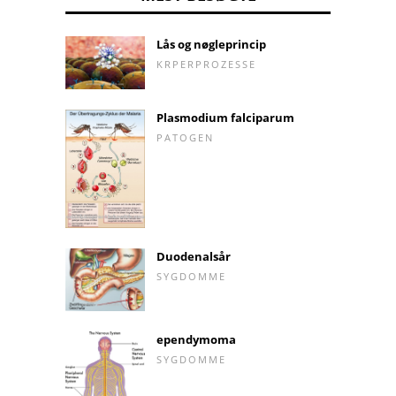
Lås og nøgleprincip
KRPERPROZESSE
Plasmodium falciparum
PATOGEN
Duodenalsår
SYGDOMME
ependymoma
SYGDOMME