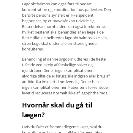
Lagophthalmos kan også føre til nedsat
koncentration og koordination hos patienten. Den
berørte persons synsfelt er ikke sjældent
begrænset, og et mavesår kan udvikle sig.
Betændelse i hornhinden kan også forekomme,
hvilket bestemt skal behandles af en læge. I de
fleste tilfælde helbredes lagophthalmos ikke selv,
så en læge skal under alle omstændigheder
konsulteres.
Behandling af denne sygdom udføres i de fleste
tilfælde ved hjælp af forskellige salver og
øjendråber. Der er ingen komplikationer. I
alvorlige tilfælde er kirurgiske indgreb eller brug af
antibiotika imidlertid nødvendig. Der er heller
ingen komplikationer her. Patientens forventede
levetid reduceres normalt ikke af lagophthalmos.
Hvornår skal du gå til
lægen?
Hvis du føler et fremmedlegeme i øjet, skal du
konsultere en læge for at afklare årsagen. Hvis