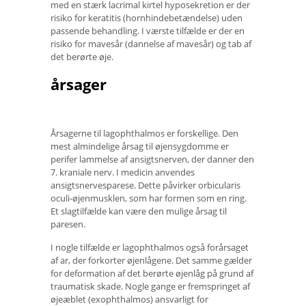
med en stærk lacrimal kirtel hyposekretion er der
risiko for keratitis (hornhindebetændelse) uden
passende behandling. I værste tilfælde er der en
risiko for mavesår (dannelse af mavesår) og tab af
det berørte øje.
årsager
Årsagerne til lagophthalmos er forskellige. Den
mest almindelige årsag til øjensygdomme er
perifer lammelse af ansigtsnerven, der danner den
7. kraniale nerv. I medicin anvendes
ansigtsnervesparese. Dette påvirker orbicularis
oculi-øjenmusklen, som har formen som en ring.
Et slagtilfælde kan være den mulige årsag til
paresen.
I nogle tilfælde er lagophthalmos også forårsaget
af ar, der forkorter øjenlågene. Det samme gælder
for deformation af det berørte øjenlåg på grund af
traumatisk skade. Nogle gange er fremspringet af
øjeæblet (exophthalmos) ansvarligt for