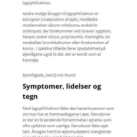
lagophthalmos.
Andre mulige årsager til lagophthalmos er
ectropion (malposition af øjet), medfødte
misdannelser såsom coloboma, endokrin
orbitopati, der forekommer ved Graves 'sygdom,
herpes zoster oticus, polyneuritis, meningitis, en
cerebellær brovinkeltumor eller forekomsten af ​​
koma . I sjældne tilfælde fører spedalskhed på
øjenlågene også til det, der er kendt som et
kaninøje.
$config[ads_text2] not found
Symptomer, lidelser og
tegn
Med lagophthalmos føles den berørte person som
om han har et fremmedlegeme i øjet. Derudover
er der en brændende fornemmelse i øjnene, som
ofte opfattes som uærlige. Derudover føles øjet
tørt. Årsagen hertil er øjenmuskelens manglende