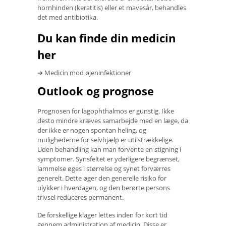
hornhinden (keratitis) eller et mavesår, behandles
det med antibiotika.
Du kan finde din medicin
her
➔ Medicin mod øjeninfektioner
Outlook og prognose
Prognosen for lagophthalmos er gunstig. Ikke
desto mindre kræves samarbejde med en læge, da
der ikke er nogen spontan heling, og
mulighederne for selvhjælp er utilstrækkelige.
Uden behandling kan man forvente en stigning i
symptomer. Synsfeltet er yderligere begrænset,
lammelse øges i størrelse og synet forværres
generelt. Dette øger den generelle risiko for
ulykker i hverdagen, og den berørte persons
trivsel reduceres permanent.
De forskellige klager lettes inden for kort tid
gennem administration af medicin. Disse er