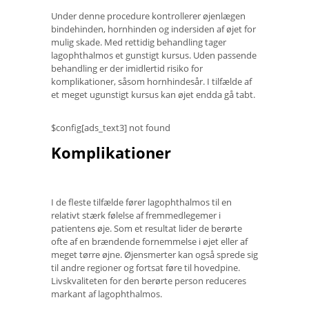
Under denne procedure kontrollerer øjenlægen
bindehinden, hornhinden og indersiden af ​​øjet for
mulig skade. Med rettidig behandling tager
lagophthalmos et gunstigt kursus. Uden passende
behandling er der imidlertid risiko for
komplikationer, såsom hornhindesår. I tilfælde af
et meget ugunstigt kursus kan øjet endda gå tabt.
$config[ads_text3] not found
Komplikationer
I de fleste tilfælde fører lagophthalmos til en
relativt stærk følelse af fremmedlegemer i
patientens øje. Som et resultat lider de berørte
ofte af en brændende fornemmelse i øjet eller af
meget tørre øjne. Øjensmerter kan også sprede sig
til andre regioner og fortsat føre til hovedpine.
Livskvaliteten for den berørte person reduceres
markant af lagophthalmos.