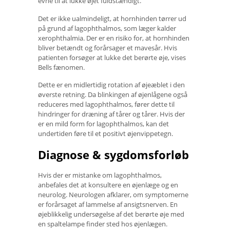
evne til at lukke øjet fuldstændigt.
Det er ikke ualmindeligt, at hornhinden tørrer ud
på grund af lagophthalmos, som læger kalder
xerophthalmia. Der er en risiko for, at hornhinden
bliver betændt og forårsager et mavesår. Hvis
patienten forsøger at lukke det berørte øje, vises
Bells fænomen.
Dette er en midlertidig rotation af øjeæblet i den
øverste retning. Da blinkingen af ​​øjenlågene også
reduceres med lagophthalmos, fører dette til
hindringer for dræning af tårer og tårer. Hvis der
er en mild form for lagophthalmos, kan det
undertiden føre til et positivt øjenvippetegn.
Diagnose & sygdomsforløb
Hvis der er mistanke om lagophthalmos,
anbefales det at konsultere en øjenlæge og en
neurolog. Neurologen afklarer, om symptomerne
er forårsaget af lammelse af ansigtsnerven. En
øjeblikkelig undersøgelse af det berørte øje med
en spaltelampe finder sted hos øjenlægen.