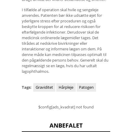
I tilfælde af operation skal hvile og sengeleje
anvendes. Patienten bør ikke udsætte øjet for
yderligere stress efter proceduren og også
beskytte kroppen for at reducere risikoen for
efterfølgende infektioner. Derudover skal de
medicinsk ordinerede lægemidler tages. Det
tilrådes at nedskrive bivirkninger eller
interaktioner og informere lægen om dem. På
denne måde kan medicinen tilpasses optimalt til
den pågældende persons behov. Generelt skal du
regelmæssigt se en læge, hvis du har udtalt
lagophthalmos.
Tags:
Graviditet
Hårpleje
Patogen
$config[ads_kvadrat] not found
ANBEFALET