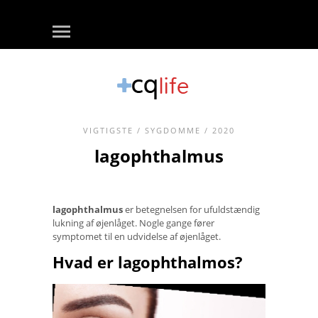
VIGTIGSTE
/
SYGDOMME
/ 2020
lagophthalmus
lagophthalmus
er betegnelsen for ufuldstændig
lukning af øjenlåget. Nogle gange fører
symptomet til en udvidelse af øjenlåget.
Hvad er lagophthalmos?