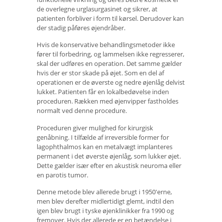
de overlegne urglasurgasinet og sikrer, at
patienten forbliver i form til kørsel. Derudover kan
der stadig påføres øjendråber.
Hvis de konservative behandlingsmetoder ikke
fører til forbedring, og lammelsen ikke regresserer,
skal der udføres en operation. Det samme gælder
hvis der er stor skade på øjet. Som en del af
operationen er de øverste og nedre øjenlåg delvist
lukket. Patienten får en lokalbedøvelse inden
proceduren. Rækken med øjenvipper fastholdes
normalt ved denne procedure.
Proceduren giver mulighed for kirurgisk
genåbning. I tilfælde af irreversible former for
lagophthalmos kan en metalvægt implanteres
permanent i det øverste øjenlåg, som lukker øjet.
Dette gælder især efter en akustisk neuroma eller
en parotis tumor.
Denne metode blev allerede brugt i 1950'erne,
men blev derefter midlertidigt glemt, indtil den
igen blev brugt i tyske øjenklinikker fra 1990 og
fremover. Hvis der allerede er en betændelse i