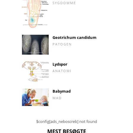
SYGDOMME
Geotrichum candidum
PATOGEN
Lydspor
ANATOMI
Babymad
MAD
$config[ads_neboscreb] not found
MEST BESØGTE