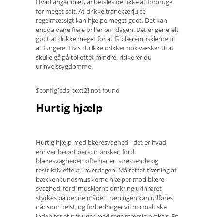
Hvad angår diæt, anbefales det ikke at forbruge
for meget salt. At drikke tranebærjuice
regelmæssigt kan hjælpe meget godt. Det kan
endda være flere briller om dagen. Det er generelt
godt at drikke meget for at få blæremusklerne til
at fungere. Hvis du ikke drikker nok væsker til at
skulle gå på toilettet mindre, risikerer du
urinvejssygdomme.
$config[ads_text2] not found
Hurtig hjælp
Hurtig hjælp med blæresvaghed - det er hvad
enhver berørt person ønsker, fordi
blæresvagheden ofte har en stressende og
restriktiv effekt i hverdagen. Målrettet træning af
bækkenbundsmusklerne hjælper mod blære
svaghed, fordi musklerne omkring urinrøret
styrkes på denne måde. Træningen kan udføres
når som helst, og forbedringer vil normalt ske
inden for et par uger med regelmæssig praksis. En