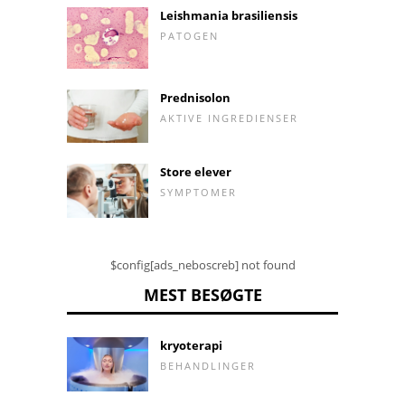
Leishmania brasiliensis
PATOGEN
Prednisolon
AKTIVE INGREDIENSER
Store elever
SYMPTOMER
$config[ads_neboscreb] not found
MEST BESØGTE
kryoterapi
BEHANDLINGER