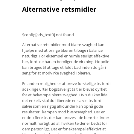
Alternative retsmidler
$config[ads_text3] not found
Alternative retsmidler mod blære svaghed kan
hjælpe med at bringe blæren tilbage i balance
naturligt. For eksempel er humle særligt effektive
her, fordi de har en beroligende virkning. Hopolie
kan bruges til at tage et fuldt bad inden du går i
seng for at modvirke svaghed i blæren.
En anden mulighed er at prøve forskellige te, fordi
adskillige urter bogstaveligt talt er blevet dyrket
for at bekæmpe blære svaghed. Hvis du kan lide
det enkelt, skal du tilberede en salvie-te, fordi
salvie som en rigtig allrounder kan opnå gode
resultater i kampen mod blæresvaghed. Der er
endnu flere te, der kan prøves - de berørte finder
normalt hurtigt ud af, hvilken te der er bedst for
dem personligt. Det er for eksempel effektivt at