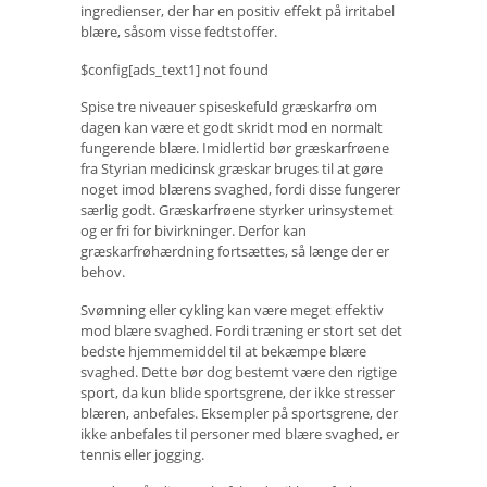
ingredienser, der har en positiv effekt på irritabel
blære, såsom visse fedtstoffer.
$config[ads_text1] not found
Spise tre niveauer spiseskefuld græskarfrø om
dagen kan være et godt skridt mod en normalt
fungerende blære. Imidlertid bør græskarfrøene
fra Styrian medicinsk græskar bruges til at gøre
noget imod blærens svaghed, fordi disse fungerer
særlig godt. Græskarfrøene styrker urinsystemet
og er fri for bivirkninger. Derfor kan
græskarfrøhærdning fortsættes, så længe der er
behov.
Svømning eller cykling kan være meget effektiv
mod blære svaghed. Fordi træning er stort set det
bedste hjemmemiddel til at bekæmpe blære
svaghed. Dette bør dog bestemt være den rigtige
sport, da kun blide sportsgrene, der ikke stresser
blæren, anbefales. Eksempler på sportsgrene, der
ikke anbefales til personer med blære svaghed, er
tennis eller jogging.