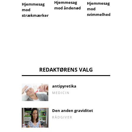
Hjemmesag
Hjemmesag
Hjemmesag
mod åndenød
mod
mod
Hjemm
svimmelhed
strækmærker
mod h
REDAKTØRENS VALG
antipyretika
MEDICIN
Den anden graviditet
RÅDGIVER