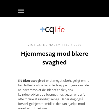
VIGTIGSTE
/
HAUSMITTEL
/ 2020
Hjemmesag mod blære
svaghed
EN
Blæresvaghed
er et meget ubehageligt emne
for de fleste af de berørte. Næppe nogen kan lide
at indrømme, at de lider af et så typisk
kvindeproblem, og besøget hos lægen er derfor
ofte forsinket unødigt længe. Der er dog også
forskellige hjemmemidler, der kan hjælpe mod
uønsket urinlækage.