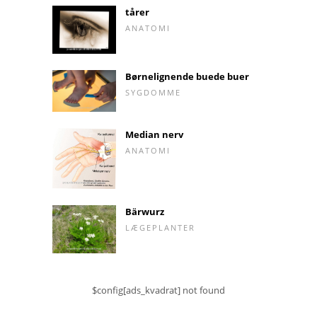
tårer
ANATOMI
Børnelignende buede buer
SYGDOMME
Median nerv
ANATOMI
Bärwurz
LÆGEPLANTER
$config[ads_kvadrat] not found