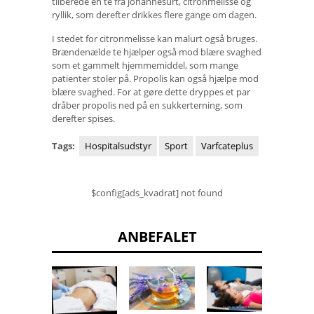
tilberede en te fra johannesurt, citronmelisse og
ryllik, som derefter drikkes flere gange om dagen.
I stedet for citronmelisse kan malurt også bruges.
Brændenælde te hjælper også mod blære svaghed
som et gammelt hjemmemiddel, som mange
patienter stoler på. Propolis kan også hjælpe mod
blære svaghed. For at gøre dette dryppes et par
dråber propolis ned på en sukkerterning, som
derefter spises.
Tags:
Hospitalsudstyr
Sport
Varfcateplus
$config[ads_kvadrat] not found
ANBEFALET