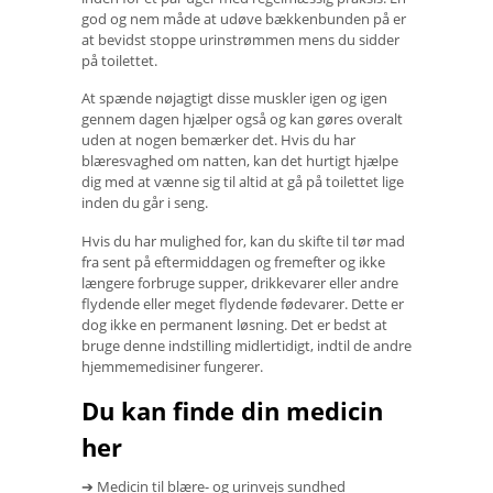
god og nem måde at udøve bækkenbunden på er
at bevidst stoppe urinstrømmen mens du sidder
på toilettet.
At spænde nøjagtigt disse muskler igen og igen
gennem dagen hjælper også og kan gøres overalt
uden at nogen bemærker det. Hvis du har
blæresvaghed om natten, kan det hurtigt hjælpe
dig med at vænne sig til altid at gå på toilettet lige
inden du går i seng.
Hvis du har mulighed for, kan du skifte til tør mad
fra sent på eftermiddagen og fremefter og ikke
længere forbruge supper, drikkevarer eller andre
flydende eller meget flydende fødevarer. Dette er
dog ikke en permanent løsning. Det er bedst at
bruge denne indstilling midlertidigt, indtil de andre
hjemmemedisiner fungerer.
Du kan finde din medicin
her
➔ Medicin til blære- og urinvejs sundhed