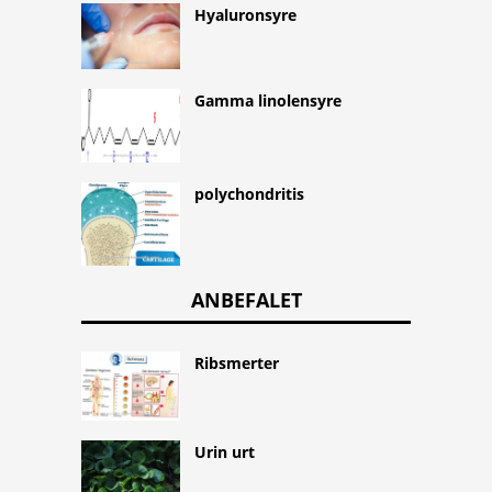
Hyaluronsyre
Gamma linolensyre
polychondritis
ANBEFALET
Ribsmerter
Urin urt