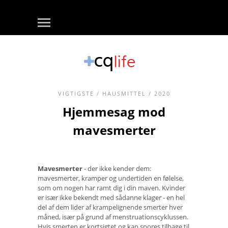
VIGTIGSTE
/
HAUSMITTEL
/ 2020
Hjemmesag mod
mavesmerter
Mavesmerter
- der ikke kender dem:
mavesmerter, kramper og undertiden en følelse,
som om nogen har ramt dig i din maven. Kvinder
er især ikke bekendt med sådanne klager - en hel
del af dem lider af krampelignende smerter hver
måned, især på grund af menstruationscyklussen.
Hvis smerten er kortsigtet og kan spores tilbage til