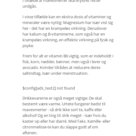
I tilfælde af mavesmerter skal krydret retter
undgås.
I visse tilfælde kan en ekstra dosis af vitaminer og
mineraler være nyttig: Magnesium har især vist sig
her - det har en krampeløs virkning. Derudover
har kalium og B-vitaminerne, som også har en
krampeløs virkning, en effektiv virkning på fysik og
psyke.
Frem for alt er vitamin B6 vigtig, som er indeholdt i
fisk, korn, nødder, bønner, men også i lever og
avocado. Kvinder tilrådes at reducere deres
saltindtag, især under menstruation.
$config[ads_text2] not found
Drikkevarerne er også meget vigtige: De skal
bestemt være varme. Urtete fungerer bedst til
mavesmerter - så drik ikke sort te, kaffe eller
alkohol! Og en ting til: drik meget - især hvis du
kaster op eller har diarré. Med f.eks. Kamille- eller
citronmelisse-te kan du slappe godt af om
aftenen.