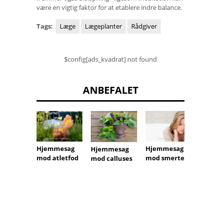
være en vigtig faktor for at etablere indre balance.
Tags:
Læge
Lægeplanter
Rådgiver
$config[ads_kvadrat] not found
ANBEFALET
Hjemmesag
Hjemmesag
Hjemmesag
Hjemm
mod atletfod
mod smerter
mod calluses
mod k
fødder