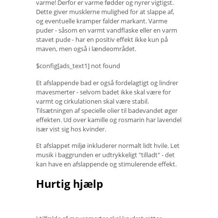
varme! Derfor er varme fødder og nyrer vigtigst.
Dette giver musklerne mulighed for at slappe af,
og eventuelle kramper falder markant. Varme
puder - såsom en varmt vandflaske eller en varm
stavet pude - har en positiv effekt ikke kun på
maven, men også i lændeområdet.
$config[ads_text1] not found
Et afslappende bad er også fordelagtigt og lindrer
mavesmerter - selvom badet ikke skal være for
varmt og cirkulationen skal være stabil.
Tilsætningen af ​​specielle olier til badevandet øger
effekten. Ud over kamille og rosmarin har lavendel
især vist sig hos kvinder.
Et afslappet miljø inkluderer normalt lidt hvile. Let
musik i baggrunden er udtrykkeligt "tilladt" - det
kan have en afslappende og stimulerende effekt.
Hurtig hjælp