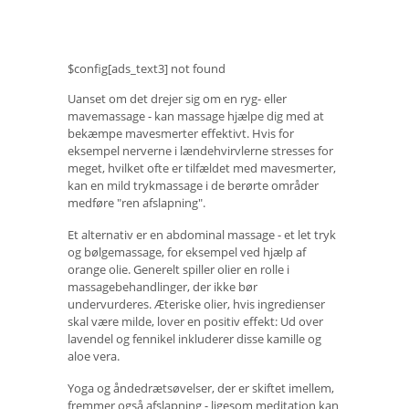
$config[ads_text3] not found
Uanset om det drejer sig om en ryg- eller
mavemassage - kan massage hjælpe dig med at
bekæmpe mavesmerter effektivt. Hvis for
eksempel nerverne i lændehvirvlerne stresses for
meget, hvilket ofte er tilfældet med mavesmerter,
kan en mild trykmassage i de berørte områder
medføre "ren afslapning".
Et alternativ er en abdominal massage - et let tryk
og bølgemassage, for eksempel ved hjælp af
orange olie. Generelt spiller olier en rolle i
massagebehandlinger, der ikke bør
undervurderes. Æteriske olier, hvis ingredienser
skal være milde, lover en positiv effekt: Ud over
lavendel og fennikel inkluderer disse kamille og
aloe vera.
Yoga og åndedrætsøvelser, der er skiftet imellem,
fremmer også afslapning - ligesom meditation kan