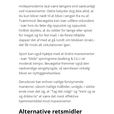
Hvileperioderne skal være længere end sædvanligt
ved mavesmerter. Dette betyder dog ikke altid, at
du kun bliver nødt til at blive i sengen fra nu af.
Tværtimod: Bevægelse kan især udføre vidundere
- især hvis du føler dig oppustet og oppustet,
hvilket skyldes, at du sidder for længe eller spiser
for meget og for fed mad. I de fleste tilfælde
slapper det af med at gå rundt om blokken straks -
det får trods alt cirkulationen igen.
Sport kan også hjælpe med at lindre mavesmerter
- især "blide" sportsgrene (walking & Co.) i et
moderat tempo. Bevægelse fremmer også den
nødvendige sengetyngde, så søvnfasen virkelig
bliver en nyttiggørelsesfase.
Derudover bør enhver natlige forstyrrende
manøvrer, såsom natlige måltider, undgås. I sidste
ende viser det sig, at "Tag det roligt" og "Vent og se
og drikke te" at være det mest effektive
hjemmemiddel mod mavesmerter.
Alternative retsmidler