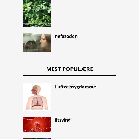
nefazodon
MEST POPULÆRE
Luftvejssygdomme
iltsvind