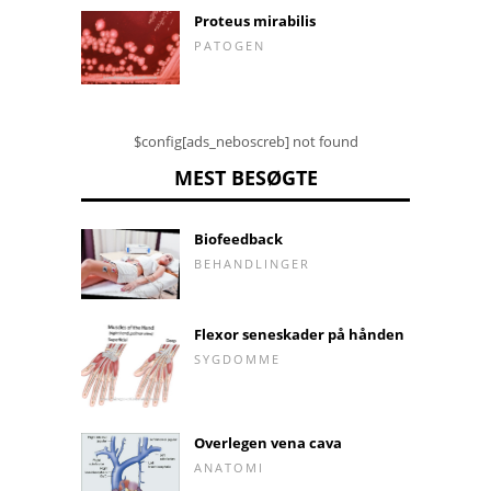
Proteus mirabilis
PATOGEN
$config[ads_neboscreb] not found
MEST BESØGTE
Biofeedback
BEHANDLINGER
Flexor seneskader på hånden
SYGDOMME
Overlegen vena cava
ANATOMI