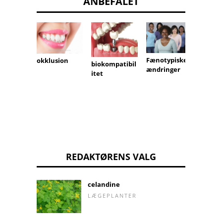
ANBEFALET
Fænotypiske
befrug
okklusion
biokompatibil
ændringer
itet
REDAKTØRENS VALG
celandine
LÆGEPLANTER