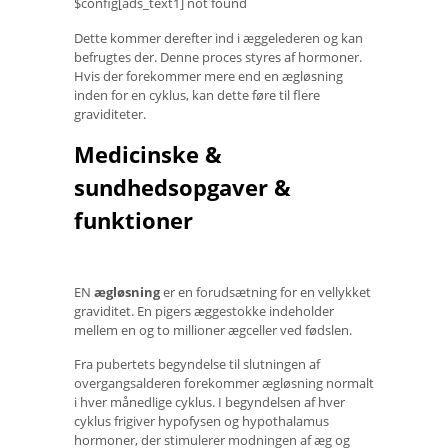
$config[ads_text1] not found
Dette kommer derefter ind i æggelederen og kan
befrugtes der. Denne proces styres af hormoner.
Hvis der forekommer mere end en ægløsning
inden for en cyklus, kan dette føre til flere
graviditeter.
Medicinske &
sundhedsopgaver &
funktioner
EN
ægløsning
er en forudsætning for en vellykket
graviditet. En pigers æggestokke indeholder
mellem en og to millioner ægceller ved fødslen.
Fra pubertets begyndelse til slutningen af ​​
overgangsalderen forekommer ægløsning normalt
i hver månedlige cyklus. I begyndelsen af ​​hver
cyklus frigiver hypofysen og hypothalamus
hormoner, der stimulerer modningen af ​​æg og