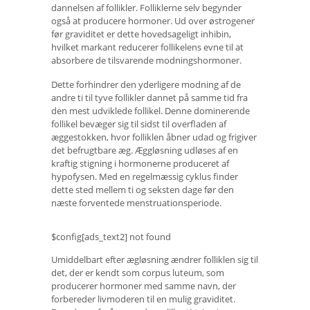
dannelsen af ​​follikler. Folliklerne selv begynder
også at producere hormoner. Ud over østrogener
før graviditet er dette hovedsageligt inhibin,
hvilket markant reducerer follikelens evne til at
absorbere de tilsvarende modningshormoner.
Dette forhindrer den yderligere modning af de
andre ti til tyve follikler dannet på samme tid fra
den mest udviklede follikel. Denne dominerende
follikel bevæger sig til sidst til overfladen af ​​
æggestokken, hvor folliklen åbner udad og frigiver
det befrugtbare æg. Æggløsning udløses af en
kraftig stigning i hormonerne produceret af
hypofysen. Med en regelmæssig cyklus finder
dette sted mellem ti og seksten dage før den
næste forventede menstruationsperiode.
$config[ads_text2] not found
Umiddelbart efter ægløsning ændrer folliklen sig til
det, der er kendt som corpus luteum, som
producerer hormoner med samme navn, der
forbereder livmoderen til en mulig graviditet.