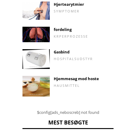
Hjertearytmier
SYMPTOMER
fordeling
KRPERPROZESSE
Gasbind
HOSPITALSUDSTYR
Hjemmesag mod hoste
HAUSMITTEL
$config[ads_neboscreb] not found
MEST BESØGTE