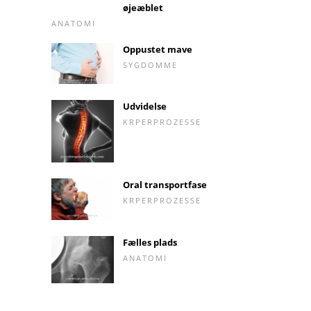
øjeæblet
ANATOMI
Oppustet mave
SYGDOMME
Udvidelse
KRPERPROZESSE
Oral transportfase
KRPERPROZESSE
Fælles plads
ANATOMI