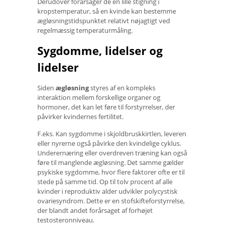
Derudover forårsager de en lille stigning i
kropstemperatur, så en kvinde kan bestemme
ægløsningstidspunktet relativt nøjagtigt ved
regelmæssig temperaturmåling.
Sygdomme, lidelser og
lidelser
Siden
ægløsning
styres af en kompleks
interaktion mellem forskellige organer og
hormoner, det kan let føre til forstyrrelser, der
påvirker kvindernes fertilitet.
F.eks. Kan sygdomme i skjoldbruskkirtlen, leveren
eller nyrerne også påvirke den kvindelige cyklus.
Underernæring eller overdreven træning kan også
føre til manglende ægløsning. Det samme gælder
psykiske sygdomme, hvor flere faktorer ofte er til
stede på samme tid. Op til tolv procent af alle
kvinder i reproduktiv alder udvikler polycystisk
ovariesyndrom. Dette er en stofskifteforstyrrelse,
der blandt andet forårsaget af forhøjet
testosteronniveau.