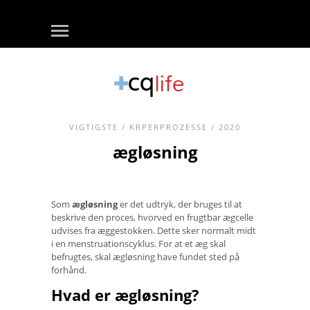
VIGTIGSTE
/
KRPERPROZESSE
/ 2020
ægløsning
Som
ægløsning
er det udtryk, der bruges til at
beskrive den proces, hvorved en frugtbar ægcelle
udvises fra æggestokken. Dette sker normalt midt
i en menstruationscyklus. For at et æg skal
befrugtes, skal ægløsning have fundet sted på
forhånd.
Hvad er ægløsning?