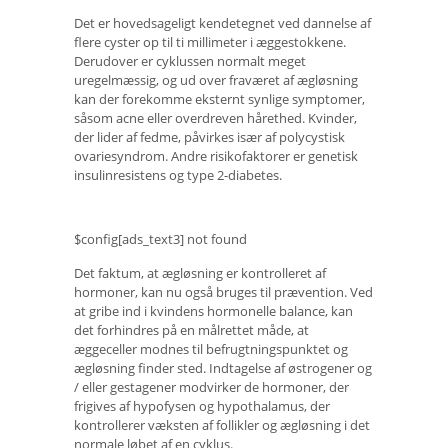
Det er hovedsageligt kendetegnet ved dannelse af
flere cyster op til ti millimeter i æggestokkene.
Derudover er cyklussen normalt meget
uregelmæssig, og ud over fraværet af ægløsning
kan der forekomme eksternt synlige symptomer,
såsom acne eller overdreven hårethed. Kvinder,
der lider af fedme, påvirkes især af polycystisk
ovariesyndrom. Andre risikofaktorer er genetisk
insulinresistens og type 2-diabetes.
$config[ads_text3] not found
Det faktum, at ægløsning er kontrolleret af
hormoner, kan nu også bruges til prævention. Ved
at gribe ind i kvindens hormonelle balance, kan
det forhindres på en målrettet måde, at
æggeceller modnes til befrugtningspunktet og
ægløsning finder sted. Indtagelse af østrogener og
/ eller gestagener modvirker de hormoner, der
frigives af hypofysen og hypothalamus, der
kontrollerer væksten af ​​follikler og ægløsning i det
normale løbet af en cyklus.