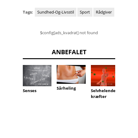
Tags:
Sundhed-Og-Livsstil
Sport
Rådgiver
$config[ads_kvadrat] not found
ANBEFALET
Sårheling
Systol
Senses
Selvhelende
blodtr
kræfter