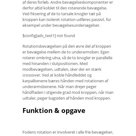
af deres forløb. Andre bevægelseskomponenter er
derfor altid koblet til den roterende bevægelse.
Ved fiksering af de to tarsale knogler tæt på
kroppen kan isoleret rotation udføres passivt, for
eksempel under bevægelsesundersøgelser.
$config[ads_text1] not found
Rotationsbevægelsen på den øvre del af kroppen
er bevægelse mellem de to underarmsben. Egen
roterer omkring ulna, så de to knogler er parallelle
med hinanden i slutpositionen. Med
modbevægelsen, udtalen, sker der en stærk
crossover. Ved at koble håndleddet og
karpalbenene bæres hånden med rotationen af ​​
underarmsbenene. Når man drejer peger
håndfladen i stigende grad mod kroppen, når man
udtaler, peger bagsiden af ​​hånden mod kroppen.
Funktion & opgave
Fodens rotation er involveret i alle frie bevægelser,