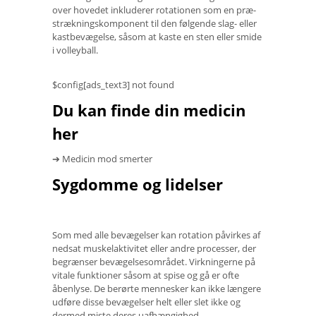
over hovedet inkluderer rotationen som en præ-
strækningskomponent til den følgende slag- eller
kastbevægelse, såsom at kaste en sten eller smide
i volleyball.
$config[ads_text3] not found
Du kan finde din medicin
her
➔ Medicin mod smerter
Sygdomme og lidelser
Som med alle bevægelser kan rotation påvirkes af
nedsat muskelaktivitet eller andre processer, der
begrænser bevægelsesområdet. Virkningerne på
vitale funktioner såsom at spise og gå er ofte
åbenlyse. De berørte mennesker kan ikke længere
udføre disse bevægelser helt eller slet ikke og
dermed miste deres uafhængighed.