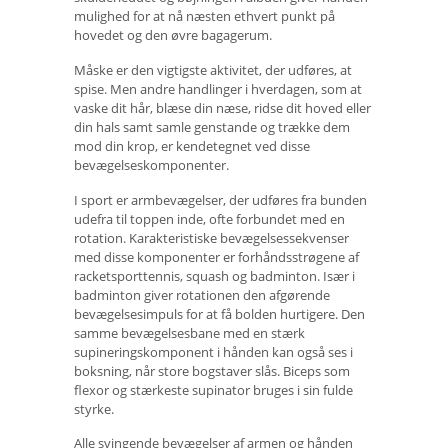
mulighed for at nå næsten ethvert punkt på
hovedet og den øvre bagagerum.
Måske er den vigtigste aktivitet, der udføres, at
spise. Men andre handlinger i hverdagen, som at
vaske dit hår, blæse din næse, ridse dit hoved eller
din hals samt samle genstande og trække dem
mod din krop, er kendetegnet ved disse
bevægelseskomponenter.
I sport er armbevægelser, der udføres fra bunden
udefra til toppen inde, ofte forbundet med en
rotation. Karakteristiske bevægelsessekvenser
med disse komponenter er forhåndsstrøgene af
racketsporttennis, squash og badminton. Især i
badminton giver rotationen den afgørende
bevægelsesimpuls for at få bolden hurtigere. Den
samme bevægelsesbane med en stærk
supineringskomponent i hånden kan også ses i
boksning, når store bogstaver slås. Biceps som
flexor og stærkeste supinator bruges i sin fulde
styrke.
Alle svingende bevægelser af armen og hånden