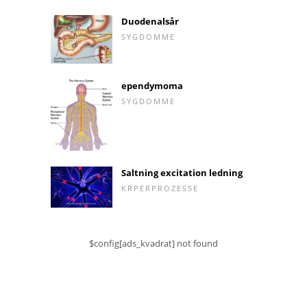
Duodenalsår
SYGDOMME
ependymoma
SYGDOMME
Saltning excitation ledning
KRPERPROZESSE
$config[ads_kvadrat] not found