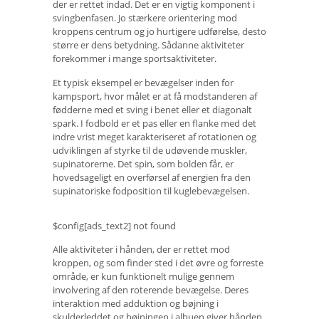
der er rettet indad. Det er en vigtig komponent i
svingbenfasen. Jo stærkere orientering mod
kroppens centrum og jo hurtigere udførelse, desto
større er dens betydning. Sådanne aktiviteter
forekommer i mange sportsaktiviteter.
Et typisk eksempel er bevægelser inden for
kampsport, hvor målet er at få modstanderen af ​​
fødderne med et sving i benet eller et diagonalt
spark. I fodbold er et pas eller en flanke med det
indre vrist meget karakteriseret af rotationen og
udviklingen af ​​styrke til de udøvende muskler,
supinatorerne. Det spin, som bolden får, er
hovedsageligt en overførsel af energien fra den
supinatoriske fodposition til kuglebevægelsen.
$config[ads_text2] not found
Alle aktiviteter i hånden, der er rettet mod
kroppen, og som finder sted i det øvre og forreste
område, er kun funktionelt mulige gennem
involvering af den roterende bevægelse. Deres
interaktion med adduktion og bøjning i
skulderleddet og bøjningen i albuen giver hånden