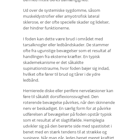
Ud over de systemiske sygdomme, såsom
muskeldystrofier eller amyotrofisk lateral
sklerose, er der ofte specielle skader og lidelser,
der hindrer funktionerne.
I foden kan dette være brud i området med
tarsalknogler eller ledbåndskader. De stammer
ofte fra ugunstige bevægelser som et resultat af
handlingen fra eksterne kræfter. En typisk
skademekanisme er det såkaldte
supinationstraume, hvor foden bøjer sig indad,
hvilket ofte fører til brud og tårer i de ydre
ledbånd.
Hernierede diske eller perifere nervelæsioner kan
føre til såkaldt dorsiflexionssvaghed. Den
roterende bevægelse påvirkes, når den skinnende
nerv er beskadiget. En særlig form for at påvirke
udførelsen af ​​bevægelser på foden opstår typisk
som et resultat af et slagtilfælde. Hemiplegia
udvikler sig på den berørte side med spastisitet i
benet med en stærk tendens til at strække og
supinere. Når man går, ledes benet meget kraftigt