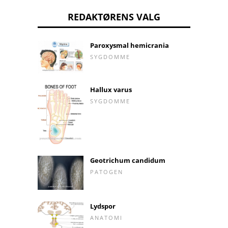
REDAKTØRENS VALG
Paroxysmal hemicrania
SYGDOMME
Hallux varus
SYGDOMME
Geotrichum candidum
PATOGEN
Lydspor
ANATOMI