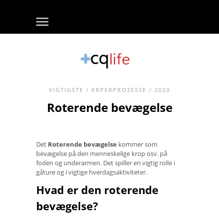
VIGTIGSTE
/
KRPERPROZESSE
/ 2020
Roterende bevægelse
Det
Roterende bevægelse
kommer som
bevægelse på den menneskelige krop osv. på
foden og underarmen. Det spiller en vigtig rolle i
gåture og i vigtige hverdagsaktiviteter.
Hvad er den roterende
bevægelse?