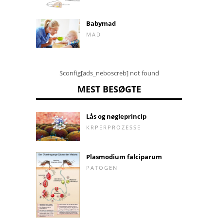
Babymad
MAD
$config[ads_neboscreb] not found
MEST BESØGTE
Lås og nøgleprincip
KRPERPROZESSE
Plasmodium falciparum
PATOGEN