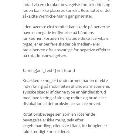
indad via en cirkulær bevægelse i hofteleddet, og
foden kan ikke placeres korrekt. Resultatet er det
såkaldte Wernicke-Mann gangmønster.
I den øverste ekstremitet kan skade på nerverne
have en negativ indflydelse på håndens
funktioner. Foruden herniatede diske i cervikale
rygsøjler er perifere skader på median- eller
radialnerven ofte ansvarlige for negative effekter
på rotationsbevægelsen.
$config[ads_text4] not found
Knækkede knogler i underarmen har en direkte
indvirkning på mobiliteten af ​​underarmsbenene.
Typiske skader af denne type er håndledsbrud
med involvering af ulna og radius og brud eller
dislokation af det proksimale radiale hoved.
Rotationsbevægelsen som en roterende
bevægelse er ikke mulig, selv efter
lægebehandling, eller ikke tilladt, før knoglen er
fuldstændigt konsolideret.