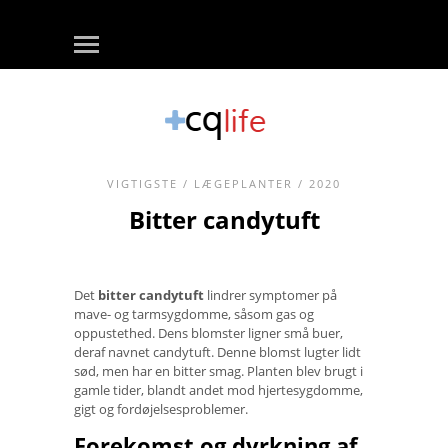
VIGTIGSTE
/
LÆGEPLANTER
/ 2020
Bitter candytuft
Det
bitter candytuft
lindrer symptomer på
mave- og tarmsygdomme, såsom gas og
oppustethed. Dens blomster ligner små buer,
deraf navnet candytuft. Denne blomst lugter lidt
sød, men har en bitter smag. Planten blev brugt i
gamle tider, blandt andet mod hjertesygdomme,
gigt og fordøjelsesproblemer.
Forekomst og dyrkning af