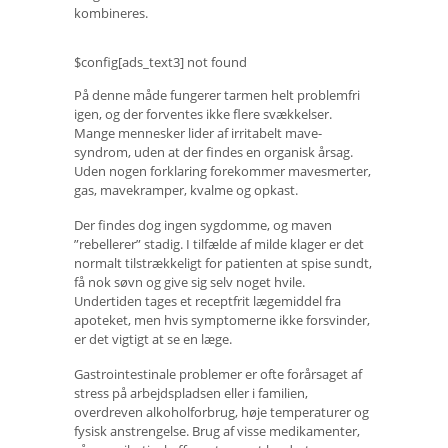
kombineres.
$config[ads_text3] not found
På denne måde fungerer tarmen helt problemfri
igen, og der forventes ikke flere svækkelser.
Mange mennesker lider af irritabelt mave-
syndrom, uden at der findes en organisk årsag.
Uden nogen forklaring forekommer mavesmerter,
gas, mavekramper, kvalme og opkast.
Der findes dog ingen sygdomme, og maven
”rebellerer” stadig. I tilfælde af milde klager er det
normalt tilstrækkeligt for patienten at spise sundt,
få nok søvn og give sig selv noget hvile.
Undertiden tages et receptfrit lægemiddel fra
apoteket, men hvis symptomerne ikke forsvinder,
er det vigtigt at se en læge.
Gastrointestinale problemer er ofte forårsaget af
stress på arbejdspladsen eller i familien,
overdreven alkoholforbrug, høje temperaturer og
fysisk anstrengelse. Brug af visse medikamenter,