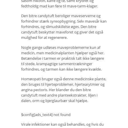
såsom nikotin, kaffe og te, samt krydret og
fedtholdig mad kan føre til mave-tarm-klager.
Den bitre candytuft beroliger maveserverne og
forhindrer stærk syreopbygning. Selv mavesår kan
forhindres, og slimudskillelse øges. Den bitre
candytuft beskytter maveforet og giver det også
mulighed for at regenerere.
Nogle gange udløses maveproblemerne kun af
medicin, men medicinalplanten hjælper også her.
Betændelse i tarmen er praktisk talt ikke længere
til stede, krampagtige sammentrækninger
forhindres, og tarmen kan ikke længere kvælde.
Homøopati bruger også denne medicinske plante,
den bruges til hjerteproblemer, hjertearytmier og
angina pectoris. Her blander du den bitre
candytuft med andre planteekstrakter, liljen i
dalen, orm og bjerglaurbær skal hjælpe.
$config[ads_text4] not found
Virale infektioner kan også behandles, og hvis du