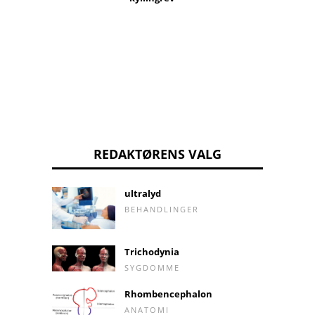
Senne
REDAKTØRENS VALG
ultralyd
BEHANDLINGER
Trichodynia
SYGDOMME
Rhombencephalon
ANATOMI