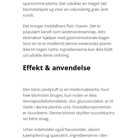
sparsomme plante. Det udvikler en meget tæt
blomsterkjole og viser en vidunderlig grøn året
rundt.
Det bringer middelhavs flair i haven. Det er
populært kendt som landmandssennep, dets
ekstrakter hjælper med gastrointestinale klager.
Som en te er imidlertid denne medicinske plante
ikke til nogen nytte, ingredienserne kan ikke fuldt
ud udvikle deres virkning.
Effekt & anvendelse
Den bitre candytuft er en medicinalplante, hvor
hele blomsten bruges, kun roden er ikke.
Sennepsolieforbindelser, dvs. glucosinolater, er til
stede i denne plantes urte. Hovedkomponenten
er clucoiberin. Denne blomst skylder cucurbitacins
sin bitre smag.
Urten indeholder også flavonoider, såsom
kaempferol og quercetin. Ingredienserne i den