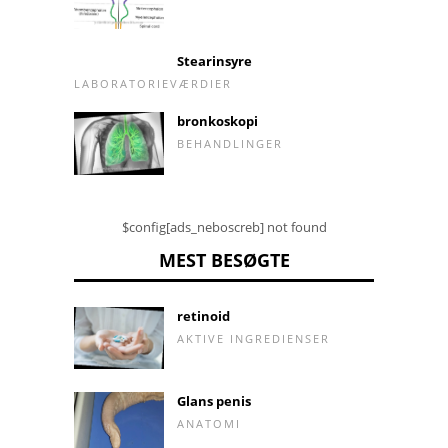
Stearinsyre
LABORATORIEVÆRDIER
bronkoskopi
BEHANDLINGER
$config[ads_neboscreb] not found
MEST BESØGTE
retinoid
AKTIVE INGREDIENSER
Glans penis
ANATOMI