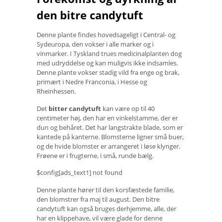
den bitre candytuft
Denne plante findes hovedsageligt i Central- og
Sydeuropa, den vokser i alle marker og i
vinmarker. I Tyskland trues medicinalplanten dog
med udryddelse og kan muligvis ikke indsamles.
Denne plante vokser stadig vild fra enge og brak,
primært i Nedre Franconia, i Hesse og
Rheinhessen.
Det
bitter candytuft
kan være op til 40
centimeter høj, den har en vinkelstamme, der er
dun og behåret. Det har langstrakte blade, som er
kantede på kanterne. Blomsterne ligner små buer,
og de hvide blomster er arrangeret i løse klynger.
Frøene er i frugterne, i små, runde bælg.
$config[ads_text1] not found
Denne plante hører til den korsfæstede familie,
den blomstrer fra maj til august. Den bitre
candytuft kan også bruges derhjemme, alle, der
har en klippehave, vil være glade for denne