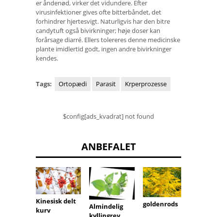
er åndenød, virker det vidundere. Efter
virusinfektioner gives ofte bitterbåndet, det
forhindrer hjertesvigt. Naturligvis har den bitre
candytuft også bivirkninger; høje doser kan
forårsage diarré. Ellers tolereres denne medicinske
plante imidlertid godt, ingen andre bivirkninger
kendes.
Tags:
Ortopædi
Parasit
Krperprozesse
$config[ads_kvadrat] not found
ANBEFALET
Kinesisk delt
goldenrods
Almindelig
kurv
kyllingrev