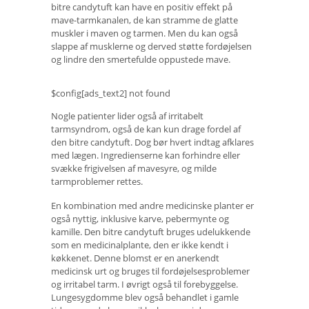
bitre candytuft kan have en positiv effekt på
mave-tarmkanalen, de kan stramme de glatte
muskler i maven og tarmen. Men du kan også
slappe af musklerne og derved støtte fordøjelsen
og lindre den smertefulde oppustede mave.
$config[ads_text2] not found
Nogle patienter lider også af irritabelt
tarmsyndrom, også de kan kun drage fordel af
den bitre candytuft. Dog bør hvert indtag afklares
med lægen. Ingredienserne kan forhindre eller
svække frigivelsen af ​​mavesyre, og milde
tarmproblemer rettes.
En kombination med andre medicinske planter er
også nyttig, inklusive karve, pebermynte og
kamille. Den bitre candytuft bruges udelukkende
som en medicinalplante, den er ikke kendt i
køkkenet. Denne blomst er en anerkendt
medicinsk urt og bruges til fordøjelsesproblemer
og irritabel tarm. I øvrigt også til forebyggelse.
Lungesygdomme blev også behandlet i gamle