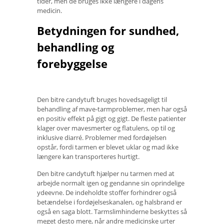
tider, men de bruges ikke længere i dagens
medicin.
Betydningen for sundhed,
behandling og
forebyggelse
Den bitre candytuft bruges hovedsageligt til
behandling af mave-tarmproblemer, men har også
en positiv effekt på gigt og gigt. De fleste patienter
klager over mavesmerter og flatulens, op til og
inklusive diarré. Problemer med fordøjelsen
opstår, fordi tarmen er blevet uklar og mad ikke
længere kan transporteres hurtigt.
Den bitre candytuft hjælper nu tarmen med at
arbejde normalt igen og gendanne sin oprindelige
ydeevne. De indeholdte stoffer forhindrer også
betændelse i fordøjelseskanalen, og halsbrand er
også en saga blott. Tarmslimhinderne beskyttes så
meget desto mere, når andre medicinske urter