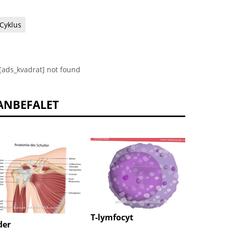
Cyklus
[ads_kvadrat] not found
ANBEFALET
T-lymfocyt
ribos
der