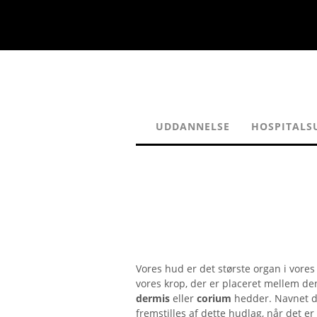
UDDANNELSE
HOSPITALS
Vores hud er det største organ i vores 
vores krop, der er placeret mellem de
dermis
eller
corium
hedder. Navnet d
fremstilles af dette hudlag, når det e