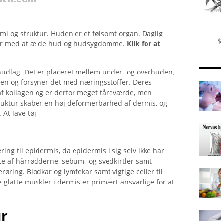
i og struktur. Huden er et følsomt organ. Daglig
$
per med at ælde hud og hudsygdomme.
Klik for at
 hudlag. Det er placeret mellem under- og overhuden,
den og forsyner det med næringsstoffer. Deres
af kollagen og er derfor meget tåreværde, men
ruktur skaber en høj deformerbarhed af dermis, og
 At lave tøj.
ing til epidermis, da epidermis i sig selv ikke har
te af hårrødderne, sebum- og svedkirtler samt
erøring. Blodkar og lymfekar samt vigtige celler til
 glatte muskler i dermis er primært ansvarlige for at
ur