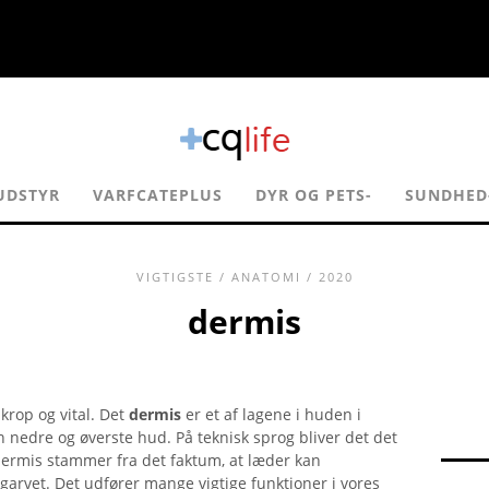
UDSTYR
VARFCATEPLUS
DYR OG PETS-
SUNDHED-
VIGTIGSTE
/
ANATOMI
/ 2020
dermis
krop og vital. Det
dermis
er et af lagene i huden i
n nedre og øverste hud. På teknisk sprog bliver det det
ermis stammer fra det faktum, at læder kan
r garvet. Det udfører mange vigtige funktioner i vores