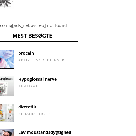
config[ads_neboscreb] not found
MEST BESØGTE
procain
AKTIVE INGREDIENSER
Hypoglossal nerve
ANATOMI
diætetik
BEHANDLINGER
Lav modstandsdygtighed