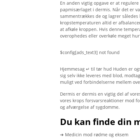
En anden vigtig opgave er at regulere 
papmisærlaget i dermis. Når det er va
sammentrækkes de og lagrer således k
kropstemperaturen altid er afbalancere
at afkøle kroppen. Hvis denne tempera
overophedes eller overkøle meget hur
$config[ads_text3] not found
Hjemmesag ↵ til tør hud Huden er også
sig selv ikke leveres med blod, modta
muligt ved forbindelserne mellem over
Dermis er dermis en vigtig del af vor
vores krops forsvarsreaktioner mod fo
og afværgelse af sygdomme.
Du kan finde din 
➔ Medicin mod rødme og eksem