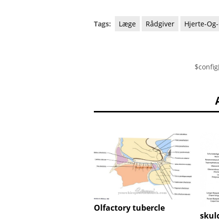
Tags:
Læge
Rådgiver
Hjerte-Og-
$config
Olfactory tubercle
skul