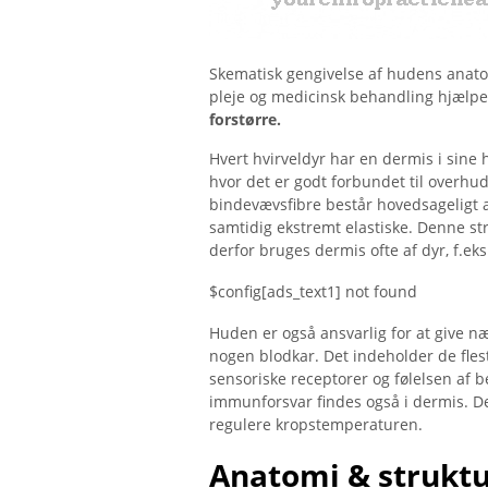
Skematisk gengivelse af hudens anatom
pleje og medicinsk behandling hjæl
forstørre.
Hvert hvirveldyr har en dermis i sine
hvor det er godt forbundet til overhu
bindevævsfibre består hovedsageligt 
samtidig ekstremt elastiske. Denne st
derfor bruges dermis ofte af dyr, f.eks.
$config[ads_text1] not found
Huden er også ansvarlig for at give nær
nogen blodkar. Det indeholder de fles
sensoriske receptorer og følelsen af ​​b
immunforsvar findes også i dermis. De
regulere kropstemperaturen.
Anatomi & strukt