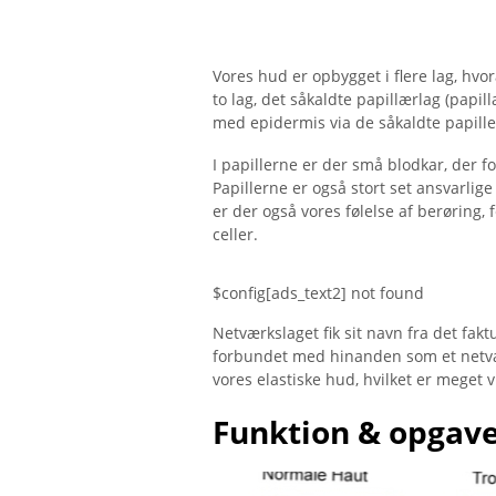
Vores hud er opbygget i flere lag, hvo
to lag, det såkaldte papillærlag (papil
med epidermis via de såkaldte papille
I papillerne er der små blodkar, der
Papillerne er også stort set ansvarlig
er der også vores følelse af berøring, f
celler.
$config[ads_text2] not found
Netværkslaget fik sit navn fra det fakt
forbundet med hinanden som et netvær
vores elastiske hud, hvilket er meget vi
Funktion & opgav