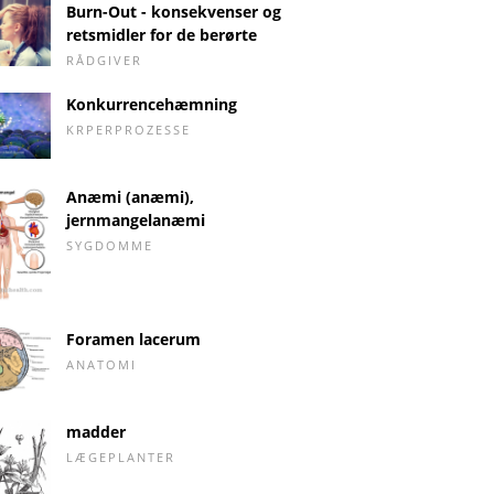
Burn-Out - konsekvenser og
retsmidler for de berørte
RÅDGIVER
Konkurrencehæmning
KRPERPROZESSE
Anæmi (anæmi),
jernmangelanæmi
SYGDOMME
Foramen lacerum
ANATOMI
madder
LÆGEPLANTER