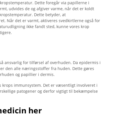
kropstemperatur. Dette foregår via papillerne i
rmt, udvides de og afgiver varme, når det er koldt
ropstemperatur. Dette betyder, at
t. Når det er varmt, aktiveres svedkirtlerne også for
turudligning ikke fandt sted, kunne vores krop
tigere.
 ansvarlig for tilførsel af overhuden. Da epidermis i
ger den alle næringsstoffer fra huden. Dette gøres
huden og papillier i dermis.
es krops immunsystem. Det er væsentligt involveret i
rskellige patogener og derfor vigtigt til bekæmpelse
medicin her