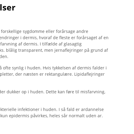
lser
 forskellige sygdomme eller forårsage andre
ændringer i dermis, hvoraf de fleste er forårsaget af en
arvning af dermis. I tilfælde af glasagtig
. blålig transparent, men jernaflejringer på grund af
den.
ofte synlig i huden. Hvis tykkelsen af ​​dermis falder i
 pletter, der næsten er rektangulære. Lipidaflejringer
 dukker op i huden. Dette kan føre til misfarvning,
terielle infektioner i huden. I så fald er ardannelse
kun epidermis påvirkes, heles sår normalt uden ar.