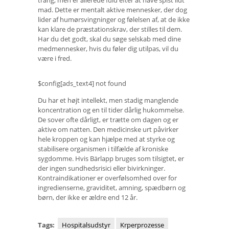
mad. Dette er mentalt aktive mennesker, der dog
lider af humørsvingninger og følelsen af, at de ikke
kan klare de præstationskrav, der stilles til dem.
Har du det godt, skal du søge selskab med dine
medmennesker, hvis du føler dig utilpas, vil du
være i fred.
$config[ads_text4] not found
Du har et højt intellekt, men stadig manglende
koncentration og en til tider dårlig hukommelse.
De sover ofte dårligt, er trætte om dagen og er
aktive om natten. Den medicinske urt påvirker
hele kroppen og kan hjælpe med at styrke og
stabilisere organismen i tilfælde af kroniske
sygdomme. Hvis Bärlapp bruges som tilsigtet, er
der ingen sundhedsrisici eller bivirkninger.
Kontraindikationer er overfølsomhed over for
ingredienserne, graviditet, amning, spædbørn og
børn, der ikke er ældre end 12 år.
Tags:
Hospitalsudstyr
Krperprozesse