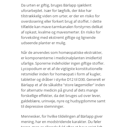
Da urten er giftig, bruges Bärlapp sjældent
uforarbejdet. Især for lægfolk, der ikke har
tilstrækkelig viden om urter, er der en risiko for
overdosering eller forkert brug af stoffet. I dette
tilfælde kan mave-tarmkanalen forstyrres delikat
af opkast, kvalme og mavesmerter. En risiko for
forveksling med ekstremt giftige og lignende
udseende planter er mulig.
Når de anvendes som homøopatiske ekstrakter,
er komponenterne i medicinalplanten imidlertid
ufarlige. Sporerne indeholder ingen giftige stoffer.
Lycopodium er et af de vigtigste konstitutionelle
retsmidler inden for homøopati i form af kugler,
tabletter og dråber i styrke D12 til D30. Generelt er
Bärlapp et af de såkaldte "store lægemidler" inden
for alternativ medicin på grund af dets mange
forskellige effekter, da det bruges ud over lever,
galdeblære, urinveje, nyre og hudsygdomme samt
til depressive stemninger.
Mennesker, for hvilke tildelingen af ​​Bärlapp giver
mening, har en modstridende karakter. Du føler
trang, men er allerede fuld efter at have spist lidt