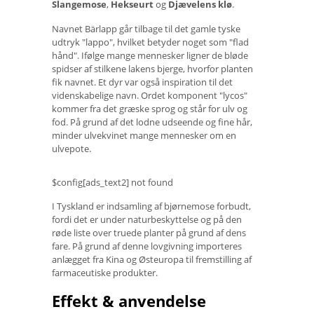
Slangemose
,
Hekseurt
og
Djævelens klø
.
Navnet Bärlapp går tilbage til det gamle tyske
udtryk "lappo", hvilket betyder noget som "flad
hånd". Ifølge mange mennesker ligner de bløde
spidser af stilkene lakens bjerge, hvorfor planten
fik navnet. Et dyr var også inspiration til det
videnskabelige navn. Ordet komponent "lycos"
kommer fra det græske sprog og står for ulv og
fod. På grund af det lodne udseende og fine hår,
minder ulvekvinet mange mennesker om en
ulvepote.
$config[ads_text2] not found
I Tyskland er indsamling af bjørnemose forbudt,
fordi det er under naturbeskyttelse og på den
røde liste over truede planter på grund af dens
fare. På grund af denne lovgivning importeres
anlægget fra Kina og Østeuropa til fremstilling af
farmaceutiske produkter.
Effekt & anvendelse