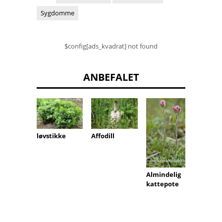
Sygdomme
$config[ads_kvadrat] not found
ANBEFALET
løvstikke
Affodill
timia
Almindelig
kattepote