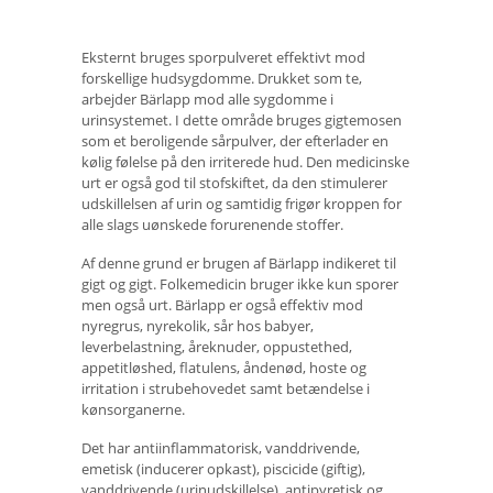
Eksternt bruges sporpulveret effektivt mod
forskellige hudsygdomme. Drukket som te,
arbejder Bärlapp mod alle sygdomme i
urinsystemet. I dette område bruges gigtemosen
som et beroligende sårpulver, der efterlader en
kølig følelse på den irriterede hud. Den medicinske
urt er også god til stofskiftet, da den stimulerer
udskillelsen af ​​urin og samtidig frigør kroppen for
alle slags uønskede forurenende stoffer.
Af denne grund er brugen af ​​Bärlapp indikeret til
gigt og gigt. Folkemedicin bruger ikke kun sporer
men også urt. Bärlapp er også effektiv mod
nyregrus, nyrekolik, sår hos babyer,
leverbelastning, åreknuder, oppustethed,
appetitløshed, flatulens, åndenød, hoste og
irritation i strubehovedet samt betændelse i
kønsorganerne.
Det har antiinflammatorisk, vanddrivende,
emetisk (inducerer opkast), piscicide (giftig),
vanddrivende (urinudskillelse), antipyretisk og