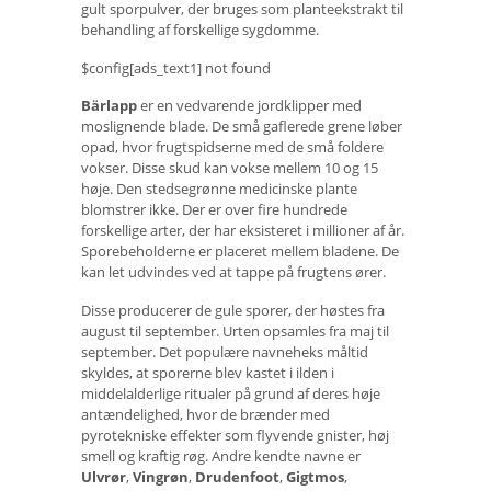
gult sporpulver, der bruges som planteekstrakt til
behandling af forskellige sygdomme.
$config[ads_text1] not found
Bärlapp
er en vedvarende jordklipper med
moslignende blade. De små gaflerede grene løber
opad, hvor frugtspidserne med de små foldere
vokser. Disse skud kan vokse mellem 10 og 15
høje. Den stedsegrønne medicinske plante
blomstrer ikke. Der er over fire hundrede
forskellige arter, der har eksisteret i millioner af år.
Sporebeholderne er placeret mellem bladene. De
kan let udvindes ved at tappe på frugtens ører.
Disse producerer de gule sporer, der høstes fra
august til september. Urten opsamles fra maj til
september. Det populære navneheks måltid
skyldes, at sporerne blev kastet i ilden i
middelalderlige ritualer på grund af deres høje
antændelighed, hvor de brænder med
pyrotekniske effekter som flyvende gnister, høj
smell og kraftig røg. Andre kendte navne er
Ulvrør
,
Vingrøn
,
Drudenfoot
,
Gigtmos
,