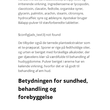
irriterende virkning. Ingredienserne er lycopodin,
clavotoxin, clavatin, fedtolie, organiske syrer,
glycerin, palmitin, arachin, stearin, citronsyre,
hydrocaffeic syre og æblesyre. Apoteker bruger
Bälapp-pulver til støvforberedte tabletter.
$config[ads_text3] not found
De tilbyder også de tørrede planteekstrakter som
et te-præparat. Sporer er rige på fedtholdige olier,
og urten er beriget med forskellige alkaloider, der
gør djævelens klør så værdifulde til behandling af
hudsygdomme. Pulver beriget i ørerne har en
kølende virkning, hvorfor det er så godt til
behandling af øm hud.
Betydningen for sundhed,
behandling og
forebyggelse