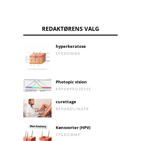
REDAKTØRENS VALG
hyperkeratose
SYGDOMME
Photopic vision
KRPERPROZESSE
curettage
BEHANDLINGER
Kønsvorter (HPV)
SYGDOMME