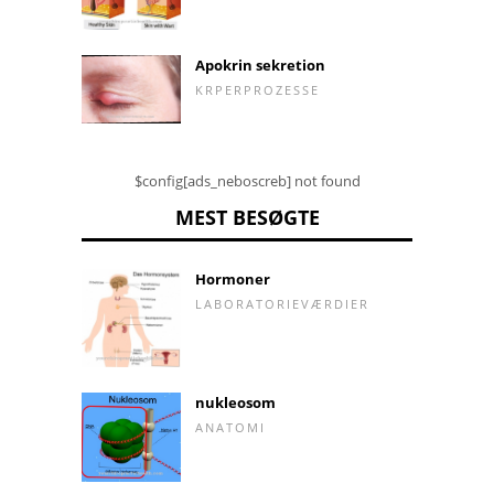
Apokrin sekretion
KRPERPROZESSE
$config[ads_neboscreb] not found
MEST BESØGTE
Hormoner
LABORATORIEVÆRDIER
nukleosom
ANATOMI