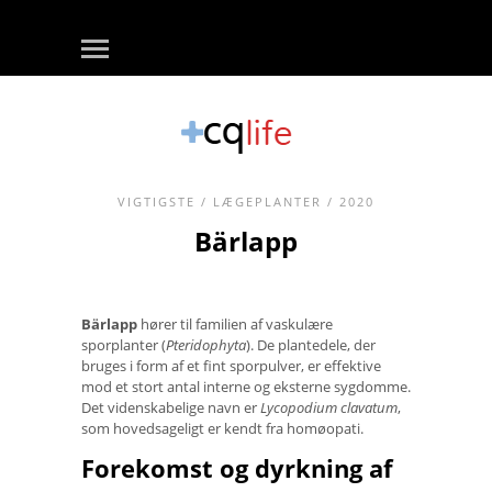
VIGTIGSTE
/
LÆGEPLANTER
/ 2020
Bärlapp
Bärlapp
hører til familien af ​​vaskulære
sporplanter (
Pteridophyta
). De plantedele, der
bruges i form af et fint sporpulver, er effektive
mod et stort antal interne og eksterne sygdomme.
Det videnskabelige navn er
Lycopodium clavatum
,
som hovedsageligt er kendt fra homøopati.
Forekomst og dyrkning af