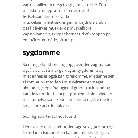
vagina spiller en meget vigtig rolle i dette. Fordi
det ikke kun repræsenterer en del af
fødselskanalen: de stærke
muskelsammentrækninger i arbejdskraft, som
også påvirker muskler og muskelfibre i
vaginalkanalen, tvinger barnet ud af kroppen på
en målrettet måde, så at sige.
sygdomme
Så mange funktioner og opgaver der
vagina
kan
også vise, at så mange klager, sygdomme og
misdannelser også kan forekomme. Misdannelser
såsom et buet forløb i muskelrøret er meget
almindelige og afhængigt af graden af ​​krumning
kan de være lidt til meget problematiske. Med en
misdannelse kan skeden imidlertid også være for
smal, for kort eller lukket.
$config[ads_text3] not found
Her skal en detaljeret undersøgelse afgøre, om og
hvordan misdannelsen kan behandles kirurgisk.