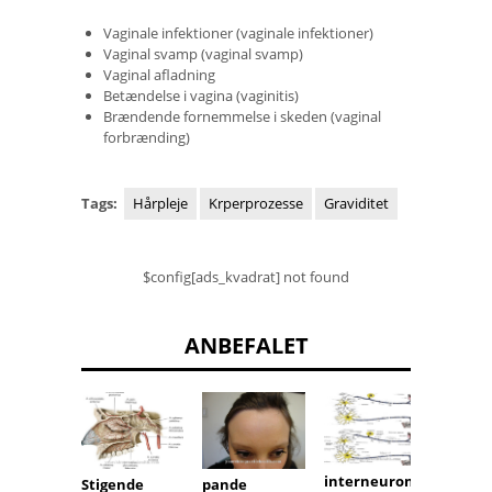
Vaginale infektioner (vaginale infektioner)
Vaginal svamp (vaginal svamp)
Vaginal afladning
Betændelse i vagina (vaginitis)
Brændende fornemmelse i skeden (vaginal
forbrænding)
Tags:
Hårpleje
Krperprozesse
Graviditet
$config[ads_kvadrat] not found
ANBEFALET
interneuron
pande
trofob
Stigende