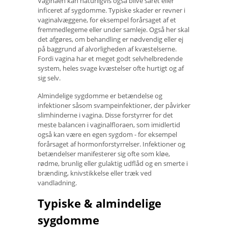
Vaginaen kan naturligvis også blive såret eller
inficeret af sygdomme. Typiske skader er revner i
vaginalvæggene, for eksempel forårsaget af et
fremmedlegeme eller under samleje. Også her skal
det afgøres, om behandling er nødvendig eller ej
på baggrund af alvorligheden af ​​kvæstelserne.
Fordi vagina har et meget godt selvhelbredende
system, heles svage kvæstelser ofte hurtigt og af
sig selv.
Almindelige sygdomme er betændelse og
infektioner såsom svampeinfektioner, der påvirker
slimhinderne i vagina. Disse forstyrrer for det
meste balancen i vaginalfloraen, som imidlertid
også kan være en egen sygdom - for eksempel
forårsaget af hormonforstyrrelser. Infektioner og
betændelser manifesterer sig ofte som kløe,
rødme, brunlig eller gulaktig udflåd og en smerte i
brænding, knivstikkelse eller træk ved
vandladning.
Typiske & almindelige
sygdomme