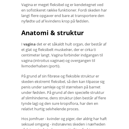
Vagina er meget fleksibel og er kendetegnet ved
en sofistikeret række funktioner. Fordi skeden har
langt flere opgaver end bare at transportere den
nyfødte ud af kvindens krop på fødslen.
Anatomi & struktur
I
vagina
det er et såkaldt hult organ, der består af
et glat og fleksibelt muskelrør, der er cirka ti
centimeter langt. Vagina forbinder indgangen til
vagina (introitus vaginae) og overgangen til
livmoderhalsen (porti).
På grund af sin fibrøse og fleksible struktur er
skeden ekstremt fleksibel, så den kan tilpasse sig
penis under samleje og til størrelsen på barnet
under fødslen. På grund af den specielle struktur
af slimhinderne, dens struktur (den består af flere
tynde lag) og den sure kropsflora, har den en
relativt hurtig selvhelende proces.
Hos jomfruer - kvinder og piger, der aldrig har haft
seksuel omgang - indsnævres skeden i nærheden