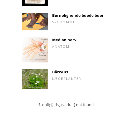
Børnelignende buede buer
SYGDOMME
Median nerv
ANATOMI
Bärwurz
LÆGEPLANTER
$config[ads_kvadrat] not found