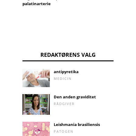
palatinarterie
REDAKTØRENS VALG
antipyretika
MEDICIN
Den anden graviditet
RÅDGIVER
Leishmania brasiliensis
PATOGEN