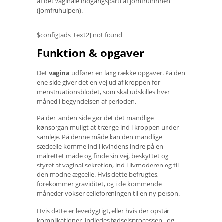
af ​​det vaginale indgangsparti af jomfruhinnen
(jomfruhulpen).
$config[ads_text2] not found
Funktion & opgaver
Det
vagina
udfører en lang række opgaver. På den
ene side giver det en vej ud af kroppen for
menstruationsblodet, som skal udskilles hver
måned i begyndelsen af ​​perioden.
På den anden side gør det det mandlige
kønsorgan muligt at trænge ind i kroppen under
samleje. På denne måde kan den mandlige
sædcelle komme ind i kvindens indre på en
målrettet måde og finde sin vej, beskyttet og
styret af vaginal sekretion, ind i livmoderen og til
den modne ægcelle. Hvis dette befrugtes,
forekommer graviditet, og i de kommende
måneder vokser celleforeningen til en ny person.
Hvis dette er levedygtigt, eller hvis der opstår
komplikationer, indledes fødselsprocessen - og