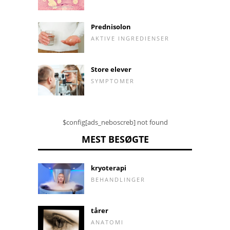
Prednisolon
AKTIVE INGREDIENSER
Store elever
SYMPTOMER
$config[ads_neboscreb] not found
MEST BESØGTE
kryoterapi
BEHANDLINGER
tårer
ANATOMI