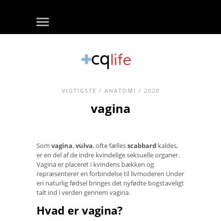
VIGTIGSTE
/
ANATOMI
/ 2020
vagina
Som
vagina
,
vulva
, ofte fælles
scabbard
kaldes,
er en del af de indre kvindelige seksuelle organer.
Vagina er placeret i kvindens bækken og
repræsenterer en forbindelse til livmoderen Under
en naturlig fødsel bringes det nyfødte bogstaveligt
talt ind i verden gennem vagina.
Hvad er vagina?