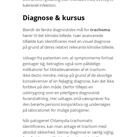
bakteriel infektion.
Diagnose & kursus
Blandt de første diagnostiske mål for
trachoma
hører til det kliniske billede. Især avancerede
tilfælde kan identificeres med en visuel diagnose
på grund af deres relativt relevante kliniske billede.
Udsagn fra patienten om, at symptomerne fortsat
gentager sig, betragtes også som pålidelige
indikatorer for tilstedeværelsen af ​​et trachom.
Ikke desto mindre, netop på grund af de alvorlige
konsekvenser af en fejlagtig diagnose, kan det ikke
forblive på den måde. Derfor tilføjes en
udstrygning som en yderligere diagnostisk
foranstaltning. Her udtages små vævsprøver fra
den berørte persons konjunktiva og undersøges
på laboratoriet for mulige patogener.
Når patogenet Chlamydia trachomatis
identificeres, kan man antage et trachom med
absolut sikkerhed. Denne diagnose er særlig vigtig,