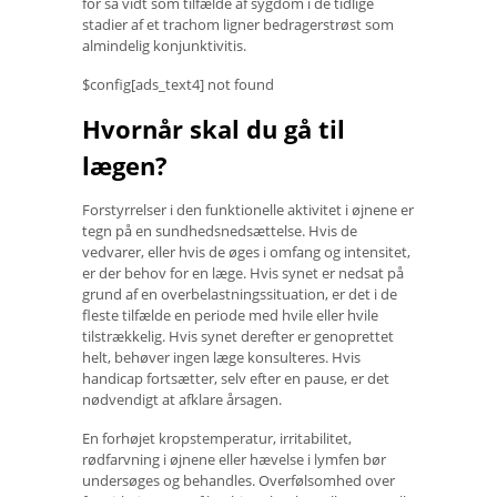
for så vidt som tilfælde af sygdom i de tidlige
stadier af et trachom ligner bedragerstrøst som
almindelig konjunktivitis.
$config[ads_text4] not found
Hvornår skal du gå til
lægen?
Forstyrrelser i den funktionelle aktivitet i øjnene er
tegn på en sundhedsnedsættelse. Hvis de
vedvarer, eller hvis de øges i omfang og intensitet,
er der behov for en læge. Hvis synet er nedsat på
grund af en overbelastningssituation, er det i de
fleste tilfælde en periode med hvile eller hvile
tilstrækkelig. Hvis synet derefter er genoprettet
helt, behøver ingen læge konsulteres. Hvis
handicap fortsætter, selv efter en pause, er det
nødvendigt at afklare årsagen.
En forhøjet kropstemperatur, irritabilitet,
rødfarvning i øjnene eller hævelse i lymfen bør
undersøges og behandles. Overfølsomhed over