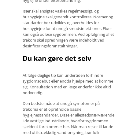
hygiejne under efterbehandling.
Især skal ansigtet vaskes regelmæssigt, og
hushygiejne skal generelt kontrolleres. Normer og
standarder bør udvikles og overholdes for
hushygiejne for at undgå smudsinfektioner. Fluer
kan også udløse sygdommen. Ved opfølgning af et
trakom skal spredningen være indeholdt ved
desinficeringsforanstaltninger.
Du kan gøre det selv
At følge daglige tip kan undertiden forhindre
sygdomsdebut eller endda hjælpe med at komme
sig. Konsultation med en læge er derfor ikke altid
nødvendig.
Den bedste måde at undgå symptomer på
trakoma er at opretholde basale
hygiejnestandarder. Disse er allestedsnærværende
i de vestlige industrilande, hvorfor sygdommen
sjældent forekommer her. Når man rejser til lande
med utilstrækkelig vandforsyning, bør folk