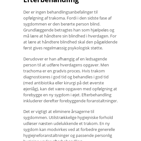
Der er ingen behandlingsanbefalinger til
opfølgning af trakoma. Fordi i den sidste fase af
sygdommen er den berørte person blind.
Grundlæggende betragtes han som hjælpeløs og
må lære at håndtere sin blindhed i hverdagen. For
at lære at håndtere blindhed skal den pågældende
først gives regelmæssig psykologisk støtte.
Derudover er han afhængig af en ledsagende
person til at udføre hverdagens opgaver. Men
trachoma er en gradvis proces. Hvis trakom
diagnosticeres i god tid og behandles i god tid
(med antibiotika eller kirurgi på det øverste
øjenlåg), kan det være opgaven med opfølgning at
forebygge en ny sygdom i øjet. Efterbehandling
inkluderer derefter forebyggende foranstaltninger.
Det er vigtigt at eliminere årsagerne til
sygdommen. Utilstrækkelige hygiejniske forhold
udløser næsten udelukkende et trakom. En ny
sygdom kan modvirkes ved at forbedre generelle
hygiejneforanstaltninger og passende personlig