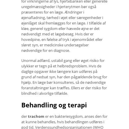
for virkningerne af lys, hjertebanken eller generelle
uregelmæssigheder i hjerterytmen bør også
præsenteres for en læge. Ændringer i
øjenafladning, tørhed i øjet eller særegenheder i
øjenlåget skal fremlægges for en læge. I tilfælde af
kløe, generel sygdom eller hævede øjne er det
nødvendigt med et lægebesøg. Hvis der er
hovedpine, en følelse af tryk i øjenområdet eller
sløret syn, er medicinske undersøgelser
nødvendige for en diagnose.
Unormal adfærd, ustabil gang eller øget risiko for
ulykker er tegn på et helbredsproblem. Hvis de
daglige opgaver ikke længere kan udføres på
grund af nedsat syn, har den pågældende brug for
hjælp. En læge bør konsulteres, så de nødvendige
foranstaltninger kan træffes. Ellers er der risiko for
blindhed i alvorlige tilfælde.
Behandling og terapi
der
trachom
er en bakteriesygdom, anses den for
at kunne behandles, hvis behandlingen udføres i
god tid. Verdenssundhedsorganisationen (WHO