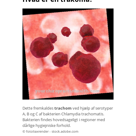
Dette fremkaldes
trachom
ved hjælp af serotyper
A, B og C af bakterien Chlamydia trachomatis.
Bakterien findes hovedsageligt i regioner med
dårlige hygiejniske forhold.
© fotoliaxrender - stock.adobe.com