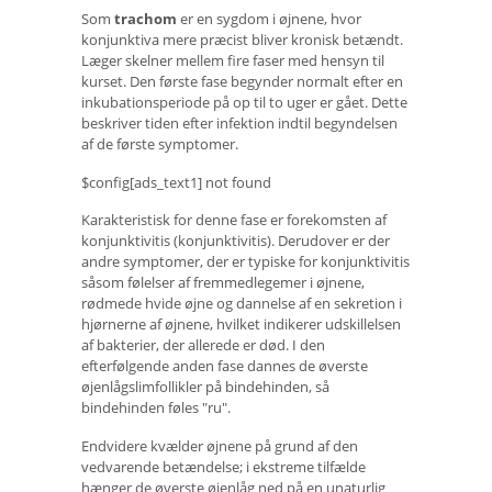
Som
trachom
er en sygdom i øjnene, hvor
konjunktiva mere præcist bliver kronisk betændt.
Læger skelner mellem fire faser med hensyn til
kurset. Den første fase begynder normalt efter en
inkubationsperiode på op til to uger er gået. Dette
beskriver tiden efter infektion indtil begyndelsen
af ​​de første symptomer.
$config[ads_text1] not found
Karakteristisk for denne fase er forekomsten af ​​
konjunktivitis (konjunktivitis). Derudover er der
andre symptomer, der er typiske for konjunktivitis
såsom følelser af fremmedlegemer i øjnene,
rødmede hvide øjne og dannelse af en sekretion i
hjørnerne af øjnene, hvilket indikerer udskillelsen
af ​​bakterier, der allerede er død. I den
efterfølgende anden fase dannes de øverste
øjenlågslimfollikler på bindehinden, så
bindehinden føles "ru".
Endvidere kvælder øjnene på grund af den
vedvarende betændelse; i ekstreme tilfælde
hænger de øverste øjenlåg ned på en unaturlig