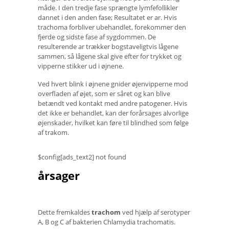
måde. I den tredje fase sprængte lymfefollikler
dannet i den anden fase; Resultatet er ar. Hvis
trachoma forbliver ubehandlet, forekommer den
fjerde og sidste fase af sygdommen. De
resulterende ar trækker bogstaveligtvis lågene
sammen, så lågene skal give efter for trykket og
vipperne stikker ud i øjnene.
Ved hvert blink i øjnene gnider øjenvipperne mod
overfladen af ​​øjet, som er såret og kan blive
betændt ved kontakt med andre patogener. Hvis
det ikke er behandlet, kan der forårsages alvorlige
øjenskader, hvilket kan føre til blindhed som følge
af trakom.
$config[ads_text2] not found
årsager
Dette fremkaldes
trachom
ved hjælp af serotyper
A, B og C af bakterien Chlamydia trachomatis.