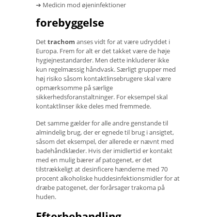
➔ Medicin mod øjeninfektioner
forebyggelse
Det
trachom
anses vidt for at være udryddet i
Europa. Frem for alt er det takket være de høje
hygiejnestandarder. Men dette inkluderer ikke
kun regelmæssig håndvask. Særligt grupper med
høj risiko såsom kontaktlinsebrugere skal være
opmærksomme på særlige
sikkerhedsforanstaltninger. For eksempel skal
kontaktlinser ikke deles med fremmede.
Det samme gælder for alle andre genstande til
almindelig brug, der er egnede til brug i ansigtet,
såsom det eksempel, der allerede er nævnt med
badehåndklæder. Hvis der imidlertid er kontakt
med en mulig bærer af patogenet, er det
tilstrækkeligt at desinficere hænderne med 70
procent alkoholiske huddesinfektionsmidler for at
dræbe patogenet, der forårsager trakoma på
huden.
Efterbehandling