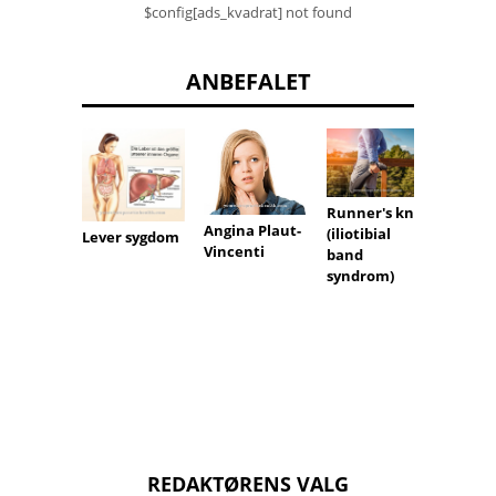
$config[ads_kvadrat] not found
ANBEFALET
West N
feber
Runner's kne
Angina Plaut-
(iliotibial
Lever sygdom
Vincenti
band
syndrom)
REDAKTØRENS VALG