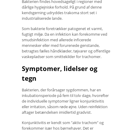
Bakterien findes hovedsageligt i regioner med
dårlige hygiejniske forhold. På grund af denne
kendsgerning udryddes trakoma stort set i
industrialiserede lande.
Som bakterie foretrækker patogenet et varmt,
fugtigt miljø. Da en infektion kan forekomme ved
smudsinfektion med allerede inficerede
mennesker eller med forurenede genstande,
betragtes fælles håndklæder, tøjvarer og offentlige
vaskepladser som smittekilder for trachomer.
Symptomer, lidelser og
tegn
Bakterien, der forårsager sygdommen, har en
inkubationsperiode på fem til tolv dage, hvorefter
de individuelle symptomer ligner konjunktivitis
eller irritation, såsom røde øjne. Uden reinfektion
aftager betændelsen imidlertid gradvist.
Konjunktivitis er kendt som "aktiv trachom" og
forekommer især hos børnehaver. Det er