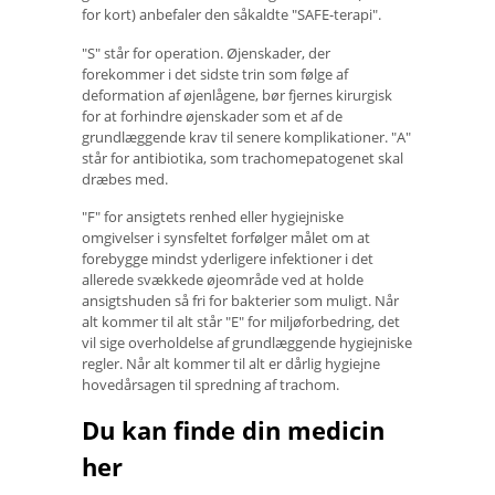
for kort) anbefaler den såkaldte "SAFE-terapi".
"S" står for operation. Øjenskader, der
forekommer i det sidste trin som følge af
deformation af øjenlågene, bør fjernes kirurgisk
for at forhindre øjenskader som et af de
grundlæggende krav til senere komplikationer. "A"
står for antibiotika, som trachomepatogenet skal
dræbes med.
"F" for ansigtets renhed eller hygiejniske
omgivelser i synsfeltet forfølger målet om at
forebygge mindst yderligere infektioner i det
allerede svækkede øjeområde ved at holde
ansigtshuden så fri for bakterier som muligt. Når
alt kommer til alt står "E" for miljøforbedring, det
vil sige overholdelse af grundlæggende hygiejniske
regler. Når alt kommer til alt er dårlig hygiejne
hovedårsagen til spredning af trachom.
Du kan finde din medicin
her