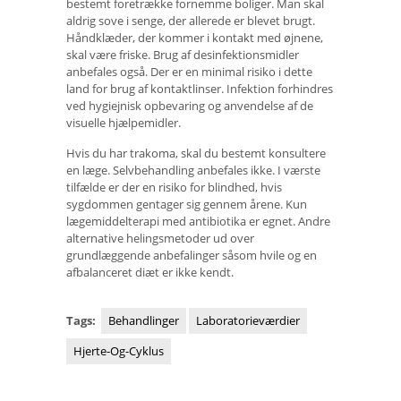
bestemt foretrække fornemme boliger. Man skal
aldrig sove i senge, der allerede er blevet brugt.
Håndklæder, der kommer i kontakt med øjnene,
skal være friske. Brug af desinfektionsmidler
anbefales også. Der er en minimal risiko i dette
land for brug af kontaktlinser. Infektion forhindres
ved hygiejnisk opbevaring og anvendelse af de
visuelle hjælpemidler.
Hvis du har trakoma, skal du bestemt konsultere
en læge. Selvbehandling anbefales ikke. I værste
tilfælde er der en risiko for blindhed, hvis
sygdommen gentager sig gennem årene. Kun
lægemiddelterapi med antibiotika er egnet. Andre
alternative helingsmetoder ud over
grundlæggende anbefalinger såsom hvile og en
afbalanceret diæt er ikke kendt.
Tags:
Behandlinger
Laboratorieværdier
Hjerte-Og-Cyklus