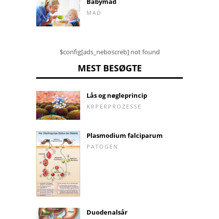
Babymad
MAD
$config[ads_neboscreb] not found
MEST BESØGTE
Lås og nøgleprincip
KRPERPROZESSE
Plasmodium falciparum
PATOGEN
Duodenalsår