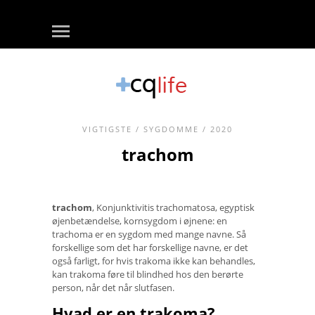
VIGTIGSTE
/
SYGDOMME
/ 2020
trachom
trachom
, Konjunktivitis trachomatosa, egyptisk
øjenbetændelse, kornsygdom i øjnene: en
trachoma er en sygdom med mange navne. Så
forskellige som det har forskellige navne, er det
også farligt, for hvis trakoma ikke kan behandles,
kan trakoma føre til blindhed hos den berørte
person, når det når slutfasen.
Hvad er en trakoma?