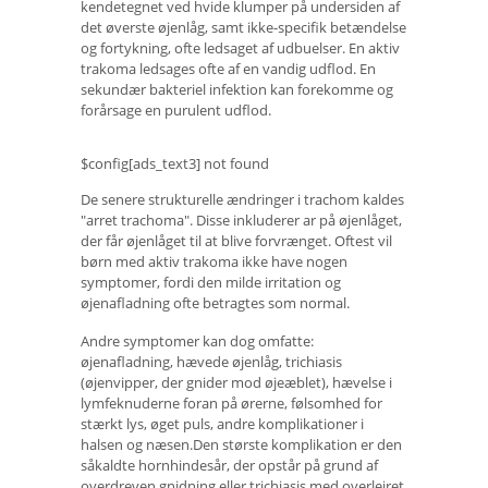
kendetegnet ved hvide klumper på undersiden af ​​
det øverste øjenlåg, samt ikke-specifik betændelse
og fortykning, ofte ledsaget af udbuelser. En aktiv
trakoma ledsages ofte af en vandig udflod. En
sekundær bakteriel infektion kan forekomme og
forårsage en purulent udflod.
$config[ads_text3] not found
De senere strukturelle ændringer i trachom kaldes
"arret trachoma". Disse inkluderer ar på øjenlåget,
der får øjenlåget til at blive forvrænget. Oftest vil
børn med aktiv trakoma ikke have nogen
symptomer, fordi den milde irritation og
øjenafladning ofte betragtes som normal.
Andre symptomer kan dog omfatte:
øjenafladning, hævede øjenlåg, trichiasis
(øjenvipper, der gnider mod øjeæblet), hævelse i
lymfeknuderne foran på ørerne, følsomhed for
stærkt lys, øget puls, andre komplikationer i
halsen og næsen.Den største komplikation er den
såkaldte hornhindesår, der opstår på grund af
overdreven gnidning eller trichiasis med overlejret