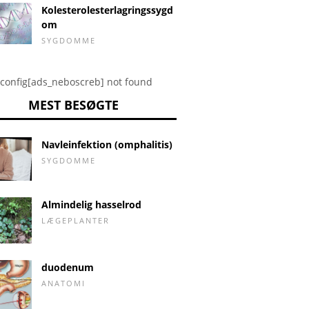
Kolesterolesterlagringssygd
om
SYGDOMME
config[ads_neboscreb] not found
MEST BESØGTE
Navleinfektion (omphalitis)
SYGDOMME
Almindelig hasselrod
LÆGEPLANTER
duodenum
ANATOMI