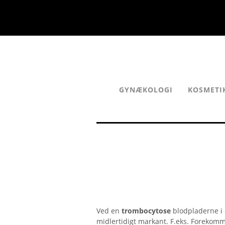
GYNÆKOLOGI
KOSMETI
Ved en
trombocytose
blodpladerne i 
midlertidigt markant. F.eks. Forekom