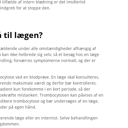
tilfælde af intern blødning er det imidlertid
indgreb for at stoppe den.
 til lægen?
pågældende under alle omstændigheder afhængig af
kan ikke helbrede sig selv, så et besøg hos en læge
handling, forværres symptomerne normalt, og der er
ocytose ved en blodprøve. En læge skal konsulteres,
arende maksimale værdi og derfor bør kontrolleres.
adient kun forekomme i en kort periode, så der
t bekræfte mistanken. Trombocytosen kan påvises af en
ndikere trombocytose og bør undersøges af en læge,
vinder på egen hånd.
erende læge eller en internist. Selve behandlingen
sygdommen.