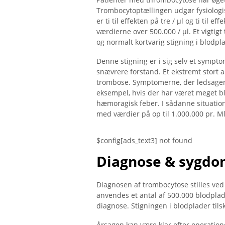
Trombocytoptællingen udgør fysiologis
er ti til effekten på tre / µl og ti til 
værdierne over 500.000 / µl. Et vigtigt
og normalt kortvarig stigning i blodpl
Denne stigning er i sig selv et sympt
snævrere forstand. Et ekstremt stort 
trombose. Symptomerne, der ledsager
eksempel, hvis der har været meget bl
hæmoragisk feber. I sådanne situation
med værdier på op til 1.000.000 pr. Μl
$config[ads_text3] not found
Diagnose & sygdo
Diagnosen af ​​trombocytose stilles v
anvendes et antal af 500.000 blodplade
diagnose. Stigningen i blodplader tils
Årsagen kan være klar efter operatione