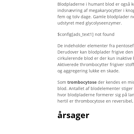
Blodpladerne i humant blod er også 
indsnævring af megakaryocytter i kno
fem og tolv dage. Gamle blodplader ne
udstyret med glycolyseenzymer.
$config[ads_text1] not found
De indeholder elementer fra pentosefo
Derudover kan blodplader frigive den
cirkulerende blod er der kun inaktive
Aktiverede thrombocytter frigiver st
og aggregering lukke en skade.
Som
trombocytose
der kendes en midl
blod. Antallet af blodelementer stige
hvor blodpladerne formerer sig på lang
hertil er thrombocytose en reversibel,
årsager