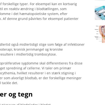
 forskellige typer. For eksempel kan en kortvarig
 til en reaktiv ændring i blodtællingen, som
mme i det hæmatopoietiske system, efter
ab. Af denne grund påvirkes for eksempel patienter
dlertid også midlertidigt stige som følge af infektioner
oterapi, kronisk jernmangel og kroniske
sultere i midlertidig trombocytose.
roliferative sygdomme skal differentieres fra disse
get spredning af cellerne. Vi taler om primær
ythemia, hvilket resulterer i en stærk stigning i
ger som alvorligt blodtab, er der forskellige meninger
tackle det.
er og tegn
niveauer af blodplader i blodet.