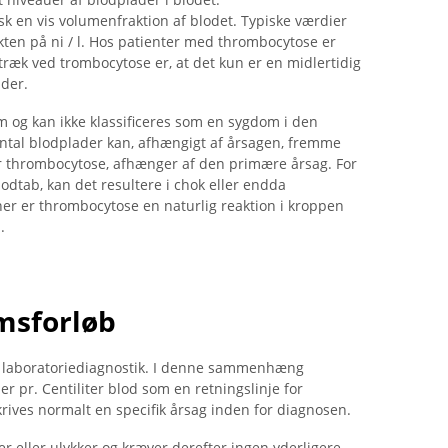
k en vis volumenfraktion af blodet. Typiske værdier
effekten på ni / l. Hos patienter med thrombocytose er
 træk ved trombocytose er, at det kun er en midlertidig
ader.
om og kan ikke klassificeres som en sygdom i den
antal blodplader kan, afhængigt af årsagen, fremme
 thrombocytose, afhænger af den primære årsag. For
odtab, kan det resultere i chok eller endda
er er thrombocytose en naturlig reaktion i kroppen
.
msforløb
ed laboratoriediagnostik. I denne sammenhæng
r pr. Centiliter blod som en retningslinje for
krives normalt en specifik årsag inden for diagnosen.
r eller ulykker og kræver derefter ingen yderligere