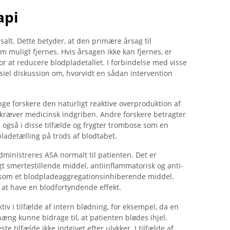
api
lt. Dette betyder, at den primære årsag til
m muligt fjernes. Hvis årsagen ikke kan fjernes, er
r at reducere blodpladetallet. I forbindelse med visse
siel diskussion om, hvorvidt en sådan intervention
nge forskere den naturligt reaktive overproduktion af
kræver medicinsk indgriben. Andre forskere betragter
gså i disse tilfælde og frygter trombose som en
ladetælling på trods af blodtabet.
dministreres ASA normalt til patienten. Det er
gt smertestillende middel, antiinflammatorisk og anti-
t som et blodpladeaggregationsinhiberende middel.
 at have en blodfortyndende effekt.
tiv i tilfælde af intern blødning, for eksempel, da en
ng kunne bidrage til, at patienten blødes ihjel.
ste tilfælde ikke indgivet efter ulykker. I tilfælde af