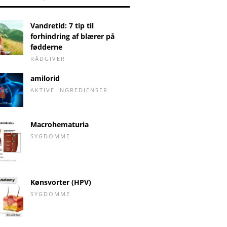
Vandretid: 7 tip til
forhindring af blærer på
fødderne
RÅDGIVER
amilorid
AKTIVE INGREDIENSER
Macrohematuria
SYGDOMME
Kønsvorter (HPV)
SYGDOMME