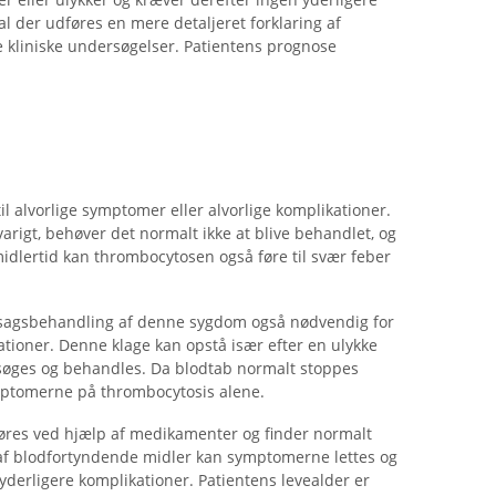
kal der udføres en mere detaljeret forklaring af
 kliniske undersøgelser. Patientens prognose
il alvorlige symptomer eller alvorlige komplikationer.
igt, behøver det normalt ikke at blive behandlet, og
idlertid kan thrombocytosen også føre til svær feber
 årsagsbehandling af denne sygdom også nødvendig for
ationer. Denne klage kan opstå især efter en ulykke
rsøges og behandles. Da blodtab normalt stoppes
ymptomerne på thrombocytosis alene.
øres ved hjælp af medikamenter og finder normalt
af blodfortyndende midler kan symptomerne lettes og
yderligere komplikationer. Patientens levealder er