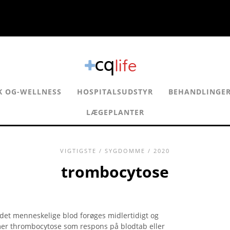
K OG-WELLNESS
HOSPITALSUDSTYR
BEHANDLINGE
LÆGEPLANTER
VIGTIGSTE
/
SYGDOMME
/ 2020
trombocytose
det menneskelige blod forøges midlertidigt og
mer thrombocytose som respons på blodtab eller