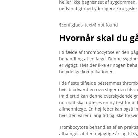
heller ikke begrænset af sygdommen. I 
nødvendigt med yderligere kirurgiske 
$config[ads_text4] not found
Hvornår skal du gå
I tilfælde af thrombocytose er den 
behandling af en læge. Denne sygdom 
er vigtigt. Hvis der ikke er nogen be
betydelige komplikationer.
I de fleste tilfælde bestemmes thromb
hvis blodværdien overstiger den tilsv
Imidlertid kan denne overskydende gr
normalt skal udføres en ny test for a
allmennlæge. En høj feber kan også i
hvis den varer i lang tid og ikke fors
Trombocytose behandles af en praktis
afhænger af den nøjagtige årsag til 