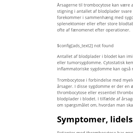
Årsagerne til trombocytose kan være af
stigning i antallet af blodplader svare
forekommer i sammenhæng med sygdo
splenektomier eller efter store blodt
ofte af fænomenet efter operationer.
$config[ads_text2] not found
Antallet af blodplader i blodet kan imi
eller tumorsygdomme. Cytostatisk kem
inflammatoriske sygdomme kan også re
Trombocytose i forbindelse med myelop
årsager. I disse sygdomme er der en ø
thrombocytose eller essentiel thromboc
blodplader i blodet. I tilfælde af årsa
om spørgsmålet om, hvordan man skal 
Symptomer, lidels
Patienter med thrombocytose har øget 