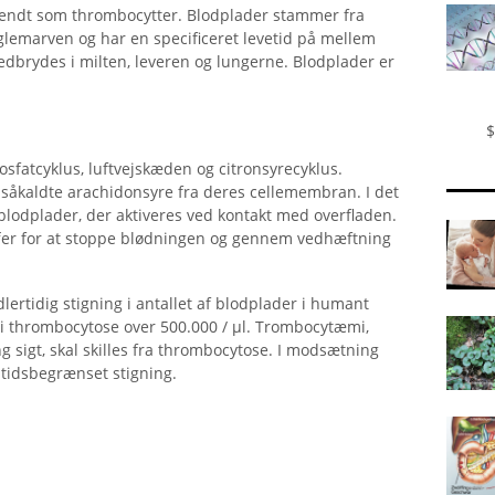
kendt som thrombocytter. Blodplader stammer fra
glemarven og har en specificeret levetid på mellem
dbrydes i milten, leveren og lungerne. Blodplader er
$
sfatcyklus, luftvejskæden og citronsyrecyklus.
 såkaldte arachidonsyre fra deres cellemembran. I det
 blodplader, der aktiveres ved kontakt med overfladen.
offer for at stoppe blødningen og gennem vedhæftning
ertidig stigning i antallet af blodplader i humant
r i thrombocytose over 500.000 / µl. Trombocytæmi,
 sigt, skal skilles fra thrombocytose. I modsætning
 tidsbegrænset stigning.