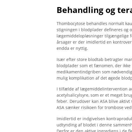
Behandling og ter
Thombocytose behandles normalt kausa
stigningen i blodplader defineres og o
lægemiddelopløsninger tilgængelige fo
årsager er der imidlertid en kontrover
endda er nyttig.
Især efter store blodtab betragter ma
blodplader som et fænomen, der ikke 
medikamentindgriben som nødvendig o
mulig komplikation af det øgede blodp
I tilfælde af lægemiddelintervention a
acetylsalicylsyre, som er et meget bru
feber. Derudover kan ASA blive aktiv
ASA sænker risikoen for trombose ved
Imidlertid er indgivelsen kontraproduk
udtynding af blodet i denne sammenhæ
Derfor er den aktive ingrediens i de fle