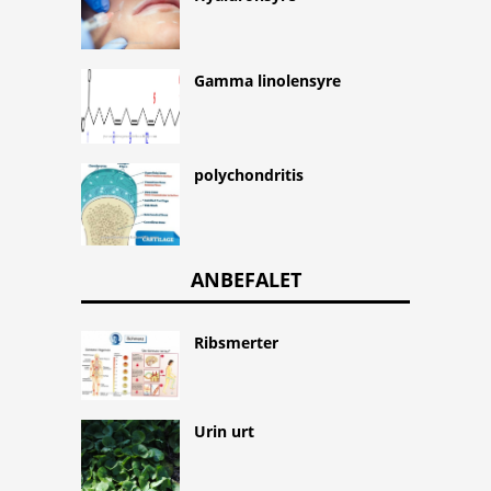
Gamma linolensyre
polychondritis
ANBEFALET
Ribsmerter
Urin urt