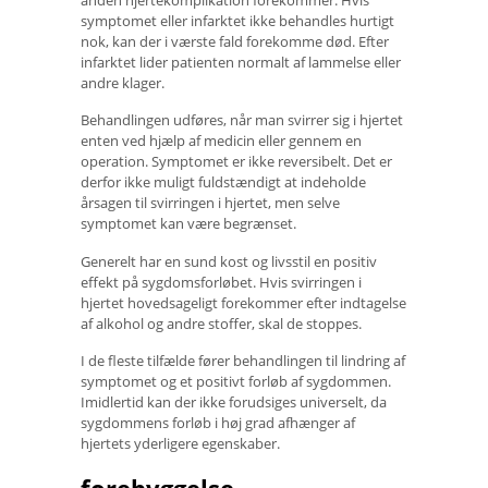
symptomet eller infarktet ikke behandles hurtigt
nok, kan der i værste fald forekomme død. Efter
infarktet lider patienten normalt af lammelse eller
andre klager.
Behandlingen udføres, når man svirrer sig i hjertet
enten ved hjælp af medicin eller gennem en
operation. Symptomet er ikke reversibelt. Det er
derfor ikke muligt fuldstændigt at indeholde
årsagen til svirringen i hjertet, men selve
symptomet kan være begrænset.
Generelt har en sund kost og livsstil en positiv
effekt på sygdomsforløbet. Hvis svirringen i
hjertet hovedsageligt forekommer efter indtagelse
af alkohol og andre stoffer, skal de stoppes.
I de fleste tilfælde fører behandlingen til lindring af
symptomet og et positivt forløb af sygdommen.
Imidlertid kan der ikke forudsiges universelt, da
sygdommens forløb i høj grad afhænger af
hjertets yderligere egenskaber.
forebyggelse