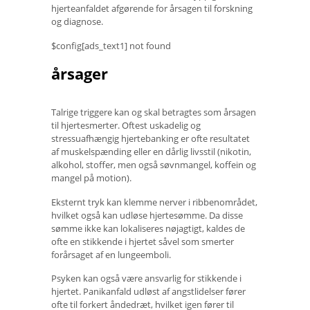
hjerteanfaldet afgørende for årsagen til forskning
og diagnose.
$config[ads_text1] not found
årsager
Talrige triggere kan og skal betragtes som årsagen
til hjertesmerter. Oftest uskadelig og
stressuafhængig hjertebanking er ofte resultatet
af muskelspænding eller en dårlig livsstil (nikotin,
alkohol, stoffer, men også søvnmangel, koffein og
mangel på motion).
Eksternt tryk kan klemme nerver i ribbenområdet,
hvilket også kan udløse hjertesømme. Da disse
sømme ikke kan lokaliseres nøjagtigt, kaldes de
ofte en stikkende i hjertet såvel som smerter
forårsaget af en lungeemboli.
Psyken kan også være ansvarlig for stikkende i
hjertet. Panikanfald udløst af angstlidelser fører
ofte til forkert åndedræt, hvilket igen fører til