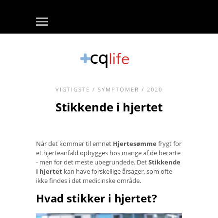
VIGTIGSTE
/
SYMPTOMER
/ 2020
Stikkende i hjertet
Når det kommer til emnet
Hjertesømme
frygt for
et hjerteanfald opbygges hos mange af de berørte
- men for det meste ubegrundede. Det
Stikkende
i hjertet
kan have forskellige årsager, som ofte
ikke findes i det medicinske område.
Hvad stikker i hjertet?