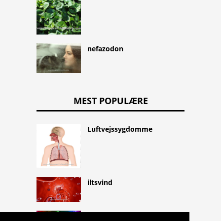
nefazodon
MEST POPULÆRE
Luftvejssygdomme
iltsvind
Følelse af balance