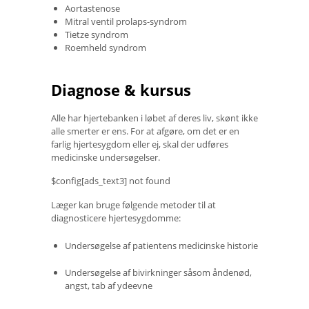
Aortastenose
Mitral ventil prolaps-syndrom
Tietze syndrom
Roemheld syndrom
Diagnose & kursus
Alle har hjertebanken i løbet af deres liv, skønt ikke
alle smerter er ens. For at afgøre, om det er en
farlig hjertesygdom eller ej, skal der udføres
medicinske undersøgelser.
$config[ads_text3] not found
Læger kan bruge følgende metoder til at
diagnosticere hjertesygdomme:
Undersøgelse af patientens medicinske historie
Undersøgelse af bivirkninger såsom åndenød,
angst, tab af ydeevne