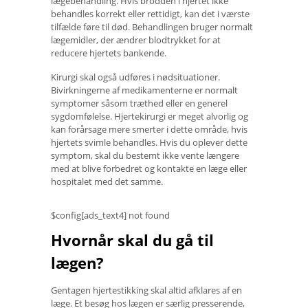
lægebehandling. Hvis brodden i hjertet ikke
behandles korrekt eller rettidigt, kan det i værste
tilfælde føre til død. Behandlingen bruger normalt
lægemidler, der ændrer blodtrykket for at
reducere hjertets bankende.
Kirurgi skal også udføres i nødsituationer.
Bivirkningerne af medikamenterne er normalt
symptomer såsom træthed eller en generel
sygdomfølelse. Hjertekirurgi er meget alvorlig og
kan forårsage mere smerter i dette område, hvis
hjertets svimle behandles. Hvis du oplever dette
symptom, skal du bestemt ikke vente længere
med at blive forbedret og kontakte en læge eller
hospitalet med det samme.
$config[ads_text4] not found
Hvornår skal du gå til
lægen?
Gentagen hjertestikking skal altid afklares af en
læge. Et besøg hos lægen er særlig presserende,