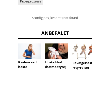
Krperprozesse
$config[ads_kvadrat] not found
ANBEFALET
Kvalme ved
Hoste blod
Bevægelsesfo
rugen
hoste
(hæmoptyse)
rstyrrelser