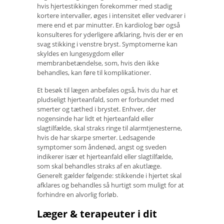
hvis hjertestikkingen forekommer med stadig
kortere intervaller, øges i intensitet eller vedvarer i
mere end et par minutter. En kardiolog bør også
konsulteres for yderligere afklaring, hvis der er en
svag stikking i venstre bryst. Symptomerne kan
skyldes en lungesygdom eller
membranbetændelse, som, hvis den ikke
behandles, kan føre til komplikationer.
Et besøk til lægen anbefales også, hvis du har et
pludseligt hjerteanfald, som er forbundet med
smerter og tæthed i brystet. Enhver, der
nogensinde har lidt et hjerteanfald eller
slagtilfælde, skal straks ringe til alarmtjenesterne,
hvis de har skarpe smerter. Ledsagende
symptomer som åndenød, angst og sveden
indikerer især et hjerteanfald eller slagtilfælde,
som skal behandles straks af en akutlæge.
Generelt gælder følgende: stikkende i hjertet skal
afklares og behandles så hurtigt som muligt for at
forhindre en alvorlig forløb.
Læger & terapeuter i dit