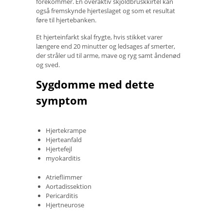
forekommer. En overaktiv skjoldbruskkirtel kan
også fremskynde hjerteslaget og som et resultat
føre til hjertebanken.
Et hjerteinfarkt skal frygte, hvis stikket varer
længere end 20 minutter og ledsages af smerter,
der stråler ud til arme, mave og ryg samt åndenød
og sved.
Sygdomme med dette
symptom
Hjertekrampe
Hjerteanfald
Hjertefejl
myokarditis
Atrieflimmer
Aortadissektion
Pericarditis
Hjertneurose