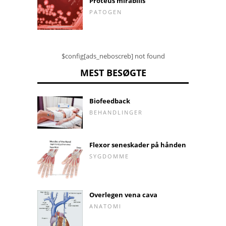
Proteus mirabilis
PATOGEN
$config[ads_neboscreb] not found
MEST BESØGTE
Biofeedback
BEHANDLINGER
Flexor seneskader på hånden
SYGDOMME
Overlegen vena cava
ANATOMI