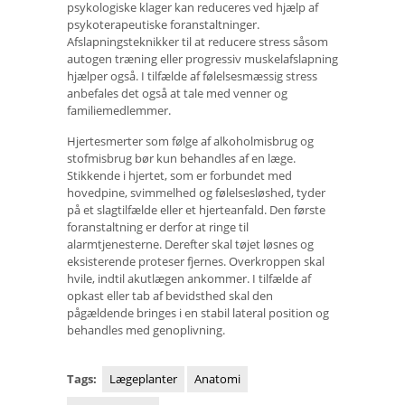
psykologiske klager kan reduceres ved hjælp af
psykoterapeutiske foranstaltninger.
Afslapningsteknikker til at reducere stress såsom
autogen træning eller progressiv muskelafslapning
hjælper også. I tilfælde af følelsesmæssig stress
anbefales det også at tale med venner og
familiemedlemmer.
Hjertesmerter som følge af alkoholmisbrug og
stofmisbrug bør kun behandles af en læge.
Stikkende i hjertet, som er forbundet med
hovedpine, svimmelhed og følelsesløshed, tyder
på et slagtilfælde eller et hjerteanfald. Den første
foranstaltning er derfor at ringe til
alarmtjenesterne. Derefter skal tøjet løsnes og
eksisterende proteser fjernes. Overkroppen skal
hvile, indtil akutlægen ankommer. I tilfælde af
opkast eller tab af bevidsthed skal den
pågældende bringes i en stabil lateral position og
behandles med genoplivning.
Tags:
Lægeplanter
Anatomi