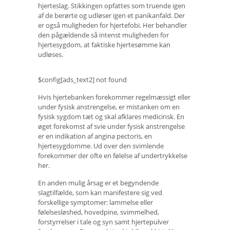
hjerteslag. Stikkingen opfattes som truende igen
af ​​de berørte og udløser igen et panikanfald. Der
er også muligheden for hjertefobi. Her behandler
den pågældende så intenst muligheden for
hjertesygdom, at faktiske hjertesømme kan
udløses.
$config[ads_text2] not found
Hvis hjertebanken forekommer regelmæssigt eller
under fysisk anstrengelse, er mistanken om en
fysisk sygdom tæt og skal afklares medicinsk. En
øget forekomst af svie under fysisk anstrengelse
er en indikation af angina pectoris, en
hjertesygdomme. Ud over den svimlende
forekommer der ofte en følelse af undertrykkelse
her.
En anden mulig årsag er et begyndende
slagtilfælde, som kan manifestere sig ved
forskellige symptomer: lammelse eller
følelsesløshed, hovedpine, svimmelhed,
forstyrrelser i tale og syn samt hjertepulver