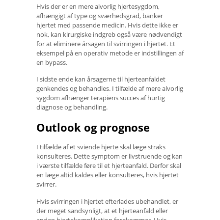
Hvis der er en mere alvorlig hjertesygdom,
afhængigt af type og sværhedsgrad, banker
hjertet med passende medicin. Hvis dette ikke er
nok, kan kirurgiske indgreb også være nødvendigt
for at eliminere årsagen til svirringen i hjertet. Et
eksempel på en operativ metode er indstillingen af
​​en bypass.
I sidste ende kan årsagerne til hjerteanfaldet
genkendes og behandles. I tilfælde af mere alvorlig
sygdom afhænger terapiens succes af hurtig
diagnose og behandling.
Outlook og prognose
I tilfælde af et sviende hjerte skal læge straks
konsulteres. Dette symptom er livstruende og kan
i værste tilfælde føre til et hjerteanfald. Derfor skal
en læge altid kaldes eller konsulteres, hvis hjertet
svirrer.
Hvis svirringen i hjertet efterlades ubehandlet, er
der meget sandsynligt, at et hjerteanfald eller
anden hjertekomplikation forekommer. Hvis