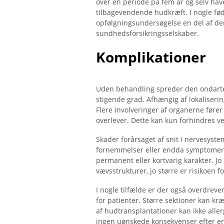
over en periode på fem år og selv have
tilbagevendende hudkræft. I nogle fød
opfølgningsundersøgelse en del af den
sundhedsforsikringsselskaber.
Komplikationer
Uden behandling spreder den ondart
stigende grad. Afhængig af lokalisering
Flere involveringer af organerne fører 
overlever. Dette kan kun forhindres ve
Skader forårsaget af snit i nervesyst
fornemmelser eller endda symptomer 
permanent eller kortvarig karakter. Jo
vævsstrukturer, jo større er risikoen 
I nogle tilfælde er der også overdrev
for patienter. Større sektioner kan kr
af hudtransplantationer kan ikke aller
ingen uønskede konsekvenser efter en 