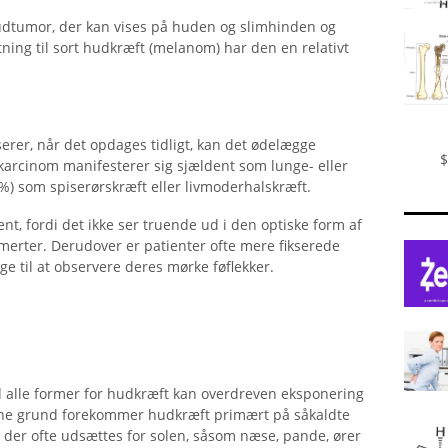
udtumor, der kan vises på huden og slimhinden og
ning til sort hudkræft (melanom) har den en relativt
rer, når det opdages tidligt, kan det ødelægge
$
arcinom manifesterer sig sjældent som lunge- eller
) som spiserørskræft eller livmoderhalskræft.
ent, fordi det ikke ser truende ud i den optiske form af
smerter. Derudover er patienter ofte mere fikserede
ge til at observere deres mørke føflekker.
alle former for hudkræft kan overdreven eksponering
denne grund forekommer hudkræft primært på såkaldte
, der ofte udsættes for solen, såsom næse, pande, ører