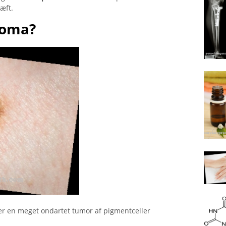
æft.
ioma?
er en meget ondartet tumor af pigmentceller