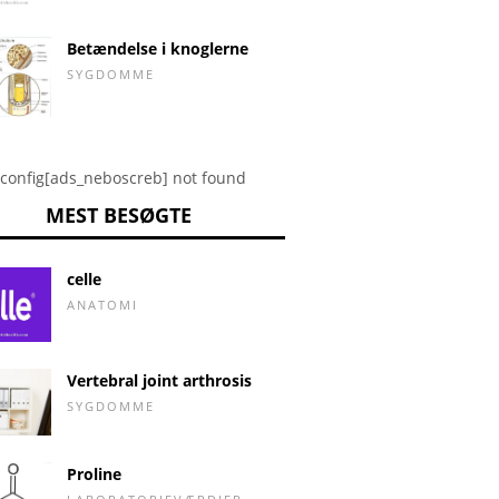
Betændelse i knoglerne
SYGDOMME
config[ads_neboscreb] not found
MEST BESØGTE
celle
ANATOMI
Vertebral joint arthrosis
SYGDOMME
Proline