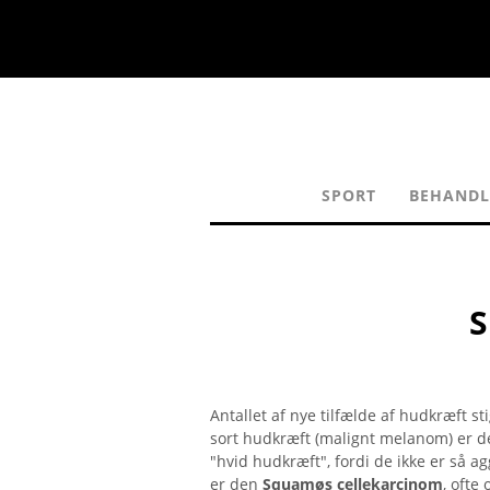
SPORT
BEHANDL
S
Antallet af nye tilfælde af hudkræft sti
sort hudkræft (malignt melanom) er d
"hvid hudkræft", fordi de ikke er så 
er den
Squamøs cellekarcinom
, ofte