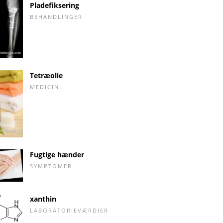
Pladefiksering
BEHANDLINGER
Tetræolie
MEDICIN
Fugtige hænder
SYMPTOMER
xanthin
LABORATORIEVÆRDIER