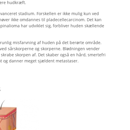
være hudkræft.
vanceret stadium. Forskellen er ikke mulig kun ved
høver ikke omdannes til pladecellecarcinom. Det kan
 spinalioma har udviklet sig, forbliver huden skællende
il brunlig misfarvning af huden på det berørte område.
rved sårskorperne og skorperne. Blødningen vender
t skrabe skorpen af. Det skaber også en hård, smertefri
t og danner meget sjældent metastaser.
s