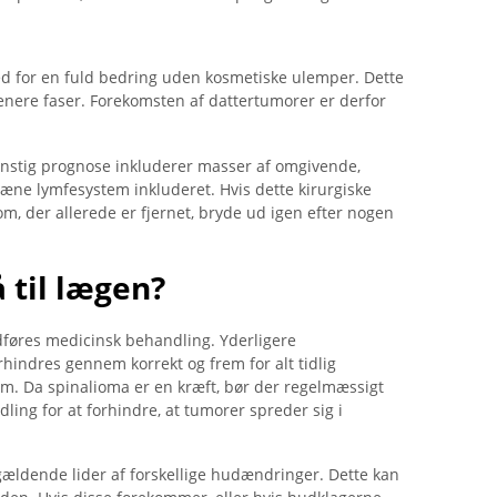
ghed for en fuld bedring uden kosmetiske ulemper. Dette
 senere faser. Forekomsten af ​​dattertumorer er derfor
unstig prognose inkluderer masser af omgivende,
æne lymfesystem inkluderet. Hvis dette kirurgiske
om, der allerede er fjernet, bryde ud igen efter nogen
 til lægen?
 udføres medicinsk behandling. Yderligere
rhindres gennem korrekt og frem for alt tidlig
. Da spinalioma er en kræft, bør der regelmæssigt
dling for at forhindre, at tumorer spreder sig i
gældende lider af forskellige hudændringer. Dette kan