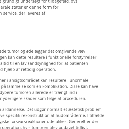
 grundigt undersøgt for tilbagefald, dvs.
erale stater er denne form for
 service, der leveres af
ede tumor og ødelægger det omgivende væv i
en kan dette resultere i funktionelle forstyrrelser.
altid til en lav sandsynlighed for, at patienten
d hjælp af rettidig operation.
emer i ansigtsområdet kan resultere i unormale
på lammelse som en komplikation. Disse kan have
 dybere tumoren allerede er trængt ind i
for yderligere skader som følge af proceduren.
en ardannelse. Det udgør normalt et æstetisk problem
æve specifik rekonstruktion af hudområderne. I tilfælde
giske forsvarsreaktioner udelukkes. Generelt er der
operation, hvis tumoren blev opdaget tidligt.