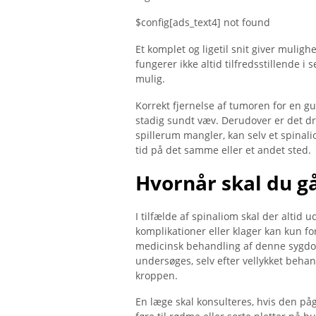
$config[ads_text4] not found
Et komplet og ligetil snit giver muli
fungerer ikke altid tilfredsstillende i
mulig.
Korrekt fjernelse af tumoren for en g
stadig sundt væv. Derudover er det dr
spillerum mangler, kan selv et spinali
tid på det samme eller et andet sted.
Hvornår skal du gå
I tilfælde af spinaliom skal der altid
komplikationer eller klager kan kun fo
medicinsk behandling af denne sygdom
undersøges, selv efter vellykket behan
kroppen.
En læge skal konsulteres, hvis den på