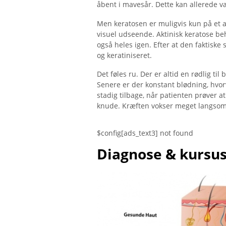
åbent i mavesår. Dette kan allerede 
Men keratosen er muligvis kun på et a
visuel udseende. Aktinisk keratose be
også heles igen. Efter at den faktiske
og keratiniseret.
Det føles ru. Der er altid en rødlig t
Senere er der konstant blødning, hvo
stadig tilbage, når patienten prøver a
knude. Kræften vokser meget langsom
$config[ads_text3] not found
Diagnose & kursu