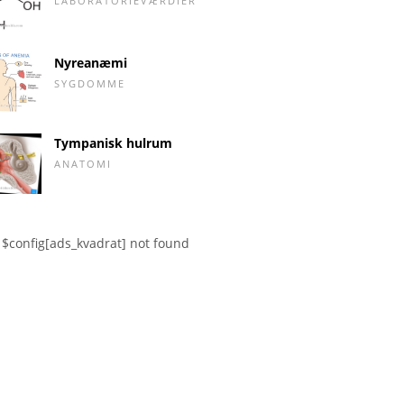
LABORATORIEVÆRDIER
Nyreanæmi
SYGDOMME
Tympanisk hulrum
ANATOMI
$config[ads_kvadrat] not found