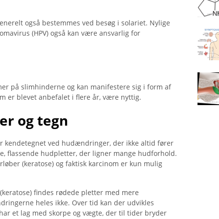
generelt også bestemmes ved besøg i solariet. Nylige
omavirus (HPV) også kan være ansvarlig for
r på slimhinderne og kan manifestere sig i form af
 er blevet anbefalet i flere år, være nyttig.
er og tegn
r kendetegnet ved hudændringer, der ikke altid fører
de, flassende hudpletter, der ligner mange hudforhold.
rløber (keratose) og faktisk karcinom er kun mulig
m (keratose) findes rødede pletter med mere
ringerne heles ikke. Over tid kan der udvikles
r et lag med skorpe og vægte, der til tider bryder