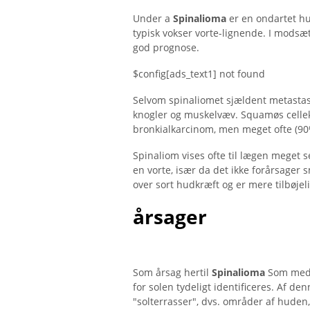
Under a
Spinalioma
er en ondartet h
typisk vokser vorte-lignende. I modsæt
god prognose.
$config[ads_text1] not found
Selvom spinaliomet sjældent metastase
knogler og muskelvæv. Squamøs cellek
bronkialkarcinom, men meget ofte (90%
Spinaliom vises ofte til lægen meget s
en vorte, især da det ikke forårsager 
over sort hudkræft og er mere tilbøjeli
årsager
Som årsag hertil
Spinalioma
Som med 
for solen tydeligt identificeres. Af 
"solterrasser", dvs. områder af huden