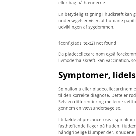
eller bag på hænderne.
En betydelig stigning i hudkræft kan 
undersøgelser viser, at humane papill
udviklingen af ​​sygdommen.
$config[ads_text2] not found
Da pladecellecarcinom også forekomme
livmoderhalskræft, kan vaccination, som
Symptomer, lidels
Spinalioma eller pladecellecarcinom e
til den korrekte diagnose. Dette er rø
Selv en differentiering mellem kræftfo
gennem en vævsundersøgelse.
I tilfælde af precancerosis i spinalio
fasthæftende flager på huden. Hudænd
håndgribelige klumper der. Knudene ha