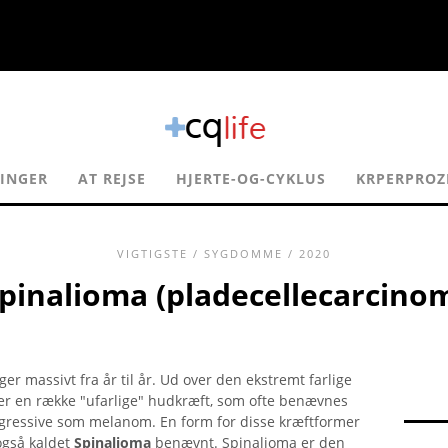
INGER
AT REJSE
HJERTE-OG-CYKLUS
KRPERPROZ
VIGTIGSTE
/
SYGDOMME
/ 2020
pinalioma (pladecellecarcino
ger massivt fra år til år. Ud over den ekstremt farlige
er en række "ufarlige" hudkræft, som ofte benævnes
aggressive som melanom. En form for disse kræftformer
 også kaldet
Spinalioma
benævnt. Spinalioma er den