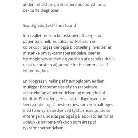
anden reflektion på et senere tidspunkt for at
bekræfte diagnosen.
$config[ads_text4] not found
Intervallet mellem koloskopier afhænger af
patientens helbredstilstand. Foruden en
koloskopi, tages der også blodtælling, hvis der er
mistanke om tyktarmsbetændelse. Især er
hæmoglobinværdien og værdien af ​​det såkaldte C-
reaktive protein afgørende for bestemmelse af
inflammation.
En progressiv måling af hæmoglobinværdien
muliggør bestemmelse af den respektive
udstrækning af betændelsen og mængden af ​​
blodtab. For yderligere at sikre diagnosen kan
leverværdier også bestemmes, som normalt øges
med to enzymværdier ved tyktarmsbetændelse.
Afføringen undersøges også på laboratoriet for at
udelukke bakterieinfektion som årsag til
tyktarmsbetændelsen.