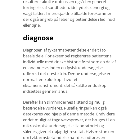
resulterer akutte opblussen også i en generel
forringelse af sundheden, idet ydelse, energi og
vægt falder. I mere sjældne tilfælde forekommer
der også angreb på feber og betændelse i led, hud
eller øjne.
diagnose
Diagnosen af ​​tyktarmsbetændelse er delt i to
basale dele. For eksempel registreres patientens
individuelle medicinske historie først som en del af
en anamnese, inden en fysisk undersøgelse
udføres i det næste trin. Denne undersøgelse er
normalt en koloskopi, hvor et
eksamensinstrument, det såkaldte endoskop,
indsættes gennem anus.
Derefter kan slimhindernes tilstand og mulig
betændelse vurderes. Pusaflejringer kan også
detekteres ved hjælp af denne metode. Endvidere
er det muligt at tage vævsprøver, der bruges til en
mikroskopisk undersøgelse i laboratoriet og
således giver et nøjagtigt resultat. Hvis mistanken
om tyktarmsbetændelse hærdes, udføres en