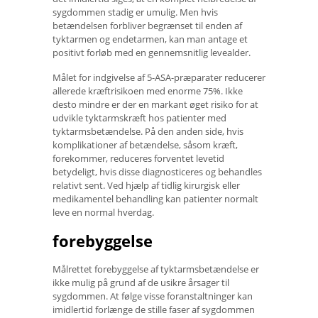
sygdommen stadig er umulig. Men hvis
betændelsen forbliver begrænset til enden af ​​
tyktarmen og endetarmen, kan man antage et
positivt forløb med en gennemsnitlig levealder.
Målet for indgivelse af 5-ASA-præparater reducerer
allerede kræftrisikoen med enorme 75%. Ikke
desto mindre er der en markant øget risiko for at
udvikle tyktarmskræft hos patienter med
tyktarmsbetændelse. På den anden side, hvis
komplikationer af betændelse, såsom kræft,
forekommer, reduceres forventet levetid
betydeligt, hvis disse diagnosticeres og behandles
relativt sent. Ved hjælp af tidlig kirurgisk eller
medikamentel behandling kan patienter normalt
leve en normal hverdag.
forebyggelse
Målrettet forebyggelse af tyktarmsbetændelse er
ikke mulig på grund af de usikre årsager til
sygdommen. At følge visse foranstaltninger kan
imidlertid forlænge de stille faser af sygdommen