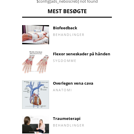
$config[ads_neboscreb] not found
MEST BESØGTE
Biofeedback
BEHANDLINGER
Flexor seneskader på hånden
SYGDOMME
Overlegen vena cava
ANATOMI
Traumeterapi
BEHANDLINGER