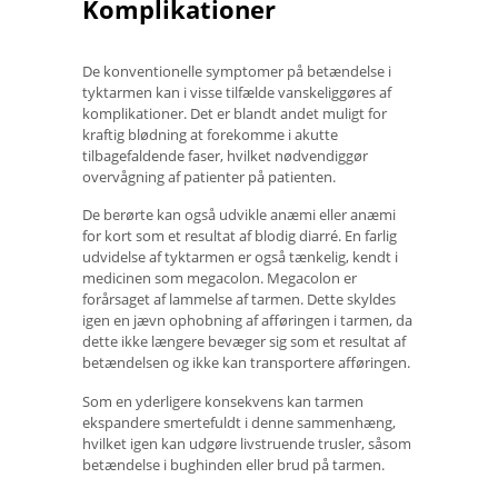
Komplikationer
De konventionelle symptomer på betændelse i
tyktarmen kan i visse tilfælde vanskeliggøres af
komplikationer. Det er blandt andet muligt for
kraftig blødning at forekomme i akutte
tilbagefaldende faser, hvilket nødvendiggør
overvågning af patienter på patienten.
De berørte kan også udvikle anæmi eller anæmi
for kort som et resultat af blodig diarré. En farlig
udvidelse af tyktarmen er også tænkelig, kendt i
medicinen som megacolon. Megacolon er
forårsaget af lammelse af tarmen. Dette skyldes
igen en jævn ophobning af afføringen i tarmen, da
dette ikke længere bevæger sig som et resultat af
betændelsen og ikke kan transportere afføringen.
Som en yderligere konsekvens kan tarmen
ekspandere smertefuldt i denne sammenhæng,
hvilket igen kan udgøre livstruende trusler, såsom
betændelse i bughinden eller brud på tarmen.