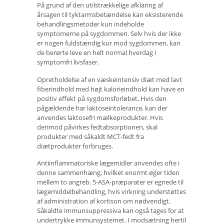
På grund af den utilstrækkelige afklaring af
årsagen til tyktarmsbetændelse kan eksisterende
behandlingsmetoder kun indeholde
symptomerne på sygdommen. Selv hvis der ikke
er nogen fuldstændig kur mod sygdommen, kan
de berørte leve en helt normal hverdag i
symptomfri livsfaser.
Opretholdelse af en væskeintensiv diæt med lavt
fiberindhold med højt kalorieindhold kan have en
positiv effekt på sygdomsforløbet. Hvis den
pågældende har laktoseintolerance, kan der
anvendes laktosefri mælkeprodukter. Hvis
derimod påvirkes fedtabsorptionen, skal
produkter med såkaldt MCT-fedt fra
diætprodukter forbruges.
Antiinflammatoriske lægemidler anvendes ofte i
denne sammenhæng, hvilket enormt øger tiden
mellem to angreb. 5-ASA-præparater er egnede til
lægemiddelbehandling, hvis virkning understøttes
af administration af kortison om nødvendigt.
Såkaldte immunsuppressiva kan også tages for at
undertrykke immunsystemet. I modsætning hertil