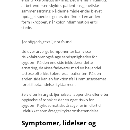
at betændelsen skyldes patientens genetiske
sammensætning. På denne måde er der blevet
opdaget specielle gener, der findes i en anden
form i kroppen, når koloninflammation er til
stede.
$config[ads_text2] not found
Ud over arvelige komponenter kan visse
risikofaktorer også øge sandsynligheden for
sygdom. På den ene side inkluderer dette
ernæring, da visse fødevarer med en høj andel
lactose ofte ikke tolereres af patienten. På den
anden side kan en funktionsfejl i immunsystemet
føre til betændelse i tyktarmen.
Selv efter kirurgisk fjernelse af appendiks eller efter
opgivelse af tobak er der en øget risiko for
sygdom. Psykosomatiske årsager er imidlertid
udelukket som årsag til tyktarmsbetændelse.
Symptomer, lidelser og