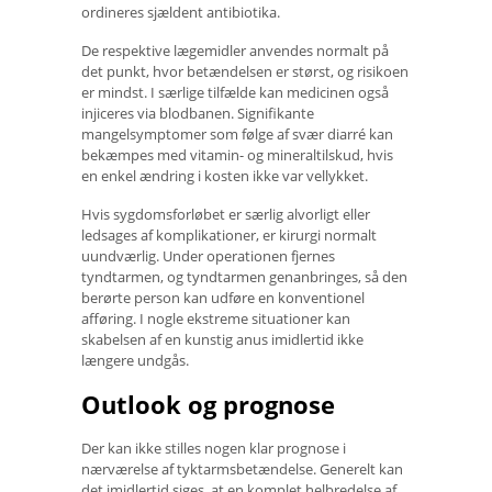
ordineres sjældent antibiotika.
De respektive lægemidler anvendes normalt på
det punkt, hvor betændelsen er størst, og risikoen
er mindst. I særlige tilfælde kan medicinen også
injiceres via blodbanen. Signifikante
mangelsymptomer som følge af svær diarré kan
bekæmpes med vitamin- og mineraltilskud, hvis
en enkel ændring i kosten ikke var vellykket.
Hvis sygdomsforløbet er særlig alvorligt eller
ledsages af komplikationer, er kirurgi normalt
uundværlig. Under operationen fjernes
tyndtarmen, og tyndtarmen genanbringes, så den
berørte person kan udføre en konventionel
afføring. I nogle ekstreme situationer kan
skabelsen af ​​en kunstig anus imidlertid ikke
længere undgås.
Outlook og prognose
Der kan ikke stilles nogen klar prognose i
nærværelse af tyktarmsbetændelse. Generelt kan
det imidlertid siges, at en komplet helbredelse af