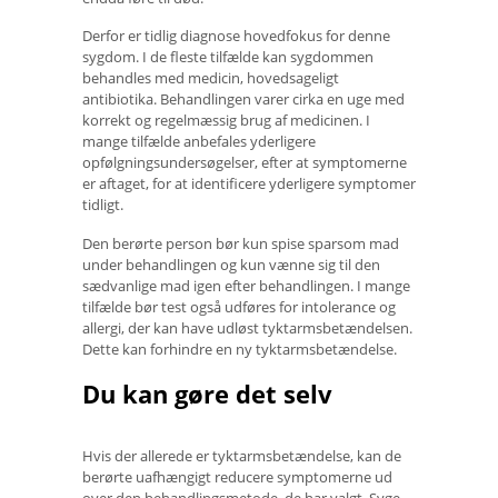
Derfor er tidlig diagnose hovedfokus for denne
sygdom. I de fleste tilfælde kan sygdommen
behandles med medicin, hovedsageligt
antibiotika. Behandlingen varer cirka en uge med
korrekt og regelmæssig brug af medicinen. I
mange tilfælde anbefales yderligere
opfølgningsundersøgelser, efter at symptomerne
er aftaget, for at identificere yderligere symptomer
tidligt.
Den berørte person bør kun spise sparsom mad
under behandlingen og kun vænne sig til den
sædvanlige mad igen efter behandlingen. I mange
tilfælde bør test også udføres for intolerance og
allergi, der kan have udløst tyktarmsbetændelsen.
Dette kan forhindre en ny tyktarmsbetændelse.
Du kan gøre det selv
Hvis der allerede er tyktarmsbetændelse, kan de
berørte uafhængigt reducere symptomerne ud
over den behandlingsmetode, de har valgt. Syge