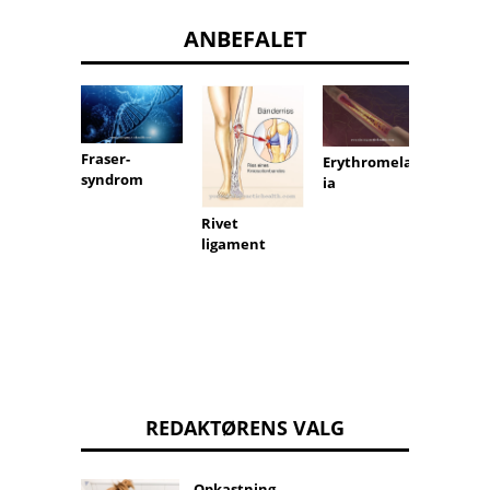
ANBEFALET
Fraser-
Erythromelalg
Osler 
syndrom
ia
Rivet
ligament
REDAKTØRENS VALG
Opkastning