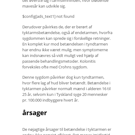
det øverste lag i tarmslimhinden, hvor blødende
mavesår kan udvikle sig.
$config[ads_text1] not found
Derudover påvirkes de, der er berørt af
tyktarmsbetændelse, også af endetarmen, hvorfra
sygdommen kan sprede sig i forskellige retninger.
En komplet kur mod betændelsen i tyndtarmen
har endnu ikke været mulig, men symptomerne
kan indsnævres så vidt muligt ved hjælp af
passende behandlingsmetoder. Kolonitis
forveksles ofte med Crohns sygdom.
Denne sygdom påvirker dog kun tyndtarmen,
hvor flere lag af hud bliver betændt. Betændelse i
tyktarmen påvirker normalt mænd i alderen 16 til
25 år, selvom kun i Tyskland syge 20 mennesker
pr. 100.000 indbyggere hvert år.
årsager
De nøjagtige årsager til betændelse i tyktarmen er
endnu ikke præcist afklaret. Det menes imidlertid,