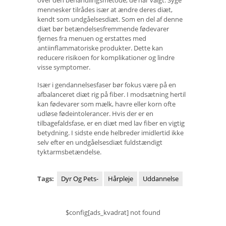
mennesker tilrådes især at ændre deres diæt,
kendt som undgåelsesdiæt. Som en del af denne
diæt bør betændelsesfremmende fødevarer
fjernes fra menuen og erstattes med
antiinflammatoriske produkter. Dette kan
reducere risikoen for komplikationer og lindre
visse symptomer.
Især i gendannelsesfaser bør fokus være på en
afbalanceret diæt rig på fiber. I modsætning hertil
kan fødevarer som mælk, havre eller korn ofte
udløse fødeintolerancer. Hvis der er en
tilbagefaldsfase, er en diæt med lav fiber en vigtig
betydning. I sidste ende helbreder imidlertid ikke
selv efter en undgåelsesdiæt fuldstændigt
tyktarmsbetændelse.
Tags:
Dyr Og Pets-
Hårpleje
Uddannelse
$config[ads_kvadrat] not found