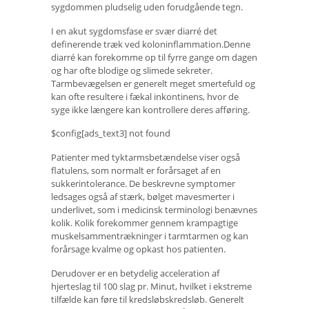
sygdommen pludselig uden forudgående tegn.
I en akut sygdomsfase er svær diarré det
definerende træk ved koloninflammation.Denne
diarré kan forekomme op til fyrre gange om dagen
og har ofte blodige og slimede sekreter.
Tarmbevægelsen er generelt meget smertefuld og
kan ofte resultere i fækal inkontinens, hvor de
syge ikke længere kan kontrollere deres afføring.
$config[ads_text3] not found
Patienter med tyktarmsbetændelse viser også
flatulens, som normalt er forårsaget af en
sukkerintolerance. De beskrevne symptomer
ledsages også af stærk, bølget mavesmerter i
underlivet, som i medicinsk terminologi benævnes
kolik. Kolik forekommer gennem krampagtige
muskelsammentrækninger i tarmtarmen og kan
forårsage kvalme og opkast hos patienten.
Derudover er en betydelig acceleration af
hjerteslag til 100 slag pr. Minut, hvilket i ekstreme
tilfælde kan føre til kredsløbskredsløb. Generelt