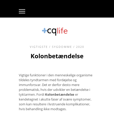
VIGTIGSTE
/
SYGDOMME
/ 2020
Kolonbetændelse
Vigtige funktioner i den menneskelige organisme
tildeles tyndtarmen med fordøjelse og
immunforsvar. Det er derfor desto mere
problematisk, hvis der udvikler en betændelse i
tyktarmen. Fordi
Kolonbetændelse
er
kendetegnet i akutte faser af svære symptomer,
som kan resultere i livstruende komplikationer,
hvis behandling ikke modtages.