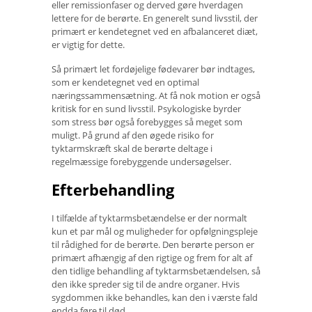
eller remissionfaser og derved gøre hverdagen
lettere for de berørte. En generelt sund livsstil, der
primært er kendetegnet ved en afbalanceret diæt,
er vigtig for dette.
Så primært let fordøjelige fødevarer bør indtages,
som er kendetegnet ved en optimal
næringssammensætning. At få nok motion er også
kritisk for en sund livsstil. Psykologiske byrder
som stress bør også forebygges så meget som
muligt. På grund af den øgede risiko for
tyktarmskræft skal de berørte deltage i
regelmæssige forebyggende undersøgelser.
Efterbehandling
I tilfælde af tyktarmsbetændelse er der normalt
kun et par mål og muligheder for opfølgningspleje
til rådighed for de berørte. Den berørte person er
primært afhængig af den rigtige og frem for alt af
den tidlige behandling af tyktarmsbetændelsen, så
den ikke spreder sig til de andre organer. Hvis
sygdommen ikke behandles, kan den i værste fald
endda føre til død.