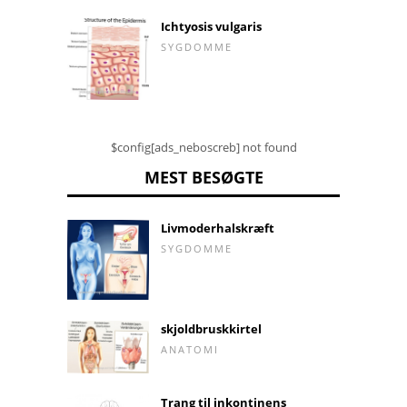
Ichtyosis vulgaris
SYGDOMME
$config[ads_neboscreb] not found
MEST BESØGTE
Livmoderhalskræft
SYGDOMME
skjoldbruskkirtel
ANATOMI
Trang til inkontinens