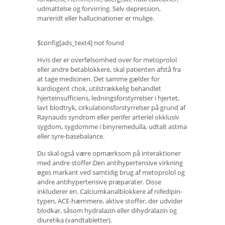
udmattelse og forvirring. Selv depression,
mareridt eller hallucinationer er mulige.
$config[ads_text4] not found
Hvis der er overfølsomhed over for metoprolol
eller andre betablokkere, skal patienten afstå fra
at tage medicinen. Det samme gælder for
kardiogent chok, utilstrækkelig behandlet
hjerteinsufficiens, ledningsforstyrrelser i hjertet,
lavt blodtryk, cirkulationsforstyrrelser på grund af
Raynauds syndrom eller perifer arteriel okklusiv
sygdom, sygdomme i binyremedulla, udtalt astma
eller syre-basebalance.
Du skal også være opmærksom på interaktioner
med andre stoffer.Den antihypertensive virkning
øges markant ved samtidig brug af metoprolol og
andre antihypertensive præparater. Disse
inkluderer en. Calciumkanalblokkere af nifedipin-
typen, ACE-hæmmere, aktive stoffer, der udvider
blodkar, såsom hydralazin eller dihydralazin og
diuretika (vandtabletter).