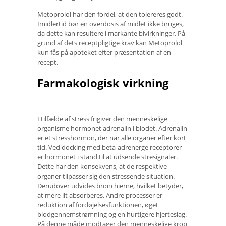
Metoprolol har den fordel, at den tolereres godt.
Imidlertid bør en overdosis af midlet ikke bruges,
da dette kan resultere i markante bivirkninger. På
grund af dets receptpligtige krav kan Metoprolol
kun fås på apoteket efter præsentation af en
recept.
Farmakologisk virkning
I tilfælde af stress frigiver den menneskelige
organisme hormonet adrenalin i blodet. Adrenalin
er et stresshormon, der når alle organer efter kort
tid. Ved docking med beta-adrenerge receptorer
er hormonet i stand til at udsende stresignaler.
Dette har den konsekvens, at de respektive
organer tilpasser sig den stressende situation.
Derudover udvides bronchierne, hvilket betyder,
at mere ilt absorberes. Andre processer er
reduktion af fordøjelsesfunktionen, øget
blodgennemstrømning og en hurtigere hjerteslag.
På denne måde modtager den menneskelige krop