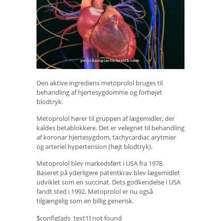
Den aktive ingrediens metoprolol bruges til
behandling af hjertesygdomme og forhøjet
blodtryk.
Metoprolol hører til gruppen af ​​lægemidler, der
kaldes betablokkere. Det er velegnet til behandling
af koronar hjertesygdom, tachycardiac arytmier
og arteriel hypertension (højt blodtryk).
Metoprolol blev markedsført i USA fra 1978.
Baseret på yderligere patentkrav blev lægemidlet
udviklet som en succinat. Dets godkendelse i USA
fandt sted i 1992. Metoprolol er nu også
tilgængelig som en billig generisk.
$config[ads_text1] not found