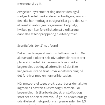
mere energi og ilt.
Afvigelser i systemet er dog undertiden også
mulige. Hjertet banker derefter hurtigere, selvom
det ikke har modtaget et signal til at gøre det. Som
et resultat anbringes organismen betydelig,
hvilket igen kan føre til skade på blodkarene,
dannelse af blodpropper og hjertearytmier.
$config[ads_text2] not found
Det er her brugen af ​​metoprolol kommer ind. Det
aktive stof blokerer selektivt adrenalinreceptorer
placeret i hjertet. På denne måde modvirker
lægemidlet docking af adrenalin, så det ikke
længere er i stand til at udvikle dets virkning. Så
det forbliver med en normal hjerteslag.
Når metoprolol tages oralt, absorberes den aktive
ingrediens næsten fuldstændigt i tarmen. Før
lægemidlet når til arbejdsstedet, er stoffet dog
stort set opdelt af leveren. På grund af den hurtige
udskillelse af metoprolol via nyrerne inden for 3,5