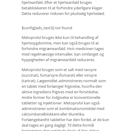
hjerteanfald. Efter et hjerteanfald bruges
betablokkeren til at forhindre yderligere klager.
Dette reducerer risikoen for pludselig hjertedød.
$config[ads_text3] not found
Metoprolol bruges ikke kun til behandling af
hjertesygdomme, men kan også bruges til at
forhindre migræneanfald. Hvis medicinen tages
med regelmæssige intervaller, kan omfanget og
hyppigheden af ​​migræneanfald reduceres.
Metoprolol bruges som et salt med ravsyre
(succinat), fumarsyre (fumarat) eller vinsyre
(tartrat). Lægemidlet administreres normalt som
en tablet med forlænget frigivelse, hvorfra den
aktive ingrediens frigives med en forsinkelse.
Andre former for indgivelse er konventionelle
tabletter og injektioner. Metoprolol kan også
administreres som et kombinationsmiddel med
calciumkanalblokkere eller diuretika.
Forlængelsesfrit tabletter har den fordel, at de kun
skal tages en gang dagligt. Til dette formål
bestemmes den optimale dosis af den aktive