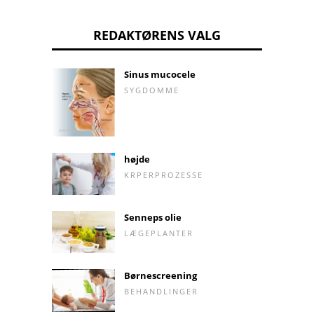
REDAKTØRENS VALG
Sinus mucocele
SYGDOMME
højde
KRPERPROZESSE
Senneps olie
LÆGEPLANTER
Børnescreening
BEHANDLINGER