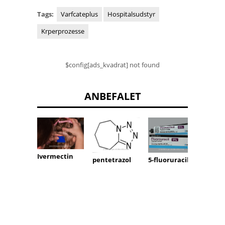
Tags:
Varfcateplus
Hospitalsudstyr
Krperprozesse
$config[ads_kvadrat] not found
ANBEFALET
Ivermectin
pentetrazol
5-fluoruracil
mezloc