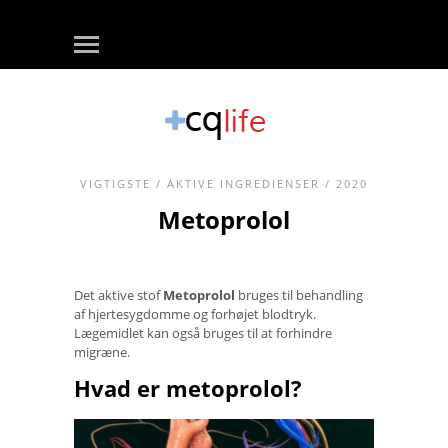
VIGTIGSTE
/
AKTIVE INGREDIENSER
/ 2020
Metoprolol
Det aktive stof
Metoprolol
bruges til behandling
af hjertesygdomme og forhøjet blodtryk.
Lægemidlet kan også bruges til at forhindre
migræne.
Hvad er metoprolol?