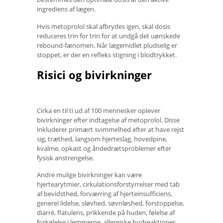
ingrediens af lægen.
Hvis metoprolol skal afbrydes igen, skal dosis
reduceres trin for trin for at undgå det uønskede
rebound-fænomen. Når lægemidlet pludselig er
stoppet, er der en refleks stigning i blodtrykket.
Risici og bivirkninger
Cirka en til ti ud af 100 mennesker oplever
bivirkninger efter indtagelse af metoprolol. Disse
inkluderer primært svimmelhed efter at have rejst
sig, træthed, langsom hjerteslag, hovedpine,
kvalme, opkast og åndedrætsproblemer efter
fysisk anstrengelse.
Andre mulige bivirkninger kan være
hjertearytmier, cirkulationsforstyrrelser med tab
af bevidsthed, forværring af hjerteinsufficiens,
generel lidelse, sløvhed, søvnløshed, forstoppelse,
diarré, flatulens, prikkende på huden, følelse af
forkølelse i lemmerne, allergiske hudreaktioner,