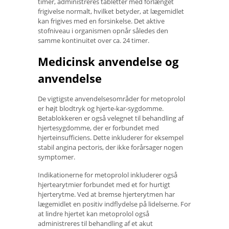
timer, administreres tabletter med forlænget
frigivelse normalt, hvilket betyder, at lægemidlet
kan frigives med en forsinkelse. Det aktive
stofniveau i organismen opnår således den
samme kontinuitet over ca. 24 timer.
Medicinsk anvendelse og
anvendelse
De vigtigste anvendelsesområder for metoprolol
er højt blodtryk og hjerte-kar-sygdomme.
Betablokkeren er også velegnet til behandling af
hjertesygdomme, der er forbundet med
hjerteinsufficiens. Dette inkluderer for eksempel
stabil angina pectoris, der ikke forårsager nogen
symptomer.
Indikationerne for metoprolol inkluderer også
hjertearytmier forbundet med et for hurtigt
hjerterytme. Ved at bremse hjerterytmen har
lægemidlet en positiv indflydelse på lidelserne. For
at lindre hjertet kan metoprolol også
administreres til behandling af et akut